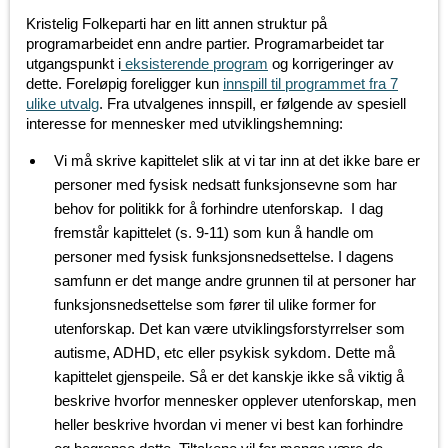
Kristelig Folkeparti har en litt annen struktur på
programarbeidet enn andre partier. Programarbeidet tar
utgangspunkt i
eksisterende program
og korrigeringer av
dette. Foreløpig foreligger kun
innspill til programmet fra 7
ulike utvalg
. Fra utvalgenes innspill, er følgende av spesiell
interesse for mennesker med utviklingshemning:
Vi må skrive kapittelet slik at vi tar inn at det ikke bare er
personer med fysisk nedsatt funksjonsevne som har
behov for politikk for å forhindre utenforskap. I dag
fremstår kapittelet (s. 9-11) som kun å handle om
personer med fysisk funksjonsnedsettelse. I dagens
samfunn er det mange andre grunnen til at personer har
funksjonsnedsettelse som fører til ulike former for
utenforskap. Det kan være utviklingsforstyrrelser som
autisme, ADHD, etc eller psykisk sykdom. Dette må
kapittelet gjenspeile. Så er det kanskje ikke så viktig å
beskrive hvorfor mennesker opplever utenforskap, men
heller beskrive hvordan vi mener vi best kan forhindre