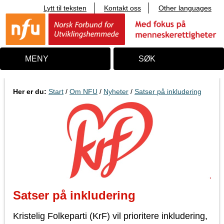
Lytt til teksten
Kontakt oss
Other languages
T
i
l
i
n
n
MENY
SØK
h
o
l
d
Her er du:
Start
/
Om NFU
/
Nyheter
/
Satser på inkludering
Satser på inkludering
Kristelig Folkeparti (KrF) vil prioritere inkludering,