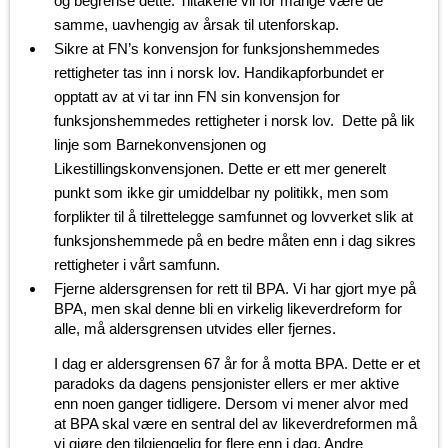
og begrense dette. Tiltakene vil for mange være de
samme, uavhengig av årsak til utenforskap.
Sikre at FN’s konvensjon for funksjonshemmedes
rettigheter tas inn i norsk lov. Handikapforbundet er
opptatt av at vi tar inn FN sin konvensjon for
funksjonshemmedes rettigheter i norsk lov. Dette på lik
linje som Barnekonvensjonen og
Likestillingskonvensjonen. Dette er ett mer generelt
punkt som ikke gir umiddelbar ny politikk, men som
forplikter til å tilrettelegge samfunnet og lovverket slik at
funksjonshemmede på en bedre måten enn i dag sikres
rettigheter i vårt samfunn.
Fjerne aldersgrensen for rett til BPA. Vi har gjort mye på
BPA, men skal denne bli en virkelig likeverdreform for
alle, må aldersgrensen utvides eller fjernes.
I dag er aldersgrensen 67 år for å motta BPA. Dette er et
paradoks da dagens pensjonister ellers er mer aktive
enn noen ganger tidligere. Dersom vi mener alvor med
at BPA skal være en sentral del av likeverdreformen må
vi gjøre den tilgjengelig for flere enn i dag. Andre