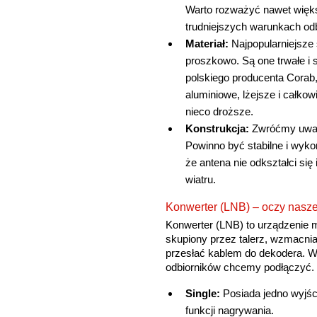
Warto rozważyć nawet więks
trudniejszych warunkach odb
Materiał:
Najpopularniejsze
proszkowo. Są one trwałe i
polskiego producenta Corab
aluminiowe, lżejsze i całkow
nieco droższe.
Konstrukcja:
Zwróćmy uwagę
Powinno być stabilne i wyk
że antena nie odkształci się
wiatru.
Konwerter (LNB) – oczy naszej
Konwerter (LNB) to urządzenie 
skupiony przez talerz, wzmacnia
przesłać kablem do dekodera. Wy
odbiorników chcemy podłączyć.
Single:
Posiada jedno wyjśc
funkcji nagrywania.