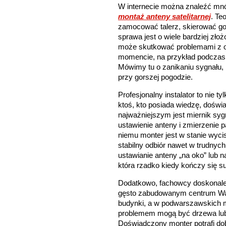
W internecie można znaleźć mnó
montaż anteny satelitarnej
. Te
zamocować talerz, skierować go 
sprawa jest o wiele bardziej zło
może skutkować problemami z od
momencie, na przykład podczas 
Mówimy tu o zanikaniu sygnału,
przy gorszej pogodzie.
Profesjonalny instalator to nie t
ktoś, kto posiada wiedzę, doświa
najważniejszym jest miernik syg
ustawienie anteny i zmierzenie 
niemu monter jest w stanie wyci
stabilny odbiór nawet w trudny
ustawianie anteny „na oko” lub n
która rzadko kiedy kończy się 
Dodatkowo, fachowcy doskonale 
gęsto zabudowanym centrum Wa
budynki, a w podwarszawskich 
problemem mogą być drzewa lub w
Doświadczony monter potrafi dob