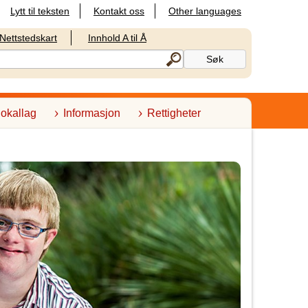
Lytt til teksten
Kontakt oss
Other languages
Nettstedskart
Innhold A til Å
lokallag
Informasjon
Rettigheter