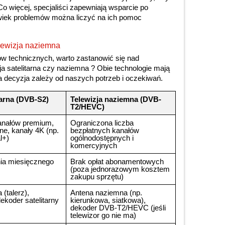
o więcej, specjaliści zapewniają wsparcie po
lwiek problemów można liczyć na ich pomoc
elewizja naziemna
w technicznych, warto zastanowić się nad
 satelitarna czy naziemna ? Obie technologie mają
na decyzja zależy od naszych potrzeb i oczekiwań.
tarna (DVB-S2)
Telewizja naziemna (DVB-
T2/HEVC)
kanałów premium,
Ograniczona liczba
ne, kanały 4K (np.
bezpłatnych kanałów
l+)
ogólnodostępnych i
komercyjnych
ia miesięcznego
Brak opłat abonamentowych
(poza jednorazowym kosztem
zakupu sprzętu)
 (talerz),
Antena naziemna (np.
ekoder satelitarny
kierunkowa, siatkowa),
dekoder DVB-T2/HEVC (jeśli
telewizor go nie ma)