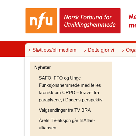
T
i
l
i
n
n
h
o
l
Støtt oss/bli medlem
Dette gjør vi
Orga
d
Nyheter
SAFO, FFO og Unge
Funksjonshemmede med felles
kronikk om CRPD – kravet fra
paraplyene, i Dagens perspektiv.
Valgsendinger fra TV BRA
Årets TV-aksjon går til Atlas-
alliansen