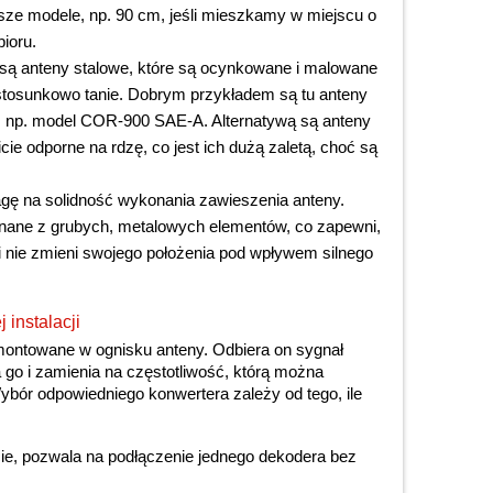
ze modele, np. 90 cm, jeśli mieszkamy w miejscu o
ioru.
 są anteny stalowe, które są ocynkowane i malowane
 stosunkowo tanie. Dobrym przykładem są tu anteny
, np. model COR-900 SAE-A. Alternatywą są anteny
icie odporne na rdzę, co jest ich dużą zaletą, choć są
 na solidność wykonania zawieszenia anteny.
onane z grubych, metalowych elementów, co zapewni,
 i nie zmieni swojego położenia pod wpływem silnego
 instalacji
montowane w ognisku anteny. Odbiera on sygnał
 go i zamienia na częstotliwość, którą można
bór odpowiedniego konwertera zależy od tego, ile
ie, pozwala na podłączenie jednego dekodera bez