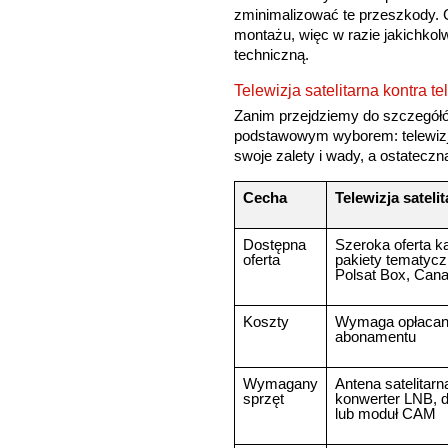
zminimalizować te przeszkody. C
montażu, więc w razie jakichko
techniczną.
Telewizja satelitarna kontra t
Zanim przejdziemy do szczegółó
podstawowym wyborem: telewizja
swoje zalety i wady, a ostatecz
Cecha
Telewizja sateli
Dostępna
Szeroka oferta 
oferta
pakiety tematycz
Polsat Box, Cana
Koszty
Wymaga opłacan
abonamentu
Wymagany
Antena satelitarna
sprzęt
konwerter LNB, d
lub moduł CAM