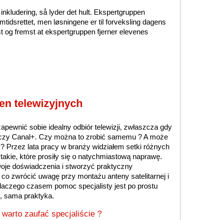
nkludering, så lyder det hult. Ekspertgruppen
emtidsrettet, men løsningene er til forveksling dagens
st og fremst at ekspertgruppen fjerner elevenes
n telewizyjnych
zapewnić sobie idealny odbiór telewizji, zwłaszcza gdy
 czy Canal+. Czy można to zrobić samemu ? A może
? Przez lata pracy w branży widziałem setki różnych
 takie, które prosiły się o natychmiastową naprawę.
oje doświadczenia i stworzyć praktyczny
o zwrócić uwagę przy montażu anteny satelitarnej i
dlaczego czasem pomoc specjalisty jest po prostu
i, sama praktyka.
 warto zaufać specjaliście ?