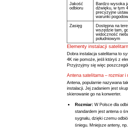
Jakość
Bardzo wysoka j
odbioru
dźwięku, w tym 
precyzyjne ustaw
warunki pogodowe
Zasięg
Dostępna na teren
wszędzie tam, gd
widoczność nieb
południowym
Elementy instalacji satelita
Dobra instalacja satelitarna to
4K nie pomoże, jeśli któryś z el
Przyjrzyjmy się więc poszczegó
Antena satelitarna – rozmiar i
Antena, popularnie nazywana tal
instalacji. Jej zadaniem jest sku
skierowanie go na konwerter.
Rozmiar:
W Polsce dla odbio
standardem jest antena o ś
sygnału, dzięki czemu odbió
śniegu. Mniejsze anteny, np