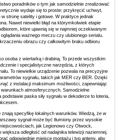
stwo poradników o tym jak samodzielnie zrealizować
oretycznie wydaje się to proste: przykręcić uchwyt,
w stronę satelity i gotowe. W praktyce jednak
żona. Nawet niewielki błąd na którymkolwiek etapie
biorem, które ujawnią się w najmniej oczekiwanym
oglądania ważnego meczu czy ulubionego serialu.
 krzaczeniu obrazu czy całkowitym braku odbioru
ylko osoba z wiertarką i drabiną. To przede wszystkim
dczenie i specjalistyczne narzędzia, z których
nału. To niewielkie urządzenie pozwala na precyzyjne
parametrów sygnału, takich jak MER czy BER. Dzięki
snąć z instalacji maksimum możliwości, zapewniając
ch warunkach atmosferycznych. Samodzielne
a podstawie paska siły sygnału w dekoderze to loteria,
sukcesem.
znają specyfikę lokalnych warunków. Wiedzą, że w
rszawy sygnał może być tłumiony przez wysokie
miejscowościach, jak Legionowo czy Otwock,
iększa odległość od nadajnika telewizji naziemnej.
rać odpowiednie miejsce montażu i typ anteny, aby