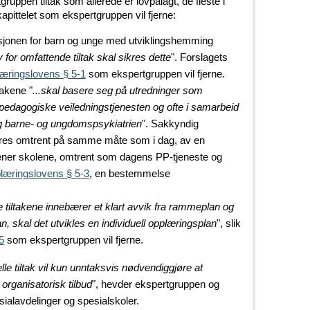
gruppen tiltak som allerede er lovpålagt, de fleste i
kapittelet som ekspertgruppen vil fjerne:
uasjonen for barn og unge med utviklingshemming
or omfattende tiltak skal sikres dette
". Forslagets
æringslovens § 5-1
som ekspertgruppen vil fjerne.
takene "
...skal basere seg på utredninger som
pedagogiske veiledningstjenesten og ofte i samarbeid
og barne- og ungdomspsykiatrien
". Sakkyndig
eres omtrent på samme måte som i dag, av en
ner skolene, omtrent som dagens PP-tjeneste og
læringslovens § 5-3
, en bestemmelse
 tiltakene innebærer et klart avvik fra rammeplan og
 skal det utvikles en individuell opplæringsplan
", slik
5
som ekspertgruppen vil fjerne.
lle tiltak vil kun unntaksvis nødvendiggjøre at
 organisatorisk tilbud
", hevder ekspertgruppen og
ialavdelinger og spesialskoler.