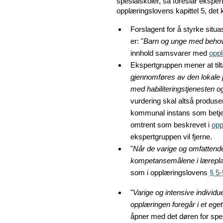
spesialskoler, så foreslår ekspert
opplæringslovens kapittel 5, det 
Forslagent for å styrke sit
er: "
Barn og unge med behov f
innhold samsvarer med
oppl
Ekspertgruppen mener at til
gjennomføres av den lokale 
med habiliteringstjenesten 
vurdering skal altså produs
kommunal instans som betje
omtrent som beskrevet i
opp
ekspertgruppen vil fjerne.
"
Når de varige og omfattende
kompetansemålene i læreplan,
som i opplæringslovens
§ 5-
"
Varige og intensive individue
opplæringen foregår i et eget
åpner med det døren for spes