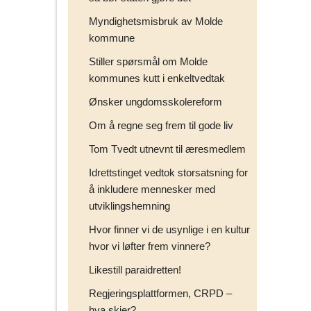
Myndighetsmisbruk av Molde
kommune
Stiller spørsmål om Molde
kommunes kutt i enkeltvedtak
Ønsker ungdomsskolereform
Om å regne seg frem til gode liv
Tom Tvedt utnevnt til æresmedlem
Idrettstinget vedtok storsatsning for
å inkludere mennesker med
utviklingshemning
Hvor finner vi de usynlige i en kultur
hvor vi løfter frem vinnere?
Likestill paraidretten!
Regjeringsplattformen, CRPD –
hva skjer?