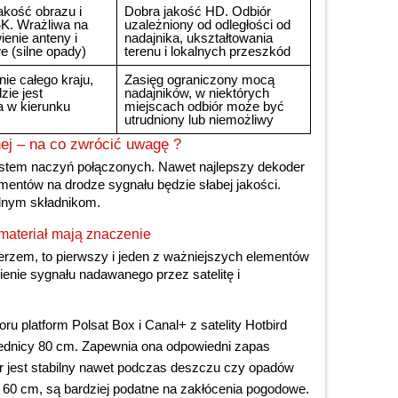
akość obrazu i
Dobra jakość HD. Odbiór
4K. Wrażliwa na
uzależniony od odległości od
ienie anteny i
nadajnika, ukształtowania
 (silne opady)
terenu i lokalnych przeszkód
ie całego kraju,
Zasięg ograniczony mocą
zie jest
nadajników, w niektórych
a w kierunku
miejscach odbiór może być
utrudniony lub niemożliwy
rnej – na co zwrócić uwagę ?
 system naczyń połączonych. Nawet najlepszy dekoder
ementów na drodze sygnału będzie słabej jakości.
lnym składnikom.
 materiał mają znaczenie
erzem, to pierwszy i jeden z ważniejszych elementów
pienie sygnału nadawanego przez satelitę i
ru platform Polsat Box i Canal+ z satelity Hotbird
rednicy 80 cm. Zapewnia ona odpowiedni zapas
r jest stabilny nawet podczas deszczu czy opadów
. 60 cm, są bardziej podatne na zakłócenia pogodowe.