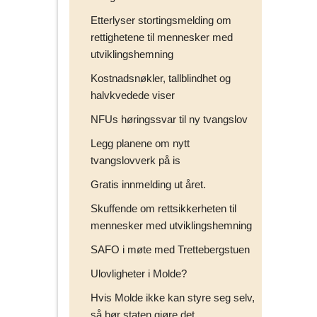
Etterlyser stortingsmelding om
rettighetene til mennesker med
utviklingshemning
Kostnadsnøkler, tallblindhet og
halvkvedede viser
NFUs høringssvar til ny tvangslov
Legg planene om nytt
tvangslovverk på is
Gratis innmelding ut året.
Skuffende om rettsikkerheten til
mennesker med utviklingshemning
SAFO i møte med Trettebergstuen
Ulovligheter i Molde?
Hvis Molde ikke kan styre seg selv,
så bør staten gjøre det