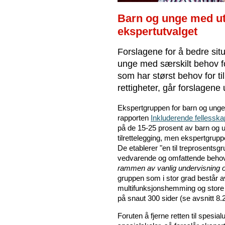
Barn og unge med ut
ekspertutvalget
Forslagene for å bedre sit
unge med særskilt behov fo
som har størst behov for ti
rettigheter, går forslagene
Ekspertgruppen for barn og unge 
rapporten
Inkluderende fellesska
på de 15-25 prosent av barn og 
tilrettelegging, men ekspertgrupp
De etablerer "en til treprosents
vedvarende og omfattende behov og
rammen av vanlig undervisning o
gruppen som i stor grad består 
multifunksjonshemming og store 
på snaut 300 sider (se avsnitt 8.
Foruten å fjerne retten til spesia