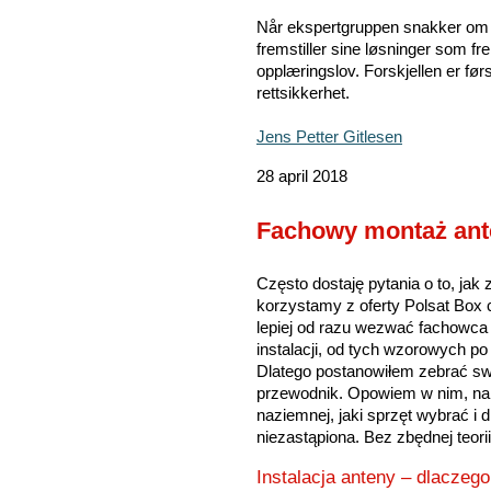
Når ekspertgruppen snakker om i
fremstiller sine løsninger som fr
opplæringslov. Forskjellen er før
rettsikkerhet.
Jens Petter Gitlesen
28 april 2018
Fachowy montaż ante
Często dostaję pytania o to, jak 
korzystamy z oferty Polsat Box
lepiej od razu wezwać fachowca 
instalacji, od tych wzorowych po
Dlatego postanowiłem zebrać sw
przewodnik. Opowiem w nim, na c
naziemnej, jaki sprzęt wybrać i 
niezastąpiona. Bez zbędnej teori
Instalacja anteny – dlaczego