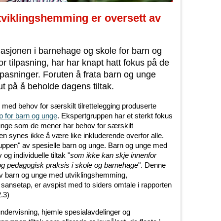
viklingshemming er oversett av
uasjonen i barnehage og skole for barn og
r tilpasning, har har knapt hatt fokus på de
lpasninger. Foruten å frata barn og unge
 ut på å beholde dagens tiltak.
med behov for særskilt tilrettelegging produserte
p for barn og unge
. Ekspertgruppen har et sterkt fokus
unge som de mener har behov for særskilt
en synes ikke å være like inkluderende overfor alle.
gruppen" av spesielle barn og unge. Barn og unge med
 individuelle tiltak "
som ikke kan skje innenfor
g pedagogisk praksis i skole og barnehage
". Denne
av barn og unge med utviklingshemming,
sansetap, er avspist med to siders omtale i rapporten
2.3)
lundervisning, hjemle spesialavdelinger og