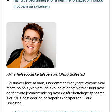
Hør SVs begrunnelse for å fremme forslaget om forbud
mot barn på sykehjem
KRFs helsepolitiske talsperson, Olaug Bollestad
–Vi ønsker ikke at barn, ungdommer eller yngre voksne skal
måtte bo på sykehjem, de skal ha et annet verdig tilbud hvor
de får møte jevnaldrende og hvor de får tilrettelagte tjenester,
sier KrFs nestleder og helsepolitisk talsperson Olaug
Bollestad.