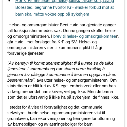
Hør KrFs nestleder og helsepolitisk talsperson, Olaug
Bollestad, begrunne hvorfor KrF ønsker forbud mot at
barn skal måtte vokse opp på sykehjem
Helse- og omsorgsminister Bent Høie har gjentatte ganger
talt funksjonshemmedes sak. Denne gangen skuffer helse-
og omsorgsministeren. I
brev til helse- og omsorgskomitee
n,
går Høie i mot forslaget fra KrF og SV. Helse- og
omsorgsministeren viser til kommunens plikt til å gi
forsvarlige tjenester.
"Av hensyn til kommunensmulighet til å kunne se de ulike
tjenestene i sammenheng bør staten være forsiktig å
gjennom lov pålegge kommunene å løse en oppgave på en
bestemt måte"
, avslutter helse- og omsorgsministeren. Om
statsråden er blitt lurt av KS, eget embetsverk eller om han
virkelig mener det han skriver, vet jeg ikke. Men de barna
som det er uforsvarlig å ikke ha på sykehjem, de finnes ikke.
I stedet for å vise til forsvarlighet og det kommunale
selvstyret, burde helse- og omsorgsministeren vist til
grunnloven, barnekonvensjonen og føringene for utforming
av barneboliger- og avlastningsboliger for barn.