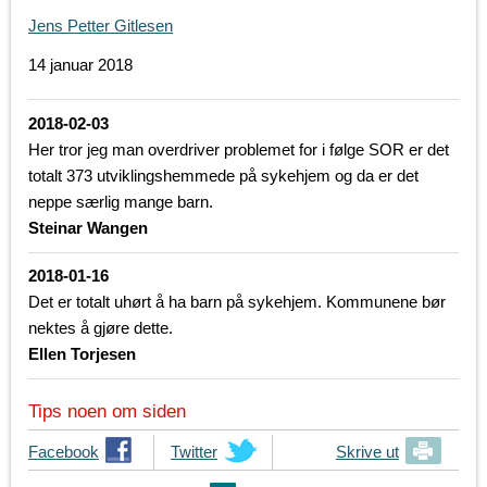
Jens Petter Gitlesen
14 januar 2018
2018-02-03
Her tror jeg man overdriver problemet for i følge SOR er det
totalt 373 utviklingshemmede på sykehjem og da er det
neppe særlig mange barn.
Steinar Wangen
2018-01-16
Det er totalt uhørt å ha barn på sykehjem. Kommunene bør
nektes å gjøre dette.
Ellen Torjesen
Tips noen om siden
T
Facebook
T
Twitter
Skrive ut
i
i