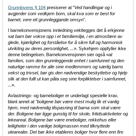
Grunnlovens § 104
presiserer at ”
Ved handlingar og i
avgjerder som vedkjem born, skal kva som er best for
barnet, vere eit grunnleggjande omsyn
".
I barnekonvensjonens innledning vektlegges det å erkjenne
«
at barn bør vokse opp i et familiemiljø, i en atmosfære av
glede, kjærlighet og forståelse for å sikre full og harmonisk
utvikling av deres personlighet, ...
». Sykehjem oppfyller ikke
denne betingelsen. Barnekonvensjonen sier også «
at
familien, som den grunnleggende enhet i samfunnet og den
naturlige ramme for alle sine medlemmers og særlig barns
vekst og trivsel, bør gis den nødvendige beskyttelse og hjelp
slik at den fullt ut kan påta seg sine forpliktelser i samfunnet,
...
».
Avlastnings- og barneboliger er underlagt spesielle krav,
blant annet at
"boligene bør være mest mulig lik et vanlig
hjem, med nødvendig tilspasning til barna som skal være
der. Boligene bør ligge gunstig til for skole, fritidsaktiviteter og
lekeareal. Boligene bør være eneboliger, rekkehus eller
leiligheter i den vanlige boligmassen med tilknyttede
utearealer. Det bør ikke etableres boliger hvor flere enn fire