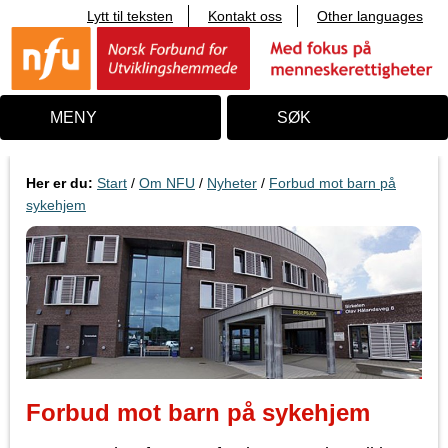
Lytt til teksten
Kontakt oss
Other languages
T
i
l
i
n
n
MENY
SØK
h
o
l
d
Her er du:
Start
/
Om NFU
/
Nyheter
/
Forbud mot barn på
sykehjem
Forbud mot barn på sykehjem