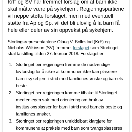
KrF og SV har fremmet forslag om at barn ikke
skal måtte være på sykehjem. Regjeringspartiene
vil neppe støtte forslaget, men med eventuell
støtte fra Ap og Sp, vil det bli ulovlig å la barn få
hele eller deler av sin oppvekst på sykehjem.
Stortingsrepresentantene Olaug V. Bollestad (KrF) og
Nicholas Wilkinson (SV) fremmet
forslaget
som Stortinget
skal ta stilling til den 27. februar 2018. Forslaget er:
Stortinget ber regjeringen fremme de nødvendige
lovforslag for å sikre at kommuner ikke kan plassere
barn i sykehjem i strid med familienes ønske og barnets
beste.
Stortinget ber regjeringen komme tilbake til Stortinget
med en egen sak med orientering om bruk av
institusjonsplasser for barn i strid med barnets beste og
familienes ønsker.
Stortinget ber regjeringen umiddelbart klargjøre for
kommunene at praksis med barn som tvangsplasseres