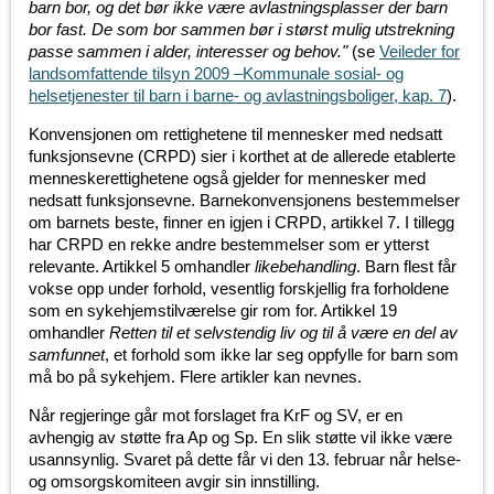
barn bor, og det bør ikke være avlastningsplasser der barn
bor fast. De som bor sammen bør i størst mulig utstrekning
passe sammen i alder, interesser og behov."
(se
Veileder for
landsomfattende tilsyn 2009 –Kommunale sosial- og
helsetjenester til barn i barne- og avlastningsboliger, kap. 7
).
Konvensjonen om rettighetene til mennesker med nedsatt
funksjonsevne (CRPD) sier i korthet at de allerede etablerte
menneskerettighetene også gjelder for mennesker med
nedsatt funksjonsevne. Barnekonvensjonens bestemmelser
om barnets beste, finner en igjen i CRPD, artikkel 7. I tillegg
har CRPD en rekke andre bestemmelser som er ytterst
relevante. Artikkel 5 omhandler
likebehandling
. Barn flest får
vokse opp under forhold, vesentlig forskjellig fra forholdene
som en sykehjemstilværelse gir rom for. Artikkel 19
omhandler
Retten til et selvstendig liv og til å
være en del av
samfunnet
, et forhold som ikke lar seg oppfylle for barn som
må bo på sykehjem. Flere artikler kan nevnes.
Når regjeringe går mot forslaget fra KrF og SV, er en
avhengig av støtte fra Ap og Sp. En slik støtte vil ikke være
usannsynlig. Svaret på dette får vi den 13. februar når helse-
og omsorgskomiteen avgir sin innstilling.