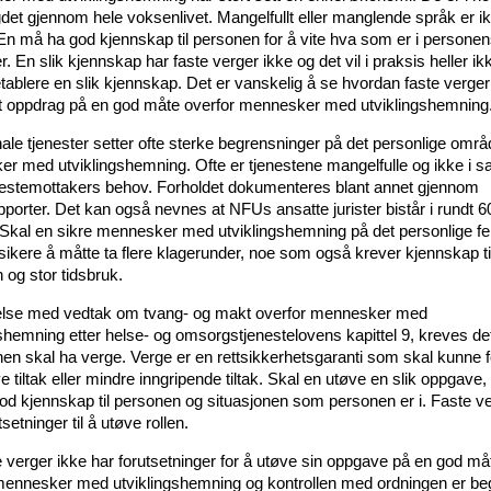
gdet gjennom hele voksenlivet. Mangelfullt eller manglende språk er i
 En må ha god kjennskap til personen for å vite hva som er i persone
r. En slik kjennskap har faste verger ikke og det vil i praksis heller i
etablere en slik kjennskap. Det er vanskelig å se hvordan faste verge
tt oppdrag på en god måte overfor mennesker med utviklingshemning
e tjenester setter ofte sterke begrensninger på det personlige område
r med utviklingshemning. Ofte er tjenestene mangelfulle og ikke i 
estemottakers behov. Forholdet dokumenteres blant annet gjennom
pporter. Det kan også nevnes at NFUs ansatte jurister bistår i rundt 
. Skal en sikre mennesker med utviklingshemning på det personlige fel
sikere å måtte ta flere klagerunder, noe som også krever kjennskap ti
 og stor tidsbruk.
delse med vedtak om tvang- og makt overfor mennesker med
shemning etter helse- og omsorgstjenestelovens kapittel 9, kreves det
nen skal ha verge. Verge er en rettsikkerhetsgaranti som skal kunne f
ve tiltak eller mindre inngripende tiltak. Skal en utøve en slik oppgave,
od kjennskap til personen og situasjonen som personen er i. Faste ve
tsetninger til å utøve rollen.
e verger ikke har forutsetninger for å utøve sin oppgave på en god må
mennesker med utviklingshemning og kontrollen med ordningen er be