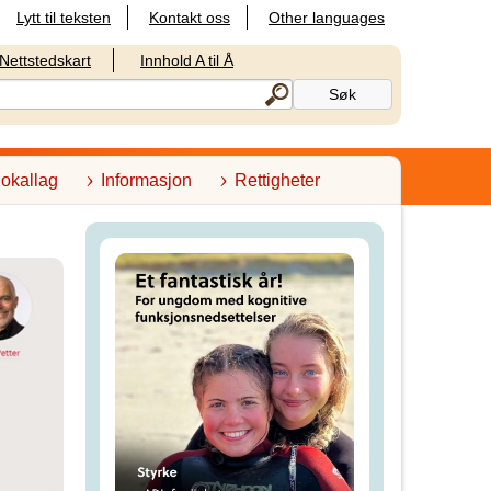
Lytt til teksten
Kontakt oss
Other languages
Nettstedskart
Innhold A til Å
lokallag
Informasjon
Rettigheter