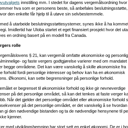
vutvalgets
innstilling mm. I stedet for dagens vergemålsordning hvor
temmer hva som er personens beste, så anbefales beslutningsstøtte,
vor den enkelte får hjelp til å utøve sin selvbestemmele.
 med å utarbeide beslutningsstøttesystemer, synes ikke å ha kommet
 regi. Imidlertid har Uloba startet et eget finansiert prosjekt hvor det ut
ves en ordning basert på en modell fra Canada.
rgers rolle
vergemålslovens § 21, kan vergemål omfatte økonomiske og personli
 Alminnelige- og faste vergers godtgjørelse varierer med om mandatet 
ller begge områdene. Det kan være vanskelig å skille økonomiske fra
ge forhold fordi personlige interesser og behov kan ha en økonomisk
ns. Økonomi, kan sette begrensninger på personlige forhold.
emålet er begrenset til økonomiske forhold og ikke gir nevneverdige
nser på det personlige området, så kan det tenkes at faste verger k
obb. Når det gjelder det personlige området eller økonomiske forhold 
nsekvenser på det personlige området, er det vanskelig å se hvordan 
an gi den nødvendige bistanden og ta de nødvendige hensynene til p
kke kjenner.
r med utviklingshemning har stort sett en enkel økonomi. De er i h