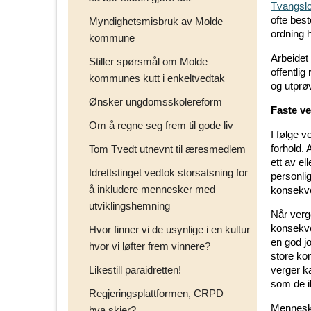
Tvangslo
ofte bes
Myndighetsmisbruk av Molde
ordning h
kommune
Arbeidet
Stiller spørsmål om Molde
offentlig
kommunes kutt i enkeltvedtak
og utprø
Ønsker ungdomsskolereform
Faste ve
Om å regne seg frem til gode liv
I følge 
forhold.
Tom Tvedt utnevnt til æresmedlem
ett av e
Idrettstinget vedtok storsatsning for
personli
å inkludere mennesker med
konsekve
utviklingshemning
Når verg
konsekve
Hvor finner vi de usynlige i en kultur
en god j
hvor vi løfter frem vinnere?
store ko
Likestill paraidretten!
verger k
som de i
Regjeringsplattformen, CRPD –
Menneske
hva skjer?