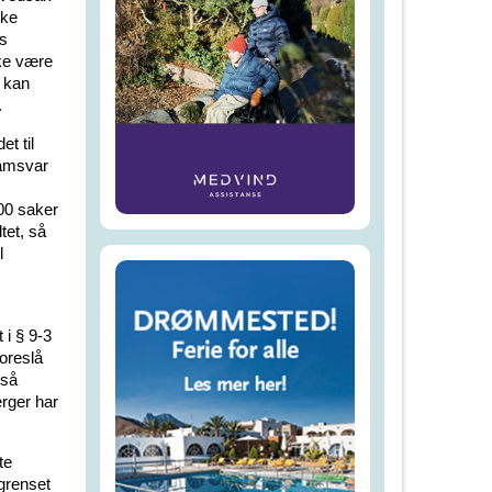
kke
ns
kke være
r kan
.
t til
samsvar
600 saker
tet, så
l
 i § 9-3
oreslå
 så
rger har
te
grenset