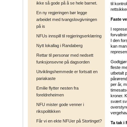
ikke så gode på å se hele barnet.
til kontr
rettsikk
En ny regjeringen bør legge
Faste ve
arbeidet med tvangslovgivningen
på is
I represe
forvaltn
NFUs innspill til regjeringserklæring
I den for
Nytt lokallag i Randaberg
kan man 
represen
Rettar til personar med nedsett
Godtgjør
funksjonsevne på dagsorden
fleste m
Utviklingshemmede er fortsatt en
utbetalt
pariakaste
pårørend
per år, 
Emilie flytter nesten fra
timesats
foreldreheimen
kroner. 
svært sv
NFU mister gode venner i
overstyr
rikspolitikken
vergehav
Får vi en ekte NFUer på Stortinget?
Ta tak 