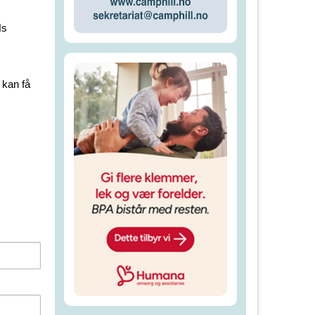
Ns
 kan få