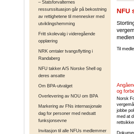
– Statsforvalternes
ressurssituasjon går på bekostning
NFU s
av rettighetene til mennesker med
Storti
utviklingshemming
vergemå
Fritt skolevalg i videregående
medle
opplæring
Til medl
NRK omtaler tvangsflytting i
Randaberg
NFU takker A/S Norske Shell og
deres ansatte
Angåend
Om BPA-utvalget
og forb
Overlevering av NOU om BPA
Norsk Fo
vergemål
Markering av FNs internasjonale
jobbe pol
dag for personer med nedsatt
med at d
funksjonsevne
rettsikke
Invitasjon til alle NFUs medlemmer
Dokument