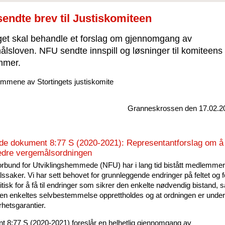
endte brev til Justiskomiteen
nget skal behandle et forslag om gjennomgang av
lsloven. NFU sendte innspill og løsninger til komiteens
mmer.
emmene av Stortingets justiskomite
Granneskrossen den 17.02.2
e dokument 8:77 S (2020-2021): Representantforslag om å
edre vergemålsordningen
rbund for Utviklingshemmede (NFU) har i lang tid bistått medlemmer
ssaker. Vi har sett behovet for grunnleggende endringer på feltet og 
itisk for å få til endringer som sikrer den enkelte nødvendig bistand, 
en enkeltes selvbestemmelse opprettholdes og at ordningen er under
rhetsgarantier.
 8:77 S (2020-2021) foreslår en helhetlig gjennomgang av