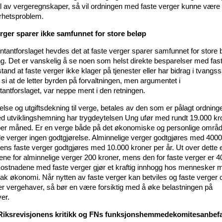
oll av vergeregnskaper, så vil ordningen med faste verger kunne være 
erhetsproblem.
rger sparer ikke samfunnet for store beløp
ntantforslaget hevdes det at faste verger sparer samfunnet for store b
ing. Det er vanskelig å se noen som helst direkte besparelser med fast
stand at faste verger ikke klager på tjenester eller har bidrag i tvangs
si at de letter byrden på forvaltningen, men argumentet i
tantforslaget, var neppe ment i den retningen.
else og utgiftsdekning til verge, betales av den som er pålagt ordning
ed utviklingshemning har trygdeytelsen Ung ufør med rundt 19.000 kr
 per måned. Er en verge både på det økonomiske og personlige område
e verger ingen godtgjørelse. Alminnelige verger godtgjøres med 4000
mens faste verger godtgjøres med 10.000 kroner per år. Ut over dette 
ene for alminnelige verger 200 kroner, mens den for faste verger er 4
Kostnadene med faste verger gjør et kraftig innhogg hos mennesker 
ak økonomi. Når nytten av faste verger kan betviles og faste verger o
er vergehaver, så bør en være forsiktig med å øke belastningen på
er.
i Riksrevisjonens kritikk og FNs funksjonshemmedekomitesanbefa