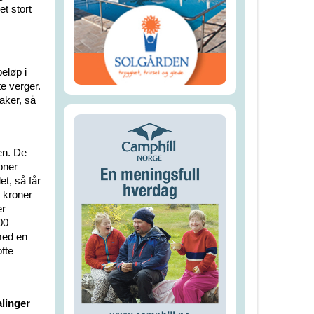
et stort
eløp i
e verger.
saker, så
en. De
oner
t, så får
 kroner
er
00
med en
fte
linger