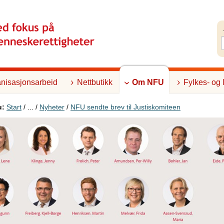
nisasjonsarbeid
Nettbutikk
Om NFU
Fylkes- og 
u:
Start
/ ... /
Nyheter
/
NFU sendte brev til Justiskomiteen