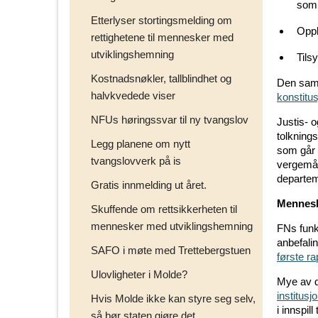
som 
Etterlyser stortingsmelding om
Oppl
rettighetene til mennesker med
utviklingshemning
Tils
Kostnadsnøkler, tallblindhet og
Den samm
halvkvedede viser
konstitu
NFUs høringssvar til ny tvangslov
Justis- 
tolkning
Legg planene om nytt
som går i
tvangslovverk på is
vergemål
departem
Gratis innmelding ut året.
Mennesk
Skuffende om rettsikkerheten til
mennesker med utviklingshemning
FNs fun
anbefali
SAFO i møte med Trettebergstuen
første ra
Ulovligheter i Molde?
Mye av 
institusj
Hvis Molde ikke kan styre seg selv,
i innspi
så bør staten gjøre det