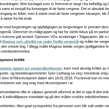
sordningen. Men forslaget som er fremmet er langt i fra helhetlig og
 være et innspill fra foreningen til de faste vergene. Det er absolutt b
omgang av feltet, men å starte med de faste vergenes situasjon, blir 
 nøste fra feil ende.
et med lovgivningen og oppfølgingen av lovgivningen er primært de
rgemål. Glemmer en målgruppen og har for sterkt fokus på en partsi
n komme galt avsted. Gjennom VGs avsløringer i Tolgasaken, ble vi g
ed
Magnus som ufrivillig var under frivillig vergemål
og måtte be verg
l den minste ting. I tillegg måtte Magnus betale vergen godtgjørelse for
sin selvbestemmelse.
sjonens kritikk
sjonens rapport om vergemålsreformen
, kom med alvorlig kritikk av 
 justis- og beredskapsminister Sylvi Listhaug sa seg i hovedsak enig i
 i brev til Riksrevisjonen datert den 18.01.2018. Fra brevet kan en m
ministeren sier seg enig med riksrevisjonen i at
emandatene ofte er såpass generelt utformet at det er opp til den enk
e å individtilpasse mandatet og på den måten svekke rettsikkerheten
innhentes i liten grad synspunkter fra personen som blir satt under v