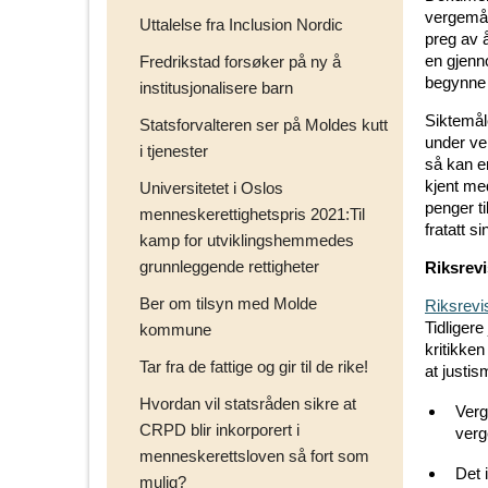
vergemål
Uttalelse fra Inclusion Nordic
preg av å
en gjenn
Fredrikstad forsøker på ny å
begynne å
institusjonalisere barn
Siktemål
Statsforvalteren ser på Moldes kutt
under ve
i tjenester
så kan e
kjent m
Universitetet i Oslos
penger ti
menneskerettighetspris 2021:Til
fratatt 
kamp for utviklingshemmedes
grunnleggende rettigheter
Riksrevi
Ber om tilsyn med Molde
Riksrevi
Tidligere
kommune
kritikken
Tar fra de fattige og gir til de rike!
at justis
Hvordan vil statsråden sikre at
Verg
CRPD blir inkorporert i
verg
menneskerettsloven så fort som
Det 
mulig?