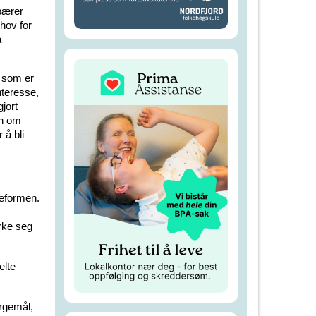
 bærer
ehov for
å
m som er
nteresse,
jort
en om
 å bli
reformen.
erke seg
elte
.
ergemål,