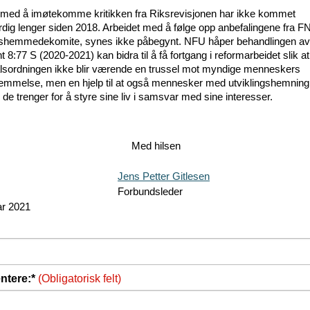
 med å imøtekomme kritikken fra Riksrevisjonen har ikke kommet
dig lenger siden 2018. Arbeidet med å følge opp anbefalingene fra F
shemmedekomite, synes ikke påbegynt. NFU håper behandlingen av
8:77 S (2020-2021) kan bidra til å få fortgang i reformarbeidet slik at
sordningen ikke blir værende en trussel mot myndige menneskers
emmelse, men en hjelp til at også mennesker med utviklingshemning
 de trenger for å styre sine liv i samsvar med sine interesser.
Med hilsen
Jens Petter Gitlesen
Forbundsleder
ar 2021
tere:*
(Obligatorisk felt)