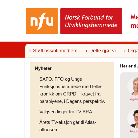
T
i
l
i
n
n
h
o
l
Støtt oss/bli medlem
Dette gjør vi
Orga
d
Her er d
Nyheter
SAFO, FFO og Unge
Funksjonshemmede med felles
kronikk om CRPD – kravet fra
paraplyene, i Dagens perspektiv.
Valgsendinger fra TV BRA
Årets TV-aksjon går til Atlas-
alliansen