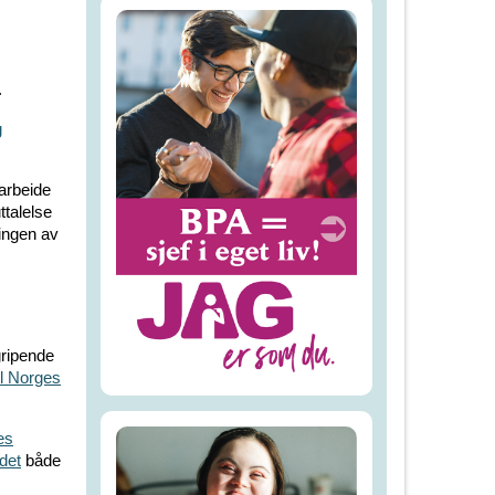
.
g
arbeide
uttalelse
ringen av
ripende
il Norges
es
det
både