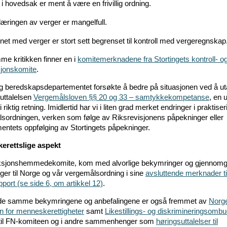
i hovedsak er ment å være en frivillig ordning.
æringen av verger er mangelfull.
ynet med verger er stort sett begrenset til kontroll med vergeregnskap
e kritikken finner en i
komitemerknadene fra Stortingets kontroll- o
sjonskomite
.
og beredskapsdepartementet forsøkte å bedre på situasjonen ved å ut
suttalelsen
Vergemålsloven §§ 20 og 33 – samtykkekompetanse
, en 
 riktig retning. Imidlertid har vi i liten grad merket endringer i praktise
sordningen, verken som følge av Riksrevisjonens påpekninger eller
entets oppfølging av Stortingets påpekninger.
erettslige aspekt
ksjonshemmedekomite, kom med alvorlige bekymringer og gjennomg
nger til Norge og vår vergemålsordning i sine
avsluttende merknader t
pport (se side 6, om artikkel 12)
.
de samme bekymringene og anbefalingene er også fremmet av
Norg
on for menneskerettigheter
samt
Likestillings- og diskrimineringsombu
ll til FN-komiteen og i andre sammenhenger som
høringsuttalelser til