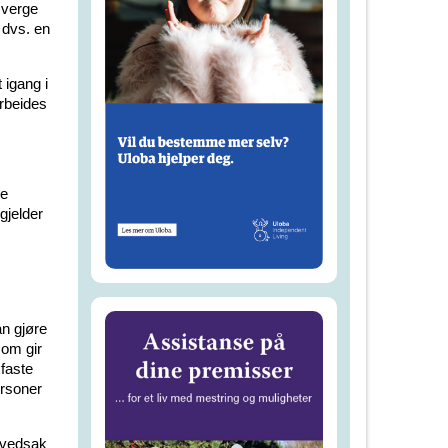
 verge
 dvs. en
 igang i
arbeides
ge
gjelder
an gjøre
som gir
faste
ersoner
ovedsak