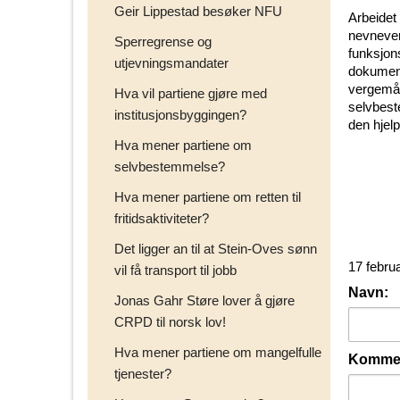
Geir Lippestad besøker NFU
Arbeidet
nevnever
Sperregrense og
funksjon
utjevningsmandater
dokument 
vergemål
Hva vil partiene gjøre med
selvbest
institusjonsbyggingen?
den hjelp
Hva mener partiene om
selvbestemmelse?
Hva mener partiene om retten til
fritidsaktiviteter?
Det ligger an til at Stein-Oves sønn
17 febru
vil få transport til jobb
Navn:
Jonas Gahr Støre lover å gjøre
CRPD til norsk lov!
Hva mener partiene om mangelfulle
Kommen
tjenester?