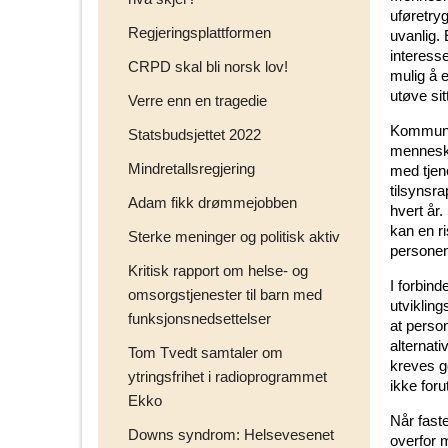
uføretry
Regjeringsplattformen
uvanlig.
interesse
CRPD skal bli norsk lov!
mulig å 
utøve si
Verre enn en tragedie
Kommunal
Statsbudsjettet 2022
menneske
Mindretallsregjering
med tjen
tilsynsra
Adam fikk drømmejobben
hvert år
kan en ri
Sterke meninger og politisk aktiv
personen
Kritisk rapport om helse- og
I forbin
omsorgstjenester til barn med
utvikling
funksjonsnedsettelser
at perso
alternati
Tom Tvedt samtaler om
kreves g
ytringsfrihet i radioprogrammet
ikke foru
Ekko
Når fast
Downs syndrom: Helsevesenet
overfor 