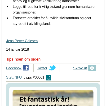
behov og til glemte konflikter og katastrofer.
Legge til rette for frivillig bistand gjennom humanitære
organisasjoner.
Fortsette arbeidet for å utvikle sivilsamfunn og godt
styresett i utviklingsland.
Jens Petter Gitlesen
14 januar 2018
Tips noen om siden
T
Facebook
T
Twitter
Skrive ut
i
i
Støtt NFU
vipps #90501
p
p
s
s
d
d
i
i
n
n
e
e