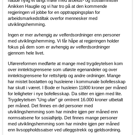
hadde nylig et langt møte med arbeids- og sosialminister
Anikken Hauglie og vi har tro på at den kommende
regjeringen vil jobbe for en opptrappingsplan for
arbeidsmarkedstiltak overfor mennesker med
utviklingshemming.
Ingen er mer avhengig av velferdsordninger enn personer
med utviklingshemming. Vi får håpe at regjeringen holder
fokus på dem som er avhengig av velferdsordninger
gjennom hele livet.
Uførereformen medførte at mange med trygdeytelsen kom
over inntektsgrensene som utløste egenandeler og over
inntektsgrensene for rettshjelp og andre ordninger. Mange
har mistet bostøtten og husleiene i kommunale bofellesskap
har skutt i været. I Bode er husleien 11800 kroner per måned
for leiligheter i nye bofellesskap. Da sitter en igjen med lite.
Trygdeytelsen "Ung ufør" gir omtrent 16.000 kroner utbetalt
per måned. Det finnes en del personer med
utviklingshemming som har mindre igjen per måned enn
normsatsene for sosialhjelp. Det finnes mange personer
med utviklingshemming som har mindre igjen per måned
enn livsoppholdssatser ved utleggstrekk og gjeldsordning.