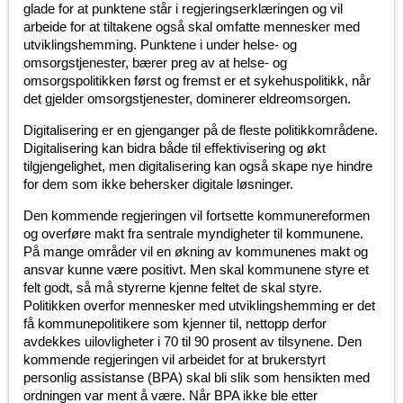
glade for at punktene står i regjeringserklæringen og vil
arbeide for at tiltakene også skal omfatte mennesker med
utviklingshemming. Punktene i under helse- og
omsorgstjenester, bærer preg av at helse- og
omsorgspolitikken først og fremst er et sykehuspolitikk, når
det gjelder omsorgstjenester, dominerer eldreomsorgen.
Digitalisering er en gjenganger på de fleste politikkområdene.
Digitalisering kan bidra både til effektivisering og økt
tilgjengelighet, men digitalisering kan også skape nye hindre
for dem som ikke behersker digitale løsninger.
Den kommende regjeringen vil fortsette kommunereformen
og overføre makt fra sentrale myndigheter til kommunene.
På mange områder vil en økning av kommunenes makt og
ansvar kunne være positivt. Men skal kommunene styre et
felt godt, så må styrerne kjenne feltet de skal styre.
Politikken overfor mennesker med utviklingshemming er det
få kommunepolitikere som kjenner til, nettopp derfor
avdekkes uilovligheter i 70 til 90 prosent av tilsynene. Den
kommende regjeringen vil arbeidet for at brukerstyrt
personlig assistanse (BPA) skal bli slik som hensikten med
ordningen var ment å være. Når BPA ikke ble etter