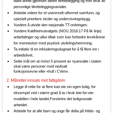
blant annet gjennom bedre tilrettelegging og mer bruk av
personlige tilretteleggingsavtaler.
Arbeide videre for et universelt utformet samfunn, og
spesielt prioritere skoler og undervisningsbygg.
Vurdere å utvide den nasjonale TT-ordningen.
Vurdere Kaldheimutvalgets (NOU 2016:17 På lik linje)
anbefalinger og ulike tiltak som kan forbedre levekårene
for mennesker med psykisk utviklingshemming.
Ta initiativ til en inkluderingsdugnad for å få flere inn i
arbeidslivet.
Sette mål om at minst 5 prosent av nyansatte i staten
skal være personer med nedsatt
funksjonsevne eller «hull i CVen».
2. Målrettet innsats mot fattigdom
Legge til rette for at flere kan eie sin egen bolig, for
eksempel ved i større grad å ta i bruk leie-for-eie-
modellen i hele landet.Forsterke det boligsosiale
arbeidet.
Arbeide for at alle barn og unge får delta på fritids- og