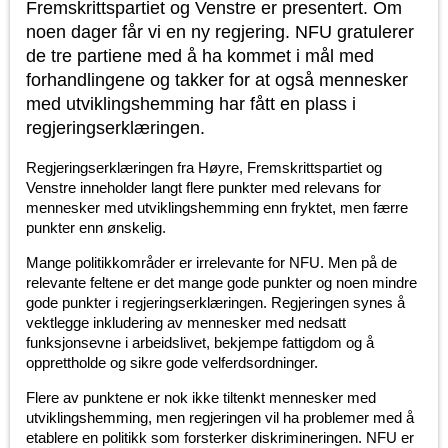
Fremskrittspartiet og Venstre er presentert. Om
noen dager får vi en ny regjering. NFU gratulerer
de tre partiene med å ha kommet i mål med
forhandlingene og takker for at også mennesker
med utviklingshemming har fått en plass i
regjeringserklæringen.
Regjeringserklæringen fra Høyre, Fremskrittspartiet og
Venstre inneholder langt flere punkter med relevans for
mennesker med utviklingshemming enn fryktet, men færre
punkter enn ønskelig.
Mange politikkområder er irrelevante for NFU. Men på de
relevante feltene er det mange gode punkter og noen mindre
gode punkter i regjeringserklæringen. Regjeringen synes å
vektlegge inkludering av mennesker med nedsatt
funksjonsevne i arbeidslivet, bekjempe fattigdom og å
opprettholde og sikre gode velferdsordninger.
Flere av punktene er nok ikke tiltenkt mennesker med
utviklingshemming, men regjeringen vil ha problemer med å
etablere en politikk som forsterker diskrimineringen. NFU er