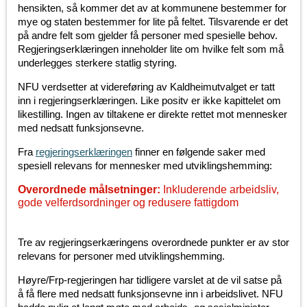
hensikten, så kommer det av at kommunene bestemmer for
mye og staten bestemmer for lite på feltet. Tilsvarende er det
på andre felt som gjelder få personer med spesielle behov.
Regjeringserklæringen inneholder lite om hvilke felt som må
underlegges sterkere statlig styring.
NFU verdsetter at videreføring av Kaldheimutvalget er tatt
inn i regjeringserklæringen. Like positv er ikke kapittelet om
likestilling. Ingen av tiltakene er direkte rettet mot mennesker
med nedsatt funksjonsevne.
Fra
regjeringserklæringen
finner en følgende saker med
spesiell relevans for mennesker med utviklingshemming:
Overordnede målsetninger:
Inkluderende arbeidsliv,
gode velferdsordninger og redusere fattigdom
Tre av regjeringserkæringens overordnede punkter er av stor
relevans for personer med utviklingshemming.
Høyre/Frp-regjeringen har tidligere varslet at de vil satse på
å få flere med nedsatt funksjonsevne inn i arbeidslivet. NFU