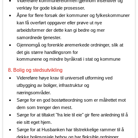
Videreføre kommunereformen gjennom insentiver og
verktøy for gode lokale prosesser.
Åpne for flere forsøk der kommuner og fylkeskommuner
kan få overført oppgaver eller prøve ut nye
arbeidsformer der dette kan gi bedre og mer
samordnede tjenester.
Gjennomgå og forenkle øremerkede ordninger, slik at
det gis større handlingsrom for
kommunene og mindre byråkrati i stat og kommune
8. Bolig og stedsutvikling
Videreføre høye krav til universell utforming ved
utbygging av boliger, infrastruktur og
næringsområder.
Sørge for en god bostøtteordning som er målrettet mot
dem som trenger den mest.
Sørge for at tiltaket "fra leie til eie" gir flere anledning til å
eie sitt eget hjem.
Sørge for at Husbanken har tilstrekkelige rammer til å
dekke boligsosiale behov og har fleksible ordninger