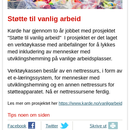
Støtte til vanlig arbeid
Karde har gjennom to år jobbet med prosjektet
"Støtte til vanlig arbeid" I prosjektet er det laget
en verktøykasse med anbefalinger for å lykkes
med inkludering av mennesker med
utviklingshemming på vanlige arbeidsplasser.
Verktøykassen består av en nettressurs, i form av
et e-læringssystem, for mennesker med
utviklingshemning og en annen nettressurs for
støtteapparatet. Nå er nettressursene ferdig.
Les mer om prosjektet her
https://www.karde.no/vanligarbeid
Tips noen om siden
T
Facebook
T
Twitter
Skrive ut