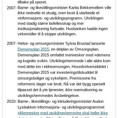
tilbake på sporet.
Barne- og likestillingsminister Karita Bekkemellem ville
2007
-
ikke nedsette et utvalg, men lovet å utarbeide et
«informasjons- og utviklingsprogram». Utviklingen
med stadig større bofellesskap og mer
institusjonalisering fortsatte. Husbanken hadde ingen
virkemidler til å stoppe utviklingen.
2007
-
Helse- og omsorgsminister Sylvia Brustad lanserte
Demensplan 2015
, en delplan av Omsorgsplan.
Demensplan 2015 omfattet mennesker med «demens
og kognitiv svikt». Utviklingshemmede i alle aldre kom
med dette inn i eldreomsorgen. Hovedvirkemiddelet i
Demensplan 2015 var investeringstilskuddet til
omsorgsboliger og sykehjem. Premissene fra
reformens dager var brutt. Nå var det bygg spesielt
tilpasset det å yte tjenester, ikke noemalisering av
utviklingshemmedes livsbetingelser.
2010
-
Barne-, likestillings- og inkluderingsminister Audun
Lysbakken informasjons- og utviklingsprogrammet
«Mennesker med utviklingshemming skal heller ikke