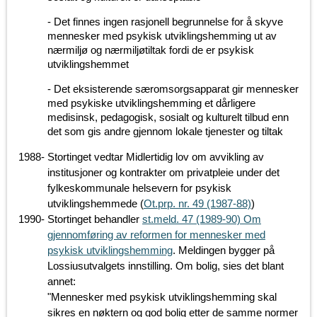
- Det finnes ingen rasjonell begrunnelse for å skyve
mennesker med psykisk utviklingshemming ut av
nærmiljø og nærmiljøtiltak fordi de er psykisk
utviklingshemmet
- Det eksisterende særomsorgsapparat gir mennesker
med psykiske utviklingshemming et dårligere
medisinsk, pedagogisk, sosialt og kulturelt tilbud enn
det som gis andre gjennom lokale tjenester og tiltak
1988
-
Stortinget vedtar Midlertidig lov om avvikling av
institusjoner og kontrakter om privatpleie under det
fylkeskommunale helsevern for psykisk
utviklingshemmede (
Ot.prp. nr. 49 (1987-88)
)
1990
-
Stortinget behandler
st.meld. 47 (1989-90) Om
gjennomføring av reformen for mennesker med
psykisk utviklingshemming
. Meldingen bygger på
Lossiusutvalgets innstilling. Om bolig, sies det blant
annet:
"Mennesker med psykisk utviklingshemming skal
sikres en nøktern og god bolig etter de samme normer