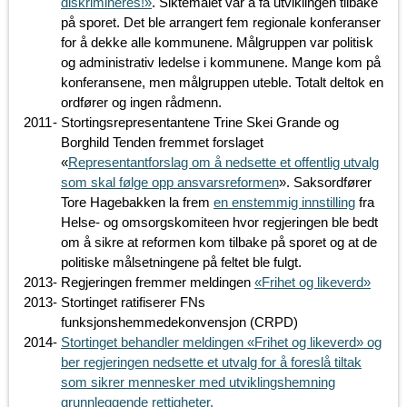
diskrimineres!»
. Siktemålet var å få utviklingen tilbake
på sporet. Det ble arrangert fem regionale konferanser
for å dekke alle kommunene. Målgruppen var politisk
og administrativ ledelse i kommunene. Mange kom på
konferansene, men målgruppen uteble. Totalt deltok en
ordfører og ingen rådmenn.
2011
-
Stortingsrepresentantene Trine Skei Grande og
Borghild Tenden fremmet forslaget
«
Representantforslag om å nedsette et offentlig utvalg
som skal følge opp ansvarsreformen
». Saksordfører
Tore Hagebakken la frem
en enstemmig innstilling
fra
Helse- og omsorgskomiteen hvor regjeringen ble bedt
om å sikre at reformen kom tilbake på sporet og at de
politiske målsetningene på feltet ble fulgt.
2013
-
Regjeringen fremmer meldingen
«Frihet og likeverd»
2013
-
Stortinget ratifiserer FNs
funksjonshemmedekonvensjon (CRPD)
2014
-
Stortinget behandler meldingen «Frihet og likeverd» og
ber regjeringen nedsette et utvalg for å foreslå tiltak
som sikrer mennesker med utviklingshemning
grunnleggende rettigheter.