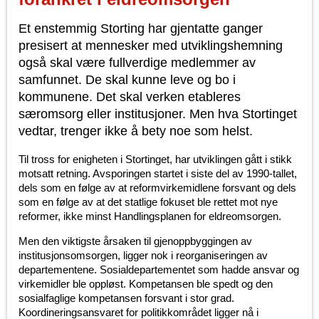
Et enstemmig Storting har gjentatte ganger
presisert at mennesker med utviklingshemning
også skal være fullverdige medlemmer av
samfunnet. De skal kunne leve og bo i
kommunene. Det skal verken etableres
særomsorg eller institusjoner. Men hva Stortinget
vedtar, trenger ikke å bety noe som helst.
Til tross for enigheten i Stortinget, har utviklingen gått i stikk
motsatt retning. Avsporingen startet i siste del av 1990-tallet,
dels som en følge av at reformvirkemidlene forsvant og dels
som en følge av at det statlige fokuset ble rettet mot nye
reformer, ikke minst Handlingsplanen for eldreomsorgen.
Men den viktigste årsaken til gjenoppbyggingen av
institusjonsomsorgen, ligger nok i reorganiseringen av
departementene. Sosialdepartementet som hadde ansvar og
virkemidler ble oppløst. Kompetansen ble spedt og den
sosialfaglige kompetansen forsvant i stor grad.
Koordineringsansvaret for politikkområdet ligger nå i