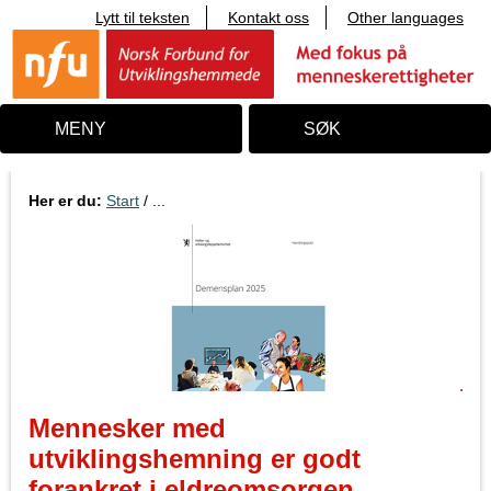
Lytt til teksten
Kontakt oss
Other languages
T
i
l
i
n
n
MENY
SØK
h
o
l
d
Her er du:
Start
/ ...
Mennesker med
utviklingshemning er godt
forankret i eldreomsorgen