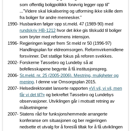
som offentlig boligpolitikk forøvrig legger opp til"
..."Videre skal lokalisering og utforming ikke skille dem
fra boliger for andre mennesker."
1990
-
Husbanken følger opp st.meld. 47 (1989-90) med
rundskriv HB-1212
hvor det ikke gis tilskudd til boliger
som bryter med reformens intensjon.
1996
-
Regjeringen legger frem St meld nr 50 (1996-97)
Handlingsplan for eldreomsorgen. Reformvirkemidlene
forsvinner. Det statlige fokus på reforen svekkes.
2002
-
Forskerne Tøssebro og Lundeby så at
bofellesskapene begynte å få institusjonspreg.
2006
-
St.meld. nr. 25 (2005-2006). Mestring, muligheter og
mening
. I denne var Omsorgsplan 2015.
2007
-
Helsedirektoratet lanserte rapporten
«Vi vil, vi vil, men
får vi det til?»
og bekreftet Tøssebro og Lundebys
observasjoner. Utviklingen går i motsatt retning av
målsetningene
2007
-
Statens råd for funksjonshemmede arrangerte
konferanse om situasjonen og ber regjeringen
nedsette et utvalg for å foreslå tiltak for å få utviklingen