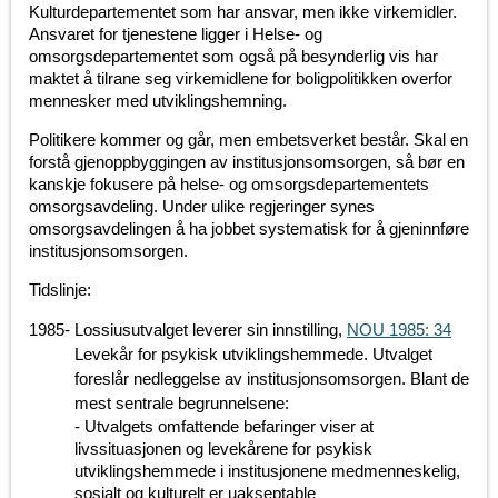
Kulturdepartementet som har ansvar, men ikke virkemidler.
Ansvaret for tjenestene ligger i Helse- og
omsorgsdepartementet som også på besynderlig vis har
maktet å tilrane seg virkemidlene for boligpolitikken overfor
mennesker med utviklingshemning.
Politikere kommer og går, men embetsverket består. Skal en
forstå gjenoppbyggingen av institusjonsomsorgen, så bør en
kanskje fokusere på helse- og omsorgsdepartementets
omsorgsavdeling. Under ulike regjeringer synes
omsorgsavdelingen å ha jobbet systematisk for å gjeninnføre
institusjonsomsorgen.
Tidslinje:
1985
-
Lossiusutvalget leverer sin innstilling,
NOU 1985: 34
Levekår for psykisk utviklingshemmede. Utvalget
foreslår nedleggelse av institusjonsomsorgen. Blant de
mest sentrale begrunnelsene:
- Utvalgets omfattende befaringer viser at
livssituasjonen og levekårene for psykisk
utviklingshemmede i institusjonene medmenneskelig,
sosialt og kulturelt er uakseptable