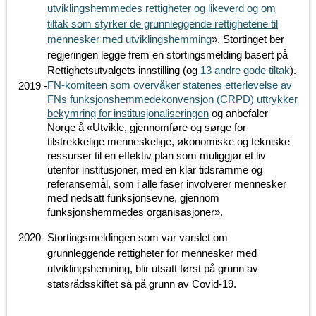
utviklingshemmedes rettigheter og likeverd og om
tiltak som styrker de grunnleggende rettighetene til
mennesker med utviklingshemming
». Stortinget ber
regjeringen legge frem en stortingsmelding basert på
Rettighetsutvalgets innstilling (og
13 andre gode tiltak
).
FN-komiteen som overvåker statenes etterlevelse av
2019
-
FNs funksjonshemmedekonvensjon (CRPD) uttrykker
bekymring for institusjonaliseringen
og anbefaler
Norge å «Utvikle, gjennomføre og sørge for
tilstrekkelige menneskelige, økonomiske og tekniske
ressurser til en effektiv plan som muliggjør et liv
utenfor institusjoner, med en klar tidsramme og
referansemål, som i alle faser involverer mennesker
med nedsatt funksjonsevne, gjennom
funksjonshemmedes organisasjoner».
2020
-
Stortingsmeldingen som var varslet om
grunnleggende rettigheter for mennesker med
utviklingshemning, blir utsatt først på grunn av
statsrådsskiftet så på grunn av Covid-19.