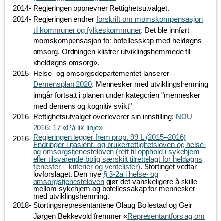
2014
-
Regjeringen oppnevner Rettighetsutvalget.
2014
-
Regjeringen endrer
forskrift om momskompensasjon
til kommuner og fylkeskommuner
. Det ble innført
momskompensasjon for bofellesskap med heldøgns
omsorg. Ordningen klistrer utviklingshemmede til
«heldøgns omsorg».
2015
-
Helse- og omsorgsdepartementet lanserer
Demensplan 2020
. Mennesker med utviklingshemning
inngår fortsatt i planen under kategorien "
mennesker
med demens og kognitiv svikt
"
2016
-
Rettighetsutvalget overleverer sin innstilling:
NOU
2016: 17 «På lik linje»
Regjeringen legger frem prop. 99 L (2015–2016)
2016
-
Endringer i pasient- og brukerrettighetsloven og helse-
og omsorgstjenesteloven (rett til opphold i sykehjem
eller tilsvarende bolig særskilt tilrettelagt for heldøgns
tjenester – kriterier og ventelister)
. Stortinget vedtar
lovforslaget. Den nye
§ 3-2a i helse- og
omsorgstjenesteloven
gjør det vanskeligere å skille
mellom sykehjem og bofellessakap for mennesker
med utviklingshemning.
2018
-
Stortingsrepresentantene Olaug Bollestad og Geir
Jørgen Bekkevold fremmer «
Representantforslag om