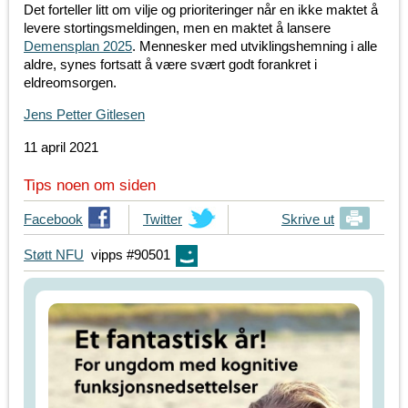
Det forteller litt om vilje og prioriteringer når en ikke maktet å
levere stortingsmeldingen, men en maktet å lansere
Demensplan 2025
. Mennesker med utviklingshemning i alle
aldre, synes fortsatt å være svært godt forankret i
eldreomsorgen.
Jens Petter Gitlesen
11 april 2021
Tips noen om siden
T
Facebook
T
Twitter
Skrive ut
i
i
Støtt NFU
vipps #90501
p
p
s
s
d
d
i
i
n
n
e
e
v
v
e
e