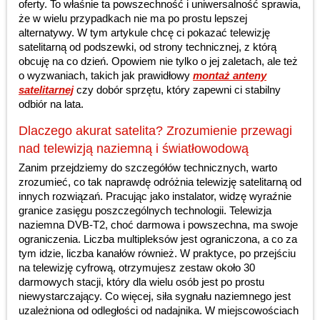
oferty. To właśnie ta powszechność i uniwersalność sprawia,
że w wielu przypadkach nie ma po prostu lepszej
alternatywy. W tym artykule chcę ci pokazać telewizję
satelitarną od podszewki, od strony technicznej, z którą
obcuję na co dzień. Opowiem nie tylko o jej zaletach, ale też
o wyzwaniach, takich jak prawidłowy
montaż anteny
satelitarnej
czy dobór sprzętu, który zapewni ci stabilny
odbiór na lata.
Dlaczego akurat satelita? Zrozumienie przewagi
nad telewizją naziemną i światłowodową
Zanim przejdziemy do szczegółów technicznych, warto
zrozumieć, co tak naprawdę odróżnia telewizję satelitarną od
innych rozwiązań. Pracując jako instalator, widzę wyraźnie
granice zasięgu poszczególnych technologii. Telewizja
naziemna DVB-T2, choć darmowa i powszechna, ma swoje
ograniczenia. Liczba multipleksów jest ograniczona, a co za
tym idzie, liczba kanałów również. W praktyce, po przejściu
na telewizję cyfrową, otrzymujesz zestaw około 30
darmowych stacji, który dla wielu osób jest po prostu
niewystarczający. Co więcej, siła sygnału naziemnego jest
uzależniona od odległości od nadajnika. W miejscowościach