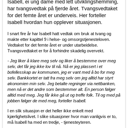
Isabell, ei ung dame med lett utviklingshemming,
har tvangsvedtak på fjerde året. Tvangsvedtaket
for det femte året er underveis. Her forteller
Isabell hvordan hun opplever situasjonen.
I snart fire år har Isabell hatt vedtak om bruk at tvang og
makte etter kapittel 9 i helse- og omsorgstjenesteloven.
Vedtaket for det femte året er under utarbeidelse.
Tvangsvedtaket er for å forhindre skadelig overvekt.
- Jeg liker å klare meg selv og liker å bestemme over meg
selv, det får jeg ikke lov til nå. Nå er jeg plassert i et
bofellesskap av kommunen, jeg er vant med å bo for meg
selv. Bankkortet er tatt fra meg selv om jeg alltid har styrt
økonomien min selv. Jeg betalte regninger via nettbanken,
men nå er det andre som bestemmer alt. En person følger
alltid med meg. Jeg får ikke gå ut og treffe folk. Til og med på
jobben følger de med meg, forteller Isabell.
I en slik situasjon er det heller ikke enkelt med
kjærlighetslivet. I slike situasjoner hvor man vanligvis er to,
må Isabell ha med en tredje, - tjenesteyteren.