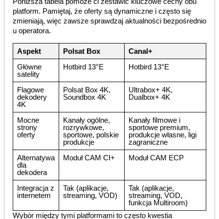
Poniższa tabela pomoże ci zestawić kluczowe cechy obu
platform. Pamiętaj, że oferty są dynamiczne i często się
zmieniają, więc zawsze sprawdzaj aktualności bezpośrednio
u operatora.
Aspekt
Polsat Box
Canal+
Główne
Hotbird 13°E
Hotbird 13°E
satelity
Flagowe
Polsat Box 4K,
Ultrabox+ 4K,
dekodery
Soundbox 4K
Dualbox+ 4K
4K
Mocne
Kanały ogólne,
Kanały filmowe i
strony
rozrywkowe,
sportowe premium,
oferty
sportowe, polskie
produkcje własne, ligi
produkcje
zagraniczne
Alternatywa
Moduł CAM CI+
Moduł CAM ECP
dla
dekodera
Integracja z
Tak (aplikacje,
Tak (aplikacje,
internetem
streaming, VOD)
streaming, VOD,
funkcja Multiroom)
Wybór między tymi platformami to często kwestia