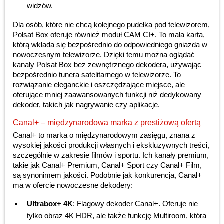
widzów.
Dla osób, które nie chcą kolejnego pudełka pod telewizorem,
Polsat Box oferuje również moduł CAM CI+. To mała karta,
którą wkłada się bezpośrednio do odpowiedniego gniazda w
nowoczesnym telewizorze. Dzięki temu można oglądać
kanały Polsat Box bez zewnętrznego dekodera, używając
bezpośrednio tunera satelitarnego w telewizorze. To
rozwiązanie eleganckie i oszczędzające miejsce, ale
oferujące mniej zaawansowanych funkcji niż dedykowany
dekoder, takich jak nagrywanie czy aplikacje.
Canal+ – międzynarodowa marka z prestiżową ofertą
Canal+ to marka o międzynarodowym zasięgu, znana z
wysokiej jakości produkcji własnych i ekskluzywnych treści,
szczególnie w zakresie filmów i sportu. Ich kanały premium,
takie jak Canal+ Premium, Canal+ Sport czy Canal+ Film,
są synonimem jakości. Podobnie jak konkurencja, Canal+
ma w ofercie nowoczesne dekodery:
Ultrabox+ 4K
: Flagowy dekoder Canal+. Oferuje nie
tylko obraz 4K HDR, ale także funkcję Multiroom, która