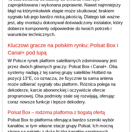
zaprojektowana i wykonana poprawnie. Nawet najmniejszy
błąd na którymkolwiek etapie może skutkować brakiem
sygnału lub jego bardzo niską jakością. Dlatego tak ważne
jest, aby montażu dokonywał doświadczony instalator, który
dobierze komponenty odpowiednie do twoich potrzeb i
warunków technicznych.
Kluczowi gracze na polskim rynku: Polsat Box i
Canal+ pod lupą
W Polsce rynek platform satelitarnych zdominowany jest
przez dwóch głównych graczy: Polsat Box i Canal+. Oba
systemy nadają z tej samej grupy satelitów Hotbird na
pozycji 13°E, co oznacza, że fizycznie ta sama antena
może odbierać sygnały obu platform. Różnica polega na
dekoderze, karcie abonenckiej i oczywiście ofercie
programowej. Oba podmioty stale się rozwijają, oferując
coraz nowsze funkcje i lepsze dekodery.
Polsat Box – rodzima platforma z bogatą ofertą
Polsat Box to platforma oferująca bardzo szeroki wybór
kanałów, w tym własne stacje grupy Polsat. Ich mocną
stroną są pakiety z dużą liczbą kanałów sportowych,