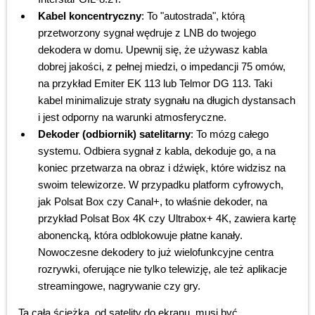
Kabel koncentryczny
: To "autostrada", którą
przetworzony sygnał wędruje z LNB do twojego
dekodera w domu. Upewnij się, że używasz kabla
dobrej jakości, z pełnej miedzi, o impedancji 75 omów,
na przykład Emiter EK 113 lub Telmor DG 113. Taki
kabel minimalizuje straty sygnału na długich dystansach
i jest odporny na warunki atmosferyczne.
Dekoder (odbiornik) satelitarny
: To mózg całego
systemu. Odbiera sygnał z kabla, dekoduje go, a na
koniec przetwarza na obraz i dźwięk, które widzisz na
swoim telewizorze. W przypadku platform cyfrowych,
jak Polsat Box czy Canal+, to właśnie dekoder, na
przykład Polsat Box 4K czy Ultrabox+ 4K, zawiera kartę
abonencką, która odblokowuje płatne kanały.
Nowoczesne dekodery to już wielofunkcyjne centra
rozrywki, oferujące nie tylko telewizję, ale też aplikacje
streamingowe, nagrywanie czy gry.
Ta cała ścieżka, od satelity do ekranu, musi być