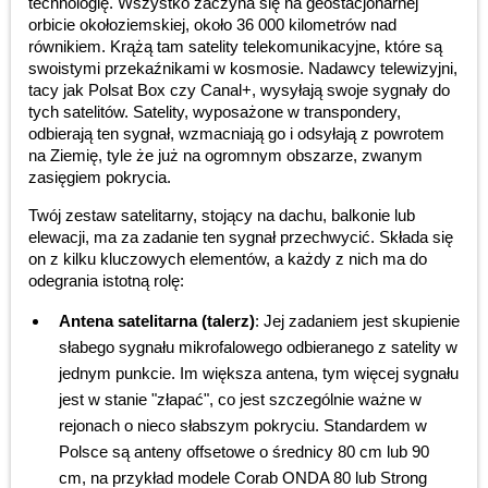
technologię. Wszystko zaczyna się na geostacjonarnej
orbicie okołoziemskiej, około 36 000 kilometrów nad
równikiem. Krążą tam satelity telekomunikacyjne, które są
swoistymi przekaźnikami w kosmosie. Nadawcy telewizyjni,
tacy jak Polsat Box czy Canal+, wysyłają swoje sygnały do
tych satelitów. Satelity, wyposażone w transpondery,
odbierają ten sygnał, wzmacniają go i odsyłają z powrotem
na Ziemię, tyle że już na ogromnym obszarze, zwanym
zasięgiem pokrycia.
Twój zestaw satelitarny, stojący na dachu, balkonie lub
elewacji, ma za zadanie ten sygnał przechwycić. Składa się
on z kilku kluczowych elementów, a każdy z nich ma do
odegrania istotną rolę:
Antena satelitarna (talerz)
: Jej zadaniem jest skupienie
słabego sygnału mikrofalowego odbieranego z satelity w
jednym punkcie. Im większa antena, tym więcej sygnału
jest w stanie "złapać", co jest szczególnie ważne w
rejonach o nieco słabszym pokryciu. Standardem w
Polsce są anteny offsetowe o średnicy 80 cm lub 90
cm, na przykład modele Corab ONDA 80 lub Strong