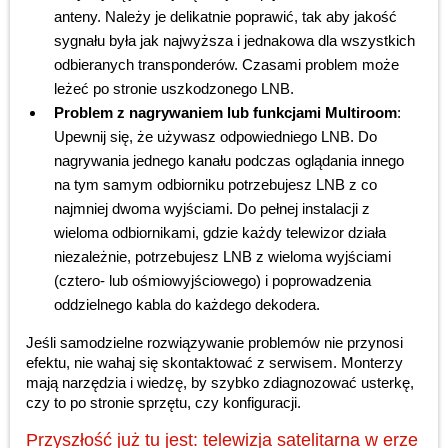
anteny. Należy je delikatnie poprawić, tak aby jakość
sygnału była jak najwyższa i jednakowa dla wszystkich
odbieranych transponderów. Czasami problem może
leżeć po stronie uszkodzonego LNB.
Problem z nagrywaniem lub funkcjami Multiroom
:
Upewnij się, że używasz odpowiedniego LNB. Do
nagrywania jednego kanału podczas oglądania innego
na tym samym odbiorniku potrzebujesz LNB z co
najmniej dwoma wyjściami. Do pełnej instalacji z
wieloma odbiornikami, gdzie każdy telewizor działa
niezależnie, potrzebujesz LNB z wieloma wyjściami
(cztero- lub ośmiowyjściowego) i poprowadzenia
oddzielnego kabla do każdego dekodera.
Jeśli samodzielne rozwiązywanie problemów nie przynosi
efektu, nie wahaj się skontaktować z serwisem. Monterzy
mają narzędzia i wiedzę, by szybko zdiagnozować usterkę,
czy to po stronie sprzętu, czy konfiguracji.
Przyszłość już tu jest: telewizja satelitarna w erze