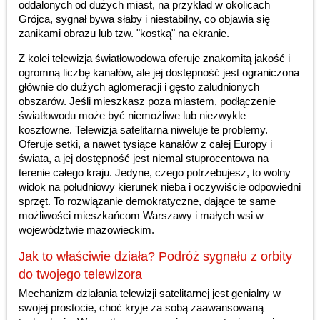
oddalonych od dużych miast, na przykład w okolicach
Grójca, sygnał bywa słaby i niestabilny, co objawia się
zanikami obrazu lub tzw. "kostką" na ekranie.
Z kolei telewizja światłowodowa oferuje znakomitą jakość i
ogromną liczbę kanałów, ale jej dostępność jest ograniczona
głównie do dużych aglomeracji i gęsto zaludnionych
obszarów. Jeśli mieszkasz poza miastem, podłączenie
światłowodu może być niemożliwe lub niezwykle
kosztowne. Telewizja satelitarna niweluje te problemy.
Oferuje setki, a nawet tysiące kanałów z całej Europy i
świata, a jej dostępność jest niemal stuprocentowa na
terenie całego kraju. Jedyne, czego potrzebujesz, to wolny
widok na południowy kierunek nieba i oczywiście odpowiedni
sprzęt. To rozwiązanie demokratyczne, dające te same
możliwości mieszkańcom Warszawy i małych wsi w
województwie mazowieckim.
Jak to właściwie działa? Podróż sygnału z orbity
do twojego telewizora
Mechanizm działania telewizji satelitarnej jest genialny w
swojej prostocie, choć kryje za sobą zaawansowaną