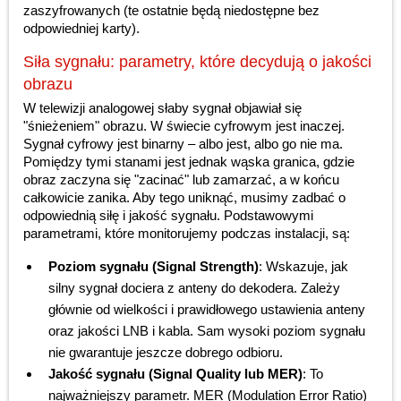
zaszyfrowanych (te ostatnie będą niedostępne bez
odpowiedniej karty).
Siła sygnału: parametry, które decydują o jakości
obrazu
W telewizji analogowej słaby sygnał objawiał się
"śnieżeniem" obrazu. W świecie cyfrowym jest inaczej.
Sygnał cyfrowy jest binarny – albo jest, albo go nie ma.
Pomiędzy tymi stanami jest jednak wąska granica, gdzie
obraz zaczyna się "zacinać" lub zamarzać, a w końcu
całkowicie zanika. Aby tego uniknąć, musimy zadbać o
odpowiednią siłę i jakość sygnału. Podstawowymi
parametrami, które monitorujemy podczas instalacji, są:
Poziom sygnału (Signal Strength)
: Wskazuje, jak
silny sygnał dociera z anteny do dekodera. Zależy
głównie od wielkości i prawidłowego ustawienia anteny
oraz jakości LNB i kabla. Sam wysoki poziom sygnału
nie gwarantuje jeszcze dobrego odbioru.
Jakość sygnału (Signal Quality lub MER)
: To
najważniejszy parametr. MER (Modulation Error Ratio)