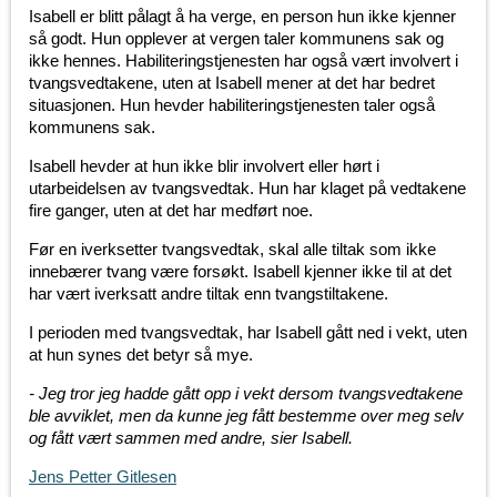
Isabell er blitt pålagt å ha verge, en person hun ikke kjenner
så godt. Hun opplever at vergen taler kommunens sak og
ikke hennes. Habiliteringstjenesten har også vært involvert i
tvangsvedtakene, uten at Isabell mener at det har bedret
situasjonen. Hun hevder habiliteringstjenesten taler også
kommunens sak.
Isabell hevder at hun ikke blir involvert eller hørt i
utarbeidelsen av tvangsvedtak. Hun har klaget på vedtakene
fire ganger, uten at det har medført noe.
Før en iverksetter tvangsvedtak, skal alle tiltak som ikke
innebærer tvang være forsøkt. Isabell kjenner ikke til at det
har vært iverksatt andre tiltak enn tvangstiltakene.
I perioden med tvangsvedtak, har Isabell gått ned i vekt, uten
at hun synes det betyr så mye.
- Jeg tror jeg hadde gått opp i vekt dersom tvangsvedtakene
ble avviklet, men da kunne jeg fått bestemme over meg selv
og fått vært sammen med andre, sier Isabell.
Jens Petter Gitlesen