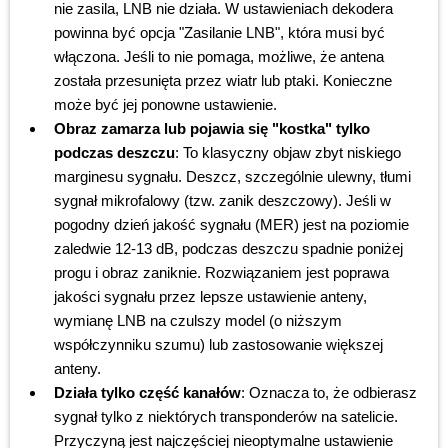
nie zasila, LNB nie działa. W ustawieniach dekodera
powinna być opcja "Zasilanie LNB", która musi być
włączona. Jeśli to nie pomaga, możliwe, że antena
została przesunięta przez wiatr lub ptaki. Konieczne
może być jej ponowne ustawienie.
Obraz zamarza lub pojawia się "kostka" tylko
podczas deszczu
: To klasyczny objaw zbyt niskiego
marginesu sygnału. Deszcz, szczególnie ulewny, tłumi
sygnał mikrofalowy (tzw. zanik deszczowy). Jeśli w
pogodny dzień jakość sygnału (MER) jest na poziomie
zaledwie 12-13 dB, podczas deszczu spadnie poniżej
progu i obraz zaniknie. Rozwiązaniem jest poprawa
jakości sygnału przez lepsze ustawienie anteny,
wymianę LNB na czulszy model (o niższym
współczynniku szumu) lub zastosowanie większej
anteny.
Działa tylko część kanałów
: Oznacza to, że odbierasz
sygnał tylko z niektórych transponderów na satelicie.
Przyczyną jest najczęściej nieoptymalne ustawienie