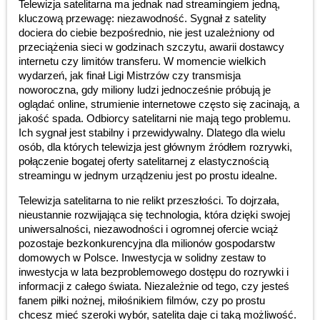
Telewizja satelitarna ma jednak nad streamingiem jedną,
kluczową przewagę: niezawodność. Sygnał z satelity
dociera do ciebie bezpośrednio, nie jest uzależniony od
przeciążenia sieci w godzinach szczytu, awarii dostawcy
internetu czy limitów transferu. W momencie wielkich
wydarzeń, jak finał Ligi Mistrzów czy transmisja
noworoczna, gdy miliony ludzi jednocześnie próbują je
oglądać online, strumienie internetowe często się zacinają, a
jakość spada. Odbiorcy satelitarni nie mają tego problemu.
Ich sygnał jest stabilny i przewidywalny. Dlatego dla wielu
osób, dla których telewizja jest głównym źródłem rozrywki,
połączenie bogatej oferty satelitarnej z elastycznością
streamingu w jednym urządzeniu jest po prostu idealne.
Telewizja satelitarna to nie relikt przeszłości. To dojrzała,
nieustannie rozwijająca się technologia, która dzięki swojej
uniwersalności, niezawodności i ogromnej ofercie wciąż
pozostaje bezkonkurencyjna dla milionów gospodarstw
domowych w Polsce. Inwestycja w solidny zestaw to
inwestycja w lata bezproblemowego dostępu do rozrywki i
informacji z całego świata. Niezależnie od tego, czy jesteś
fanem piłki nożnej, miłośnikiem filmów, czy po prostu
chcesz mieć szeroki wybór, satelita daje ci taką możliwość.