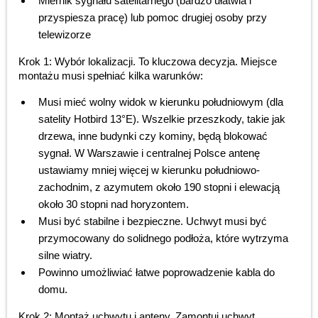
Miernik sygnału satelitarnego (bardzo ułatwia i
przyspiesza pracę) lub pomoc drugiej osoby przy
telewizorze
Krok 1: Wybór lokalizacji. To kluczowa decyzja. Miejsce
montażu musi spełniać kilka warunków:
Musi mieć wolny widok w kierunku południowym (dla
satelity Hotbird 13°E). Wszelkie przeszkody, takie jak
drzewa, inne budynki czy kominy, będą blokować
sygnał. W Warszawie i centralnej Polsce antenę
ustawiamy mniej więcej w kierunku południowo-
zachodnim, z azymutem około 190 stopni i elewacją
około 30 stopni nad horyzontem.
Musi być stabilne i bezpieczne. Uchwyt musi być
przymocowany do solidnego podłoża, które wytrzyma
silne wiatry.
Powinno umożliwiać łatwe poprowadzenie kabla do
domu.
Krok 2: Montaż uchwytu i anteny. Zamontuj uchwyt