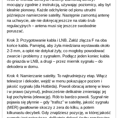
mocujący zgodnie z instrukcją, używając poziomicy, aby był
idealnie pionowy. Każde odchylenie od pionu utrudni
późniejsze namierzenie satelity. Następnie zamontuj antenę
na uchwycie, ale nie dokręcaj jeszcze na stało śrub
regulacyjnych – antena musi się jeszcze swobodnie
poruszać.
Krok 3: Przygotowanie kabla i LNB. Załóż złącza F na oba
końce kabla. Pamiętaj, aby żyła miedziana wystawała około
2-3 mm, a oplot nie dotykał żyły, co mogłoby powodować
zwarcie i problemy z sygnałem. Podłącz jeden koniec kabla
do gniazda w LNB, a drugi – przez miernik sygnału – do
dekodera w domu.
Krok 4: Namierzanie satelity. To najtrudniejszy etap. Włącz
telewizor i dekoder, wejdź w menu pokazujące poziom i
jakość sygnału (dla Hotbirda). Powoli obracaj antenę w lewo
i w prawo (azymut), jednocześnie delikatnie zmieniając jej
kąt pochylenia (elewację). Rób to bardzo powoli. Sygnał nie
pojawia się płynnie – gdy "trafisz" w satelitę, jakość sygnału
(MER) gwałtownie skoczy z zera do kilku, a potem
kilkunastu decybeli. Gdy znajdziesz pozycję, w której jakość
sygnału jest najwyższa, delikatnie dokręć śruby regulacyjne,