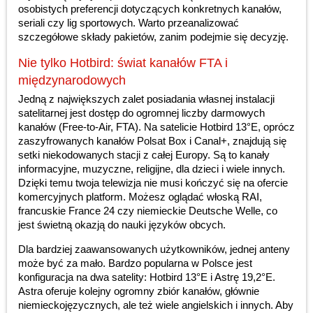
osobistych preferencji dotyczących konkretnych kanałów,
seriali czy lig sportowych. Warto przeanalizować
szczegółowe składy pakietów, zanim podejmie się decyzję.
Nie tylko Hotbird: świat kanałów FTA i
międzynarodowych
Jedną z największych zalet posiadania własnej instalacji
satelitarnej jest dostęp do ogromnej liczby darmowych
kanałów (Free-to-Air, FTA). Na satelicie Hotbird 13°E, oprócz
zaszyfrowanych kanałów Polsat Box i Canal+, znajdują się
setki niekodowanych stacji z całej Europy. Są to kanały
informacyjne, muzyczne, religijne, dla dzieci i wiele innych.
Dzięki temu twoja telewizja nie musi kończyć się na ofercie
komercyjnych platform. Możesz oglądać włoską RAI,
francuskie France 24 czy niemieckie Deutsche Welle, co
jest świetną okazją do nauki języków obcych.
Dla bardziej zaawansowanych użytkowników, jednej anteny
może być za mało. Bardzo popularna w Polsce jest
konfiguracja na dwa satelity: Hotbird 13°E i Astrę 19,2°E.
Astra oferuje kolejny ogromny zbiór kanałów, głównie
niemieckojęzycznych, ale też wiele angielskich i innych. Aby