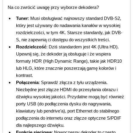
Na co zwrócić uwagę przy wyborze dekodera?
Tuner
: Musi obsługiwać najnowszy standard DVB-S2,
który jest używany do nadawania kanałów w wysokiej
rozdzielczości, w tym 4K. Starsze standardy, jak DVB-
S, nie zapewnią ci dostępu do wszystkich treści.
Rozdzielczość
: Dziś standardem jest 4K (Ultra HD).
Upewnij się, że dekoder ją obsługuje i że wspiera
formaty HDR (High Dynamic Range), takie jak HDR10
lub HLG, które znacznie poszerzają gamę kolorów i
kontrast.
Połączenia
: Sprawdź złącza z tyłu urządzenia.
Niezbędne jest złącze HDMI do przesyłania obrazu i
dźwięku wysokiej jakości. Przydatne mogą być również
porty USB (do podłączenia dysku do nagrywania,
klawiatury lub pendrive'a), port Ethernet do stabilnego
podłączenia do internetu oraz złącze optyczne S/PDIF
dla najlepszego dźwięku.
Funkcje sieciowe
: Nowoczesny dekoder to często