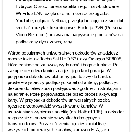
hybryda. Oprócz tunera satelitarnego ma wbudowane
Wi-Fi lub LAN, dzięki czemu możesz przeglądać
YouTube, oglądać Netflixa, przeglądać zdjęcia z sieci lub
słuchać muzyki streamingowej. Funkcja PVR (Personal
Video Recorder) pozwala na nagrywanie programów na
podłączony dysk zewnętrzny.
Wśród popularnych uniwersalnych dekoderów znajdziesz
modele takie jak TechniSat UHD S2+ czy Octagon SF8008,
które cenione są za swoją wydajność i bogate funkcje. Po
zakupie dekodera konieczna jest jego konfiguracja. W
przypadku dekoderów platformy jest to zwykle bardzo
proste – wystarczy podłączyć kabel od anteny, podłączyć
dekoder do telewizora i postępować zgodnie z instrukcjami
na ekranie, które poprowadzą cię przez proces aktywacji
karty. W przypadku dekoderów uniwersalnych trzeba
ręcznie przeprowadzić wyszukiwanie kanałów. W
ustawieniach wybierasz satelitę (np. Hotbird 13E), a dekoder
rozpocznie skanowanie wszystkich dostępnych
transponderów. Po zakończeniu będziesz miał listę
wszystkich odbieranych kanałów, zarówno FTA, jak i