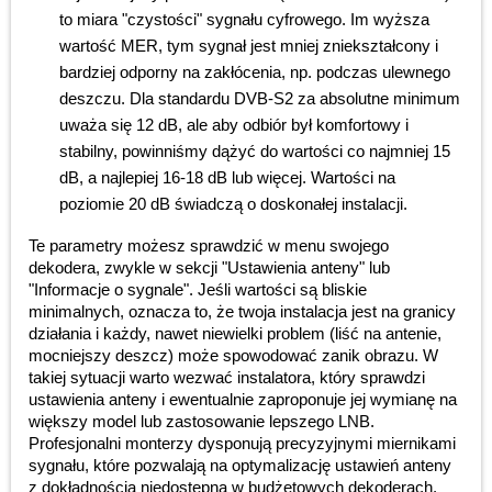
to miara "czystości" sygnału cyfrowego. Im wyższa
wartość MER, tym sygnał jest mniej zniekształcony i
bardziej odporny na zakłócenia, np. podczas ulewnego
deszczu. Dla standardu DVB-S2 za absolutne minimum
uważa się 12 dB, ale aby odbiór był komfortowy i
stabilny, powinniśmy dążyć do wartości co najmniej 15
dB, a najlepiej 16-18 dB lub więcej. Wartości na
poziomie 20 dB świadczą o doskonałej instalacji.
Te parametry możesz sprawdzić w menu swojego
dekodera, zwykle w sekcji "Ustawienia anteny" lub
"Informacje o sygnale". Jeśli wartości są bliskie
minimalnych, oznacza to, że twoja instalacja jest na granicy
działania i każdy, nawet niewielki problem (liść na antenie,
mocniejszy deszcz) może spowodować zanik obrazu. W
takiej sytuacji warto wezwać instalatora, który sprawdzi
ustawienia anteny i ewentualnie zaproponuje jej wymianę na
większy model lub zastosowanie lepszego LNB.
Profesjonalni monterzy dysponują precyzyjnymi miernikami
sygnału, które pozwalają na optymalizację ustawień anteny
z dokładnością niedostępną w budżetowych dekoderach.