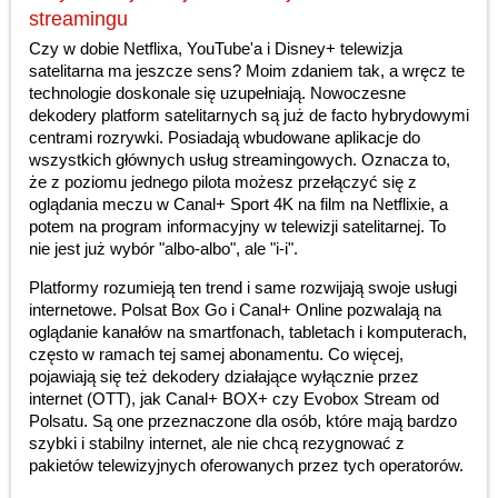
streamingu
Czy w dobie Netflixa, YouTube'a i Disney+ telewizja
satelitarna ma jeszcze sens? Moim zdaniem tak, a wręcz te
technologie doskonale się uzupełniają. Nowoczesne
dekodery platform satelitarnych są już de facto hybrydowymi
centrami rozrywki. Posiadają wbudowane aplikacje do
wszystkich głównych usług streamingowych. Oznacza to,
że z poziomu jednego pilota możesz przełączyć się z
oglądania meczu w Canal+ Sport 4K na film na Netflixie, a
potem na program informacyjny w telewizji satelitarnej. To
nie jest już wybór "albo-albo", ale "i-i".
Platformy rozumieją ten trend i same rozwijają swoje usługi
internetowe. Polsat Box Go i Canal+ Online pozwalają na
oglądanie kanałów na smartfonach, tabletach i komputerach,
często w ramach tej samej abonamentu. Co więcej,
pojawiają się też dekodery działające wyłącznie przez
internet (OTT), jak Canal+ BOX+ czy Evobox Stream od
Polsatu. Są one przeznaczone dla osób, które mają bardzo
szybki i stabilny internet, ale nie chcą rezygnować z
pakietów telewizyjnych oferowanych przez tych operatorów.