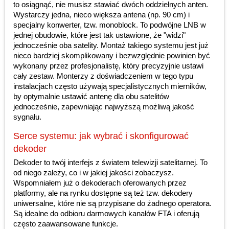
to osiągnąć, nie musisz stawiać dwóch oddzielnych anten.
Wystarczy jedna, nieco większa antena (np. 90 cm) i
specjalny konwerter, tzw. monoblock. To podwójne LNB w
jednej obudowie, które jest tak ustawione, że "widzi"
jednocześnie oba satelity. Montaż takiego systemu jest już
nieco bardziej skomplikowany i bezwzględnie powinien być
wykonany przez profesjonalistę, który precyzyjnie ustawi
cały zestaw. Monterzy z doświadczeniem w tego typu
instalacjach często używają specjalistycznych mierników,
by optymalnie ustawić antenę dla obu satelitów
jednocześnie, zapewniając najwyższą możliwą jakość
sygnału.
Serce systemu: jak wybrać i skonfigurować
dekoder
Dekoder to twój interfejs z światem telewizji satelitarnej. To
od niego zależy, co i w jakiej jakości zobaczysz.
Wspomniałem już o dekoderach oferowanych przez
platformy, ale na rynku dostępne są też tzw. dekodery
uniwersalne, które nie są przypisane do żadnego operatora.
Są idealne do odbioru darmowych kanałów FTA i oferują
często zaawansowane funkcje.