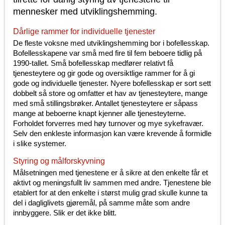
mennesker med utviklingshemming.
Dårlige rammer for individuelle tjenester
De fleste voksne med utviklingshemming bor i bofellesskap.
Bofellesskapene var små med fire til fem beboere tidlig på
1990-tallet. Små bofellesskap medfører relativt få
tjenesteytere og gir gode og oversiktlige rammer for å gi
gode og individuelle tjenester. Nyere bofellesskap er sort sett
dobbelt så store og omfatter et hav av tjenesteytere, mange
med små stillingsbrøker. Antallet tjenesteytere er såpass
mange at beboerne knapt kjenner alle tjenesteyterne.
Forholdet forverres med høy turnover og mye sykefravær.
Selv den enkleste informasjon kan være krevende å formidle
i slike systemer.
Styring og målforskyvning
Målsetningen med tjenestene er å sikre at den enkelte får et
aktivt og meningsfullt liv sammen med andre. Tjenestene ble
etablert for at den enkelte i størst mulig grad skulle kunne ta
del i dagliglivets gjøremål, på samme måte som andre
innbyggere. Slik er det ikke blitt.