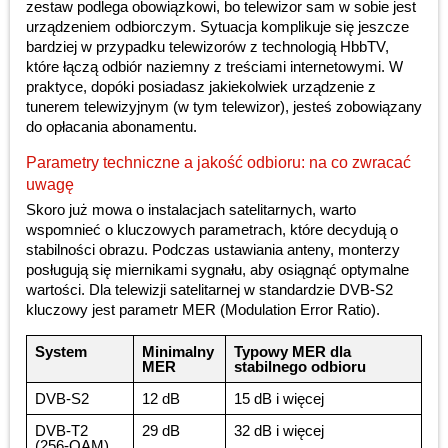
zestaw podlega obowiązkowi, bo telewizor sam w sobie jest
urządzeniem odbiorczym. Sytuacja komplikuje się jeszcze
bardziej w przypadku telewizorów z technologią HbbTV,
które łączą odbiór naziemny z treściami internetowymi. W
praktyce, dopóki posiadasz jakiekolwiek urządzenie z
tunerem telewizyjnym (w tym telewizor), jesteś zobowiązany
do opłacania abonamentu.
Parametry techniczne a jakość odbioru: na co zwracać
uwagę
Skoro już mowa o instalacjach satelitarnych, warto
wspomnieć o kluczowych parametrach, które decydują o
stabilności obrazu. Podczas ustawiania anteny, monterzy
posługują się miernikami sygnału, aby osiągnąć optymalne
wartości. Dla telewizji satelitarnej w standardzie DVB-S2
kluczowy jest parametr MER (Modulation Error Ratio).
System
Minimalny
Typowy MER dla
MER
stabilnego odbioru
DVB-S2
12 dB
15 dB i więcej
DVB-T2
29 dB
32 dB i więcej
(256-QAM)