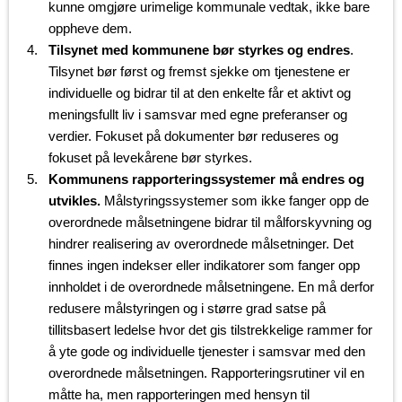
kunne omgjøre urimelige kommunale vedtak, ikke bare
oppheve dem.
Tilsynet med kommunene bør styrkes og endres
.
Tilsynet bør først og fremst sjekke om tjenestene er
individuelle og bidrar til at den enkelte får et aktivt og
meningsfullt liv i samsvar med egne preferanser og
verdier. Fokuset på dokumenter bør reduseres og
fokuset på levekårene bør styrkes.
Kommunens rapporteringssystemer må endres og
utvikles.
Målstyringssystemer som ikke fanger opp de
overordnede målsetningene bidrar til målforskyvning og
hindrer realisering av overordnede målsetninger. Det
finnes ingen indekser eller indikatorer som fanger opp
innholdet i de overordnede målsetningene. En må derfor
redusere målstyringen og i større grad satse på
tillitsbasert ledelse hvor det gis tilstrekkelige rammer for
å yte gode og individuelle tjenester i samsvar med den
overordnede målsetningen. Rapporteringsrutiner vil en
måtte ha, men rapporteringen med hensyn til