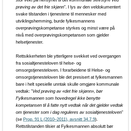
prøving av det frie skjønn
". I lys av den veldokumentert
svake tilstanden i tjenestene til mennesker med
utviklingshemming, burde fylkesmannens
overprøvingskompetanse styrkes og minst være på
nivå med overprøvingskompetansen som gjelder
helsetjenester.
Rettsikkerheten ble ytterligere svekket ved overgangen
fra sosialtjenesteloven til helse- og
omsorgstjenesteloven. I forarbeidene til Helse- og
omsorgstjenesteloven ble det presisert at fylkesmannen
bare i helt spesielle unntak skulle omgjøre kommunale
vedtak: "
Ved prøving av «det frie skjønn», bør
Fylkesmannen som hovedregel ikke benytte
kompetansen til å fatte nytt vedtak når det gjelder vedtak
om tjenester som i dag reguleres av sosialtjenesteloven
"
(se
Prop. 91 L (2010–2011), avsnitt 34.7.9
).
Rettstilstanden tilsier at Fylkesmannen absolutt bør