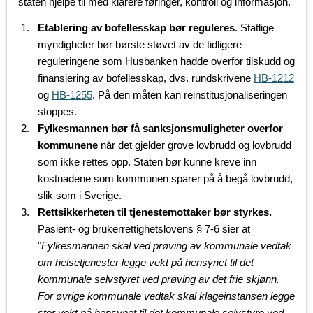
staten hjelpe til med klarere føringer, kontroll og informasjon.
Etablering av bofellesskap bør reguleres
. Statlige
myndigheter bør børste støvet av de tidligere
reguleringene som Husbanken hadde overfor tilskudd og
finansiering av bofellesskap, dvs. rundskrivene
HB-1212
og
HB-1255
. På den måten kan reinstitusjonaliseringen
stoppes.
Fylkesmannen bør få sanksjonsmuligheter overfor
kommunene
når det gjelder grove lovbrudd og lovbrudd
som ikke rettes opp. Staten bør kunne kreve inn
kostnadene som kommunen sparer på å begå lovbrudd,
slik som i Sverige.
Rettsikkerheten til tjenestemottaker bør styrkes.
Pasient- og brukerrettighetslovens § 7-6 sier at
"
Fylkesmannen skal ved prøving av kommunale vedtak
om helsetjenester legge vekt på hensynet til det
kommunale selvstyret ved prøving av det frie skjønn.
For øvrige kommunale vedtak skal klageinstansen legge
stor vekt på hensynet til det kommunale selvstyre ved