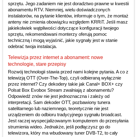
sprzętu. Jego zadaniem nie jest doradztwo prawne w kwestii
abonamentu RTV. Niemniej, wielu doświadczonych
instalatorów, na pytanie klientów, informuje o tym, że montaż
anteny nie zmienia obowiązku względem KRRiT. Jeśli masz
jakiekolwiek wątpliwości dotyczące konfiguracji twojego
sprzętu, rekomendowani monterzy oferują pomoc
techniczną i mogą wyjaśnić, jakie sygnały jest w stanie
odebrać twoja instalacja.
Telewizja przez internet a abonament: nowe
technologie, stare przepisy
Rozwój technologii stawia przed nami kolejne pytania. A co z
telewizją OTT (Over-The-Top), czyli odbieraną wyłącznie
przez internet? Czy dekodery takie jak Canal+ BOX+ czy
Polsat Box Evobox Stream zwalniają z abonamentu?
Odpowiedź znów nie jest jednoznaczna i zależy od
interpretacji. Sam dekoder OTT, pozbawiony tunera
satelitarnego lub naziemnego, teoretycznie nie jest
urządzeniem do odbioru tradycyjnego sygnału broadcast.
Jest raczej wyspecjalizowanym komputerem do przesyłania
strumienia wideo. Jednakże, jeśli podłączysz go do
telewizora, który ma wbudowany tuner DVB-T2, to cały