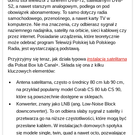
domu stoi telewizor z tunerem DVB-T2, satelitarnym DVB-
S2, a nawet starszym analogowym, podlega on pod
obowiązek abonamentowy. To samo dotyczy radia
samochodowego, przenośnego, a nawet karty TV w
komputerze. Nie ma znaczenia, czy odbierasz sygnał z
naziemnego nadajnika, satelity na orbicie, sieci kablowej czy
przez internet. Posiadanie urządzenia, które teoretycznie
może odebrać program Telewizji Polskiej lub Polskiego
Radia, jest wystarczającą podstawą.
Przyjrzyjmy się teraz, jak działa typowa
instalacja satelitarna
dla Polsat Box lub Canal+. Składa się ona z kilku
kluczowych elementów:
Antena satelitarna, często o średnicy 80 cm lub 90 cm,
na przykład popularny model Corab CS 80 lub CS 90,
które są powszechnie dostępne w sklepach.
Konwerter, znany jako LNB (ang. Low-Noise Block
downconverter). To on odbiera słaby sygnał z satelity i
przetwarza go na niższe częstotliwości, które mogą być
przesłane kablem. W instalacjach domowych spotyka
się modele single, twin, quad a nawet octo, pozwalające