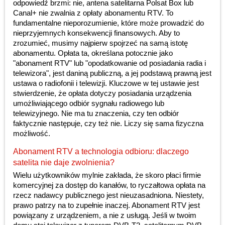
odpowiedź brzmi: nie, antena satelitarna Polsat Box lub
Canal+ nie zwalnia z opłaty abonamentu RTV. To
fundamentalne nieporozumienie, które może prowadzić do
nieprzyjemnych konsekwencji finansowych. Aby to
zrozumieć, musimy najpierw spojrzeć na samą istotę
abonamentu. Opłata ta, określana potocznie jako
"abonament RTV" lub "opodatkowanie od posiadania radia i
telewizora", jest daniną publiczną, a jej podstawą prawną jest
ustawa o radiofonii i telewizji. Kluczowe w tej ustawie jest
stwierdzenie, że opłata dotyczy posiadania urządzenia
umożliwiającego odbiór sygnału radiowego lub
telewizyjnego. Nie ma tu znaczenia, czy ten odbiór
faktycznie następuje, czy też nie. Liczy się sama fizyczna
możliwość.
Abonament RTV a technologia odbioru: dlaczego
satelita nie daje zwolnienia?
Wielu użytkowników mylnie zakłada, że skoro płaci firmie
komercyjnej za dostęp do kanałów, to ryczałtowa opłata na
rzecz nadawcy publicznego jest nieuzasadniona. Niestety,
prawo patrzy na to zupełnie inaczej. Abonament RTV jest
powiązany z urządzeniem, a nie z usługą. Jeśli w twoim