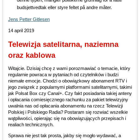
budsjettvedtak eller styre feltet på andre måter.
Jens Petter Gitlesen
14 april 2019
Telewizja satelitarna, naziemna
oraz kablowa
Witajcie. Dzisiaj chcę z wami porozmawiać o temacie, który
regularnie powraca w pytaniach od czytelników i budzi
niemałe emocje. Chodzi o obowiązkowy abonament RTV i
jego związek z popularnymi platformami satelitarnymi, takimi
jak Polsat Box czy Canal+. Czy fakt posiadania takiej anteny
i opłacania comiesięcznego rachunku za pakiet telewizyjny
uwalnia nas od opłacania abonamentu na rzecz Telewizji
Polskiej i Polskiego Radia? Postaram się rozwiać wszelkie
wątpliwości, opierając się na obowiązujących przepisach i
realiach technicznych.
Sprawa nie jest tak prosta, jakby się mogło wydawać, a