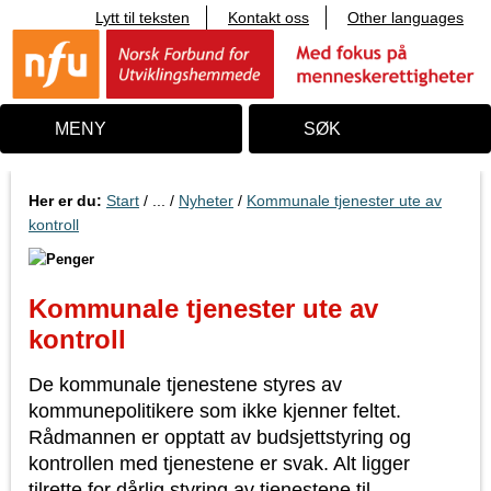
Lytt til teksten
Kontakt oss
Other languages
T
i
l
i
n
n
MENY
SØK
h
o
l
d
Her er du:
Start
/ ... /
Nyheter
/
Kommunale tjenester ute av
kontroll
Kommunale tjenester ute av
kontroll
De kommunale tjenestene styres av
kommunepolitikere som ikke kjenner feltet.
Rådmannen er opptatt av budsjettstyring og
kontrollen med tjenestene er svak. Alt ligger
tilrette for dårlig styring av tjenestene til