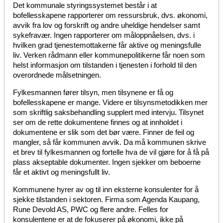
Det kommunale styringssystemet består i at
bofellesskapene rapporterer om ressursbruk, dvs. økonomi,
avvik fra lov og forskrift og andre uheldige hendelser samt
sykefravær. Ingen rapporterer om måloppnåelsen, dvs. i
hvilken grad tjenestemottakerne får aktive og meningsfulle
liv. Verken rådmann eller kommunepolitikerne får noen som
helst informasjon om tilstanden i tjenesten i forhold til den
overordnede målsetningen.
Fylkesmannen fører tilsyn, men tilsynene er få og
bofellesskapene er mange. Videre er tilsynsmetodikken mer
som skriftlig saksbehandling supplert med intervju. Tilsynet
ser om de rette dokumentene finnes og at innholdet i
dokumentene er slik som det bør være. Finner de feil og
mangler, så får kommunen avvik. Da må kommunen skrive
et brev til fylkesmannen og fortelle hva de vil gjøre for å få på
plass akseptable dokumenter. Ingen sjekker om beboerne
får et aktivt og meningsfullt liv.
Kommunene hyrer av og til inn eksterne konsulenter for å
sjekke tilstanden i sektoren. Firma som Agenda Kaupang,
Rune Devold AS, PWC og flere andre. Felles for
konsulentene er at de fokuserer på økonomi, ikke på