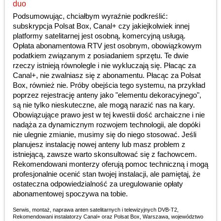
duo
Podsumowując, chciałbym wyraźnie podkreślić:
subskrypcja Polsat Box, Canal+ czy jakiejkolwiek innej
platformy satelitarnej jest osobną, komercyjną usługą.
Opłata abonamentowa RTV jest osobnym, obowiązkowym
podatkiem związanym z posiadaniem sprzętu. Te dwie
rzeczy istnieją równolegle i nie wykluczają się. Płacąc za
Canal+, nie zwalniasz się z abonamentu. Płacąc za Polsat
Box, również nie. Próby obejścia tego systemu, na przykład
poprzez rejestrację anteny jako "elementu dekoracyjnego",
są nie tylko nieskuteczne, ale mogą narazić nas na kary.
Obowiązujące prawo jest w tej kwestii dość archaiczne i nie
nadąża za dynamicznym rozwojem technologii, ale dopóki
nie ulegnie zmianie, musimy się do niego stosować. Jeśli
planujesz instalację nowej anteny lub masz problem z
istniejącą, zawsze warto skonsultować się z fachowcem.
Rekomendowani monterzy oferują pomoc techniczną i mogą
profesjonalnie ocenić stan twojej instalacji, ale pamiętaj, że
ostateczna odpowiedzialność za uregulowanie opłaty
abonamentowej spoczywa na tobie.
Serwis, montaż, naprawa anten satelitarnych i telewizyjnych DVB-T2
,
Rekomendowani instalatorzy Canal+ oraz Polsat Box
,
Warszawa
,
województwo