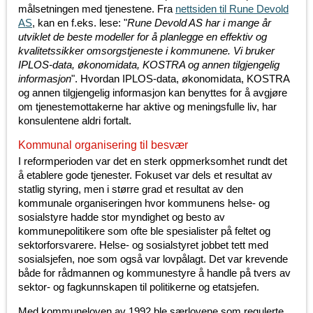
målsetningen med tjenestene. Fra
nettsiden til Rune Devold
AS
, kan en f.eks. lese: "
Rune Devold AS har i mange år
utviklet de beste modeller for å planlegge en effektiv og
kvalitetssikker omsorgstjeneste i kommunene. Vi bruker
IPLOS-data, økonomidata, KOSTRA og annen tilgjengelig
informasjon
". Hvordan IPLOS-data, økonomidata, KOSTRA
og annen tilgjengelig informasjon kan benyttes for å avgjøre
om tjenestemottakerne har aktive og meningsfulle liv, har
konsulentene aldri fortalt.
Kommunal organisering til besvær
I reformperioden var det en sterk oppmerksomhet rundt det
å etablere gode tjenester. Fokuset var dels et resultat av
statlig styring, men i større grad et resultat av den
kommunale organiseringen hvor kommunens helse- og
sosialstyre hadde stor myndighet og besto av
kommunepolitikere som ofte ble spesialister på feltet og
sektorforsvarere. Helse- og sosialstyret jobbet tett med
sosialsjefen, noe som også var lovpålagt. Det var krevende
både for rådmannen og kommunestyre å handle på tvers av
sektor- og fagkunnskapen til politikerne og etatsjefen.
Med kommuneloven av 1992 ble særlovene som regulerte