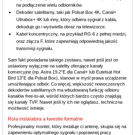
na podłączenie wielu odbiorników.
Dekoder satelitarny, taki jak Polsat Box 4K, Canal+
Ultrabox+ 4K lub inny, który odbiera sygnał z kabla,
dekoduje go i wyświetla obraz na telewizorze.
Kabel koncentryczny, na przykład RG-6 z pełnej miedzi,
oraz złącza F, które zapewniają odpowiednią jakość
transmisji sygnału.
Sam fakt posiadania takiego zestawu, nawet jeśli jest on
ustawiony wyłącznie na satelity oferujące kanały
komercyjne (np. Astra 19.2°E dla Canal+ lub Eutelsat Hot
Bird 13°E dla Polsat Box), stanowi w myśl prawa urządzenie
umożliwiające odbiór. Co więcej, większość nowoczesnych
dekoderów satelitarnych ma wbudowaną funkcję odbioru
kanałów free-to-air, wśród których bardzo często znajdują
się kanały TVP. Nawet jeśli ty ich nie oglądasz, techniczna
możliwość istnieje.
Rola instalatora a kwestie formalne
Profesjonalny monter, który instaluje ci antenę, skupia się na
zapewnieniu optymalnego sygnału i poprawnej pracy