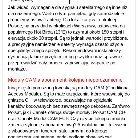
Jak widać, wymagania dla sygnału satelitarnego są inne niż
dla naziemnego. Warto o tym pamiętać, gdy samodzielnie
próbujemy ustawić antenę. Dla lokalizacji w centralnej
Polsce, na przykład w okolicach Warszawy, ustawienia na
popularnego Hot Birda (13°E) to azymut około 190 stopni i
elewacja około 30 stopni. Są to jednak wartości przybliżone,
a precyzyjne namierzenie satelity wymaga często użycia
specjalistycznego sprzętu. Rekomendowani instalatorzy
dysponują takim sprzętem i mogą szybko oraz sprawnie
przeprowadzić cały proces, zapewniając wsparcie po
montażu.
Moduły CAM a abonament: kolejne nieporozumienie
Inną często poruszaną kwestią są moduły CAM (Conditional
Access Module). Są to małe urządzenia, które wsuwa się do
gniazda CI+ w telewizorze, pozwalając na oglądanie
kanałów kodowanych bez zewnętrznego dekodera. Zarówno
Polsat, jak i Canal+ oferują swoje moduły: Polsat CAM CI+
oraz Canal+ Moduł CAM ECP. Czy użycie takiego modułu
zmienia sytuację abonamentową? Absolutnie nie. Telewizor
z wbudowanym tunerem satelitarnym, do którego
podłączona jest antena, nadal podlega obowiązkowi