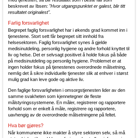
beskrevet av Ibsen:
"Hvor utgangspunktet er galest, blir titt
resultatet originalest".
Farlig forsvarlighet
Begrepet faglig forsvarlighet har i økends grad kommet inn i
tjenestene. Stort sett får begrepet sitt innhold fra
helsesektoren. Faglig forsvarlighet synes å gjelde
medisinutdeling, personlig hygiene og andre forhold knyttet til
liv og helse. Det er selvsagt positivet å holde fokus på både
på medisinutdeling og personlig hygiene. Problemet er at
ingen holder fokus på tjenestenes overordnede målsetning,
nemlig det å sikre individuelle tjenester slik at enhver i størst
mulig grad kan leve gode og aktive liv.
Den faglige forsvarligheten i omsorgstjenesten lider av den
samme svakheten som kjennetegner de fleste
målstyringssystemene. En måler, registrerer og rapportere
forhold som er enkelt å måle, registrere og rapportere,
uavhengig av de overordnede målsetningene på feltet.
Hva bør gjøres?
Når kommunene ikke makter å styre sektoren selv, så må