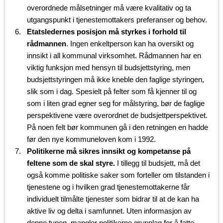
overordnede målsetninger må være kvalitativ og ta
utgangspunkt i tjenestemottakers preferanser og behov.
Etatsledernes posisjon må styrkes i forhold til
rådmannen
. Ingen enkeltperson kan ha oversikt og
innsikt i all kommunal virksomhet. Rådmannen har en
viktig funksjon med hensyn til budsjettstyring, men
budsjettstyringen må ikke kneble den faglige styringen,
slik som i dag. Spesielt på felter som få kjenner til og
som i liten grad egner seg for målstyring, bør de faglige
perspektivene være overordnet de budsjettperspektivet.
På noen felt bør kommunen gå i den retningen en hadde
før den nye kommuneloven kom i 1992.
Politikerne må sikres innsikt og kompetanse på
feltene som de skal styre.
I tillegg til budsjett, må det
også komme politiske saker som forteller om tilstanden i
tjenestene og i hvilken grad tjenestemottakerne får
individuelt tilmålte tjenester som bidrar til at de kan ha
aktive liv og delta i samfunnet. Uten informasjon av
denne typen, mangler politikerne grunnlag for å fatte