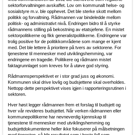
sektorforvaltningen avskaffet. Lov om kommunalt helse- og
sosialstyre m.v. ble opphevet. Det ble sterke skott mellom
politikk og forvaltning. Rådmannen var bindeledde mellom
politisk- og administrativt nivå. Endringen bidro til å styrke
rådmannens stilling på bekostning av etatsjefene. En mistet
sektorpolitikerne og fikk generalistpolitikerne. Endringene var
trolig positive for de politikkområdene som mange er kjent
med. Det ble lettere å prioritere på tvers av sektorene. For
tjenestene til mennesker med utviklingshemming, var
endringene en tragedie. Politikere og rådmann mistet
faktagrunnlaget som kreves for å utøve god styring.
Rådmannsperspektivet er i stor grad juss og økonomi.
Kommunen skal drive lovlig og budsjettene skal overholdes.
Nettopp dette perspektivet vises igjen i rapporteringsrutinen i
sektoren.
Hver høst legger rådmannen frem et forslag til budsjett og
hver vår revideres budsjettet. Når verken rådmannen eller
kommunepolitikerne har nevneverdig kjennskap til
tjenestene til mennesker med utviklingshemming og
budsjettdokumentene heller ikke fokuserer på målsetningen
med tjenesten, så blir resultatet som i beste fall som