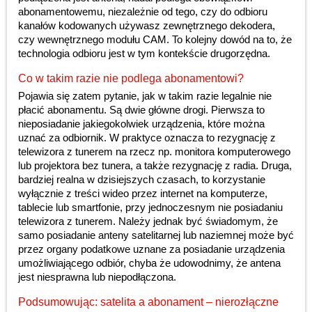
abonamentowemu, niezależnie od tego, czy do odbioru
kanałów kodowanych używasz zewnętrznego dekodera,
czy wewnętrznego modułu CAM. To kolejny dowód na to, że
technologia odbioru jest w tym kontekście drugorzędna.
Co w takim razie nie podlega abonamentowi?
Pojawia się zatem pytanie, jak w takim razie legalnie nie
płacić abonamentu. Są dwie główne drogi. Pierwsza to
nieposiadanie jakiegokolwiek urządzenia, które można
uznać za odbiornik. W praktyce oznacza to rezygnację z
telewizora z tunerem na rzecz np. monitora komputerowego
lub projektora bez tunera, a także rezygnację z radia. Druga,
bardziej realna w dzisiejszych czasach, to korzystanie
wyłącznie z treści wideo przez internet na komputerze,
tablecie lub smartfonie, przy jednoczesnym nie posiadaniu
telewizora z tunerem. Należy jednak być świadomym, że
samo posiadanie anteny satelitarnej lub naziemnej może być
przez organy podatkowe uznane za posiadanie urządzenia
umożliwiającego odbiór, chyba że udowodnimy, że antena
jest niesprawna lub niepodłączona.
Podsumowując: satelita a abonament – nierozłączne