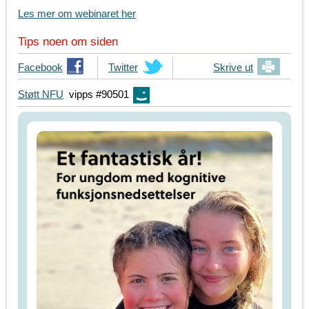
Les mer om webinaret her
Tips noen om siden
T
Facebook
T
Twitter
Skrive ut
i
i
Støtt NFU
vipps #90501
p
p
s
s
d
d
i
i
n
n
e
e
v
v
e
e
n
n
n
n
e
e
r
r
p
p
å
å