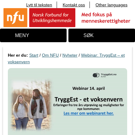
Lytt til teksten
Kontakt oss
Other languages
T
i
l
i
n
n
MENY
SØK
h
o
l
d
Her er du:
Start
/
Om NFU
/
Nyheter
/
Webinar: TryggEst – et
voksenvern