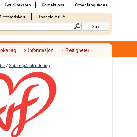
Lytt til teksten
Kontakt oss
Other languages
Nettstedskart
Innhold A til Å
lokallag
Informasjon
Rettigheter
ter
/
Satser på inkludering