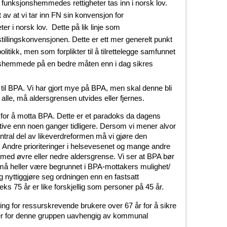
 funksjonshemmedes rettigheter tas inn i norsk lov.
av at vi tar inn FN sin konvensjon for
r i norsk lov. Dette på lik linje som
illingskonvensjonen. Dette er ett mer generelt punkt
litikk, men som forplikter til å tilrettelegge samfunnet
onshemmede på en bedre måten enn i dag sikres
 til BPA. Vi har gjort mye på BPA, men skal denne bli
 alle, må aldersgrensen utvides eller fjernes.
 for å motta BPA. Dette er et paradoks da dagens
ktive enn noen ganger tidligere. Dersom vi mener alvor
tral del av likeverdreformen må vi gjøre den
dag. Andre prioriteringer i helsevesenet og mange andre
t med øvre eller nedre aldersgrense. Vi ser at BPA bør
å heller være begrunnet i BPA-mottakers mulighet/
 og nyttiggjøre seg ordningen enn en fastsatt
ks 75 år er like forskjellig som personer på 45 år.
iering for ressurskrevende brukere over 67 år for å sikre
ster for denne gruppen uavhengig av kommunal