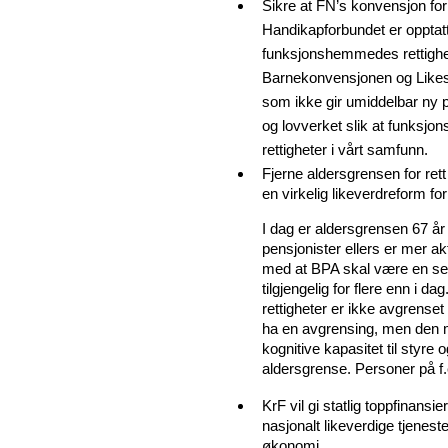
Sikre at FN’s konvensjon for
Handikapforbundet er opptatt 
funksjonshemmedes rettighete
Barnekonvensjonen og Likest
som ikke gir umiddelbar ny po
og lovverket slik at funksj
rettigheter i vårt samfunn.
Fjerne aldersgrensen for rett
en virkelig likeverdreform for
I dag er aldersgrensen 67 år
pensjonister ellers er mer a
med at BPA skal være en sen
tilgjengelig for flere enn i 
rettigheter er ikke avgrense
ha en avgrensing, men den m
kognitive kapasitet til styre
aldersgrense. Personer på f.e
KrF vil gi statlig toppfinans
nasjonalt likeverdige tjene
økonomi.