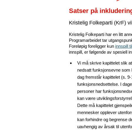
Satser på inkluderin
Kristelig Folkeparti (KrF) vi
Kristelig Folkeparti har en litt a
Programarbeidet tar utgangspunk
Foreløpig foreligger kun
innspill 
innspill, er følgende av spesiel
Vi må skrive kapittelet slik a
nedsatt funksjonsevne som ha
dag fremstår kapittelet (s.
funksjonsnedsettelse. I dag
personer har funksjonsnedset
kan være utviklingsforstyrr
Dette må kapittelet gjenspeil
mennesker opplever utenfors
kan forhindre og begrense d
uavhengig av årsak til utenf