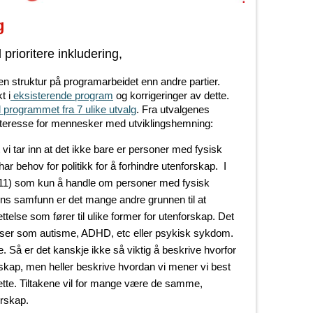
g
l prioritere inkludering,
nnen struktur på programarbeidet enn andre partier.
t i
eksisterende program
og korrigeringer av dette.
til programmet fra 7 ulike utvalg
. Fra utvalgenes
l interesse for mennesker med utviklingshemning:
t vi tar inn at det ikke bare er personer med fysisk
r behov for politikk for å forhindre utenforskap. I
 9-11) som kun å handle om personer med fysisk
ens samfunn er det mange andre grunnen til at
telse som fører til ulike former for utenforskap. Det
elser som autisme, ADHD, etc eller psykisk sykdom.
e. Så er det kanskje ikke så viktig å beskrive hvorfor
kap, men heller beskrive hvordan vi mener vi best
ette. Tiltakene vil for mange være de samme,
orskap.