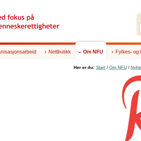
nisasjonsarbeid
Nettbutikk
Om NFU
Fylkes- og 
Her er du:
Start
/
Om NFU
/
Nyhe