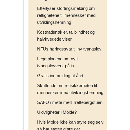
Etterlyser stortingsmelding om
rettighetene til mennesker med
utviklingshemning
Kostnadsnøkler, tallblindhet og
halvkvedede viser
NFUs høringssvar til ny tvangslov
Legg planene om nytt
tvangslovverk på is
Gratis innmelding ut året.
Skuffende om rettsikkerheten til
mennesker med utviklingshemning
SAFO i møte med Trettebergstuen
Ulovligheter i Molde?
Hvis Molde ikke kan styre seg selv,
så bør staten gjøre det