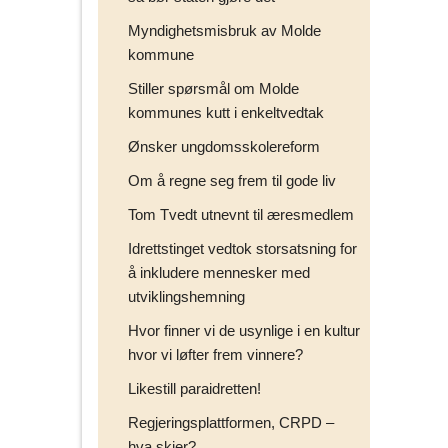
Myndighetsmisbruk av Molde
kommune
Stiller spørsmål om Molde
kommunes kutt i enkeltvedtak
Ønsker ungdomsskolereform
Om å regne seg frem til gode liv
Tom Tvedt utnevnt til æresmedlem
Idrettstinget vedtok storsatsning for
å inkludere mennesker med
utviklingshemning
Hvor finner vi de usynlige i en kultur
hvor vi løfter frem vinnere?
Likestill paraidretten!
Regjeringsplattformen, CRPD –
hva skjer?