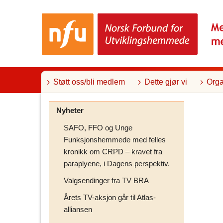
T
i
l
i
n
n
h
o
l
Støtt oss/bli medlem
Dette gjør vi
Orga
d
Nyheter
SAFO, FFO og Unge
Funksjonshemmede med felles
kronikk om CRPD – kravet fra
paraplyene, i Dagens perspektiv.
Valgsendinger fra TV BRA
Årets TV-aksjon går til Atlas-
alliansen