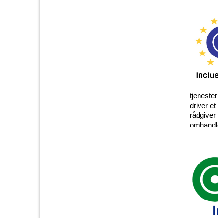
tjeneste
driver et
rådgiver
omhandle