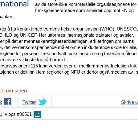
av de store ikke kommersielle organisasjonene for
funksjonshemmede som arbeider opp mot FN og
banken.
iktig å ha kontakt med verdens helse organisasjon (WHO), UNESCO,
ILO og UNICEF. Her utformes internasjonale traktater og avtaler.
r på det er menneskerettighetserklæringen, erklæringen om barns
ter, det verdensomspennende målet om en inkluderende skole for alle,
reglene for personer med nedsatt funksjonsevne og tusenårsmålene 
n av de viktigste for vårt arbeid.
rganisasjoner i 115 land verden over er medlemmer av Inclusion Inter
sjonen er delt inn i fem regioner og NFU er derfor også medlem av In
en om siden
k
T
Twitter
Skrive u
i
FU
vipps #90501
p
s
d
i