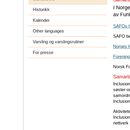
I Norg
Historikk
av Fun
Kalender
SAFOs 
Other languages
SAFO be
Varsling og varslingsrutiner
Norges 
For presse
Forenin
Norsk F
Samarbe
Inclusio
søster-o
samordne
Inclusion
Aktivite
Inclusio
nettverk