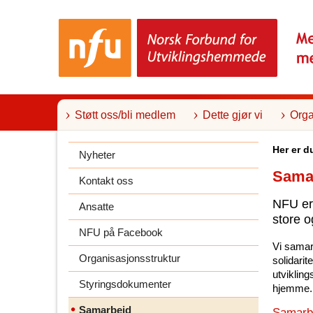
T
i
l
i
n
n
h
o
l
Støtt oss/bli medlem
Dette gjør vi
Orga
d
Her er d
Nyheter
Sama
Kontakt oss
NFU er
Ansatte
store o
NFU på Facebook
Vi samar
Organisasjonsstruktur
solidarit
utvikling
Styringsdokumenter
hjemme.
Samarbeid
Samarbe