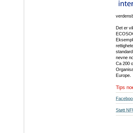
verdens
Det er v
ECOSOC, 
Eksemple
rettighe
standard
nevne noe
Ca 200 o
Organisa
Europe.
Tips no
T
Faceboo
i
Støtt N
p
s
d
i