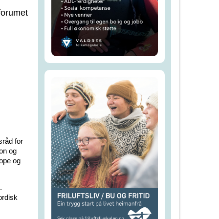
forumet
sråd for
jon og
rope og
.
ordisk