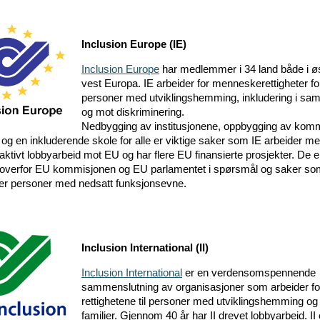
Inclusion Europe (IE)
Inclusion Europe
har medlemmer i 34 land både i ø
vest Europa. IE arbeider for menneskerettigheter fo
personer med utviklingshemming, inkludering i sa
og mot diskriminering.
Nedbygging av institusjonene, oppbygging av kom
r og en inkluderende skole for alle er viktige saker som IE arbeider m
 aktivt lobbyarbeid mot EU og har flere EU finansierte prosjekter. De e
 overfor EU kommisjonen og EU parlamentet i spørsmål og saker so
r personer med nedsatt funksjonsevne.
Inclusion International (II)
Inclusion International
er en verdensomspennende
sammenslutning av organisasjoner som arbeider fo
rettighetene til personer med utviklingshemming og
familier. Gjennom 40 år har II drevet lobbyarbeid. II