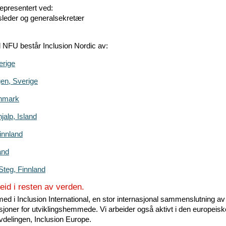
epresentert ved:
leder og generalsekretær
 til NFU består Inclusion Nordic av:
erige
gen, Sverige
nmark
jalp, Island
innland
and
Steg, Finnland
id i resten av verden.
ed i Inclusion International, en stor internasjonal sammenslutning av
sjoner for utviklingshemmede. Vi arbeider også aktivt i den europeisk
vdelingen, Inclusion Europe.