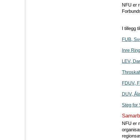
NFU er r
Forbunds
I tillegg
FUB, Sv
Inre Rin
LEV, Da
Throskah
FDUV, F
DUV, Ål
Steg for 
Samarbe
NFU er m
organisa
regionsa