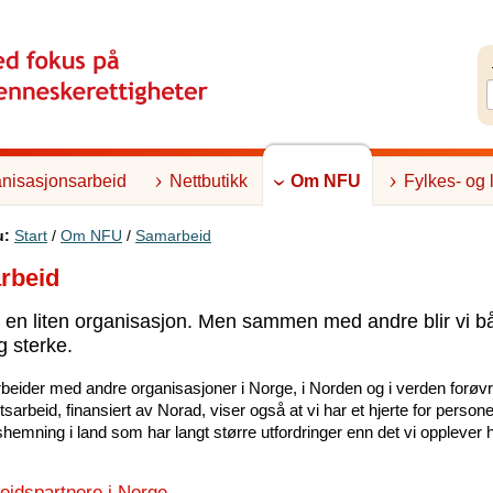
nisasjonsarbeid
Nettbutikk
Om NFU
Fylkes- og 
u:
Start
/
Om NFU
/
Samarbeid
rbeid
 en liten organisasjon. Men sammen med andre blir vi b
g sterke.
beider med andre organisasjoner i Norge, i Norden og i verden forøvri
etsarbeid, finansiert av Norad, viser også at vi har et hjerte for perso
shemning i land som har langt større utfordringer enn det vi opplever 
idspartnere i Norge