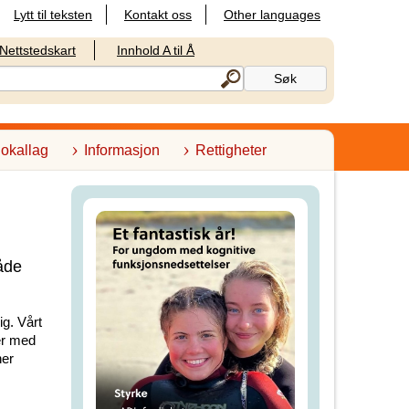
Lytt til teksten
Kontakt oss
Other languages
Nettstedskart
Innhold A til Å
lokallag
Informasjon
Rettigheter
åde
g. Vårt
ner med
her