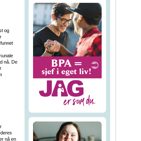
st og
r
mfunnet
munale
ed nå. De
r
m
r
 deres
 er nå en