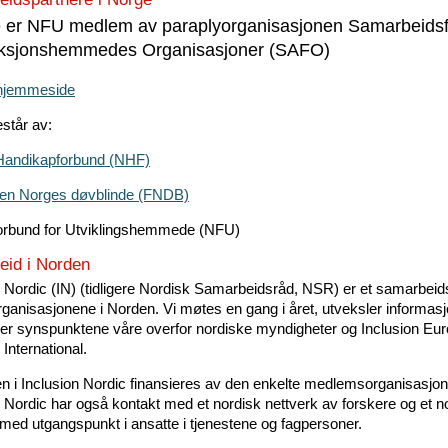
e er NFU medlem av paraplyorganisasjonen Samarbeids
ksjonshemmedes Organisasjoner (SAFO)
hjemmeside
står av:
Handikapforbund (NHF)
gen Norges døvblinde (FNDB)
orbund for Utviklingshemmede (NFU)
id i Norden
n Nordic (IN) (tidligere Nordisk Samarbeidsråd, NSR) er et samarbeid
rganisasjonene i Norden. Vi møtes en gang i året, utveksler informas
r synspunktene våre overfor nordiske myndigheter og Inclusion Eu
 International.
ten i Inclusion Nordic finansieres av den enkelte medlemsorganisasjon
n Nordic har også kontakt med et nordisk nettverk av forskere og et n
 med utgangspunkt i ansatte i tjenestene og fagpersoner.