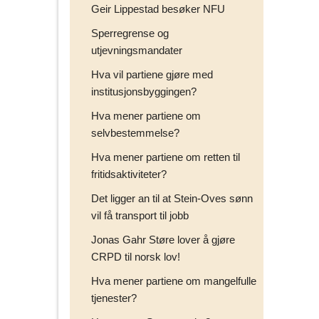
Geir Lippestad besøker NFU
Sperregrense og
utjevningsmandater
Hva vil partiene gjøre med
institusjonsbyggingen?
Hva mener partiene om
selvbestemmelse?
Hva mener partiene om retten til
fritidsaktiviteter?
Det ligger an til at Stein-Oves sønn
vil få transport til jobb
Jonas Gahr Støre lover å gjøre
CRPD til norsk lov!
Hva mener partiene om mangelfulle
tjenester?