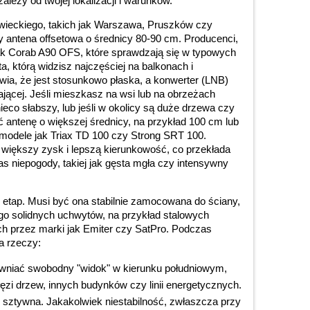
leży od twojej lokalizacji i warunków.
eckiego, takich jak Warszawa, Pruszków czy
 antena offsetowa o średnicy 80-90 cm. Producenci,
jak Corab A90 OFS, które sprawdzają się w typowych
a, którą widzisz najczęściej na balkonach i
awia, że jest stosunkowo płaska, a konwerter (LNB)
jającej. Jeśli mieszkasz na wsi lub na obrzeżach
eco słabszy, lub jeśli w okolicy są duże drzewa czy
 antenę o większej średnicy, na przykład 100 cm lub
modele jak Triax TD 100 czy Strong SRT 100.
 większy zysk i lepszą kierunkowość, co przekłada
zas niepogody, takiej jak gęsta mgła czy intensywny
etap. Musi być ona stabilnie zamocowana do ściany,
go solidnych uchwytów, na przykład stalowych
 przez marki jak Emiter czy SatPro. Podczas
a rzeczy:
wniać swobodny "widok" w kierunku południowym,
ęzi drzew, innych budynków czy linii energetycznych.
 sztywna. Jakakolwiek niestabilność, zwłaszcza przy