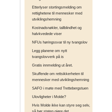
Etterlyser stortingsmelding om
rettighetene til mennesker med
utviklingshemning
Kostnadsnøkler, tallblindhet og
halvkvedede viser
NFUs høringssvar til ny tvangslov
Legg planene om nytt
tvangslovverk på is
Gratis innmelding ut året.
Skuffende om rettsikkerheten til
mennesker med utviklingshemning
SAFO i møte med Trettebergstuen
Ulovligheter i Molde?
Hvis Molde ikke kan styre seg selv,
så bør staten gjøre det