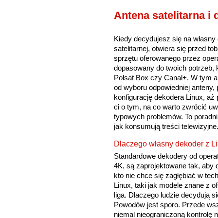
Antena satelitarna i
Kiedy decydujesz się na własny 
satelitarnej, otwiera się przed t
sprzętu oferowanego przez oper
dopasowany do twoich potrzeb, k
Polsat Box czy Canal+. W tym ar
od wyboru odpowiedniej anteny, p
konfigurację dekodera Linux, a
ci o tym, na co warto zwrócić u
typowych problemów. To poradnik
jak konsumują treści telewizyjne
Dlaczego własny dekoder z L
Standardowe dekodery od operat
4K, są zaprojektowane tak, aby d
kto nie chce się zagłębiać w t
Linux, taki jak modele znane z 
liga. Dlaczego ludzie decydują s
Powodów jest sporo. Przede wsz
niemal nieograniczoną kontrolę 