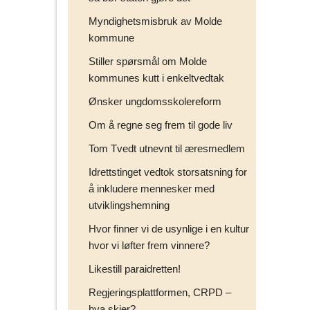
Myndighetsmisbruk av Molde
kommune
Stiller spørsmål om Molde
kommunes kutt i enkeltvedtak
Ønsker ungdomsskolereform
Om å regne seg frem til gode liv
Tom Tvedt utnevnt til æresmedlem
Idrettstinget vedtok storsatsning for
å inkludere mennesker med
utviklingshemning
Hvor finner vi de usynlige i en kultur
hvor vi løfter frem vinnere?
Likestill paraidretten!
Regjeringsplattformen, CRPD –
hva skjer?