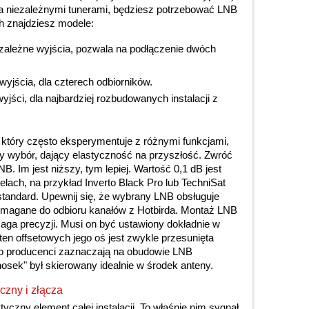
ma niezależnymi tunerami, będziesz potrzebować LNB
h znajdziesz modele:
zależne wyjścia, pozwala na podłączenie dwóch
yjścia, dla czterech odbiorników.
jści, dla najbardziej rozbudowanych instalacji z
 który często eksperymentuje z różnymi funkcjami,
y wybór, dający elastyczność na przyszłość. Zwróć
 Im jest niższy, tym lepiej. Wartość 0,1 dB jest
ach, na przykład Inverto Black Pro lub TechniSat
 standard. Upewnij się, że wybrany LNB obsługuje
wymagane do odbioru kanałów z Hotbirda. Montaż LNB
aga precyzji. Musi on być ustawiony dokładnie w
en offsetowych jego oś jest zwykle przesunięta
to producenci zaznaczają na obudowie LNB
nosek" był skierowany idealnie w środek anteny.
czny i złącza
tyczny element całej instalacji. To właśnie nim sygnał