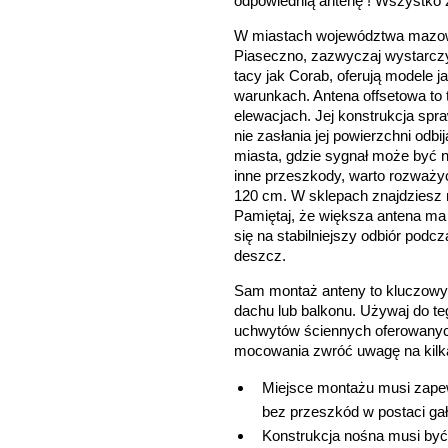
odpowiednią antenę ! Wszystko za
W miastach województwa mazowi
Piaseczno, zazwyczaj wystarczy
tacy jak Corab, oferują modele 
warunkach. Antena offsetowa to t
elewacjach. Jej konstrukcja spr
nie zasłania jej powierzchni odbi
miasta, gdzie sygnał może być ni
inne przeszkody, warto rozważyć
120 cm. W sklepach znajdziesz 
Pamiętaj, że większa antena ma
się na stabilniejszy odbiór podc
deszcz.
Sam montaż anteny to kluczowy 
dachu lub balkonu. Używaj do te
uchwytów ściennych oferowanych
mocowania zwróć uwagę na kilk
Miejsce montażu musi zape
bez przeszkód w postaci gał
Konstrukcja nośna musi być