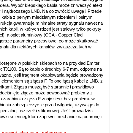
dera. Wybór kiepskiego kabla może zniweczyć efekt
ny i najdroższego LNB. Na co zwrócić uwagę ! Przede
 kabla z pełnym miedzianym rdzeniem i pełnym
rukcja gwarantuje minimalne straty sygnału nawet na
ich kabli, w których rdzeń jest stalowy tylko pokryty
l), a oplot aluminiowy (CCA - Copper Clad
 gorsze parametry przesyłowe, co może skutkować
gnału dla niektórych kanałów, zwłaszcza tych w
 dostępne w polskich sklepach to na przykład Emiter
x TX100. Są to kable o średnicy 6-7 mm, odporne na
ważne, jeśli fragment okablowania będzie prowadzony
elementem są złącza F. To one łączą kabel z LNB, z
ikami. Złącza muszą być starannie i prawidłowo
le dociśnięte złącze może powodować problemy z
o zarabiania złącza F znajdziesz bez problemu w
obieniu zabezpieczyć je przed wilgocią, używając do
pecjalnej uszczelki silikonowej. Jeśli prowadzisz
ciówki ściennej, która zapewni mechaniczną ochronę i