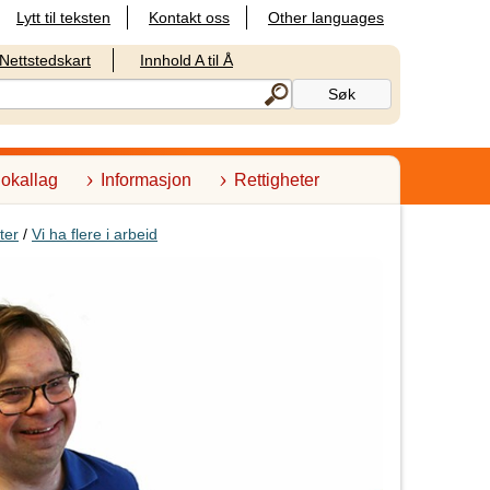
Lytt til teksten
Kontakt oss
Other languages
Nettstedskart
Innhold A til Å
lokallag
Informasjon
Rettigheter
ter
/
Vi ha flere i arbeid