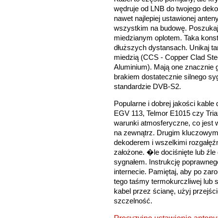
wędruje od LNB do twojego deko
nawet najlepiej ustawionej ante
wszystkim na budowę. Poszukaj
miedzianym oplotem. Taka konst
dłuższych dystansach. Unikaj tan
miedzią (CCS - Copper Clad Stee
Aluminium). Mają one znacznie
brakiem dostatecznie silnego sy
standardzie DVB-S2.
Popularne i dobrej jakości kable
EGV 113, Telmor E1015 czy Tria
warunki atmosferyczne, co jest 
na zewnątrz. Drugim kluczowym 
dekoderem i wszelkimi rozgałęźn
założone. �le dociśnięte lub ź
sygnałem. Instrukcję poprawneg
internecie. Pamiętaj, aby po zar
tego taśmy termokurczliwej lub s
kabel przez ścianę, użyj przejś
szczelność.