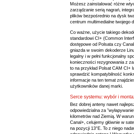
Możesz zainstalować różne wtyc
zarządzanie serią nagrań, integ
plików bezpośrednio na dysk twa
centrum multimedialne twojego 
Co ważne, użycie takiego dekode
standardowi CI+ (Common Interf
dostępowe od Polsata czy Canal
gniazda w swoim dekoderze Linux
legalny i w pełni funkcjonalny 
konieczności rezygnowania z z
to na przykład Polsat CAM CI+
sprawdzić kompatybilność konk
informacje na ten temat znajdzi
użytkowników danej marki.
Serce systemu: wybór i montaż
Bez dobrej anteny nawet najleps
odpowiedzialna za "wyłapywanie"
kilometrów nad Ziemią. W warunk
Canal+, celujemy głównie w satel
na pozycji 13°E. To z niego nad