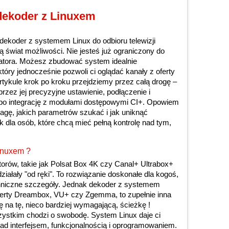
 dekoder z Linuxem
dekoder z systemem Linux do odbioru telewizji
obą świat możliwości. Nie jesteś już ograniczony do
atora. Możesz zbudować system idealnie
tóry jednocześnie pozwoli ci oglądać kanały z oferty
tykule krok po kroku przejdziemy przez całą drogę –
rzez jej precyzyjne ustawienie, podłączenie i
ż po integrację z modułami dostępowymi CI+. Opowiem
wagę, jakich parametrów szukać i jak uniknąć
 dla osób, które chcą mieć pełną kontrolę nad tym,
.
inuxem ?
orów, takie jak Polsat Box 4K czy Canal+ Ultrabox+
ziałały "od ręki". To rozwiązanie doskonałe dla kogoś,
echniczne szczegóły. Jednak dekoder z systemem
oferty Dreambox, VU+ czy Zgemma, to zupełnie inna
ię na tę, nieco bardziej wymagającą, ścieżkę !
ystkim chodzi o swobodę. System Linux daje ci
nad interfejsem, funkcjonalnością i oprogramowaniem.