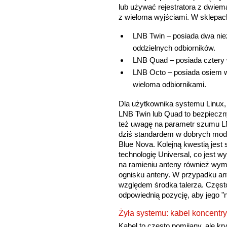
lub używać rejestratora z dwie
z wieloma wyjściami. W sklepac
LNB Twin – posiada dwa nie
oddzielnych odbiorników.
LNB Quad – posiada cztery w
LNB Octo – posiada osiem wy
wieloma odbiornikami.
Dla użytkownika systemu Linux,
LNB Twin lub Quad to bezpieczn
też uwagę na parametr szumu LNB.
dziś standardem w dobrych model
Blue Nova. Kolejną kwestią jest
technologię Universal, co jest 
na ramieniu anteny również wym
ognisku anteny. W przypadku ant
względem środka talerza. Częs
odpowiednią pozycję, aby jego "
Żyła systemu: kabel koncentry
Kabel to często pomijany, ale kry