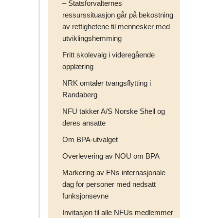
– Statsforvalternes
ressurssituasjon går på bekostning
av rettighetene til mennesker med
utviklingshemming
Fritt skolevalg i videregående
opplæring
NRK omtaler tvangsflytting i
Randaberg
NFU takker A/S Norske Shell og
deres ansatte
Om BPA-utvalget
Overlevering av NOU om BPA
Markering av FNs internasjonale
dag for personer med nedsatt
funksjonsevne
Invitasjon til alle NFUs medlemmer