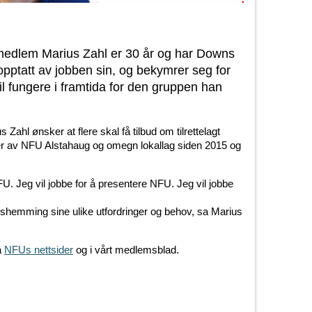
medlem Marius Zahl er 30 år og har Downs
pptatt av jobben sin, og bekymrer seg for
il fungere i framtida for den gruppen han
ahl ønsker at flere skal få tilbud om tilrettelagt
der av NFU
Alstahaug og omegn lokallag siden 2015 og
U. Jeg vil jobbe for å presentere NFU. Jeg vil jobbe
shemming sine ulike utfordringer og behov, sa Marius
å
NFUs nettsider
og i vårt medlemsblad.