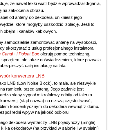
je, że nawet lekki wiatr będzie wprowadzał drgania,
ę na zakłócenia obrazu.
abel od anteny do dekodera, unikniesz jego
wędzie, które mogłyby uszkodzić izolację. Jeśli to
ch obejm i kanałów kablowych.
, aby samodzielnie zamontować antenę na wysokości,
edy skorzystać z usług profesjonalnego instalatora.
 Canal+ i Polsat Box
oferują pomoc techniczną,
m sprzętem, ale także doświadczeniem, które pozwala
abezpieczyć całą instalację na lata.
 wybór konwertera LNB
ko LNB (Low Noise Block), to małe, ale niezwykle
 ramieniu przed anteną. Jego zadanie jest
ardzo słaby sygnał mikrofalowy odbity od talerza
 konwersji (stąd nazwa) na niższą częstotliwość,
kablem koncentrycznym do dekodera wewnątrz domu.
zpośredni wpływ na jakość odbioru.
ego dekodera wystarczy LNB pojedynczy (Single).
 kilka dekoderów (na przykład w salonie i w sypialni)