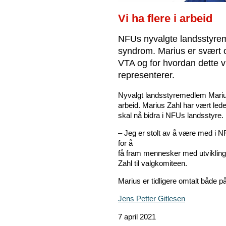
Vi ha flere i arbeid
NFUs nyvalgte landsstyre
syndrom. Marius er svært o
VTA og for hvordan dette v
representerer.
Nyvalgt landsstyremedlem Marius Z
arbeid. Marius Zahl har vært le
skal nå bidra i NFUs landsstyre.
– Jeg er stolt av å være med i NF
for å
få fram mennesker med utvikling
Zahl til valgkomiteen.
Marius er tidligere omtalt både p
Jens Petter Gitlesen
7 april 2021