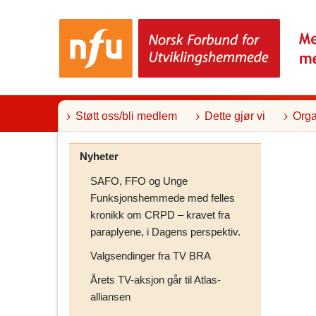
T
i
l
i
n
n
h
o
l
Støtt oss/bli medlem
Dette gjør vi
Orga
d
Nyheter
SAFO, FFO og Unge
Funksjonshemmede med felles
kronikk om CRPD – kravet fra
paraplyene, i Dagens perspektiv.
Valgsendinger fra TV BRA
Årets TV-aksjon går til Atlas-
alliansen