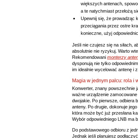
większych antenach, spowodu
a te natychmiast przełożą si
Upewnij się, że prowadząc k
przeciągania przez ostre kra
konieczne, użyj odpowiedni
Jeśli nie czujesz się na siłach
absolutnie nie ryzykuj. Warto wt
Rekomendowani
monterzy anten
dysponują nie tylko odpowiedni
im idealnie wycelować antenę i z
Magia w jednym palcu: rola i
Konwerter, znany powszechnie ja
ważne urządzenie zamocowane na
dwojakie. Po pierwsze, odbiera b
anteny. Po drugie, dokonuje jego
która może być już przesłana 
Wybór odpowiedniego LNB ma be
Do podstawowego odbioru z jedn
Jednak jeśli planujesz podłączyć