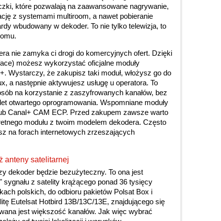
zki, które pozwalają na zaawansowane nagrywanie,
rację z systemami multiroom, a nawet pobieranie
rdy wbudowany w dekoder. To nie tylko telewizja, to
domu.
ra nie zamyka ci drogi do komercyjnych ofert. Dzięki
ace) możesz wykorzystać oficjalne moduły
+. Wystarczy, że zakupisz taki moduł, włożysz go do
, a następnie aktywujesz usługę u operatora. To
sposób na korzystanie z zaszyfrowanych kanałów, bez
alet otwartego oprogramowania. Wspomniane moduły
 lub Canal+ CAM ECP. Przed zakupem zawsze warto
retnego modułu z twoim modelem dekodera. Często
esz na forach internetowych zrzeszających
 anteny satelitarnej
zy dekoder będzie bezużyteczny. To ona jest
 sygnału z satelity krążącego ponad 36 tysięcy
ach polskich, do odbioru pakietów Polsat Box i
itę Eutelsat Hotbird 13B/13C/13E, znajdującego się
awana jest większość kanałów. Jak więc wybrać