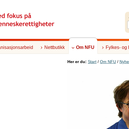
nisasjonsarbeid
Nettbutikk
Om NFU
Fylkes- og 
Her er du:
Start
/
Om NFU
/
Nyhe