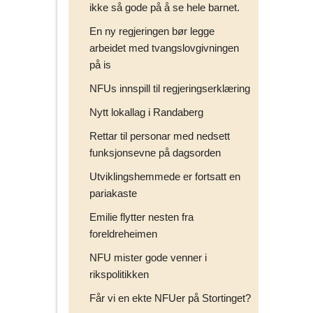
ikke så gode på å se hele barnet.
En ny regjeringen bør legge
arbeidet med tvangslovgivningen
på is
NFUs innspill til regjeringserklæring
Nytt lokallag i Randaberg
Rettar til personar med nedsett
funksjonsevne på dagsorden
Utviklingshemmede er fortsatt en
pariakaste
Emilie flytter nesten fra
foreldreheimen
NFU mister gode venner i
rikspolitikken
Får vi en ekte NFUer på Stortinget?