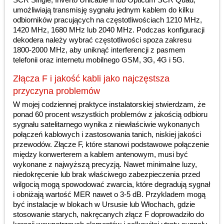
umożliwiają transmisję sygnału jednym kablem do kilku
odbiorników pracujących na częstotliwościach 1210 MHz,
1420 MHz, 1680 MHz lub 2040 MHz. Podczas konfiguracji
dekodera należy wybrać częstotliwości spoza zakresu
1800-2000 MHz, aby uniknąć interferencji z pasmem
telefonii oraz internetu mobilnego GSM, 3G, 4G i 5G.
Złącza F i jakość kabli jako najczęstsza
przyczyna problemów
W mojej codziennej praktyce instalatorskiej stwierdzam, że
ponad 60 procent wszystkich problemów z jakością odbioru
sygnału satelitarnego wynika z niewłaściwie wykonanych
połączeń kablowych i zastosowania tanich, niskiej jakości
przewodów. Złącze F, które stanowi podstawowe połączenie
między konwerterem a kablem antenowym, musi być
wykonane z najwyższą precyzją. Nawet minimalne luzy,
niedokręcenie lub brak właściwego zabezpieczenia przed
wilgocią mogą spowodować zwarcia, które degradują sygnał
i obniżają wartość MER nawet o 3-5 dB. Przykladem mogą
być instalacje w blokach w Ursusie lub Włochach, gdzie
stosowanie starych, nakręcanych złącz F doprowadziło do