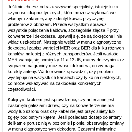
Jeśli nie chcesz od razu wzywać specjalisty, istnieje kilka
czynności diagnostycznych, które możesz wykonać we
własnym zakresie, aby zidentyfikować przyczynę
problemów z obrazem. Przede wszystkim sprawdź
wszystkie połączenia kablowe, szczególnie złącza F przy
konwerterze i dekoderze, upewnij się, że są dokręcone i nie
widać uszkodzeń. Następnie wejdź w menu diagnostyczne
dekodera i zapisz wartości MER oraz BER dla kilku różnych
kanałów, najlepiej z różnych transponderów. Jeśli wartości
MER wahają się pomiędzy 11 a 13 dB, mamy do czynienia z
sygnałem na granicy możliwości dekodera, co wymaga
korekty anteny. Warto również sprawdzić, czy problem
występuje na wszystkich kanałach czy tylko na niektórych,
co może wskazywać na zakłócenia konkretnych
częstotliwości.
Kolejnym krokiem jest sprawdzenie, czy antena nie jest
zasłonięta gałęziami drzew, czy na konwerterze nie ma
wody lub szronu oraz czy kabel nie jest przyciśnięty lub
zgięty pod ostrym kątem. Jeśli posiadasz dostęp do anteny,
delikatnie porusz nią w poziomie i pionie, obserwując zmiany
w menu diagnostycznym dekodera. Czasami minimalne