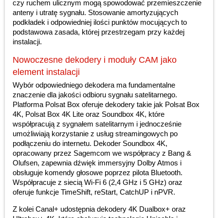
czy ruchem ulicznym mogą spowodować przemieszczenie
anteny i utratę sygnału. Stosowanie amortyzujących
podkładek i odpowiedniej ilości punktów mocujących to
podstawowa zasada, której przestrzegam przy każdej
instalacji.
Nowoczesne dekodery i moduły CAM jako
element instalacji
Wybór odpowiedniego dekodera ma fundamentalne
znaczenie dla jakości odbioru sygnału satelitarnego.
Platforma Polsat Box oferuje dekodery takie jak Polsat Box
4K, Polsat Box 4K Lite oraz Soundbox 4K, które
współpracują z sygnałem satelitarnym i jednocześnie
umożliwiają korzystanie z usług streamingowych po
podłączeniu do internetu. Dekoder Soundbox 4K,
opracowany przez Sagemcom we współpracy z Bang &
Olufsen, zapewnia dźwięk immersyjny Dolby Atmos i
obsługuje komendy głosowe poprzez pilota Bluetooth.
Współpracuje z siecią Wi-Fi 6 (2,4 GHz i 5 GHz) oraz
oferuje funkcje TimeShift, reStart, CatchUP i nPVR.
Z kolei Canal+ udostępnia dekodery 4K Dualbox+ oraz