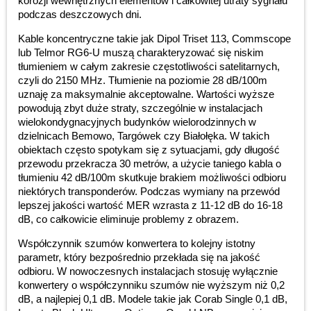
korozji wewnętrznych elementów i całkowitej utraty sygnału
podczas deszczowych dni.
Kable koncentryczne takie jak Dipol Triset 113, Commscope
lub Telmor RG6-U muszą charakteryzować się niskim
tłumieniem w całym zakresie częstotliwości satelitarnych,
czyli do 2150 MHz. Tłumienie na poziomie 28 dB/100m
uznaję za maksymalnie akceptowalne. Wartości wyższe
powodują zbyt duże straty, szczególnie w instalacjach
wielokondygnacyjnych budynków wielorodzinnych w
dzielnicach Bemowo, Targówek czy Białołęka. W takich
obiektach często spotykam się z sytuacjami, gdy długość
przewodu przekracza 30 metrów, a użycie taniego kabla o
tłumieniu 42 dB/100m skutkuje brakiem możliwości odbioru
niektórych transponderów. Podczas wymiany na przewód
lepszej jakości wartość MER wzrasta z 11-12 dB do 16-18
dB, co całkowicie eliminuje problemy z obrazem.
Współczynnik szumów konwertera to kolejny istotny
parametr, który bezpośrednio przekłada się na jakość
odbioru. W nowoczesnych instalacjach stosuję wyłącznie
konwertery o współczynniku szumów nie wyższym niż 0,2
dB, a najlepiej 0,1 dB. Modele takie jak Corab Single 0,1 dB,