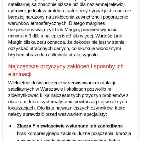
satelitarnej są znacznie niższe niż dla naziemnej telewizji
cyfrowej, jednak w praktyce satelitarny sygnał jest znacznie
bardziej narażony na zakłócenia zewnętrzne i pogorszenie
warunków atmosferycznych. Dlatego margines
bezpieczeństwa, czyli Link Margin, powinien wynosić
minimum 3 dB, a najlepiej 6 dB lub więcej. Wartość Link
Margin bliska zeru oznacza, że dekoder nie jest w stanie
odzyskać utraconych danych, co skutkuje widocznymi
błędami obrazu lub całkowitą utratą sygnału.
Najczęstsze przyczyny zakłóceń i sposoby ich
eliminacji
Wieloletnie doświadczenie w serwisowaniu instalacji
satelitarnych w Warszawie i okolicach pozwoliło mi
zidentyfikować kilka najczęstszych przyczyn problemów z
obrazem, które systematycznie powtarzają się w różnych
lokalizacjach. Oto lista najważniejszych czynników, które
należy sprawdzić przed wezwaniem specjalisty:
Złącza F niewłaściwie wykonane lub zaniedbane
–
brak kompresyjnego zacisku, luźne połączenia, korozja
wewnętrzna, woda dostająca się do wnętrza kabla.