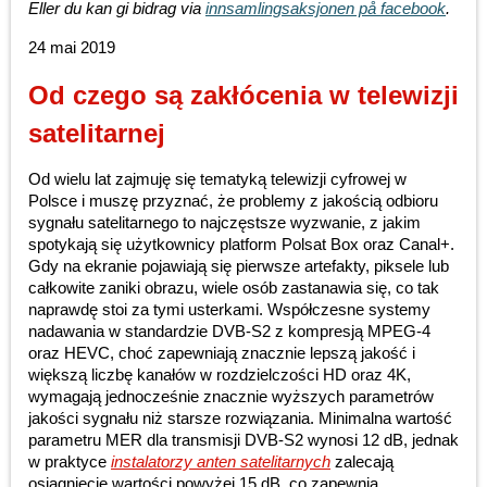
Eller du kan gi bidrag via
innsamlingsaksjonen på facebook
.
24 mai 2019
Od czego są zakłócenia w telewizji
satelitarnej
Od wielu lat zajmuję się tematyką telewizji cyfrowej w
Polsce i muszę przyznać, że problemy z jakością odbioru
sygnału satelitarnego to najczęstsze wyzwanie, z jakim
spotykają się użytkownicy platform Polsat Box oraz Canal+.
Gdy na ekranie pojawiają się pierwsze artefakty, piksele lub
całkowite zaniki obrazu, wiele osób zastanawia się, co tak
naprawdę stoi za tymi usterkami. Współczesne systemy
nadawania w standardzie DVB-S2 z kompresją MPEG-4
oraz HEVC, choć zapewniają znacznie lepszą jakość i
większą liczbę kanałów w rozdzielczości HD oraz 4K,
wymagają jednocześnie znacznie wyższych parametrów
jakości sygnału niż starsze rozwiązania. Minimalna wartość
parametru MER dla transmisji DVB-S2 wynosi 12 dB, jednak
w praktyce
instalatorzy anten satelitarnych
zalecają
osiągnięcie wartości powyżej 15 dB, co zapewnia