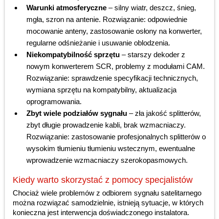
Warunki atmosferyczne
– silny wiatr, deszcz, śnieg,
mgła, szron na antenie. Rozwiązanie: odpowiednie
mocowanie anteny, zastosowanie osłony na konwerter,
regularne odśnieżanie i usuwanie oblodzenia.
Niekompatybilność sprzętu
– starszy dekoder z
nowym konwerterem SCR, problemy z modułami CAM.
Rozwiązanie: sprawdzenie specyfikacji technicznych,
wymiana sprzętu na kompatybilny, aktualizacja
oprogramowania.
Zbyt wiele podziałów sygnału
– zła jakość splitterów,
zbyt długie prowadzenie kabli, brak wzmacniaczy.
Rozwiązanie: zastosowanie profesjonalnych splitterów o
wysokim tłumieniu tłumieniu wstecznym, ewentualne
wprowadzenie wzmacniaczy szerokopasmowych.
Kiedy warto skorzystać z pomocy specjalistów
Chociaż wiele problemów z odbiorem sygnału satelitarnego
można rozwiązać samodzielnie, istnieją sytuacje, w których
konieczna jest interwencja doświadczonego instalatora.