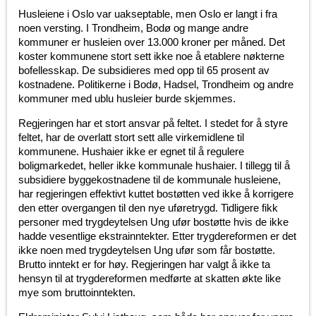
Husleiene i Oslo var uakseptable, men Oslo er langt i fra
noen versting. I Trondheim, Bodø og mange andre
kommuner er husleien over 13.000 kroner per måned. Det
koster kommunene stort sett ikke noe å etablere nøkterne
bofellesskap. De subsidieres med opp til 65 prosent av
kostnadene. Politikerne i Bodø, Hadsel, Trondheim og andre
kommuner med ublu husleier burde skjemmes.
Regjeringen har et stort ansvar på feltet. I stedet for å styre
feltet, har de overlatt stort sett alle virkemidlene til
kommunene. Hushaier ikke er egnet til å regulere
boligmarkedet, heller ikke kommunale hushaier. I tillegg til å
subsidiere byggekostnadene til de kommunale husleiene,
har regjeringen effektivt kuttet bostøtten ved ikke å korrigere
den etter overgangen til den nye uføretrygd. Tidligere fikk
personer med trygdeytelsen Ung ufør bostøtte hvis de ikke
hadde vesentlige ekstrainntekter. Etter trygdereformen er det
ikke noen med trygdeytelsen Ung ufør som får bostøtte.
Brutto inntekt er for høy. Regjeringen har valgt å ikke ta
hensyn til at trygdereformen medførte at skatten økte like
mye som bruttoinntekten.