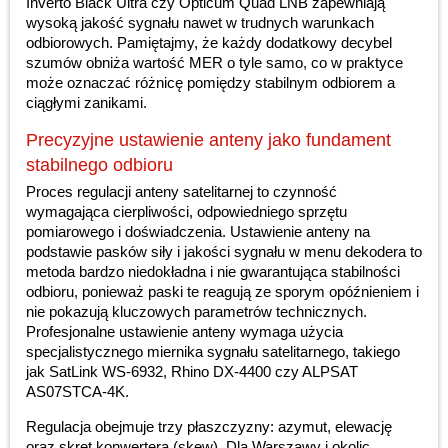
Inverto Black Ultra czy Opticum Quad LNB zapewniają
wysoką jakość sygnału nawet w trudnych warunkach
odbiorowych. Pamiętajmy, że każdy dodatkowy decybel
szumów obniża wartość MER o tyle samo, co w praktyce
może oznaczać różnicę pomiędzy stabilnym odbiorem a
ciągłymi zanikami.
Precyzyjne ustawienie anteny jako fundament
stabilnego odbioru
Proces regulacji anteny satelitarnej to czynność
wymagająca cierpliwości, odpowiedniego sprzętu
pomiarowego i doświadczenia. Ustawienie anteny na
podstawie pasków siły i jakości sygnału w menu dekodera to
metoda bardzo niedokładna i nie gwarantująca stabilności
odbioru, ponieważ paski te reagują ze sporym opóźnieniem i
nie pokazują kluczowych parametrów technicznych.
Profesjonalne ustawienie anteny wymaga użycia
specjalistycznego miernika sygnału satelitarnego, takiego
jak SatLink WS-6932, Rhino DX-4400 czy ALPSAT
AS07STCA-4K.
Regulacja obejmuje trzy płaszczyzny: azymut, elewację
oraz skręt konwertera (skew). Dla Warszawy i okolic,