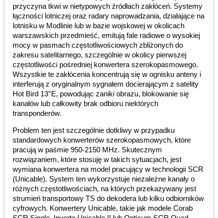
przyczyna tkwi w nietypowych źródłach zakłóceń. Systemy
łączności lotniczej oraz radary naprowadzania, działające na
lotnisku w Modlinie lub w bazie wojskowej w okolicach
warszawskich przedmieść, emitują fale radiowe o wysokiej
mocy w pasmach częstotliwościowych zbliżonych do
zakresu satelitarnego, szczególnie w okolicy pierwszej
częstotliwości pośredniej konwertera szerokopasmowego.
Wszystkie te zakłócenia koncentrują się w ognisku anteny i
interferują z oryginalnym sygnałem docierającym z satelity
Hot Bird 13°E, powodując zaniki obrazu, blokowanie się
kanałów lub całkowity brak odbioru niektórych
transponderów.
Problem ten jest szczególnie dotkliwy w przypadku
standardowych konwerterów szerokopasmowych, które
pracują w paśmie 950-2150 MHz. Skutecznym
rozwiązaniem, które stosuję w takich sytuacjach, jest
wymiana konwertera na model pracujący w technologii SCR
(Unicable). System ten wykorzystuje niezależne kanały o
różnych częstotliwościach, na których przekazywany jest
strumień transportowy TS do dekodera lub kilku odbiorników
cyfrowych. Konwertery Unicable, takie jak modele Corab
SCR Single, Inverto Unicable II lub Opticum SCR Quad,