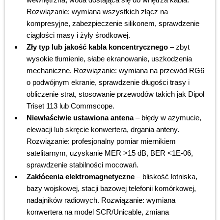
Rozwiązanie: wymiana wszystkich złącz na
kompresyjne, zabezpieczenie silikonem, sprawdzenie
ciągłości masy i żyły środkowej.
Zły typ lub jakość kabla koncentrycznego
– zbyt
wysokie tłumienie, słabe ekranowanie, uszkodzenia
mechaniczne. Rozwiązanie: wymiana na przewód RG6
o podwójnym ekranie, sprawdzenie długości trasy i
obliczenie strat, stosowanie przewodów takich jak Dipol
Triset 113 lub Commscope.
Niewłaściwie ustawiona antena
– błędy w azymucie,
elewacji lub skręcie konwertera, drgania anteny.
Rozwiązanie: profesjonalny pomiar miernikiem
satelitarnym, uzyskanie MER >15 dB, BER <1E-06,
sprawdzenie stabilności mocowań.
Zakłócenia elektromagnetyczne
– bliskość lotniska,
bazy wojskowej, stacji bazowej telefonii komórkowej,
nadajników radiowych. Rozwiązanie: wymiana
konwertera na model SCR/Unicable, zmiana