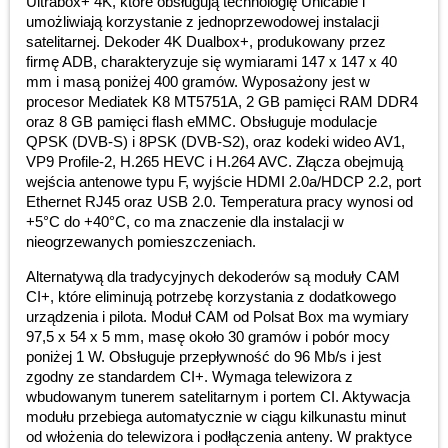
Ultrabox+ 4K, które obsługują technologię Unicable i
umożliwiają korzystanie z jednoprzewodowej instalacji
satelitarnej. Dekoder 4K Dualbox+, produkowany przez
firmę ADB, charakteryzuje się wymiarami 147 x 147 x 40
mm i masą poniżej 400 gramów. Wyposażony jest w
procesor Mediatek K8 MT5751A, 2 GB pamięci RAM DDR4
oraz 8 GB pamięci flash eMMC. Obsługuje modulacje
QPSK (DVB-S) i 8PSK (DVB-S2), oraz kodeki wideo AV1,
VP9 Profile-2, H.265 HEVC i H.264 AVC. Złącza obejmują
wejścia antenowe typu F, wyjście HDMI 2.0a/HDCP 2.2, port
Ethernet RJ45 oraz USB 2.0. Temperatura pracy wynosi od
+5°C do +40°C, co ma znaczenie dla instalacji w
nieogrzewanych pomieszczeniach.
Alternatywą dla tradycyjnych dekoderów są moduły CAM
CI+, które eliminują potrzebę korzystania z dodatkowego
urządzenia i pilota. Moduł CAM od Polsat Box ma wymiary
97,5 x 54 x 5 mm, masę około 30 gramów i pobór mocy
poniżej 1 W. Obsługuje przepływność do 96 Mb/s i jest
zgodny ze standardem CI+. Wymaga telewizora z
wbudowanym tunerem satelitarnym i portem CI. Aktywacja
modułu przebiega automatycznie w ciągu kilkunastu minut
od włożenia do telewizora i podłączenia anteny. W praktyce