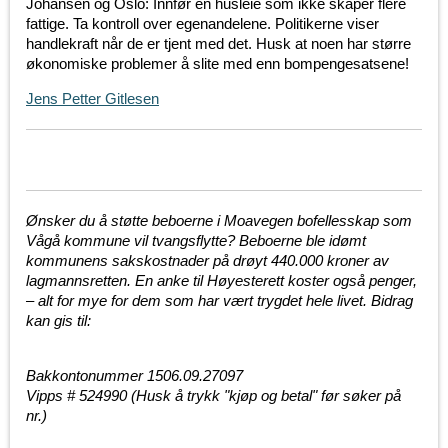
Johansen og Oslo: Innfør en husleie som ikke skaper flere
fattige. Ta kontroll over egenandelene. Politikerne viser
handlekraft når de er tjent med det. Husk at noen har større
økonomiske problemer å slite med enn bompengesatsene!
Jens Petter Gitlesen
Ønsker du å støtte beb
oerne i Moavegen bofellesskap som
Vågå kommune vil tvangsflytte? Beboerne ble idømt
kommunens sakskostnader på drøyt 440.000 kroner av
lagmannsretten. En anke til Høyesterett koster også penger,
– alt for mye for dem som har vært trygdet hele livet. Bidrag
kan gis til:
Bakkontonummer 1506.09.27097
Vipps # 524990
(Husk å trykk "kjøp og betal" før søker på
nr.)