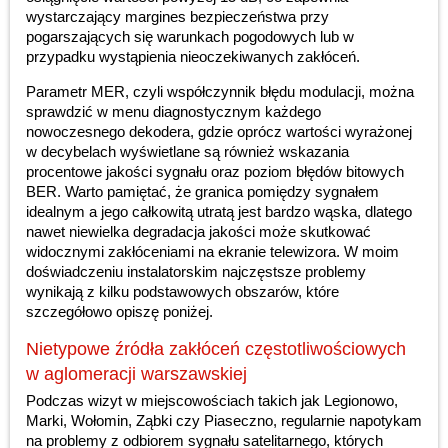
wystarczający margines bezpieczeństwa przy
pogarszających się warunkach pogodowych lub w
przypadku wystąpienia nieoczekiwanych zakłóceń.
Parametr MER, czyli współczynnik błędu modulacji, można
sprawdzić w menu diagnostycznym każdego
nowoczesnego dekodera, gdzie oprócz wartości wyrażonej
w decybelach wyświetlane są również wskazania
procentowe jakości sygnału oraz poziom błędów bitowych
BER. Warto pamiętać, że granica pomiędzy sygnałem
idealnym a jego całkowitą utratą jest bardzo wąska, dlatego
nawet niewielka degradacja jakości może skutkować
widocznymi zakłóceniami na ekranie telewizora. W moim
doświadczeniu instalatorskim najczęstsze problemy
wynikają z kilku podstawowych obszarów, które
szczegółowo opiszę poniżej.
Nietypowe źródła zakłóceń częstotliwościowych
w aglomeracji warszawskiej
Podczas wizyt w miejscowościach takich jak Legionowo,
Marki, Wołomin, Ząbki czy Piaseczno, regularnie napotykam
na problemy z odbiorem sygnału satelitarnego, których