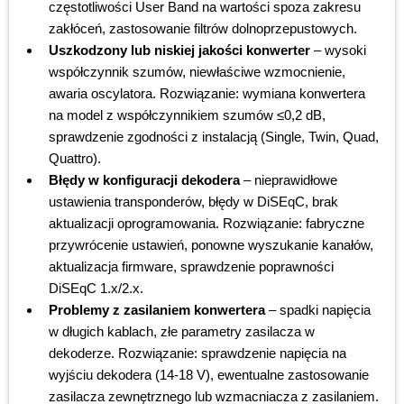
częstotliwości User Band na wartości spoza zakresu
zakłóceń, zastosowanie filtrów dolnoprzepustowych.
Uszkodzony lub niskiej jakości konwerter
– wysoki
współczynnik szumów, niewłaściwe wzmocnienie,
awaria oscylatora. Rozwiązanie: wymiana konwertera
na model z współczynnikiem szumów ≤0,2 dB,
sprawdzenie zgodności z instalacją (Single, Twin, Quad,
Quattro).
Błędy w konfiguracji dekodera
– nieprawidłowe
ustawienia transponderów, błędy w DiSEqC, brak
aktualizacji oprogramowania. Rozwiązanie: fabryczne
przywrócenie ustawień, ponowne wyszukanie kanałów,
aktualizacja firmware, sprawdzenie poprawności
DiSEqC 1.x/2.x.
Problemy z zasilaniem konwertera
– spadki napięcia
w długich kablach, złe parametry zasilacza w
dekoderze. Rozwiązanie: sprawdzenie napięcia na
wyjściu dekodera (14-18 V), ewentualne zastosowanie
zasilacza zewnętrznego lub wzmacniacza z zasilaniem.