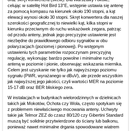
celując w satelitę Hot Bird 13°E, wstępnie ustawia się antenę
za pomocą kompasu na kierunek około 190 stopni, a kąt
elewacji wynosi około 30 stopni. Skręt konwertera dla naszej
szerokości geograficznej to niewielki kąt, kilka stopni w
kierunku przeciwnym do ruchu wskazówek zegara, patrząc
od przodu anteny, jednak jego precyzyjne ustawienie jest
niezbędne do prawidłowego odbioru sygnałów w obu
polaryzacjach (poziomej i pionowej). Po wstępnym
ustawieniu tych parametrów rozpoczynam precyzyjną
regulację, wykonując bardzo powolne i minimalne ruchy
anteną w poziomie i pionie, obserwując wskazania miernika.
Celem jest uzyskanie nie tylko jak najwyższego poziomu
sygnału (PWR, wyrażanego w dBuV), ale przede wszystkim
jak najwyższej jego jakości, czyli wartości MER na poziomie
15-17 dB oraz BER bliskiego zera.
W instalacjach w budynkach wielorodzinnych w dzielnicach
takich jak Mokotów, Ochota czy Wola, często spotykam się
z problemem niewłaściwego mocowania anteny. Uchwyty
takie jak Telmor ZEZ do czasz 80/120 czy Gibertini Standard
muszą być solidnie przytwierdzone do ściany lub balkonu,
ponieważ nawet minimalne drgania spowodowane wiatrem