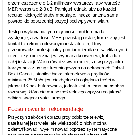
przemieszczenie o 1-2 milimetry wystarczy, aby wartość
MER wzrosła o 2-3 dB. Pamiętaj jednak, aby po każdej
regulacji dokręcić śruby mocujące, inaczej antena sama
powróci do poprzedniej pozycji pod wpływem wiatru.
Jeśli po wykonaniu tych czynności problem nadal
występuje, a wartości MER pozostają niskie, konieczny jest
kontakt z rekomendowanym instalatorem, który
przeprowadzi profesjonalny pomiar miernikiem satelitarnym i
oceni, czy konieczna jest wymiana konwertera, kabla lub
całej instalacji. Warto również wspomnieć, że w przypadku
korzystania z usług streamingowych na dekoderach Polsat
Box i Canal+, stabilne łącze internetowe o prędkości
minimum 25 Mb/s jest niezbędne do oglądania treści w
jakości 4K bez buforowania, jednak jest to temat na osobną
rozmowę, która nie ma bezpośredniego wpływu na jakość
odbioru sygnału satelitarnego.
Podsumowanie i rekomendacje
Przyczyn zakłóceń obrazu przy odbiorze telewizji
satelitarnej jest wiele, ale większość z nich można
zidentyfikować i wyeliminować poprzez systematyczne