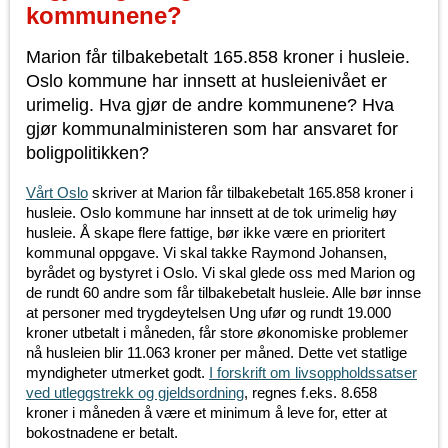
kommunene?
Marion får tilbakebetalt 165.858 kroner i husleie.
Oslo kommune har innsett at husleienivået er
urimelig. Hva gjør de andre kommunene? Hva
gjør kommunalministeren som har ansvaret for
boligpolitikken?
Vårt Oslo
skriver at Marion får tilbakebetalt 165.858 kroner i
husleie. Oslo kommune har innsett at de tok urimelig høy
husleie. Å skape flere fattige, bør ikke være en prioritert
kommunal oppgave. Vi skal takke Raymond Johansen,
byrådet og bystyret i Oslo. Vi skal glede oss med Marion og
de rundt 60 andre som får tilbakebetalt husleie. Alle bør innse
at personer med trygdeytelsen Ung ufør og rundt 19.000
kroner utbetalt i måneden, får store økonomiske problemer
nå husleien blir 11.063 kroner per måned. Dette vet statlige
myndigheter utmerket godt.
I forskrift om livsoppholdssatser
ved utleggstrekk og gjeldsordning
, regnes f.eks. 8.658
kroner i måneden å være et minimum å leve for, etter at
bokostnadene er betalt.