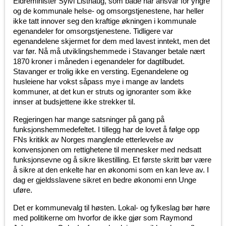
Eldreminister Sylvi Listhaug, som både har ansvar for yngre
og de kommunale helse- og omsorgstjenestene, har heller
ikke tatt innover seg den kraftige økningen i kommunale
egenandeler for omsorgstjenestene. Tidligere var
egenandelene skjermet for dem med lavest inntekt, men det
var før. Nå må utviklingshemmede i Stavanger betale nært
1870 kroner i måneden i egenandeler for dagtilbudet.
Stavanger er trolig ikke en versting. Egenandelene og
husleiene har vokst såpass mye i mange av landets
kommuner, at det kun er struts og ignoranter som ikke
innser at budsjettene ikke strekker til.
Regjeringen har mange satsninger på gang på
funksjonshemmedefeltet. I tillegg har de lovet å følge opp
FNs kritikk av Norges manglende etterlevelse av
konvensjonen om rettighetene til mennesker med nedsatt
funksjonsevne og å sikre likestilling. Et første skritt bør være
å sikre at den enkelte har en økonomi som en kan leve av. I
dag er gjeldsslavene sikret en bedre økonomi enn Unge
uføre.
Det er kommunevalg til høsten. Lokal- og fylkeslag bør høre
med politikerne om hvorfor de ikke gjør som Raymond