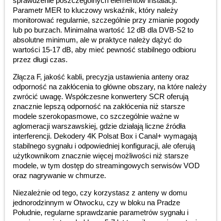
sprawdzenie poszczególnych elementów instalacji.
Parametr MER to kluczowy wskaźnik, który należy
monitorować regularnie, szczególnie przy zmianie pogody
lub po burzach. Minimalna wartość 12 dB dla DVB-S2 to
absolutne minimum, ale w praktyce należy dążyć do
wartości 15-17 dB, aby mieć pewność stabilnego odbioru
przez długi czas.
Złącza F, jakość kabli, precyzja ustawienia anteny oraz
odporność na zakłócenia to główne obszary, na które należy
zwrócić uwagę. Współczesne konwertery SCR oferują
znacznie lepszą odporność na zakłócenia niż starsze
modele szerokopasmowe, co szczególnie ważne w
aglomeracji warszawskiej, gdzie działają liczne źródła
interferencji. Dekodery 4K Polsat Box i Canal+ wymagają
stabilnego sygnału i odpowiedniej konfiguracji, ale oferują
użytkownikom znacznie więcej możliwości niż starsze
modele, w tym dostęp do streamingowych serwisów VOD
oraz nagrywanie w chmurze.
Niezależnie od tego, czy korzystasz z anteny w domu
jednorodzinnym w Otwocku, czy w bloku na Pradze
Południe, regularne sprawdzanie parametrów sygnału i