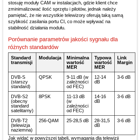
stosuję moduły CAM w instalacjach, gdzie klient chce
zminimalizować ilość sprzętu i pilotów, jednak należy
pamiętać, że nie wszystkie telewizory oferują taką samą
szybkość zasilania portu CI, co może wpływać na
stabilność działania modułu.
Porównanie parametrów jakości sygnału dla
różnych standardów
Standard
Modulacja
Minimalna
Typowa
Link
transmisji
wartość
wartość
Margin
MER
MER
DVB-S
QPSK
9-11 dB (w
12-14
3-6 dB
(starszy
zależności
dB
standard)
od FEC)
DVB-S2
8PSK
11-13 dB
14-16
3-6 dB
(obecny
(w
dB
standard
zależności
satelitarny)
od FEC)
DVB-T2
256-QAM
25-28,5 dB
28-31,5
3-6 dB
(telewizja
dB
naziemna)
Jak widać w powyższej tabeli, wymagania dla telewizji