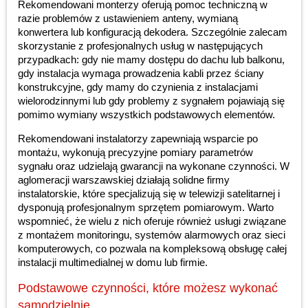
Rekomendowani monterzy oferują pomoc techniczną w
razie problemów z ustawieniem anteny, wymianą
konwertera lub konfiguracją dekodera. Szczególnie zalecam
skorzystanie z profesjonalnych usług w następujących
przypadkach: gdy nie mamy dostępu do dachu lub balkonu,
gdy instalacja wymaga prowadzenia kabli przez ściany
konstrukcyjne, gdy mamy do czynienia z instalacjami
wielorodzinnymi lub gdy problemy z sygnałem pojawiają się
pomimo wymiany wszystkich podstawowych elementów.
Rekomendowani instalatorzy zapewniają wsparcie po
montażu, wykonują precyzyjne pomiary parametrów
sygnału oraz udzielają gwarancji na wykonane czynności. W
aglomeracji warszawskiej działają solidne firmy
instalatorskie, które specjalizują się w telewizji satelitarnej i
dysponują profesjonalnym sprzętem pomiarowym. Warto
wspomnieć, że wielu z nich oferuje również usługi związane
z montażem monitoringu, systemów alarmowych oraz sieci
komputerowych, co pozwala na kompleksową obsługę całej
instalacji multimedialnej w domu lub firmie.
Podstawowe czynności, które możesz wykonać
samodzielnie