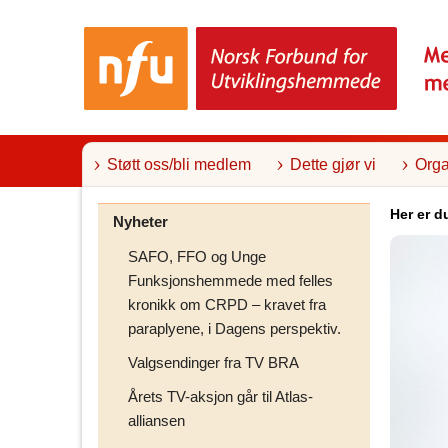
T
i
l
i
n
n
h
o
l
Støtt oss/bli medlem
Dette gjør vi
Orga
d
Her er d
Nyheter
SAFO, FFO og Unge
Funksjonshemmede med felles
kronikk om CRPD – kravet fra
paraplyene, i Dagens perspektiv.
Valgsendinger fra TV BRA
Årets TV-aksjon går til Atlas-
alliansen