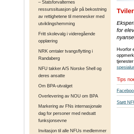
– Statsforvalternes
ressurssituasjon går på bekostning
Tvile
av rettighetene til mennesker med
Ekspert
utviklingshemming
for ele
Fritt skolevalg i videregående
nyanser
opplæring
Hvorfor e
NRK omtaler tvangsflytting i
oppmerks
Randaberg
tjenester
spesialu
NFU takker A/S Norske Shell og
deres ansatte
Tips no
Om BPA-utvalget
T
Faceboo
Overlevering av NOU om BPA
i
Støtt N
p
Markering av FNs internasjonale
s
dag for personer med nedsatt
d
funksjonsevne
i
n
Invitasjon til alle NFUs medlemmer