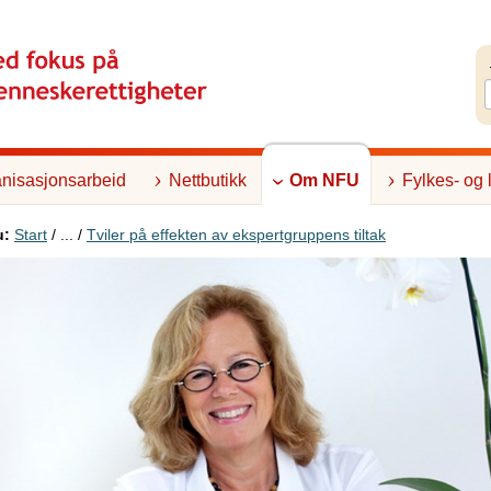
nisasjonsarbeid
Nettbutikk
Om NFU
Fylkes- og 
u:
Start
/ ... /
Tviler på effekten av ekspertgruppens tiltak