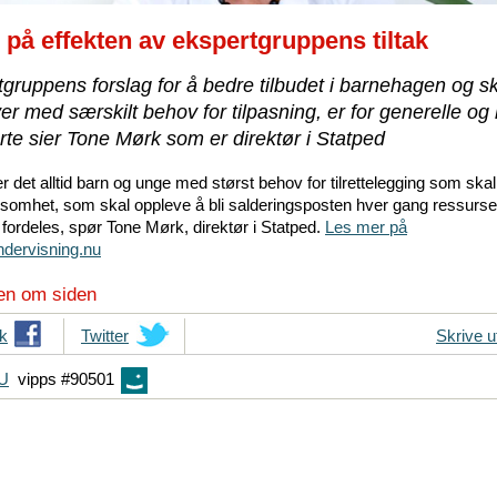
r på effekten av ekspertgruppens tiltak
gruppens forslag for å bedre tilbudet i barnehagen og s
ver med særskilt behov for tilpasning, er for generelle og l
te sier Tone Mørk som er direktør i Statped
r det alltid barn og unge med størst behov for tilrettelegging som skal
omhet, som skal oppleve å bli salderingsposten hver gang ressurser
 fordeles, spør Tone Mørk, direktør i Statped.
Les mer på
ndervisning.nu
en om siden
k
T
Twitter
Skrive u
i
FU
vipps #90501
p
s
d
i
n