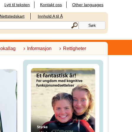
Lytt til teksten
Kontakt oss
Other languages
Nettstedskart
Innhold A til Å
lokallag
Informasjon
Rettigheter