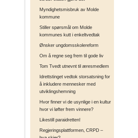
Myndighetsmisbruk av Molde
kommune
Stiller spørsmål om Molde
kommunes kutt i enkeltvedtak
Ønsker ungdomsskolereform
Om å regne seg frem til gode liv
Tom Tvedt utnevnt til æresmedlem
Idrettstinget vedtok storsatsning for
å inkludere mennesker med
utviklingshemning
Hvor finner vi de usynlige i en kultur
hvor vi løfter frem vinnere?
Likestill paraidretten!
Regjeringsplattformen, CRPD –
hva skjer?