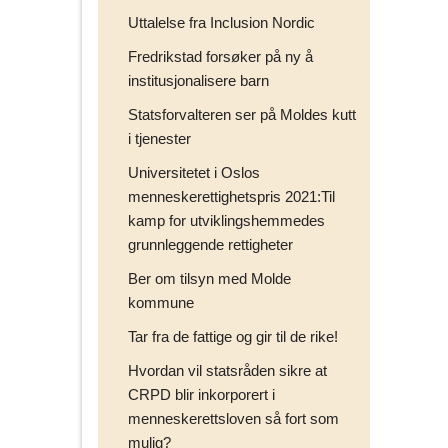
e
Uttalelse fra Inclusion Nordic
v
e
Fredrikstad forsøker på ny å
n
institusjonalisere barn
n
Statsforvalteren ser på Moldes kutt
e
i tjenester
r
p
Universitetet i Oslos
å
menneskerettighetspris 2021:Til
kamp for utviklingshemmedes
grunnleggende rettigheter
Ber om tilsyn med Molde
kommune
Tar fra de fattige og gir til de rike!
Hvordan vil statsråden sikre at
CRPD blir inkorporert i
menneskerettsloven så fort som
mulig?