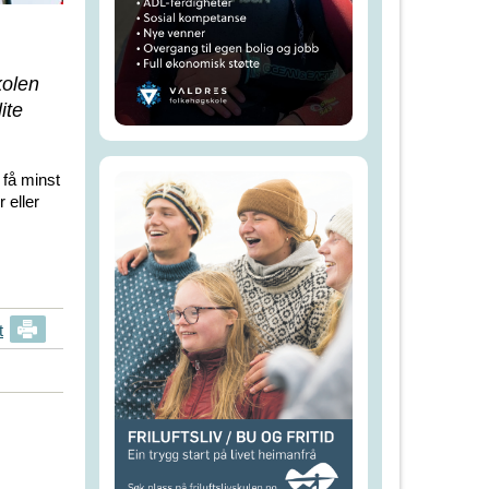
kolen
ite
 få minst
 eller
t