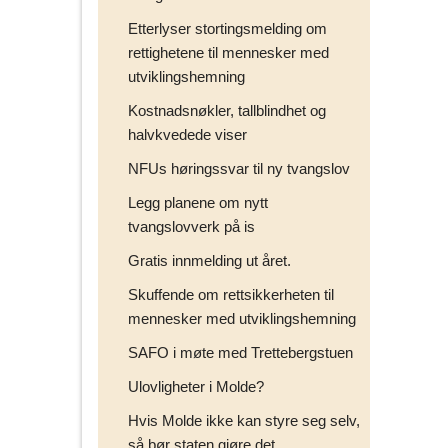
Etterlyser stortingsmelding om
rettighetene til mennesker med
utviklingshemning
Kostnadsnøkler, tallblindhet og
halvkvedede viser
NFUs høringssvar til ny tvangslov
Legg planene om nytt
tvangslovverk på is
Gratis innmelding ut året.
Skuffende om rettsikkerheten til
mennesker med utviklingshemning
SAFO i møte med Trettebergstuen
Ulovligheter i Molde?
Hvis Molde ikke kan styre seg selv,
så bør staten gjøre det