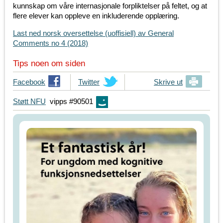
kunnskap om våre internasjonale forpliktelser på feltet, og at
flere elever kan oppleve en inkluderende opplæring.
Last ned norsk oversettelse (uoffisiell) av General
Comments no 4 (2018)
Tips noen om siden
T
Facebook
T
Twitter
Skrive ut
i
i
Støtt NFU
vipps #90501
p
p
s
s
d
d
i
i
n
n
e
e
v
v
e
e
n
n
n
n
e
e