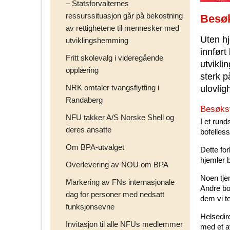
– Statsforvalternes
ressurssituasjon går på bekostning
Besø
av rettighetene til mennesker med
Uten h
utviklingshemming
innført
Fritt skolevalg i videregående
utvikl
opplæring
sterk 
NRK omtaler tvangsflytting i
ulovlig
Randaberg
Besøks
NFU takker A/S Norske Shell og
I et rund
deres ansatte
bofelless
Om BPA-utvalget
Dette fo
hjemler 
Overlevering av NOU om BPA
Noen tjen
Markering av FNs internasjonale
Andre bor
dag for personer med nedsatt
dem vi te
funksjonsevne
Helsedire
Invitasjon til alle NFUs medlemmer
med et av