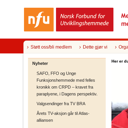
T
i
l
i
n
n
h
o
l
Støtt oss/bli medlem
Dette gjør vi
Orga
d
Her er d
Nyheter
SAFO, FFO og Unge
Funksjonshemmede med felles
kronikk om CRPD – kravet fra
paraplyene, i Dagens perspektiv.
Valgsendinger fra TV BRA
Årets TV-aksjon går til Atlas-
alliansen