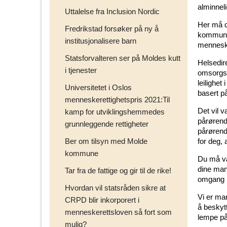
alminnel
Uttalelse fra Inclusion Nordic
Her må d
Fredrikstad forsøker på ny å
kommunal
institusjonalisere barn
menneske
Statsforvalteren ser på Moldes kutt
Helsedire
i tjenester
omsorgsb
leilighe
Universitetet i Oslos
basert p
menneskerettighetspris 2021:Til
Det vil v
kamp for utviklingshemmedes
pårørend
grunnleggende rettigheter
pårørende
Ber om tilsyn med Molde
for deg,
kommune
Du må væ
dine man
Tar fra de fattige og gir til de rike!
omgang i 
Hvordan vil statsråden sikre at
Vi er ma
CRPD blir inkorporert i
å beskyt
menneskerettsloven så fort som
lempe på 
mulig?