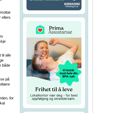
 mottar
ellers
rs
skje
til alle
nge
de både
 se på
iliære
rden, for
kal