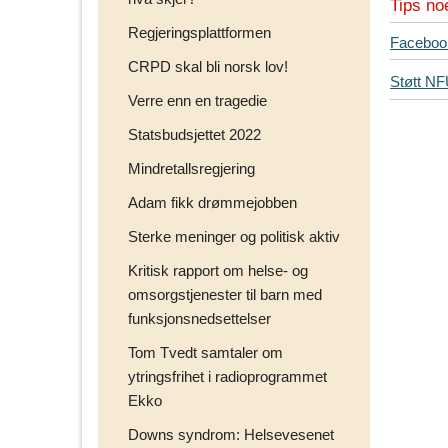
Tips no
Regjeringsplattformen
T
Faceboo
i
CRPD skal bli norsk lov!
Støtt N
p
Verre enn en tragedie
s
d
Statsbudsjettet 2022
i
Mindretallsregjering
n
e
Adam fikk drømmejobben
v
Sterke meninger og politisk aktiv
e
n
Kritisk rapport om helse- og
n
omsorgstjenester til barn med
e
funksjonsnedsettelser
r
p
Tom Tvedt samtaler om
å
ytringsfrihet i radioprogrammet
Ekko
Downs syndrom: Helsevesenet