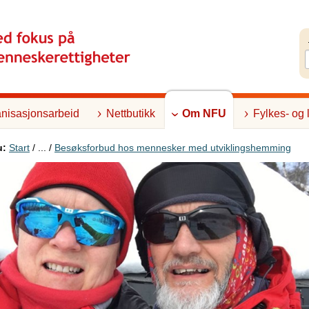
nisasjonsarbeid
Nettbutikk
Om NFU
Fylkes- og 
u:
Start
/ ... /
Besøksforbud hos mennesker med utviklingshemming