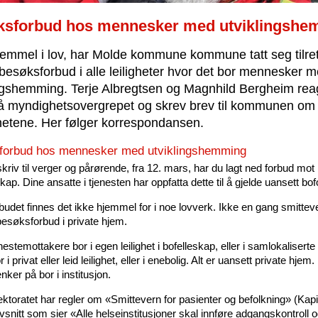
ksforbud hos mennesker med utviklingshe
jemmel i lov, har Molde kommune kommune tatt seg tilre
 besøksforbud i alle leiligheter hvor det bor mennesker 
ingshemming. Terje Albregtsen og Magnhild Bergheim rea
på myndighetsovergrepet og skrev brev til kommunen om
hetene. Her følger korrespondansen.
forbud hos mennesker med utviklingshemming
skriv til verger og pårørende, fra 12. mars, har du lagt ned forbud mot
kap. Dine ansatte i tjenesten har oppfatta dette til å gjelde uansett bo
rbudet finnes det ikke hjemmel for i noe lovverk. Ikke en gang smitte
besøksforbud i private hjem.
estemottakere bor i egen leilighet i bofelleskap, eller i samlokaliserte 
 i privat eller leid leilighet, eller i enebolig. Alt er uansett private hjem
nker på bor i institusjon.
ktoratet har regler om «Smittevern for pasienter og befolkning» (Kapit
snitt som sier «Alle helseinstitusjoner skal innføre adgangskontroll 