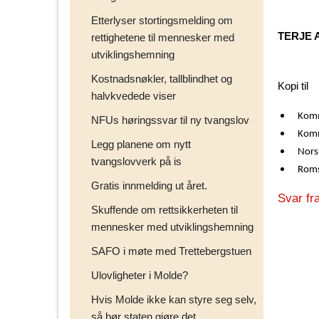
Etterlyser stortingsmelding om
TERJE 
rettighetene til mennesker med
utviklingshemning
Kostnadsnøkler, tallblindhet og
Kopi til
halvkvedede viser
Komm
NFUs høringssvar til ny tvangslov
Komm
Legg planene om nytt
Nors
tvangslovverk på is
Roms
Gratis innmelding ut året.
Svar f
Skuffende om rettsikkerheten til
mennesker med utviklingshemning
SAFO i møte med Trettebergstuen
Ulovligheter i Molde?
Hvis Molde ikke kan styre seg selv,
så bør staten gjøre det