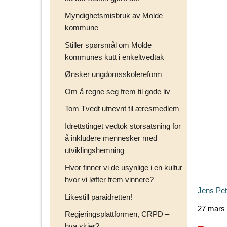
Myndighetsmisbruk av Molde
kommune
Stiller spørsmål om Molde
kommunes kutt i enkeltvedtak
Ønsker ungdomsskolereform
Om å regne seg frem til gode liv
Tom Tvedt utnevnt til æresmedlem
Idrettstinget vedtok storsatsning for
å inkludere mennesker med
utviklingshemning
Hvor finner vi de usynlige i en kultur
hvor vi løfter frem vinnere?
Jens Pet
Likestill paraidretten!
27 mars
Regjeringsplattformen, CRPD –
hva skjer?