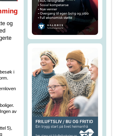
mming
tte og
med
gerte
 besøk i
form.
vernloven
boliger.
. Ingen av
tel 5),
og