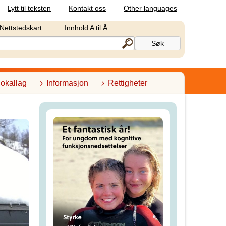
Lytt til teksten
Kontakt oss
Other languages
Nettstedskart
Innhold A til Å
lokallag
Informasjon
Rettigheter