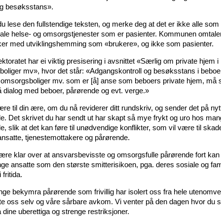
ig besøksstans».
u lese den fullstendige teksten, og merke deg at det er ikke alle som
e helse- og omsorgstjenester som er pasienter. Kommunen omtaler 
r med utviklingshemming som «brukere», og ikke som pasienter.
ktoratet har ei viktig presisering i avsnittet «Særlig om private hjem i
oliger mv», hvor det står: «Adgangskontroll og besøksstans i beboe
t i omsorgsboliger mv. som er [å] anse som beboers private hjem, må 
å dialog med beboer, pårørende og evt. verge.»
ære til din ære, om du nå reviderer ditt rundskriv, og sender det på nytt 
e. Det skrivet du har sendt ut har skapt så mye frykt og uro hos ma
, slik at det kan føre til unødvendige konflikter, som vil være til ska
 ansatte, tjenestemottakere og pårørende.
re klar over at ansvarsbevisste og omsorgsfulle pårørende fort kan
ge ansatte som den største smitterisikoen, pga. deres sosiale og fam
fritida.
nge bekymra pårørende som frivillig har isolert oss fra hele utenomve
te oss selv og våre sårbare avkom. Vi venter på den dagen hvor du s
dine uberettiga og strenge restriksjoner.