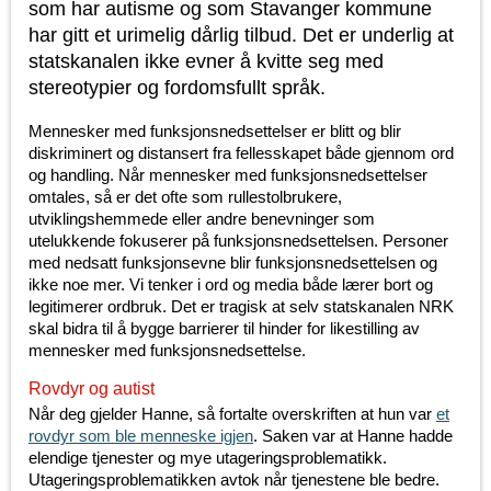
som har autisme og som Stavanger kommune
har gitt et urimelig dårlig tilbud. Det er underlig at
statskanalen ikke evner å kvitte seg med
stereotypier og fordomsfullt språk.
Mennesker med funksjonsnedsettelser er blitt og blir
diskriminert og distansert fra fellesskapet både gjennom ord
og handling. Når mennesker med funksjonsnedsettelser
omtales, så er det ofte som rullestolbrukere,
utviklingshemmede eller andre benevninger som
utelukkende fokuserer på funksjonsnedsettelsen. Personer
med nedsatt funksjonsevne blir funksjonsnedsettelsen og
ikke noe mer. Vi tenker i ord og media både lærer bort og
legitimerer ordbruk. Det er tragisk at selv statskanalen NRK
skal bidra til å bygge barrierer til hinder for likestilling av
mennesker med funksjonsnedsettelse.
Rovdyr og autist
Når deg gjelder Hanne, så fortalte overskriften at hun var
et
rovdyr som ble menneske igjen
. Saken var at Hanne hadde
elendige tjenester og mye utageringsproblematikk.
Utageringsproblematikken avtok når tjenestene ble bedre.