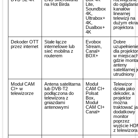
na Hot Birda
Lite,
do oglądani
Soundbox
kanałów
4K,
linearnej
Ultrabox+
telewizji na
4K,
dużym ekra
Dualbox+
projektora
4K
Dekoder OTT
Stałe łącze
Evobox
Dobre
przez internet
internetowe lub
Stream,
uzupełnieni
sieć mobilna z
Canal+
dla projekto
routerem
BOX+
w miejscach
gdzie mont
anteny
satelitarnej j
utrudniony
Moduł CAM
Antena satelitarna
Moduł
Telewizor
CI+ w
lub DVB-T2
CAM CI+
działa jako
telewizorze
podłączona do
Polsat
dekoder, a
telewizora z
Box,
projektor
gniazdami
Moduł
można
antenowymi
CAM CI+
traktować j
Canal+
dodatkowy
monitor
poprzez
wyjście HD
z telewizora