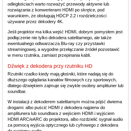
odległościach warto rozważyć przewody aktywne lub
rozwiązania z konwerterami HDMI po skrętce, pod
warunkiem, że obsługują HDCP 2.2 i rozdzielczości
używane przez dekodery 4K.
Jeśli projektor ma kilka wejść HDMI, dobrym pomysłem jest
podłączenie nie tylko dekodera satelitarnego, ale także
ewentualnego odtwarzacza Blu-ray czy przystawki
streamingowej, a wygodne przełączanie źródeł pozostawić
w menu rzutnika, zamiast przepinania kabli.
Dźwięk z dekodera przy rzutniku HD
Rzutniki rzadko kiedy mają głośniki, które nadają się do
dłuższego oglądania kanałów filmowych czy sportowych,
dlatego dźwiękiem zajmuje się zwykle osobny amplituner lub
soundbar.
W instalacji z dekoderem satelitarnym można pójść dwiema
drogami: albo puścić HDMI z dekodera najpierw do
amplitunera lub soundbara z wejściem HDMI i wyjściem
HDMI ARC/eARC do projektora, albo rozdzielić sygnał audio
za pomocą wyjścia optycznego lub cyfrowego z dekodera
do systemu audio.