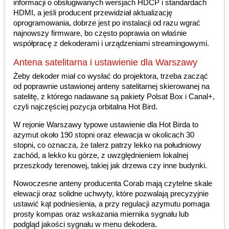
informacji o obsługiwanych wersjach HDCP i standardach
HDMI, a jeśli producent przewidział aktualizację
oprogramowania, dobrze jest po instalacji od razu wgrać
najnowszy firmware, bo często poprawia on właśnie
współpracę z dekoderami i urządzeniami streamingowymi.
Antena satelitarna i ustawienie dla Warszawy
Żeby dekoder miał co wysłać do projektora, trzeba zacząć
od poprawnie ustawionej anteny satelitarnej skierowanej na
satelitę, z którego nadawane są pakiety Polsat Box i Canal+,
czyli najczęściej pozycja orbitalna Hot Bird.
W rejonie Warszawy typowe ustawienie dla Hot Birda to
azymut około 190 stopni oraz elewacja w okolicach 30
stopni, co oznacza, że talerz patrzy lekko na południowy
zachód, a lekko ku górze, z uwzględnieniem lokalnej
przeszkody terenowej, takiej jak drzewa czy inne budynki.
Nowoczesne anteny producenta Corab mają czytelne skale
elewacji oraz solidne uchwyty, które pozwalają precyzyjnie
ustawić kąt podniesienia, a przy regulacji azymutu pomaga
prosty kompas oraz wskazania miernika sygnału lub
podgląd jakości sygnału w menu dekodera.