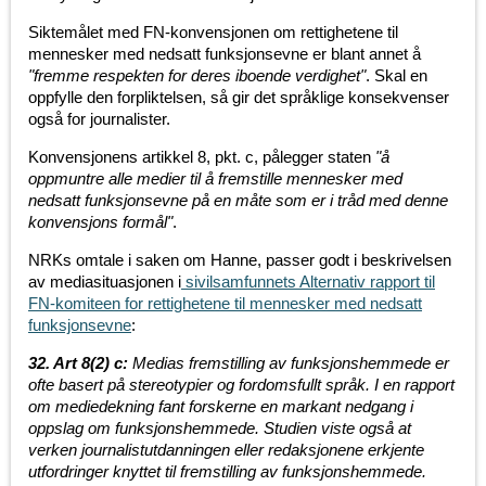
Siktemålet med FN-konvensjonen om rettighetene til
mennesker med nedsatt funksjonsevne er blant annet å
"fremme respekten for deres iboende verdighet"
. Skal en
oppfylle den forpliktelsen, så gir det språklige konsekvenser
også for journalister.
Konvensjonens artikkel 8, pkt. c, pålegger staten
"å
oppmuntre alle medier til å fremstille mennesker med
nedsatt funksjonsevne på en måte som er i tråd med denne
konvensjons formål"
.
NRKs omtale i saken om Hanne, passer godt i beskrivelsen
av mediasituasjonen i
sivilsamfunnets Alternativ rapport til
FN-komiteen for rettighetene til mennesker med nedsatt
funksjonsevne
:
32. Art 8(2) c:
Medias fremstilling av funksjonshemmede er
ofte basert på stereotypier og fordomsfullt språk. I en rapport
om mediedekning fant forskerne en markant nedgang i
oppslag om funksjonshemmede. Studien viste også at
verken journalistutdanningen eller redaksjonene erkjente
utfordringer knyttet til fremstilling av funksjonshemmede.