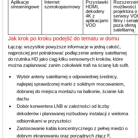
Aplikacje
Internet
Przystawki
Rozszerzen
streamingowe
szerokopasmowy
HDMI,
możliwości
dekodery
projektora o
4K z
serwisy VO
aplikacjami
filmy i serial
VOD
poza ofertą
satelitarną
Jak krok po kroku podejść do tematu w domu
Łącząc wszystkie powyższe informacje w jedną całość,
najprościej jest potraktować podłączenie anteny satelitarnej
do rzutnika HD jako ciąg kilku sensownych kroków, które
można zaplanować zanim cokolwiek trafi na ścianę lub sufit.
Wybór anteny satelitarnej o odpowiedniej średnicy,
najlepiej sprawdzonej marki z solidnym mocowaniem,
dobranej do miejsca montażu na balkonie, ścianie lub
dachu
Dobór konwertera LNB w zależności od liczby
dekoderów i planowanej rozbudowy instalacji z wieloma
odbiornikami w przyszłości
Zastosowanie kabla koncentrycznego z pełnej miedzi o
dobrym ekranowaniu oraz porządnych złącz F,