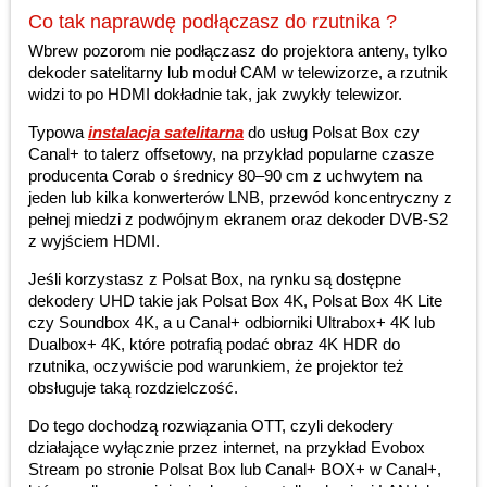
Co tak naprawdę podłączasz do rzutnika ?
Wbrew pozorom nie podłączasz do projektora anteny, tylko
dekoder satelitarny lub moduł CAM w telewizorze, a rzutnik
widzi to po HDMI dokładnie tak, jak zwykły telewizor.
Typowa
instalacja satelitarna
do usług Polsat Box czy
Canal+ to talerz offsetowy, na przykład popularne czasze
producenta Corab o średnicy 80–90 cm z uchwytem na
jeden lub kilka konwerterów LNB, przewód koncentryczny z
pełnej miedzi z podwójnym ekranem oraz dekoder DVB-S2
z wyjściem HDMI.
Jeśli korzystasz z Polsat Box, na rynku są dostępne
dekodery UHD takie jak Polsat Box 4K, Polsat Box 4K Lite
czy Soundbox 4K, a u Canal+ odbiorniki Ultrabox+ 4K lub
Dualbox+ 4K, które potrafią podać obraz 4K HDR do
rzutnika, oczywiście pod warunkiem, że projektor też
obsługuje taką rozdzielczość.
Do tego dochodzą rozwiązania OTT, czyli dekodery
działające wyłącznie przez internet, na przykład Evobox
Stream po stronie Polsat Box lub Canal+ BOX+ w Canal+,