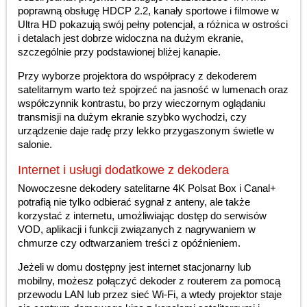
poprawną obsługę HDCP 2.2, kanały sportowe i filmowe w
Ultra HD pokazują swój pełny potencjał, a różnica w ostrości
i detalach jest dobrze widoczna na dużym ekranie,
szczególnie przy podstawionej bliżej kanapie.
Przy wyborze projektora do współpracy z dekoderem
satelitarnym warto też spojrzeć na jasność w lumenach oraz
współczynnik kontrastu, bo przy wieczornym oglądaniu
transmisji na dużym ekranie szybko wychodzi, czy
urządzenie daje radę przy lekko przygaszonym świetle w
salonie.
Internet i usługi dodatkowe z dekodera
Nowoczesne dekodery satelitarne 4K Polsat Box i Canal+
potrafią nie tylko odbierać sygnał z anteny, ale także
korzystać z internetu, umożliwiając dostęp do serwisów
VOD, aplikacji i funkcji związanych z nagrywaniem w
chmurze czy odtwarzaniem treści z opóźnieniem.
Jeżeli w domu dostępny jest internet stacjonarny lub
mobilny, możesz połączyć dekoder z routerem za pomocą
przewodu LAN lub przez sieć Wi-Fi, a wtedy projektor staje