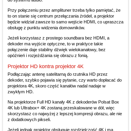
Przy połączeniu przez amplituner trzeba tylko pamiętać, że
to on stanie się centrum przełączania źródeł, a projektor
będzie widział zawsze to samo wejście HDMI, co upraszcza
obsługę z punktu widzenia domowników.
Jeżeli korzystasz z prostego soundbara bez HDMI, a
dekoder ma wyjście optyczne, to w praktyce takie
połączenie daje stabilny dźwięk wielokanałowy, bez
opóźnień i rozjeżdżania się obrazu z fonią.
Projektor HD kontra projektor 4K
Podłączając antenę satelitarną do rzutnika HD przez
dekoder, szybko pojawia się pytanie, czy warto dopłacać do
projektora 4K, skoro część kanałów nadal nadaje w
zwykłym HD.
Na projektorze Full HD kanały 4K z dekoderów Polsat Box
4K lub Ultrabox+ 4K zostaną przeskalowane w dół, więc
skorzystasz co najwyżej z lepszej kompresji obrazu, ale nie
z dodatkowych pikseli.
Jeżeli jednak projektor obsługuje rozdzielczość 4K i ma