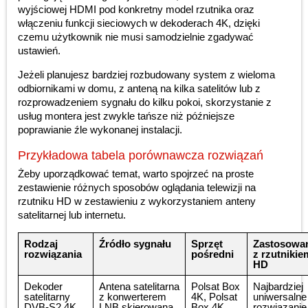
wyjściowej HDMI pod konkretny model rzutnika oraz
włączeniu funkcji sieciowych w dekoderach 4K, dzięki
czemu użytkownik nie musi samodzielnie zgadywać
ustawień.
Jeżeli planujesz bardziej rozbudowany system z wieloma
odbiornikami w domu, z anteną na kilka satelitów lub z
rozprowadzeniem sygnału do kilku pokoi, skorzystanie z
usług montera jest zwykle tańsze niż późniejsze
poprawianie źle wykonanej instalacji.
Przykładowa tabela porównawcza rozwiązań
Żeby uporządkować temat, warto spojrzeć na proste
zestawienie różnych sposobów oglądania telewizji na
rzutniku HD w zestawieniu z wykorzystaniem anteny
satelitarnej lub internetu.
Rodzaj
Źródło sygnału
Sprzęt
Zastosowa
rozwiązania
pośredni
z rzutnikie
HD
Dekoder
Antena satelitarna
Polsat Box
Najbardziej
satelitarny
z konwerterem
4K, Polsat
uniwersalne
DVB-S2 4K
LNB skierowana
Box 4K
rozwiązanie