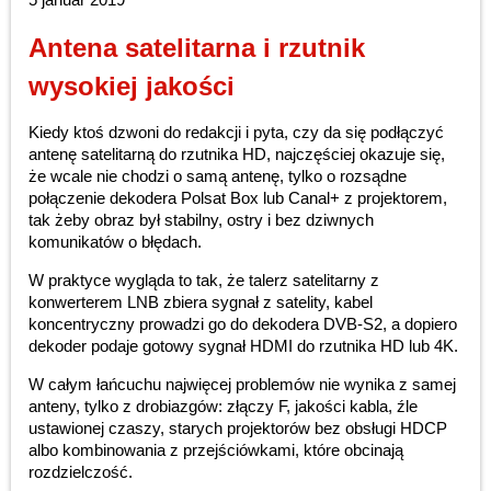
Antena satelitarna i rzutnik
wysokiej jakości
Kiedy ktoś dzwoni do redakcji i pyta, czy da się podłączyć
antenę satelitarną do rzutnika HD, najczęściej okazuje się,
że wcale nie chodzi o samą antenę, tylko o rozsądne
połączenie dekodera Polsat Box lub Canal+ z projektorem,
tak żeby obraz był stabilny, ostry i bez dziwnych
komunikatów o błędach.
W praktyce wygląda to tak, że talerz satelitarny z
konwerterem LNB zbiera sygnał z satelity, kabel
koncentryczny prowadzi go do dekodera DVB-S2, a dopiero
dekoder podaje gotowy sygnał HDMI do rzutnika HD lub 4K.
W całym łańcuchu najwięcej problemów nie wynika z samej
anteny, tylko z drobiazgów: złączy F, jakości kabla, źle
ustawionej czaszy, starych projektorów bez obsługi HDCP
albo kombinowania z przejściówkami, które obcinają
rozdzielczość.