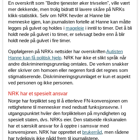
En overskrift som "Bedre tjenester øker trivselen", ville vært
mer dekkende, men trolig bidratt til lavere skåre på NRKs
klikk-statistikk. Selv om NRK hevder at Hanne ble
menneske igjen, kan journalisten fortelle at Hanne kan måtte
legges på gulvet og holdes i
mageleie
i inntil to timer. Det å bli
holdt nede på gulvet i to timer, er selvsagt bedre enn å blir
holdt nede på gulvet i fire timer.
Oppfølgeren på NRKs nettsider har overskriften
Autisten
Hanne kan få politisk hjelp
. NRK har ikke et slikt språk når
andre diskrimineringsgrunnlag omtales. De verken snakker
eller skriver om homoen eller negeren fordi det regnes som
stigmatiserende. Diskrimineringsgrunnlaget er kun et aspekt
ved personen og ikke personen.
NRK har et spesielt ansvar
Norge har forpliktet seg til å etterleve FN-konvensjonen om
rettighetene til mennesker med nedsatt funksjonsevne. I
utgangspunktet hviler den forpliktelsen på myndigheten og
spesielt staten, dvs. NRKs eier. Den statseide rikskanalen
har et særskilt ansvar for å opptre i samsvar med
konvensjonen. NRK har opprettet et
brukerråd
, men rådene
har tydeligvis ikke nådd frem til journalistene.