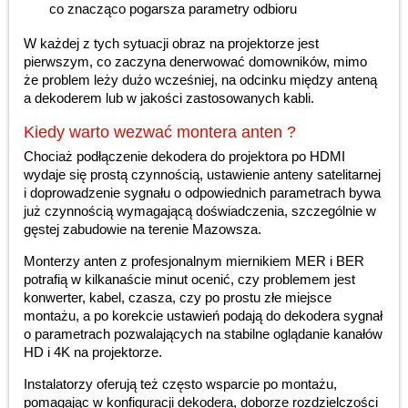
co znacząco pogarsza parametry odbioru
W każdej z tych sytuacji obraz na projektorze jest
pierwszym, co zaczyna denerwować domowników, mimo
że problem leży dużo wcześniej, na odcinku między anteną
a dekoderem lub w jakości zastosowanych kabli.
Kiedy warto wezwać montera anten ?
Chociaż podłączenie dekodera do projektora po HDMI
wydaje się prostą czynnością, ustawienie anteny satelitarnej
i doprowadzenie sygnału o odpowiednich parametrach bywa
już czynnością wymagającą doświadczenia, szczególnie w
gęstej zabudowie na terenie Mazowsza.
Monterzy anten z profesjonalnym miernikiem MER i BER
potrafią w kilkanaście minut ocenić, czy problemem jest
konwerter, kabel, czasza, czy po prostu złe miejsce
montażu, a po korekcie ustawień podają do dekodera sygnał
o parametrach pozwalających na stabilne oglądanie kanałów
HD i 4K na projektorze.
Instalatorzy oferują też często wsparcie po montażu,
pomagając w konfiguracji dekodera, doborze rozdzielczości