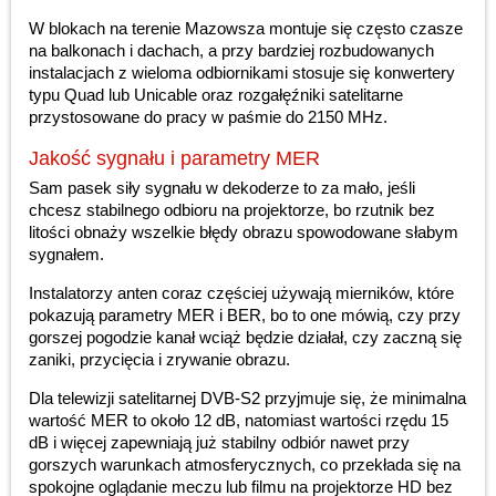
W blokach na terenie Mazowsza montuje się często czasze
na balkonach i dachach, a przy bardziej rozbudowanych
instalacjach z wieloma odbiornikami stosuje się konwertery
typu Quad lub Unicable oraz rozgałęźniki satelitarne
przystosowane do pracy w paśmie do 2150 MHz.
Jakość sygnału i parametry MER
Sam pasek siły sygnału w dekoderze to za mało, jeśli
chcesz stabilnego odbioru na projektorze, bo rzutnik bez
litości obnaży wszelkie błędy obrazu spowodowane słabym
sygnałem.
Instalatorzy anten coraz częściej używają mierników, które
pokazują parametry MER i BER, bo to one mówią, czy przy
gorszej pogodzie kanał wciąż będzie działał, czy zaczną się
zaniki, przycięcia i zrywanie obrazu.
Dla telewizji satelitarnej DVB-S2 przyjmuje się, że minimalna
wartość MER to około 12 dB, natomiast wartości rzędu 15
dB i więcej zapewniają już stabilny odbiór nawet przy
gorszych warunkach atmosferycznych, co przekłada się na
spokojne oglądanie meczu lub filmu na projektorze HD bez