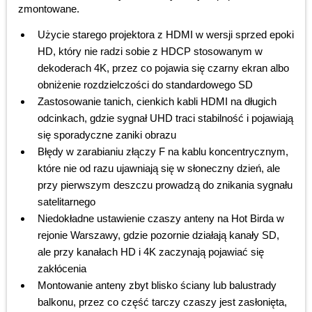
zmontowane.
Użycie starego projektora z HDMI w wersji sprzed epoki
HD, który nie radzi sobie z HDCP stosowanym w
dekoderach 4K, przez co pojawia się czarny ekran albo
obniżenie rozdzielczości do standardowego SD
Zastosowanie tanich, cienkich kabli HDMI na długich
odcinkach, gdzie sygnał UHD traci stabilność i pojawiają
się sporadyczne zaniki obrazu
Błędy w zarabianiu złączy F na kablu koncentrycznym,
które nie od razu ujawniają się w słoneczny dzień, ale
przy pierwszym deszczu prowadzą do znikania sygnału
satelitarnego
Niedokładne ustawienie czaszy anteny na Hot Birda w
rejonie Warszawy, gdzie pozornie działają kanały SD,
ale przy kanałach HD i 4K zaczynają pojawiać się
zakłócenia
Montowanie anteny zbyt blisko ściany lub balustrady
balkonu, przez co część tarczy czaszy jest zasłonięta,