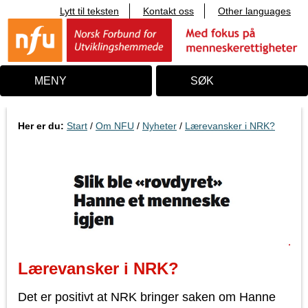
Lytt til teksten
Kontakt oss
Other languages
T
i
l
i
n
n
MENY
SØK
h
o
l
d
Her er du:
Start
/
Om NFU
/
Nyheter
/
Lærevansker i NRK?
Lærevansker i NRK?
Det er positivt at NRK bringer saken om Hanne