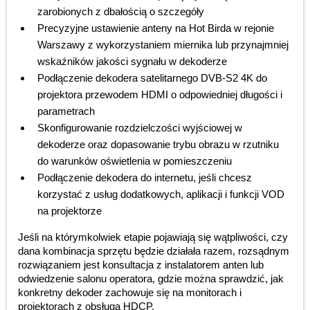
zarobionych z dbałością o szczegóły
Precyzyjne ustawienie anteny na Hot Birda w rejonie
Warszawy z wykorzystaniem miernika lub przynajmniej
wskaźników jakości sygnału w dekoderze
Podłączenie dekodera satelitarnego DVB-S2 4K do
projektora przewodem HDMI o odpowiedniej długości i
parametrach
Skonfigurowanie rozdzielczości wyjściowej w
dekoderze oraz dopasowanie trybu obrazu w rzutniku
do warunków oświetlenia w pomieszczeniu
Podłączenie dekodera do internetu, jeśli chcesz
korzystać z usług dodatkowych, aplikacji i funkcji VOD
na projektorze
Jeśli na którymkolwiek etapie pojawiają się wątpliwości, czy
dana kombinacja sprzętu będzie działała razem, rozsądnym
rozwiązaniem jest konsultacja z instalatorem anten lub
odwiedzenie salonu operatora, gdzie można sprawdzić, jak
konkretny dekoder zachowuje się na monitorach i
projektorach z obsługą HDCP.