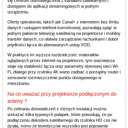
się centrum domowego kina z kanałami satelitarnymi i
dostępem do aplikacji streamingowych w jednym
urządzeniu.
Oferty operatorów, takich jak Canal+ z internetem bez limitu
danych i usługami telefonii komórkowej, pozwalają spiąć w
jednym pakiecie telewizję satelitarną na projektorze i mobilny
transfer danych, co ułatwia zarządzanie rachunkami i dobór
prędkości łącza do planowanych usług VOD.
W praktyce im wyższa rozdzielczość materiałów
oglądanych przez internet na projektorze, tym ważniejsza
staje się stabilność łącza oraz parametry domowej sieci Wi-
Fi, dlatego przy rzutniku 4K warto zadbać o porządny router i
sensowne rozmieszczenie punktu dostępowego w
mieszkaniu.
Na co uważać przy projektorze podłączonym do
anteny ?
Po zebraniu doświadczeń z różnych instalacji można
wskazać kilka typowych pułapek, które powodują, że po
podłączeniu dekodera satelitarnego do rzutnika HD coś nie
działa, mimo że teoretycznie wszystko jest poprawnie