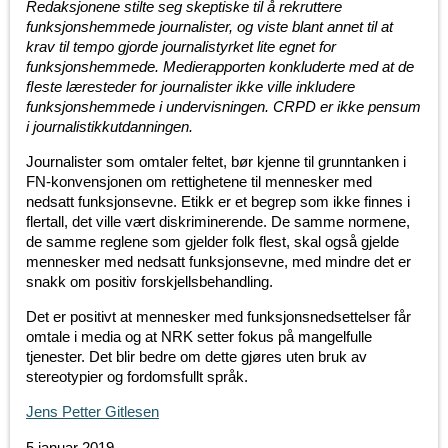
Redaksjonene stilte seg skeptiske til å rekruttere
funksjonshemmede journalister, og viste blant annet til at
krav til tempo gjorde journalistyrket lite egnet for
funksjonshemmede. Medierapporten konkluderte med at de
ﬂeste læresteder for journalister ikke ville inkludere
funksjonshemmede i undervisningen. CRPD er ikke pensum
i journalistikkutdanningen.
Journalister som omtaler feltet, bør kjenne til grunntanken i
FN-konvensjonen om rettighetene til mennesker med
nedsatt funksjonsevne. Etikk er et begrep som ikke finnes i
flertall, det ville vært diskriminerende. De samme normene,
de samme reglene som gjelder folk flest, skal også gjelde
mennesker med nedsatt funksjonsevne, med mindre det er
snakk om positiv forskjellsbehandling.
Det er positivt at mennesker med funksjonsnedsettelser får
omtale i media og at NRK setter fokus på mangelfulle
tjenester. Det blir bedre om dette gjøres uten bruk av
stereotypier og fordomsfullt språk.
Jens Petter Gitlesen
5 januar 2019