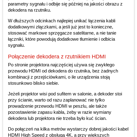
parametry sygnału i odbije się później na jakości obrazu z
dekodera na rzutniku.
W dłuższych odcinkach najlepiej unikać łączenia kabli
dodatkowymi złączkami, a jeśli już jest to konieczne,
stosować markowe sprzęgacze satelitarne, a nie tanie
łączniki, które powodują dodatkowe tłumienie i odbicia
sygnału.
Połączenie dekodera z rzutnikiem HDMI
Po stronie projektora najczęściej używa się zwykłego
przewodu HDMI od dekodera do rzutnika, bez żadnych
kombinacji z przejściówkami, o ile urządzenia stoją
stosunkowo blisko siebie.
Jeżeli projektor wisi pod sufitem w salonie, a dekoder stoi
przy ścianie, warto od razu zaplanować nie tylko
prowadzenie przewodu HDMI w peszlu, ale także
pozostawienie zapasu kabla, żeby w razie wymiany
dekodera lub projektora nie trzeba było kuć ścian.
Do połączeń na kilka metrów wystarczy dobrej jakości kabel
HDMI High Speed z obsługą 4K, a przy większych