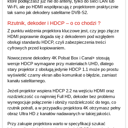
które podłączasz już nie do anteny, tylko do sieci LAN lub
Wi-Fi, ale po HDMI współpracują z projektorem praktycznie
tak samo jak dekodery satelitarne DVB-S2.
Rzutnik, dekoder i HDCP – o co chodzi ?
Z punktu widzenia projektora kluczowe jest, czy jego złącze
HDMI poprawnie dogada się z dekoderem pod względem
obsługi standardu HDCP, czyli zabezpieczenia treści
cyfrowych przed kopiowaniem.
Nowoczesne dekodery 4K Polsat Box i Canal+ stosują
wersje HDCP wymagane przy materiałach UHD, dlatego
stary projektor z obsługą jedynie HDCP 1.1 może po prostu
wyświetlić czarny ekran albo komunikat o błędzie, zamiast
kanału satelitarnego.
Jeżeli projektor wspiera HDCP 2.2 na wejściu HDMI oraz
rozdzielczość co najmniej Full HD, dekoder bez problemu
wynegocjuje połączenie i obniży rozdzielczość do tego, co
rzutnik potrafi, a w przypadku projektora 4K otrzymasz pełny
obraz Ultra HD z kanałów nadawanych w takiej jakości.
Przy zakupie projektora warto w specyfikacji szukać