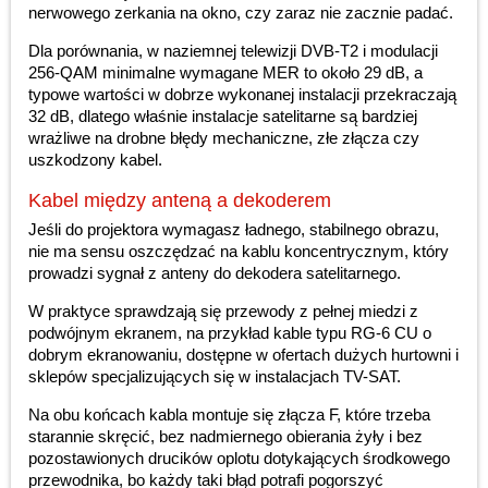
nerwowego zerkania na okno, czy zaraz nie zacznie padać.
Dla porównania, w naziemnej telewizji DVB-T2 i modulacji
256-QAM minimalne wymagane MER to około 29 dB, a
typowe wartości w dobrze wykonanej instalacji przekraczają
32 dB, dlatego właśnie instalacje satelitarne są bardziej
wrażliwe na drobne błędy mechaniczne, złe złącza czy
uszkodzony kabel.
Kabel między anteną a dekoderem
Jeśli do projektora wymagasz ładnego, stabilnego obrazu,
nie ma sensu oszczędzać na kablu koncentrycznym, który
prowadzi sygnał z anteny do dekodera satelitarnego.
W praktyce sprawdzają się przewody z pełnej miedzi z
podwójnym ekranem, na przykład kable typu RG-6 CU o
dobrym ekranowaniu, dostępne w ofertach dużych hurtowni i
sklepów specjalizujących się w instalacjach TV-SAT.
Na obu końcach kabla montuje się złącza F, które trzeba
starannie skręcić, bez nadmiernego obierania żyły i bez
pozostawionych drucików oplotu dotykających środkowego
przewodnika, bo każdy taki błąd potrafi pogorszyć