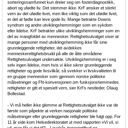
sorteringssamfunnet kun dreier seg om fosterdiagnostikk,
abort og ufødte liv. Det stemmer ikke. KrF ønsker et sterkt
vern av det ufødte livet, men like viktig som det ufødte livet,
er det at fødte kan leve gode liv. Mange betrakte Downs
syndrom og andre utviklingshemminger som en sykdom
eller lidelse. KrF betrakter ulike utviklingshemminger som en
del av mangfoldet av mennesker. Rettighetsutvalget viser at
mange personer med utviklingshemming ikke får sine
grunnleggende rettigheter, det avdekkes
menneskerettighetsbrudd på alle de åtte områdene
Rettighetsutvalget undersøkte. Utviklingshemming er i seg
selv ingen lidelse, men hvis vi ikke sikrer grunnleggende
rettigheter og gode livsvilkår, så svekker vi livskvaliteten til
en gruppe mennesker som gjennom norske politiske
målsetninger og FN-konvensjonen om funksjonshemmedes
rettigheter er gitt et spesielt vern, sier KrFs nestleder, Olaug
Bollestad.
- Vi må heller ikke glemme at Rettighetsutvalget ikke var de
første som påpekte at verken nasjonale politiske
målsetninger eller grunnleggende rettigheter ble fulgt opp. For
11 år side kom Helsedirektoratet ut med rapporten «Vi vil, vi
vil, men får vi det til? – Levekår, tjenestetilbud og