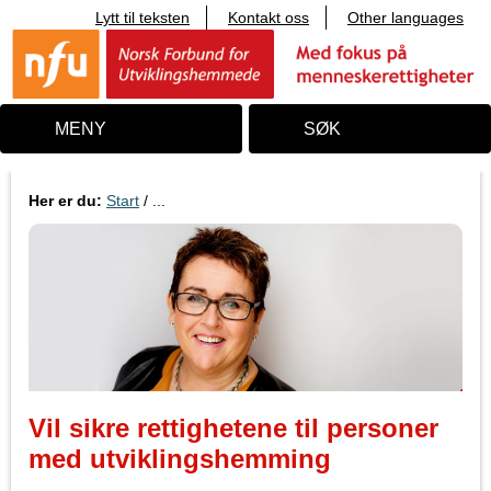
Lytt til teksten
Kontakt oss
Other languages
T
i
l
i
n
n
MENY
SØK
h
o
l
d
Her er du:
Start
/ ...
Vil sikre rettighetene til personer
med utviklingshemming