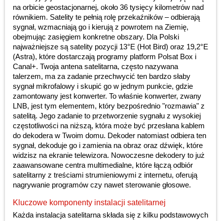
na orbicie geostacjonarnej, około 36 tysięcy kilometrów nad
równikiem. Satelity te pełnią rolę przekaźników – odbierają
sygnał, wzmacniają go i kierują z powrotem na Ziemię,
obejmując zasięgiem konkretne obszary. Dla Polski
najważniejsze są satelity pozycji 13°E (Hot Bird) oraz 19,2°E
(Astra), które dostarczają programy platform Polsat Box i
Canal+. Twoja antena satelitarna, często nazywana
talerzem, ma za zadanie przechwycić ten bardzo słaby
sygnał mikrofalowy i skupić go w jednym punkcie, gdzie
zamontowany jest konwerter. To właśnie konwerter, zwany
LNB, jest tym elementem, który bezpośrednio "rozmawia" z
satelitą. Jego zadanie to przetworzenie sygnału z wysokiej
częstotliwości na niższą, która może być przesłana kablem
do dekodera w Twoim domu. Dekoder natomiast odbiera ten
sygnał, dekoduje go i zamienia na obraz oraz dźwięk, które
widzisz na ekranie telewizora. Nowoczesne dekodery to już
zaawansowane centra multimedialne, które łączą odbiór
satelitarny z treściami strumieniowymi z internetu, oferują
nagrywanie programów czy nawet sterowanie głosowe.
Kluczowe komponenty instalacji satelitarnej
Każda instalacja satelitarna składa się z kilku podstawowych