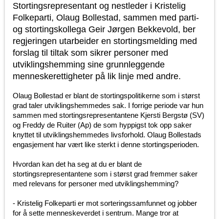
Stortingsrepresentant og nestleder i Kristelig
Folkeparti, Olaug Bollestad, sammen med parti-
og stortingskollega Geir Jørgen Bekkevold, ber
regjeringen utarbeider en stortingsmelding med
forslag til tiltak som sikrer personer med
utviklingshemming sine grunnleggende
menneskerettigheter på lik linje med andre.
Olaug Bollestad er blant de stortingspolitikerne som i størst
grad taler utviklingshemmedes sak. I forrige periode var hun
sammen med stortingsrepresentantene Kjersti Bergstø (SV)
og Freddy de Ruiter (Ap) de som hyppigst tok opp saker
knyttet til utviklingshemmedes livsforhold. Olaug Bollestads
engasjement har vært like sterkt i denne stortingsperioden.
Hvordan kan det ha seg at du er blant de
stortingsrepresentantene som i størst grad fremmer saker
med relevans for personer med utviklingshemming?
- Kristelig Folkeparti er mot sorteringssamfunnet og jobber
for å sette menneskeverdet i sentrum. Mange tror at