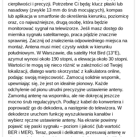
cierpliwości i precyzji. Potrzebne Ci będą: klucz płaski lub
nasadowy (zwykle 13 mm do śrub mocujących), kompas
lub aplikacja w smartfonie do określenia kierunku, poziomicę
oraz, co najważniejsze, drugą osobę, która będzie
monitorować sygnał na telewizorze. Jeśli masz dostęp do
miernika sygnału satelitarnego, praca pójdzie znacznie
sprawniej. Zacznij od znalezienia odpowiedniego miejsca na
montaż. Antena musi mieć czysty widok w kierunku
południowym. W Warszawie, dla satelity Hot Bird (13°E),
azymut wynosi około 190 stopni, a elewacja około 30 stopni.
Wartości te mogą się nieco różnić w zależności od Twojej
lokalizacji, dlatego warto skorzystać z kalkulatora online,
podając swoją miejscowość. Zamocuj solidnie wspornik,
upewniając się, że jest on idealnie pionowy. Każde
odchylenie od pionu utrudni precyzyjne ustawienie anteny.
Zamontuj antenę na wsporniku, ale nie dokręcaj jeszcze
mocno śrub regulacyjnych. Podłącz kabel do konwertera i
poprowadź go do dekodera, a następnie do telewizora. W
dekoderze uruchom funkcję wyszukiwania kanałów i
wybierz ręczne ustawienie anteny. Na ekranie powinny
pojawić się paski sygnału – poziom i jakość (lub wartość
BER i MER). Teraz, powoli i delikatnie, przesuwaj antenę w