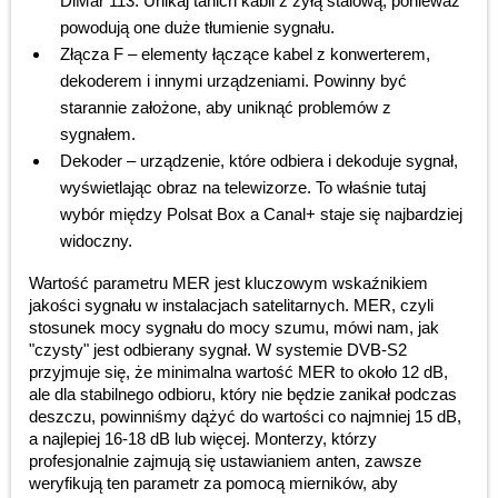
DiMar 113. Unikaj tanich kabli z żyłą stalową, ponieważ
powodują one duże tłumienie sygnału.
Złącza F – elementy łączące kabel z konwerterem,
dekoderem i innymi urządzeniami. Powinny być
starannie założone, aby uniknąć problemów z
sygnałem.
Dekoder – urządzenie, które odbiera i dekoduje sygnał,
wyświetlając obraz na telewizorze. To właśnie tutaj
wybór między Polsat Box a Canal+ staje się najbardziej
widoczny.
Wartość parametru MER jest kluczowym wskaźnikiem
jakości sygnału w instalacjach satelitarnych. MER, czyli
stosunek mocy sygnału do mocy szumu, mówi nam, jak
"czysty" jest odbierany sygnał. W systemie DVB-S2
przyjmuje się, że minimalna wartość MER to około 12 dB,
ale dla stabilnego odbioru, który nie będzie zanikał podczas
deszczu, powinniśmy dążyć do wartości co najmniej 15 dB,
a najlepiej 16-18 dB lub więcej. Monterzy, którzy
profesjonalnie zajmują się ustawianiem anten, zawsze
weryfikują ten parametr za pomocą mierników, aby