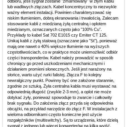
odbioru, jeśli sygnał zostanie "zmarnowany" w złym kablu
lub wadliwych złączach. Kabel koncentryczny to niezwykle
ważny element instalacji. Powinien charakteryzować się
niskim tłumieniem, dobrą ekranowania i trwałością. Zalecam
stosowanie kabli z miedzianą żyłą centralną i oplotem
miedzianym, oznaczanych często jako "100% Cu".
Przykłady to kabel Sat 702 E1015 czy Emiter CT 125.
Unikaj kabli z żyłą stalową (oznaczane jako "St"), ponieważ
mają one nawet o 40% większe tłumienie na wyższych
częstotliwościach, co w praktyce może uniemożliwić odbiór
części transponderów. Kabel należy prowadzić w sposób
chroniący go przed uszkodzeniami mechanicznymi i
działaniem promieni słonecznych. Jeśli jest narażony na
słońce, warto użyć rurki falistej. Złącza F to kolejny
newralgiczny punkt. Powinny być one założone starannie,
zgodnie ze sztuką. Żyła centralna kabla musi wystawać na
odpowiednią długość (zwykle 2-3 mm), a oplot nie może
dotykać żyły, ponieważ spowoduje to zwarcie i całkowity
brak sygnału. Do założenia złącz przyda się odpowiednia
obcążki, na przykład narzędzie do złącz F. W instalacjach z
wieloma odbiornikami często konieczne jest użycie
rozgałęźników (multiswitchy). Są to urządzenia, które dzielą
sygnał z jednego lub więcej konwerterów na kilka wyjść,