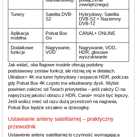
zewnętrznego)
Tunery
Satelita DVB-
Hybrydowy: Satelita
S2
DVB-S2 + Naziemny
DVB-T2
Aplikacja
Polsat Box
CANAL+ ONLINE
mobilna
Go
Dodatkowe
Nagrywanie,
Nagrywanie, VOD,
funkcje
VOD
HDR, głosowe
wyszukiwanie
Jak widać, oba flagowe modele oferują podobny
podstawowy zestaw funkcji, ale różnią się w detalach.
Ultrabox+ 4K ma tuner hybrydowy i wsparcie HDR, podczas
gdy Polsat Box 4K często ma wbudowany dysk. Wybór
powinien zależeć od Twoich priorytetów – jeśli zależy Ci na
najwyższej jakości obrazu z HDR, Canal+ może być lepszy.
Jeśli wolisz mieć od razu dużą przestrzeń na nagrania,
Polsat Box będzie strzałem w dziesiątkę.
Ustawianie anteny satelitarnej – praktyczny
przewodnik
Ustawienie anteny satelitarnej to czynność wymagająca