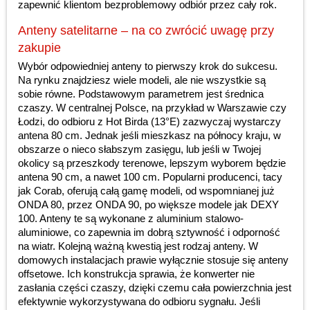
zapewnić klientom bezproblemowy odbiór przez cały rok.
Anteny satelitarne – na co zwrócić uwagę przy
zakupie
Wybór odpowiedniej anteny to pierwszy krok do sukcesu.
Na rynku znajdziesz wiele modeli, ale nie wszystkie są
sobie równe. Podstawowym parametrem jest średnica
czaszy. W centralnej Polsce, na przykład w Warszawie czy
Łodzi, do odbioru z Hot Birda (13°E) zazwyczaj wystarczy
antena 80 cm. Jednak jeśli mieszkasz na północy kraju, w
obszarze o nieco słabszym zasięgu, lub jeśli w Twojej
okolicy są przeszkody terenowe, lepszym wyborem będzie
antena 90 cm, a nawet 100 cm. Popularni producenci, tacy
jak Corab, oferują całą gamę modeli, od wspomnianej już
ONDA 80, przez ONDA 90, po większe modele jak DEXY
100. Anteny te są wykonane z aluminium stalowo-
aluminiowe, co zapewnia im dobrą sztywność i odporność
na wiatr. Kolejną ważną kwestią jest rodzaj anteny. W
domowych instalacjach prawie wyłącznie stosuje się anteny
offsetowe. Ich konstrukcja sprawia, że konwerter nie
zasłania części czaszy, dzięki czemu cała powierzchnia jest
efektywnie wykorzystywana do odbioru sygnału. Jeśli