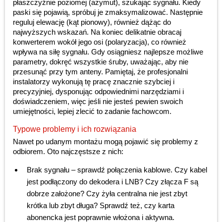
płaszczyźnie poziomej (azymut), szukając sygnału. Kiedy
paski się pojawią, spróbuj je zmaksymalizować. Następnie
reguluj elewację (kąt pionowy), również dążąc do
najwyższych wskazań. Na koniec delikatnie obracaj
konwerterem wokół jego osi (polaryzacja), co również
wpływa na siłę sygnału. Gdy osiągniesz najlepsze możliwe
parametry, dokręć wszystkie śruby, uważając, aby nie
przesunąć przy tym anteny. Pamiętaj, że profesjonalni
instalatorzy wykonują tę pracę znacznie szybciej i
precyzyjniej, dysponując odpowiednimi narzędziami i
doświadczeniem, więc jeśli nie jesteś pewien swoich
umiejętności, lepiej zlecić to zadanie fachowcom.
Typowe problemy i ich rozwiązania
Nawet po udanym montażu mogą pojawić się problemy z
odbiorem. Oto najczęstsze z nich:
Brak sygnału – sprawdź połączenia kablowe. Czy kabel
jest podłączony do dekodera i LNB? Czy złącza F są
dobrze założone? Czy żyła centralna nie jest zbyt
krótka lub zbyt długa? Sprawdź też, czy karta
abonencka jest poprawnie włożona i aktywna.