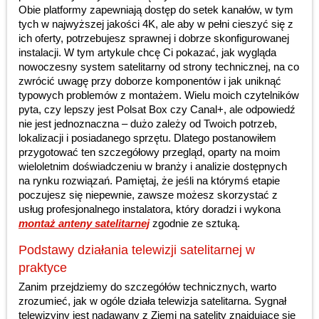
Obie platformy zapewniają dostęp do setek kanałów, w tym
tych w najwyższej jakości 4K, ale aby w pełni cieszyć się z
ich oferty, potrzebujesz sprawnej i dobrze skonfigurowanej
instalacji. W tym artykule chcę Ci pokazać, jak wygląda
nowoczesny system satelitarny od strony technicznej, na co
zwrócić uwagę przy doborze komponentów i jak uniknąć
typowych problemów z montażem. Wielu moich czytelników
pyta, czy lepszy jest Polsat Box czy Canal+, ale odpowiedź
nie jest jednoznaczna – dużo zależy od Twoich potrzeb,
lokalizacji i posiadanego sprzętu. Dlatego postanowiłem
przygotować ten szczegółowy przegląd, oparty na moim
wieloletnim doświadczeniu w branży i analizie dostępnych
na rynku rozwiązań. Pamiętaj, że jeśli na którymś etapie
poczujesz się niepewnie, zawsze możesz skorzystać z
usług profesjonalnego instalatora, który doradzi i wykona
montaż anteny satelitarnej
zgodnie ze sztuką.
Podstawy działania telewizji satelitarnej w
praktyce
Zanim przejdziemy do szczegółów technicznych, warto
zrozumieć, jak w ogóle działa telewizja satelitarna. Sygnał
telewizyjny jest nadawany z Ziemi na satelity znajdujące się