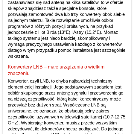
zastanawiasz się nad anteną na kilka satelitów, to w ofercie
sklepów znajdziesz także specjalne konsole, które
pozwalają zamontować dwa lub trzy konwertery obok siebie
na jednym talerzu. Takie rozwiązanie umożliwia odbiór
programów z różnych pozycji orbitalnych, na przykład
jednocześnie z Hot Birda (13°E) i Astry (19,2°E). Montaż
takiego systemu jest nieco bardziej skomplikowany i
wymaga precyzyjnego ustawienia każdego z konwerterów,
dlatego w tym przypadku pomoc instalatora jest szczególnie
wskazana.
Konwertery LNB – małe urządzenia o wielkim
znaczeniu
Konwerter, czyli LNB, to chyba najbardziej techniczny
element całej instalacji. Jego podstawowym zadaniem jest
odbiór skupionego przez antenę sygnału i przetworzenie go
na niższą częstotliwość, którą kabel koncentryczny może
przesyłać bez dużych strat. Współczesne LNB są
uniwersalne, co oznacza, że obsługują pełny zakres
częstotliwości używanych w telewizji satelitarnej (10,7-12,75
GHz). Wybierając konwerter, musisz przede wszystkim
zdecydować, ile dekoderów chcesz podłączyć. Do jednego