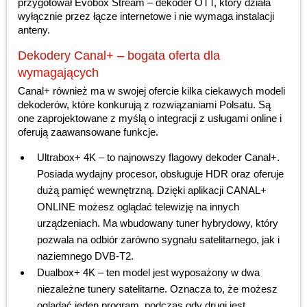
przygotował Evobox Stream – dekoder OTT, który działa
wyłącznie przez łącze internetowe i nie wymaga instalacji
anteny.
Dekodery Canal+ – bogata oferta dla
wymagających
Canal+ również ma w swojej ofercie kilka ciekawych modeli
dekoderów, które konkurują z rozwiązaniami Polsatu. Są
one zaprojektowane z myślą o integracji z usługami online i
oferują zaawansowane funkcje.
Ultrabox+ 4K – to najnowszy flagowy dekoder Canal+.
Posiada wydajny procesor, obsługuje HDR oraz oferuje
dużą pamięć wewnętrzną. Dzięki aplikacji CANAL+
ONLINE możesz oglądać telewizję na innych
urządzeniach. Ma wbudowany tuner hybrydowy, który
pozwala na odbiór zarówno sygnału satelitarnego, jak i
naziemnego DVB-T2.
Dualbox+ 4K – ten model jest wyposażony w dwa
niezależne tunery satelitarne. Oznacza to, że możesz
oglądać jeden program, podczas gdy drugi jest