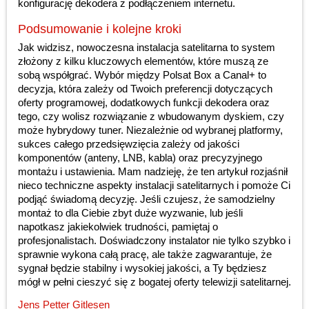
konfigurację dekodera z podłączeniem internetu.
Podsumowanie i kolejne kroki
Jak widzisz, nowoczesna instalacja satelitarna to system
złożony z kilku kluczowych elementów, które muszą ze
sobą współgrać. Wybór między Polsat Box a Canal+ to
decyzja, która zależy od Twoich preferencji dotyczących
oferty programowej, dodatkowych funkcji dekodera oraz
tego, czy wolisz rozwiązanie z wbudowanym dyskiem, czy
może hybrydowy tuner. Niezależnie od wybranej platformy,
sukces całego przedsięwzięcia zależy od jakości
komponentów (anteny, LNB, kabla) oraz precyzyjnego
montażu i ustawienia. Mam nadzieję, że ten artykuł rozjaśnił
nieco techniczne aspekty instalacji satelitarnych i pomoże Ci
podjąć świadomą decyzję. Jeśli czujesz, że samodzielny
montaż to dla Ciebie zbyt duże wyzwanie, lub jeśli
napotkasz jakiekolwiek trudności, pamiętaj o
profesjonalistach. Doświadczony instalator nie tylko szybko i
sprawnie wykona całą pracę, ale także zagwarantuje, że
sygnał będzie stabilny i wysokiej jakości, a Ty będziesz
mógł w pełni cieszyć się z bogatej oferty telewizji satelitarnej.
Jens Petter Gitlesen