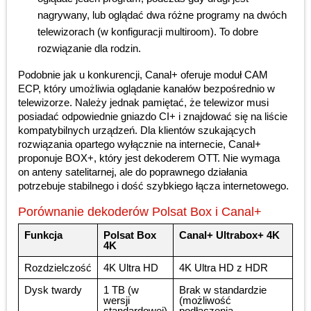
nagrywany, lub oglądać dwa różne programy na dwóch
telewizorach (w konfiguracji multiroom). To dobre
rozwiązanie dla rodzin.
Podobnie jak u konkurencji, Canal+ oferuje moduł CAM
ECP, który umożliwia oglądanie kanałów bezpośrednio w
telewizorze. Należy jednak pamiętać, że telewizor musi
posiadać odpowiednie gniazdo CI+ i znajdować się na liście
kompatybilnych urządzeń. Dla klientów szukających
rozwiązania opartego wyłącznie na internecie, Canal+
proponuje BOX+, który jest dekoderem OTT. Nie wymaga
on anteny satelitarnej, ale do poprawnego działania
potrzebuje stabilnego i dość szybkiego łącza internetowego.
Porównanie dekoderów Polsat Box i Canal+
Funkcja
Polsat Box
Canal+ Ultrabox+ 4K
4K
Rozdzielczość
4K Ultra HD
4K Ultra HD z HDR
Dysk twardy
1 TB (w
Brak w standardzie
wersji
(możliwość
standardowej)
podłączenia