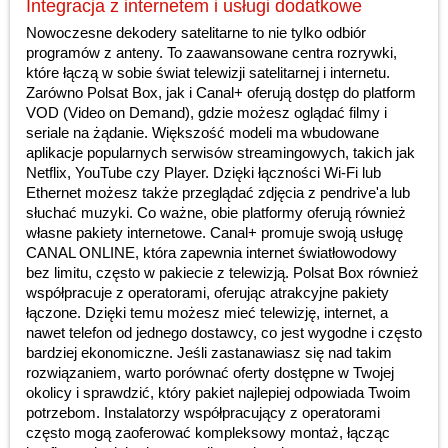
Integracja z internetem i usługi dodatkowe
Nowoczesne dekodery satelitarne to nie tylko odbiór
programów z anteny. To zaawansowane centra rozrywki,
które łączą w sobie świat telewizji satelitarnej i internetu.
Zarówno Polsat Box, jak i Canal+ oferują dostęp do platform
VOD (Video on Demand), gdzie możesz oglądać filmy i
seriale na żądanie. Większość modeli ma wbudowane
aplikacje popularnych serwisów streamingowych, takich jak
Netflix, YouTube czy Player. Dzięki łączności Wi-Fi lub
Ethernet możesz także przeglądać zdjęcia z pendrive'a lub
słuchać muzyki. Co ważne, obie platformy oferują również
własne pakiety internetowe. Canal+ promuje swoją usługę
CANAL ONLINE, która zapewnia internet światłowodowy
bez limitu, często w pakiecie z telewizją. Polsat Box również
współpracuje z operatorami, oferując atrakcyjne pakiety
łączone. Dzięki temu możesz mieć telewizję, internet, a
nawet telefon od jednego dostawcy, co jest wygodne i często
bardziej ekonomiczne. Jeśli zastanawiasz się nad takim
rozwiązaniem, warto porównać oferty dostępne w Twojej
okolicy i sprawdzić, który pakiet najlepiej odpowiada Twoim
potrzebom. Instalatorzy współpracujący z operatorami
często mogą zaoferować kompleksowy montaż, łącząc