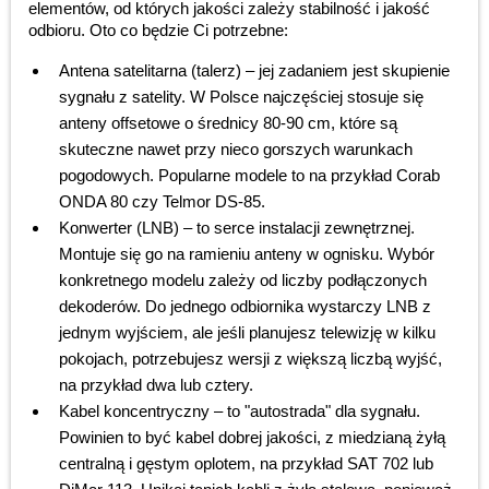
elementów, od których jakości zależy stabilność i jakość
odbioru. Oto co będzie Ci potrzebne:
Antena satelitarna (talerz) – jej zadaniem jest skupienie
sygnału z satelity. W Polsce najczęściej stosuje się
anteny offsetowe o średnicy 80-90 cm, które są
skuteczne nawet przy nieco gorszych warunkach
pogodowych. Popularne modele to na przykład Corab
ONDA 80 czy Telmor DS-85.
Konwerter (LNB) – to serce instalacji zewnętrznej.
Montuje się go na ramieniu anteny w ognisku. Wybór
konkretnego modelu zależy od liczby podłączonych
dekoderów. Do jednego odbiornika wystarczy LNB z
jednym wyjściem, ale jeśli planujesz telewizję w kilku
pokojach, potrzebujesz wersji z większą liczbą wyjść,
na przykład dwa lub cztery.
Kabel koncentryczny – to "autostrada" dla sygnału.
Powinien to być kabel dobrej jakości, z miedzianą żyłą
centralną i gęstym oplotem, na przykład SAT 702 lub