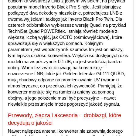
odbiornika wystarczy LNB z jednym wyjściem, na przykład
popularny model Inverto Black Pro Single. Jeśli planujesz
podłączyć dwa dekodery niezależnie, potrzebujesz LNB z
dwoma wyjściami, takiego jak Inverto Black Pro Twin. Dla
czterech odbiorników wybierzesz wersję Quad, na przykład
TechniSat Quad POWERflex. Istnieją również modele z
większą liczbą wyjść, jak OCTO (ośmiowyjściowe), które
sprawdzają się w większych domach. Kolejnym
parametrem jest współczynnik szumów. Im jest on niższy,
tym lepsza czułość konwertera. Większość dostępnych dziś
modeli ma współczynnik 0,1 dB, co jest wartością bardzo
dobrą. Warto też zwrócić uwagę na konstrukcję –
nowoczesne LNB, takie jak Golden Interstar GI-111 QUAD,
mają obudowy odporne na promieniowanie UV i warunki
atmosferyczne, co przedłuża ich żywotność. Pamiętaj, że
konwerter montuje się na ramieniu anteny za pomocą
obejmy, a jego położenie musi być precyzyjne – nawet
niewielkie przesunięcie może pogorszyć jakość sygnału.
Przewody, złącza i akcesoria – drobiazgi, które
decydują o jakości
Nawet najlepsza antena i konwerter nie zapewnią dobrego