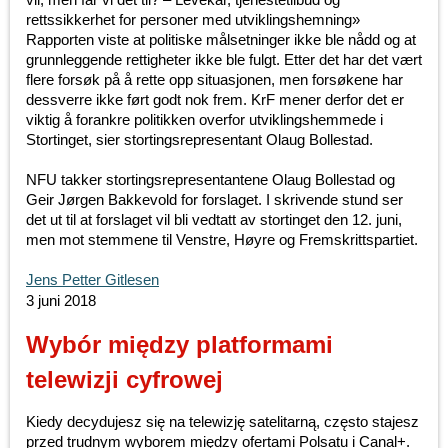
rettssikkerhet for personer med utviklingshemning»
Rapporten viste at politiske målsetninger ikke ble nådd og at
grunnleggende rettigheter ikke ble fulgt. Etter det har det vært
flere forsøk på å rette opp situasjonen, men forsøkene har
dessverre ikke ført godt nok frem. KrF mener derfor det er
viktig å forankre politikken overfor utviklingshemmede i
Stortinget, sier stortingsrepresentant Olaug Bollestad.
NFU takker stortingsrepresentantene Olaug Bollestad og
Geir Jørgen Bakkevold for forslaget. I skrivende stund ser
det ut til at forslaget vil bli vedtatt av stortinget den 12. juni,
men mot stemmene til Venstre, Høyre og Fremskrittspartiet.
Jens Petter Gitlesen
3 juni 2018
Wybór między platformami
telewizji cyfrowej
Kiedy decydujesz się na telewizję satelitarną, często stajesz
przed trudnym wyborem między ofertami Polsatu i Canal+.