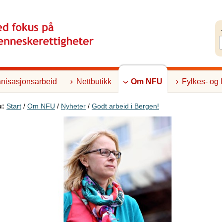
nisasjonsarbeid
Nettbutikk
Om NFU
Fylkes- og 
u:
Start
/
Om NFU
/
Nyheter
/
Godt arbeid i Bergen!