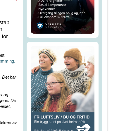
stab
n
 for
ost
shemming,
. Det har
et og
ngene. De
beidet,
telsen av