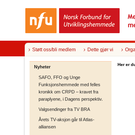
T
i
l
i
n
n
h
o
l
Støtt oss/bli medlem
Dette gjør vi
Orga
d
Her er d
Nyheter
SAFO, FFO og Unge
Funksjonshemmede med felles
kronikk om CRPD – kravet fra
paraplyene, i Dagens perspektiv.
Valgsendinger fra TV BRA
Årets TV-aksjon går til Atlas-
alliansen