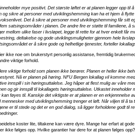
inneholder mye positivt. Det største løftet er at planen legger opp til å
n og sikre at personer med utviklingshemming kan ha et hjem å flytte t
 voksenlivet. Det å sikre at personer med utviklingshemming får sitt e
 fem satsingsområder i planen. De andre fire er støtte til familiene, å 
r mellom ulike faser i livsløpet, legge til rette for at hver enkelt får mul
mestring, deltakelse og gode utviklingsmuligheter gjennom hele livsløp
tsingsområdet er å sikre gode og helhetlige tjenester, forteller lokalla
ier ikke noe om brukerstyrt personlig assistanse, fremtidig brukerme
andre viktige forhold.
flere viktige forhold som planen ikke berører. Planen er heller ikke be
tyret. Nå er planen på høring. NFU Bergen lokallag vil komme me
ive innspill i sin høringsuttalelse. Jeg håper at flest mulig av våre 
nen og gir innspill til lokallagets høringsuttalelse. Utkastet inneholder
an føyes til. Kanskje det viktigste er at planen er en erkjennnelse av
til mennesker med utviklingshemming trenger et løft. Når viljen til å ta t
gene er til stede og det er en god dialog, så ligger forholdene godt til re
bedringer.
eidelse koster lite, tiltakene kan være dyre. Mange har erfart at gode
er ikke følges opp. Hvilke garantier har dere for at planen følges opp?