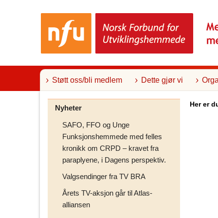
T
i
l
i
n
n
h
o
l
Støtt oss/bli medlem
Dette gjør vi
Orga
d
Her er d
Nyheter
SAFO, FFO og Unge
Funksjonshemmede med felles
kronikk om CRPD – kravet fra
paraplyene, i Dagens perspektiv.
Valgsendinger fra TV BRA
Årets TV-aksjon går til Atlas-
alliansen