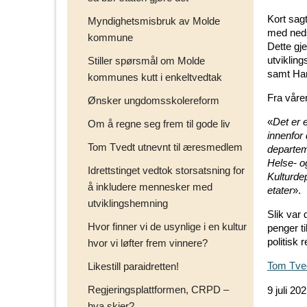
Kort sagt
Myndighetsmisbruk av Molde
med neds
kommune
Dette gj
utviklin
Stiller spørsmål om Molde
samt Han
kommunes kutt i enkeltvedtak
Fra våre
Ønsker ungdomsskolereform
«
Det er 
Om å regne seg frem til gode liv
innenfor
Tom Tvedt utnevnt til æresmedlem
departem
Helse- o
Idrettstinget vedtok storsatsning for
Kulturde
å inkludere mennesker med
etater
».
utviklingshemning
Slik var 
Hvor finner vi de usynlige i en kultur
penger t
politisk 
hvor vi løfter frem vinnere?
Tom Tve
Likestill paraidretten!
Regjeringsplattformen, CRPD –
9 juli 20
hva skjer?