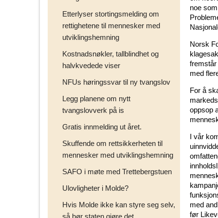
noe som h
Etterlyser stortingsmelding om
Problemet
rettighetene til mennesker med
Nasjonale
utviklingshemning
Norsk Fo
Kostnadsnøkler, tallblindhet og
klagesak
fremstår
halvkvedede viser
med flere
NFUs høringssvar til ny tvangslov
For å sk
Legg planene om nytt
markedsf
oppsop a
tvangslovverk på is
menneske
Gratis innmelding ut året.
I vår k
Skuffende om rettsikkerheten til
uinnvidd
mennesker med utviklingshemning
omfattend
innholds
SAFO i møte med Trettebergstuen
menneske
kampanje 
Ulovligheter i Molde?
funksjon
Hvis Molde ikke kan styre seg selv,
med andr
før Like
så bør staten gjøre det