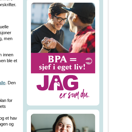
skrifter.
uelle
sjoner
ng, men
m innen
en ble et
lle
. Den
lan for
ets
og et hav
ingen og