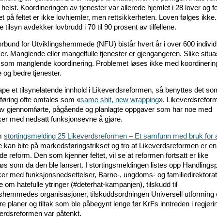
elst. Koordineringen av tjenester var allerede hjemlet i 28 lover og for
 på feltet er ikke lovhjemler, men rettsikkerheten. Loven følges ikke.
 tilsyn avdekker lovbrudd i 70 til 90 prosent av tilfellene.
rbund for Utviklingshemmede (NFU) bistår hvert år i over 600 individ
er. Manglende eller mangelfulle tjenester er gjengangeren. Slike situa
 som manglende koordinering. Problemet løses ikke med koordineri
 og bedre tjenester.
ape et tilsynelatende innhold i Likeverdsreformen, så benyttes det so
øring ofte omtales som «
same shit, new wrapping
». Likeverdsreform
v gjennomførte, pågående og planlagte oppgaver som har noe med
r med nedsatt funksjonsevne å gjøre.
om
stortingsmelding 25 Likeverdsreformen – Et samfunn med bruk for a
e kan bite på markedsføringstrikset og tro at Likeverdsreformen er en
e reform. Den som kjenner feltet, vil se at reformen fortsatt er like
løs som da den ble lansert. I stortingsmeldingen listes opp Handlingsp
r med funksjonsnedsettelser, Barne-, ungdoms- og familiedirektorat
om hatefulle ytringer (#deterhat-kampanjen), tilskudd til
shemmedes organisasjoner, tilskuddsordningen Universell utforming 
e planer og tiltak som ble påbegynt lenge før KrFs inntreden i regjer
verdsreformen var påtenkt.