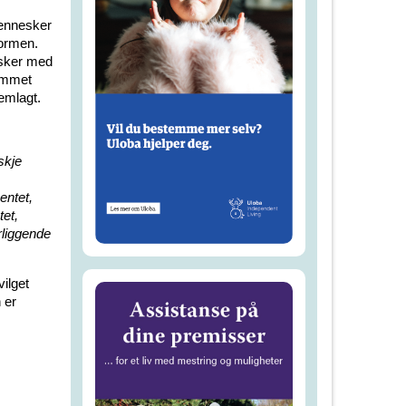
mennesker
formen.
esker med
kommet
emlagt.
skje
entet,
et,
liggende
vilget
 er