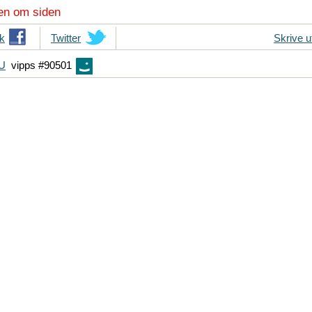
en om siden
k
T
Twitter
Skrive u
i
FU
vipps #90501
p
s
d
i
n
e
v
e
n
n
e
r
p
å