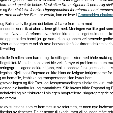
arn med spesielle behov. Vi vil sikre like muligheter til personlig utvik
e og livsutfoldelse for alle. Utgangspunktet for reformen er at mennes
ige, men at alle har like stor verdi
», kan en lese i
Granavolden-plattfo
og Bollestad ville gjøre det lettere å bære frem barn med
snedsettelser slik at aborttallene gikk ned. Meningen var like god so
tenkt. Navnet på reformen var heller ikke en ubetinget suksess. Lik
nytte opp mot den barmhjertige samaritan og annen velmenende godhe
 viser at begrepet er vel så mye benyttet for å legitimere diskriminer
kestilling.
skulle få rollen som barne- og likestillingsminister med både makt og
tillingsfeltet. Men dette ansvaret ble vel så mye et problem som en mu
neringsgrunnlagene dekker kjønn, etnisk opphav, funksjonsnedsettel
legning. Kjell Ingolf Ropstad er ikke blant de ivrigste forkjemperne for
ing av homofile, lesbiske og transpersoner. Han byttet bort
ingsavdelingen og fikk Tros- og livssynsavdelingen tilbake fra kulturmi
llestad ble landbruks- og matminister. Slik havnet både Ropstad og B
anehalvdel og ble tilskuere til sin egen høyprofilerte, slagordpregede o
rte reform.
te av substans som er kommet ut av reformen, er noen nye lovbes
inering av tjenester. De er neppe til skade, men vil på ingen måte re