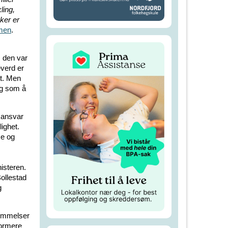
ling,
ker er
rmen
.
m den var
everd er
t. Men
ing som å
 ansvar
lighet.
se og
nisteren.
ollestad
g
temmelser
formere