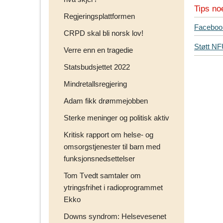
Tips no
Regjeringsplattformen
T
Faceboo
CRPD skal bli norsk lov!
i
Støtt N
p
Verre enn en tragedie
s
Statsbudsjettet 2022
d
i
Mindretallsregjering
n
Adam fikk drømmejobben
e
v
Sterke meninger og politisk aktiv
e
Kritisk rapport om helse- og
n
omsorgstjenester til barn med
n
funksjonsnedsettelser
e
r
Tom Tvedt samtaler om
p
ytringsfrihet i radioprogrammet
å
Ekko
Downs syndrom: Helsevesenet