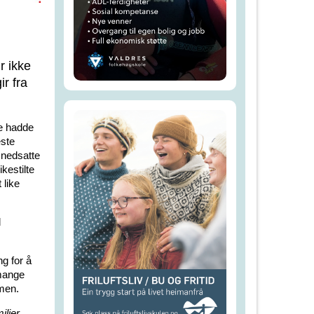
r ikke
ir fra
ie hadde
este
 nedsatte
kestilte
 like
d
g for å
 mange
rmen.
ilier