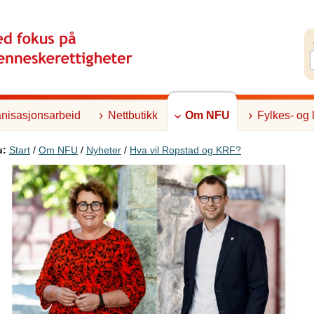
nisasjonsarbeid
Nettbutikk
Om NFU
Fylkes- og 
u:
Start
/
Om NFU
/
Nyheter
/
Hva vil Ropstad og KRF?