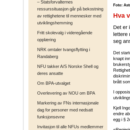
– Statsforvalternes
Foto: Ast
ressurssituasjon går på bekostning
Hva v
av rettighetene til mennesker med
utviklingshemming
Det er 
Fritt skolevalg i videregående
lettere
opplæring
seg ans
NRK omtaler tvangsflytting i
Det star
Randaberg
knapt inn
brukersty
NFU takker A/S Norske Shell og
Rettighet
deres ansatte
diskrimi
brått som
Om BPA-utvalget
I opposi
Overlevering av NOU om BPA
utvikling
Markering av FNs internasjonale
Kjell In
dag for personer med nedsatt
endre ab
funksjonsevne
egg i § 2
Invitasjon til alle NFUs medlemmer
«
Regjeri