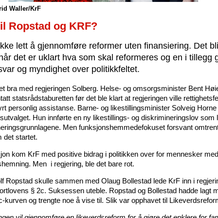
rid Waller/KrF
il Ropstad og KRF?
ikke lett å gjennomføre reformer uten finansiering. Det bli
 når det er uklart hva som skal reformeres og en i tillegg g
var og myndighet over politikkfeltet.
tet bra med regjeringen Solberg. Helse- og omsorgsminister Bent Hø
tatt statsrådstaburetten før det ble klart at regjeringen ville rettighetsf
rt personlig assistanse. Barne- og likestillingsminister Solveig Horne
sutvalget. Hun innførte en ny likestillings- og diskrimineringslov som li
neringsgrunnlagene. Men funksjonshemmedefokuset forsvant omtrent
 det startet.
sjon kom KrF med positive bidrag i politikken over for mennesker me
shemning. Men i regjering, ble det bare rot.
golf Ropstad skulle sammen med Olaug Bollestad lede KrF inn i regjerin
ortlovens § 2c. Suksessen uteble. Ropstad og Bollestad hadde lagt
c-kurven og trengte noe å vise til. Slik var opphavet til Likeverdsrefo
ngen vil gjennomføre en likeverdsreform for å gjøre det enklere for fam