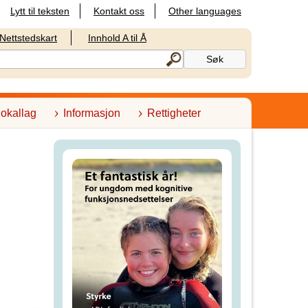
Lytt til teksten
Kontakt oss
Other languages
Nettstedskart
Innhold A til Å
lokallag
Informasjon
Rettigheter