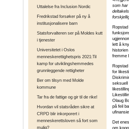
som har b
Uttalelse fra Inclusion Nordic
deltakels
Fredrikstad forsøker på ny å
forskjell
institusjonalisere barn
Ropstad 
funksjon
Statsforvalteren ser på Moldes kutt
ugjennom
i tjenester
lett å k
Universitetet i Oslos
historien
fremme li
menneskerettighetspris 2021:Til
kamp for utviklingshemmedes
Ropstad 
grunnleggende rettigheter
for likes
Diskrimi
Ber om tilsyn med Molde
seksuell 
kommune
likestill
Likestill
Tar fra de fattige og gir til de rike!
Olaug Bo
på feil b
Hvordan vil statsråden sikre at
ufinansie
CRPD blir inkorporert i
menneskerettsloven så fort som
Det enes
mulig?
om koord