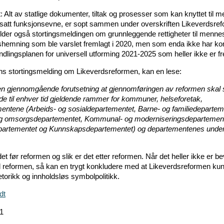
: Alt av statlige dokumenter, tiltak og prosesser som kan knyttet til 
att funksjonsevne, er sopt sammen under overskriften Likeverdsre
elder også stortingsmeldingen om grunnleggende rettigheter til menn
gshemning som ble varslet fremlagt i 2020, men som enda ikke har 
dlingsplanen for universell utforming 2021-2025 som heller ikke er fr
ns stortingsmelding om Likeverdsreformen, kan en lese:
en gjennomgående forutsetning at gjennomføringen av reformen skal 
 de til enhver tid gjeldende rammer for kommuner, helseforetak,
entene (Arbeids- og sosialdepartementet, Barne- og familiedepartem
g omsorgsdepartementet, Kommunal- og moderniseringsdepartement
partementet og Kunnskapsdepartementet) og departementenes under
det før reformen og slik er det etter reformen. Når det heller ikke er be
il reformen, så kan en trygt konkludere med at Likeverdsreformen kun
retorikk og innholdsløs symbolpolitikk.
dt
21