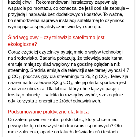
każdej chwili. Rekomendowani instalatorzy zapewniają
wsparcie po montażu, co oznacza, że jeśli coś się zepsuje –
przyjadą i naprawią bez dodatkowych kosztów. To ważne,
bo samodzielna naprawa instalacji satelitarnej to czynność
wymagająca specjalistycznej wiedzy i sprzętu.
Ślad węglowy – czy telewizja satelitarna jest
ekologiczna?
Coraz częściej czytelnicy pytają mnie o wpływ technologii
na środowisko. Badania pokazują, że telewizja satelitarna
emituje mniejszy ślad węglowy na godzinę oglądania niż
streaming. Średnia emisja dla telewizji satelitarnej wynosi 4,7
g CO₂, podczas gdy dla streamingu to 26,2 g CO₂. Telewizja
naziemna to zaledwie 3,3 g CO₂, ale jej oferta sportowa jest
znacznie uboższa. Dla kibica, który chce łączyć pasję z
troską o planetę – satelita to rozsądny wybór, szczególnie
gdy korzysta z energii ze źródeł odnawialnych.
Podsumowanie praktyczne dla kibica
Co zatem powinien zrobić polski kibic, który chce mieć
pewny dostęp do wszystkich transmisji sportowych? Oto
moje zalecenia, oparte na latach doświadczeń i testach