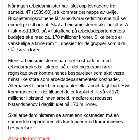
Når ingen arbeidsminister har fulgt opp lovnadene fra
st.meld. 47 (1989-90), så kommer det neppe av uvilje.
Budsjetteringsrutinene får arbeidsmarkedstiltakene til å se
urimelig kostbare ut. Skal arbeidsministeren øke antall VTA-
tiltak med 1000, så vil utgiftene på arbeidsdepartementets
budsjett øke med ca. 170 millioner kroner. Slike beløp er
vanskelige å finne rom til, spesielt for de grupper som aldri
står først i køen.
Mens arbeidsministeren bare ser kostnadene med
arbeidsmarkedstiltakene, så er det ingen som fører
regnskap over kommunenes besparelser som skal være
minst like store som arbeidsdepartementets kostnader.
Alternativet til arbeid, er dagsenter eller annet dagtilbud. Hvis
kommunene gir det tilbudet de er forpliktet til, så vil 170
millioner i bistand innen arbeid, medføre et redusert
bistandsbehov i dagtilbudet på 170 millioner.
Skal arbeidsministeren se annet enn kostnader, må en
samordne departementets kostnader med kommunenes
besparelser.
Absurde insentiver