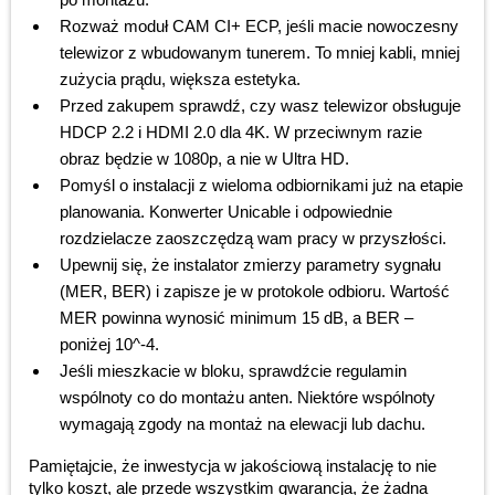
Rozważ moduł CAM CI+ ECP, jeśli macie nowoczesny
telewizor z wbudowanym tunerem. To mniej kabli, mniej
zużycia prądu, większa estetyka.
Przed zakupem sprawdź, czy wasz telewizor obsługuje
HDCP 2.2 i HDMI 2.0 dla 4K. W przeciwnym razie
obraz będzie w 1080p, a nie w Ultra HD.
Pomyśl o instalacji z wieloma odbiornikami już na etapie
planowania. Konwerter Unicable i odpowiednie
rozdzielacze zaoszczędzą wam pracy w przyszłości.
Upewnij się, że instalator zmierzy parametry sygnału
(MER, BER) i zapisze je w protokole odbioru. Wartość
MER powinna wynosić minimum 15 dB, a BER –
poniżej 10^-4.
Jeśli mieszkacie w bloku, sprawdźcie regulamin
wspólnoty co do montażu anten. Niektóre wspólnoty
wymagają zgody na montaż na elewacji lub dachu.
Pamiętajcie, że inwestycja w jakościową instalację to nie
tylko koszt, ale przede wszystkim gwarancja, że żadna