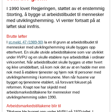
I 1990 lovet Regjeringen, støttet av et enstemmig
Storting, å bygge ut arbeidstilbudet til mennesker
med utviklingshemming. Vi venter fortsatt på at
løftet skal innfris.
Brutte løfter
I
st.meld. 47 (1989-90)
la en til grunn at arbeidstilbudet til
mennesker med utviklingshemming skulle bygges opp
etterhvert. En skulle utvide arbeidstiltakene som var utviklet
under HVPU og en skulle etablere nye arbeidstiltak i ordinær
virksomhet. Når arbeidstilbudet skulle bygges ut etter hvert
og ikke umiddelbart, så kom nok det av at en hadde mer enn
nok med å etablere tjenester og hjem nok til personer med
utviklingshemming i kommunene. Men når husene var
bygget og tjenestene etablert, så forsvant fokuset på
reformen. Knapt noe har skjedd med
arbeidsmarkedstiltakene for mennesker med
utviklingshemming siden 1990.
Arbeidsmarkedstiltakene blir til
Tiltakene ble bygget opp under HVPU på 1970-tallet. I