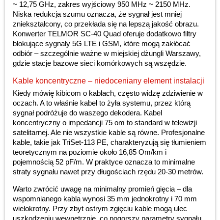
~ 12,75 GHz, zakres wyjściowy 950 MHz ~ 2150 MHz.
Niska redukcja szumu oznacza, że sygnał jest mniej
zniekształcony, co przekłada się na lepszą jakość obrazu.
Konwerter TELMOR SC-40 Quad oferuje dodatkowo filtry
blokujące sygnały 5G LTE i GSM, które mogą zakłócać
odbiór – szczególnie ważne w miejskiej dżungli Warszawy,
gdzie stacje bazowe sieci komórkowych są wszędzie.
Kable koncentryczne – niedoceniany element instalacji
Kiedy mówię kibicom o kablach, często widzę zdziwienie w
oczach. A to właśnie kabel to żyła systemu, przez którą
sygnał podróżuje do waszego dekodera. Kabel
koncentryczny o impedancji 75 om to standard w telewizji
satelitarnej. Ale nie wszystkie kable są równe. Profesjonalne
kable, takie jak TriSet-113 PE, charakteryzują się tłumieniem
teoretycznym na poziomie około 16,85 Om/km i
pojemnością 52 pF/m. W praktyce oznacza to minimalne
straty sygnału nawet przy długościach rzędu 20-30 metrów.
Warto zwrócić uwagę na minimalny promień gięcia – dla
wspomnianego kabla wynosi 35 mm jednokrotny i 70 mm
wielokrotny. Przy zbyt ostrym zgięciu kable mogą ulec
uszkodzeniu wewnętrznie, co pogorszy parametry sygnału.