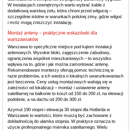
W instalacjach zewnętrznych warto wybrać kable z
dodatkową warstwą żelu, która chroni przed wilgocią –
szczególnie istotne w warunkach polskiej zimy, gdzie wilgoć
i mróz mogą zniszczyć instalację.
Montaż anteny – praktyczne wskazówki dla
warszawiaków
Warszawa to specyficzne miejsce pod kątem instalacji
antenowych. Wysokie bloki, zagęszczenie zabudowy,
ograniczenia wspólnot mieszkaniowych – to wszystko
wpływa na to, gdzie i jak można zamontować antenę.
Rekomendowani monterzy oferują pomoc techniczną w
razie problemów, a ich wiedza o lokalnych uwarunkowaniach
jest bezcenna. Ceny usług montażowych wahają się w
zależności od lokalizacji – montaż i ustawienie anteny
satelitarnej na balkonie to koszt od 150 do 200 zł, na elewacji
podobnie, a na dachu od 200 do 300 zł.
Azymut 190 stopni i elewacja 30 stopni dla Hotbirda w
Warszawie to wartości, które muszą być zachowane z
dokładnością do ułamka stopnia. W praktyce oznacza to
użycie profesjonalnego miernika satelitarnego. Wielu