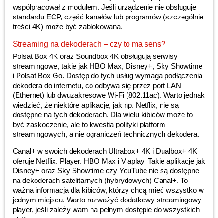
współpracował z modułem. Jeśli urządzenie nie obsługuje
standardu ECP, część kanałów lub programów (szczególnie
treści 4K) może być zablokowana.
Streaming na dekoderach – czy to ma sens?
Polsat Box 4K oraz Soundbox 4K obsługują serwisy
streamingowe, takie jak HBO Max, Disney+, Sky Showtime
i Polsat Box Go. Dostęp do tych usług wymaga podłączenia
dekodera do internetu, co odbywa się przez port LAN
(Ethernet) lub dwuzakresowe Wi-Fi (802.11ac). Warto jednak
wiedzieć, że niektóre aplikacje, jak np. Netflix, nie są
dostępne na tych dekoderach. Dla wielu kibiców może to
być zaskoczenie, ale to kwestia polityki platform
streamingowych, a nie ograniczeń technicznych dekodera.
Canal+ w swoich dekoderach Ultrabox+ 4K i Dualbox+ 4K
oferuje Netflix, Player, HBO Max i Viaplay. Takie aplikacje jak
Disney+ oraz Sky Showtime czy YouTube nie są dostępne
na dekoderach satelitarnych (hybrydowych) Canal+. To
ważna informacja dla kibiców, którzy chcą mieć wszystko w
jednym miejscu. Warto rozważyć dodatkowy streamingowy
player, jeśli zależy wam na pełnym dostępie do wszystkich