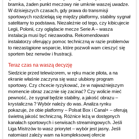
bramka, żaden punkt meczowy nie umknie waszej uwadze.
W dzisiejszych czasach, gdy prawa do transmisji
sportowych rozdzielają się między platformy, stabilny sygnał
satelitarny to podstawa. Niezależnie od tego, czy kibicujecie
Legii, Polonii, czy oglądacie mecze Serie A – wasza
instalacja musi być niezawodna. Rekomendowani
instalatorzy oferujący pomoc techniczną w razie problemów
to niezastąpione wsparcie, które pozwoli wam cieszyć się
sportem bez nerwów i frustracji.
Teraz czas na waszą decyzję
Siedzicie przed telewizorem, w ręku macie pilota, a na
ekranie właśnie zaczyna się wasz ulubiony program
sportowy. Czy chcecie ryzykować, że w najważniejszym
momencie obraz zacznie się zacinać? Czy wolicie mieć
pewność, że sygnał będzie stabilny, a jakość obrazu –
krystaliczna ? Wybór należy do was. Analiza rynku
pokazuje, że obie platformy – Polsat Box i Canal+ – oferują
świetną jakość techniczną. Różnice leżą w dostępnych
kanałach sportowych i serwisach streamingowych. Jeśli
Liga Mistrzów to wasz priorytet – wybór jest jasny. Jeśli
natomiast zależy wam na kompleksowej ofercie