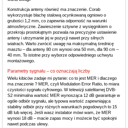
Konstrukcja anteny również ma znaczenie. Corab
wykorzystuje blachę stalową ocynkowaną ogniowo o
grubości 1,2 mm, co zapewnia odporność na warunki
atmosferyczne. Zawieszenie sztywne z wysięgnikiem o
przekroju prostokątnym pozwala na precyzyjne ustawienie
anteny i utrzymanie jej w pozycji nawet przy silnych
wiatrach. Warto zwrócić uwagę na maksymalną średnicę
masztu – dla anteny 80 cm wynosi ona 50 mm, dla 90 cm –
40 mm. To istotne przy wyborze odpowiedniego uchwytu
montażowego.
Parametry sygnału – co oznaczają liczby
Wielu kibiców zadaje mi pytanie: co to jest MER i dlaczego
ma znaczenie ? MER, czyli Modulation Error Ratio, to miara
czystości sygnału cyfrowego. W telewizji satelitarnej DVB-
S2 minimalna wartość MER wynosząca 12 dB gwarantuje w
ogóle odbiór sygnału, ale typowa wartość zapewniająca
stabilny odbiór przy różnych warunkach pogodowych to 15
dB lub więcej. Jeśli wasz instalator mówi wam, że MER
wynosi 18 dB – macie zapas mocy i możecie być spokojni
nawet podczas ulewy.