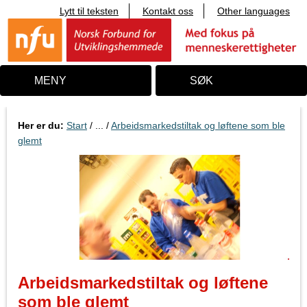
Lytt til teksten
Kontakt oss
Other languages
T
i
l
i
n
n
MENY
SØK
h
o
l
d
Her er du:
Start
/ ... /
Arbeidsmarkedstiltak og løftene som ble
glemt
Arbeidsmarkedstiltak og løftene
som ble glemt