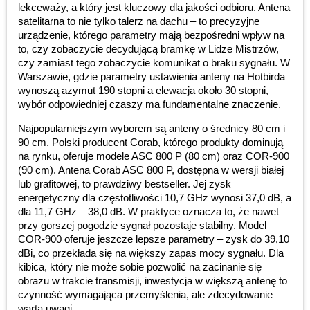
lekceważy, a który jest kluczowy dla jakości odbioru. Antena
satelitarna to nie tylko talerz na dachu – to precyzyjne
urządzenie, którego parametry mają bezpośredni wpływ na
to, czy zobaczycie decydującą bramkę w Lidze Mistrzów,
czy zamiast tego zobaczycie komunikat o braku sygnału. W
Warszawie, gdzie parametry ustawienia anteny na Hotbirda
wynoszą azymut 190 stopni a elewacja około 30 stopni,
wybór odpowiedniej czaszy ma fundamentalne znaczenie.
Najpopularniejszym wyborem są anteny o średnicy 80 cm i
90 cm. Polski producent Corab, którego produkty dominują
na rynku, oferuje modele ASC 800 P (80 cm) oraz COR-900
(90 cm). Antena Corab ASC 800 P, dostępna w wersji białej
lub grafitowej, to prawdziwy bestseller. Jej zysk
energetyczny dla częstotliwości 10,7 GHz wynosi 37,0 dB, a
dla 11,7 GHz – 38,0 dB. W praktyce oznacza to, że nawet
przy gorszej pogodzie sygnał pozostaje stabilny. Model
COR-900 oferuje jeszcze lepsze parametry – zysk do 39,10
dBi, co przekłada się na większy zapas mocy sygnału. Dla
kibica, który nie może sobie pozwolić na zacinanie się
obrazu w trakcie transmisji, inwestycja w większą antenę to
czynność wymagająca przemyślenia, ale zdecydowanie
warta uwagi.