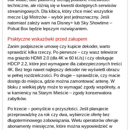
techniczne, ale różnią się w kwestii dostępnych serwisów
streamingowych. Dla kibica, który chce mieć wszystkie
mecze Ligi Mistrzów – wybór jest jednoznaczny. Jeśli
natomiast zależy wam na Disney+ lub Sky Showtime –
Polsat Box będzie lepszym rozwiązaniem.
Praktyczne wskazówki przed zakupem
Zanim podpiszecie umowę czy kupicie dekoder, warto
sprawdzić kilka rzeczy. Po pierwsze – czy wasz telewizor
ma gniazdo HDMI 2.0 (dla 4K w 60 kl./s) i czy obsługuje
HDCP 2.2, które jest wymagane dla zabezpieczonych treści
4K. Bez tego nawet najlepszy dekoder nie wyświetli obrazu
w pełnej rozdzielczości. Po drugie – sprawdźcie, czy macie
dostęp do miejsca, gdzie można zamontować antenę. W
bloku z wielkiej płyty może to wymagać zgody wspólnoty, a
w kamienicy na Starym Mieście – zgody konserwatora
zabytków.
Po trzecie – pomyślcie o przyszłości. Jeśli planujecie
przeprowadzkę za rok czy dwa, wybierzcie ofertę bez
długoterminowego zobowiązania. Wielu operatorów oferuje
abonamenty miesięczne, które można wypowiedzieć w