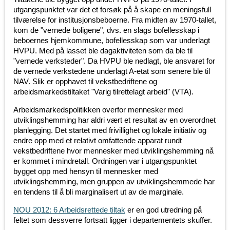
utgangspunktet var det et forsøk på å skape en meningsfull
tilværelse for institusjonsbeboerne. Fra midten av 1970-tallet,
kom de "vernede boligene", dvs. en slags bofellesskap i
beboernes hjemkommune, bofellesskap som var underlagt
HVPU. Med på lasset ble dagaktiviteten som da ble til
"vernede verksteder". Da HVPU ble nedlagt, ble ansvaret for
de vernede verkstedene underlagt A-etat som senere ble til
NAV. Slik er opphavet til vekstbedriftene og
arbeidsmarkedstiltaket "Varig tilrettelagt arbeid" (VTA).
Arbeidsmarkedspolitikken overfor mennesker med
utviklingshemming har aldri vært et resultat av en overordnet
planlegging. Det startet med frivillighet og lokale initiativ og
endre opp med et relativt omfattende apparat rundt
vekstbedriftene hvor mennesker med utviklingshemming nå
er kommet i mindretall. Ordningen var i utgangspunktet
bygget opp med hensyn til mennesker med
utviklingshemming, men gruppen av utviklingshemmede har
en tendens til å bli marginalisert ut av de marginale.
NOU 2012: 6 Arbeidsrettede tiltak
er en god utredning på
feltet som dessverre fortsatt ligger i departementets skuffer.