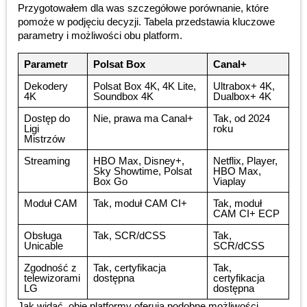
Przygotowałem dla was szczegółowe porównanie, które
pomoże w podjęciu decyzji. Tabela przedstawia kluczowe
parametry i możliwości obu platform.
Parametr
Polsat Box
Canal+
Dekodery
Polsat Box 4K, 4K Lite,
Ultrabox+ 4K,
4K
Soundbox 4K
Dualbox+ 4K
Dostęp do
Nie, prawa ma Canal+
Tak, od 2024
Ligi
roku
Mistrzów
Streaming
HBO Max, Disney+,
Netflix, Player,
Sky Showtime, Polsat
HBO Max,
Box Go
Viaplay
Moduł CAM
Tak, moduł CAM CI+
Tak, moduł
CAM CI+ ECP
Obsługa
Tak, SCR/dCSS
Tak,
Unicable
SCR/dCSS
Zgodność z
Tak, certyfikacja
Tak,
telewizorami
dostępna
certyfikacja
LG
dostępna
Jak widać, obie platformy oferują podobne możliwości