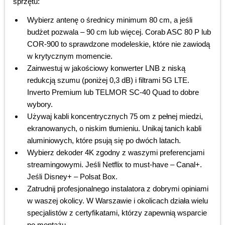
sprzętu:
Wybierz antenę o średnicy minimum 80 cm, a jeśli
budżet pozwala – 90 cm lub więcej. Corab ASC 80 P lub
COR-900 to sprawdzone modeleskie, które nie zawiodą
w krytycznym momencie.
Zainwestuj w jakościowy konwerter LNB z niską
redukcją szumu (poniżej 0,3 dB) i filtrami 5G LTE.
Inverto Premium lub TELMOR SC-40 Quad to dobre
wybory.
Używaj kabli koncentrycznych 75 om z pełnej miedzi,
ekranowanych, o niskim tłumieniu. Unikaj tanich kabli
aluminiowych, które psują się po dwóch latach.
Wybierz dekoder 4K zgodny z waszymi preferencjami
streamingowymi. Jeśli Netflix to must-have – Canal+.
Jeśli Disney+ – Polsat Box.
Zatrudnij profesjonalnego instalatora z dobrymi opiniami
w waszej okolicy. W Warszawie i okolicach działa wielu
specjalistów z certyfikatami, którzy zapewnią wsparcie
po montażu.