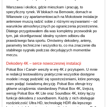
Warszawa i okolice, gdzie mieszkam i pracuję, to
specyficzny rynek. W blokach na Bemowie, domach w
Wilanowie czy apartamentowcach na Mokotowie instalacje
antenowe muszą radzić sobie z różnymi wyzwaniami – od
warunków atmosferycznych po ograniczenia przestrzenne.
Dlatego przygotowałem dla was kompletny przewodnik po
tym, jak skonfigurować idealny system odbioru dla
prawdziwego fana sportu. Omówimy dekodery, anteny,
parametry techniczne i wszystko to, co ma znaczenie dla
stabilnego sygnału podczas decydujących momentów
meczu.
Dekodery 4K – serce nowoczesnej instalacji
Polsat Box i Canal+ weszły w erę 4K z przytupem. U mnie
w redakcji testowaliśmy praktycznie wszystkie dostępne
modele i mogę podzielić się spostrzeżeniami, które pomogą
wam podjąć świadomą decyzję. Polsat Box oferuje trzy
główne urządzenia: standardowy Polsat Box 4K, lżejszą
wersję Polsat Box 4K Lite oraz Soundbox 4K, który łączy
funkcje dekodera z soundbarem. Każdy z nich obsługuje
rozdzielczość Ultra HD, technologię HDR dla lepszego