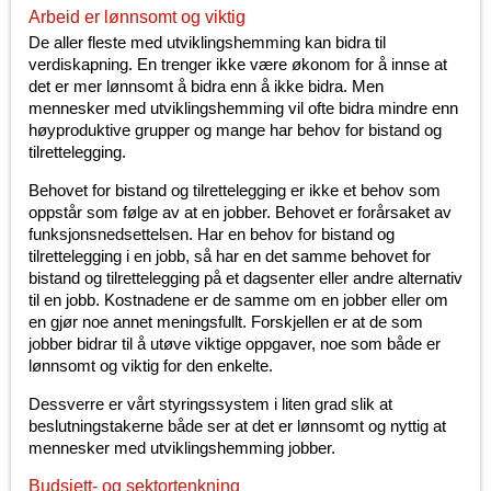
Arbeid er lønnsomt og viktig
De aller fleste med utviklingshemming kan bidra til
verdiskapning. En trenger ikke være økonom for å innse at
det er mer lønnsomt å bidra enn å ikke bidra. Men
mennesker med utviklingshemming vil ofte bidra mindre enn
høyproduktive grupper og mange har behov for bistand og
tilrettelegging.
Behovet for bistand og tilrettelegging er ikke et behov som
oppstår som følge av at en jobber. Behovet er forårsaket av
funksjonsnedsettelsen. Har en behov for bistand og
tilrettelegging i en jobb, så har en det samme behovet for
bistand og tilrettelegging på et dagsenter eller andre alternativ
til en jobb. Kostnadene er de samme om en jobber eller om
en gjør noe annet meningsfullt. Forskjellen er at de som
jobber bidrar til å utøve viktige oppgaver, noe som både er
lønnsomt og viktig for den enkelte.
Dessverre er vårt styringssystem i liten grad slik at
beslutningstakerne både ser at det er lønnsomt og nyttig at
mennesker med utviklingshemming jobber.
Budsjett- og sektortenkning