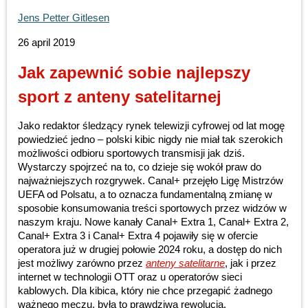
Jens Petter Gitlesen
26 april 2019
Jak zapewnić sobie najlepszy
sport z anteny satelitarnej
Jako redaktor śledzący rynek telewizji cyfrowej od lat mogę
powiedzieć jedno – polski kibic nigdy nie miał tak szerokich
możliwości odbioru sportowych transmisji jak dziś.
Wystarczy spojrzeć na to, co dzieje się wokół praw do
najważniejszych rozgrywek. Canal+ przejęło Ligę Mistrzów
UEFA od Polsatu, a to oznacza fundamentalną zmianę w
sposobie konsumowania treści sportowych przez widzów w
naszym kraju. Nowe kanały Canal+ Extra 1, Canal+ Extra 2,
Canal+ Extra 3 i Canal+ Extra 4 pojawiły się w ofercie
operatora już w drugiej połowie 2024 roku, a dostęp do nich
jest możliwy zarówno przez
anteny satelitarne
, jak i przez
internet w technologii OTT oraz u operatorów sieci
kablowych. Dla kibica, który nie chce przegapić żadnego
ważnego meczu, była to prawdziwa rewolucja.