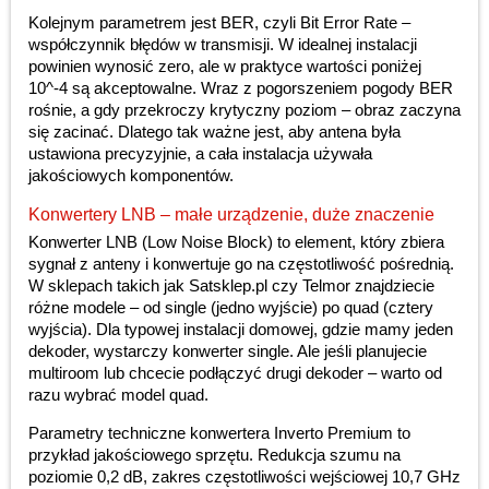
Kolejnym parametrem jest BER, czyli Bit Error Rate –
współczynnik błędów w transmisji. W idealnej instalacji
powinien wynosić zero, ale w praktyce wartości poniżej
10^-4 są akceptowalne. Wraz z pogorszeniem pogody BER
rośnie, a gdy przekroczy krytyczny poziom – obraz zaczyna
się zacinać. Dlatego tak ważne jest, aby antena była
ustawiona precyzyjnie, a cała instalacja używała
jakościowych komponentów.
Konwertery LNB – małe urządzenie, duże znaczenie
Konwerter LNB (Low Noise Block) to element, który zbiera
sygnał z anteny i konwertuje go na częstotliwość pośrednią.
W sklepach takich jak Satsklep.pl czy Telmor znajdziecie
różne modele – od single (jedno wyjście) po quad (cztery
wyjścia). Dla typowej instalacji domowej, gdzie mamy jeden
dekoder, wystarczy konwerter single. Ale jeśli planujecie
multiroom lub chcecie podłączyć drugi dekoder – warto od
razu wybrać model quad.
Parametry techniczne konwertera Inverto Premium to
przykład jakościowego sprzętu. Redukcja szumu na
poziomie 0,2 dB, zakres częstotliwości wejściowej 10,7 GHz