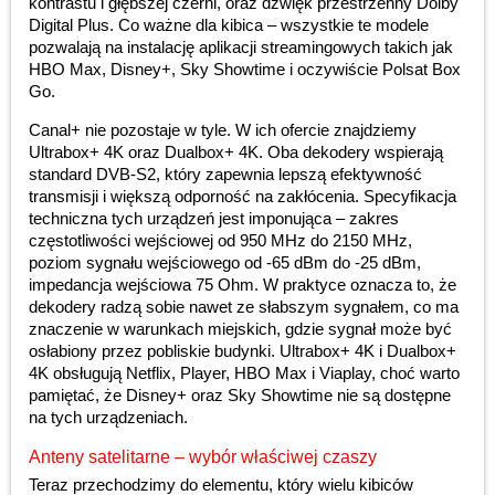
kontrastu i głębszej czerni, oraz dźwięk przestrzenny Dolby
Digital Plus. Co ważne dla kibica – wszystkie te modele
pozwalają na instalację aplikacji streamingowych takich jak
HBO Max, Disney+, Sky Showtime i oczywiście Polsat Box
Go.
Canal+ nie pozostaje w tyle. W ich ofercie znajdziemy
Ultrabox+ 4K oraz Dualbox+ 4K. Oba dekodery wspierają
standard DVB-S2, który zapewnia lepszą efektywność
transmisji i większą odporność na zakłócenia. Specyfikacja
techniczna tych urządzeń jest imponująca – zakres
częstotliwości wejściowej od 950 MHz do 2150 MHz,
poziom sygnału wejściowego od -65 dBm do -25 dBm,
impedancja wejściowa 75 Ohm. W praktyce oznacza to, że
dekodery radzą sobie nawet ze słabszym sygnałem, co ma
znaczenie w warunkach miejskich, gdzie sygnał może być
osłabiony przez pobliskie budynki. Ultrabox+ 4K i Dualbox+
4K obsługują Netflix, Player, HBO Max i Viaplay, choć warto
pamiętać, że Disney+ oraz Sky Showtime nie są dostępne
na tych urządzeniach.
Anteny satelitarne – wybór właściwej czaszy
Teraz przechodzimy do elementu, który wielu kibiców