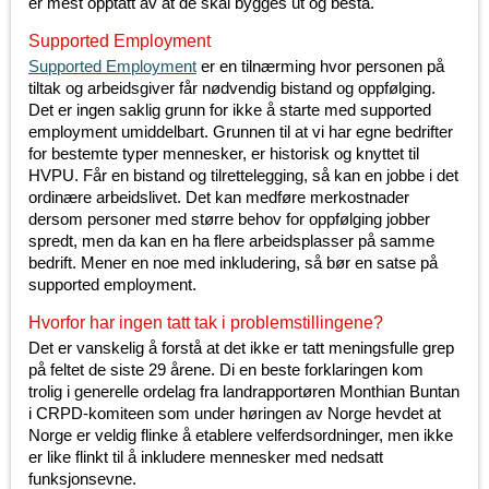
er mest opptatt av at de skal bygges ut og bestå.
Supported Employment
Supported Employment
er en tilnærming hvor personen på
tiltak og arbeidsgiver får nødvendig bistand og oppfølging.
Det er ingen saklig grunn for ikke å starte med supported
employment umiddelbart. Grunnen til at vi har egne bedrifter
for bestemte typer mennesker, er historisk og knyttet til
HVPU. Får en bistand og tilrettelegging, så kan en jobbe i det
ordinære arbeidslivet. Det kan medføre merkostnader
dersom personer med større behov for oppfølging jobber
spredt, men da kan en ha flere arbeidsplasser på samme
bedrift. Mener en noe med inkludering, så bør en satse på
supported employment.
Hvorfor har ingen tatt tak i problemstillingene?
Det er vanskelig å forstå at det ikke er tatt meningsfulle grep
på feltet de siste 29 årene. Di en beste forklaringen kom
trolig i generelle ordelag fra landrapportøren Monthian Buntan
i CRPD-komiteen som under høringen av Norge hevdet at
Norge er veldig flinke å etablere velferdsordninger, men ikke
er like flinkt til å inkludere mennesker med nedsatt
funksjonsevne.