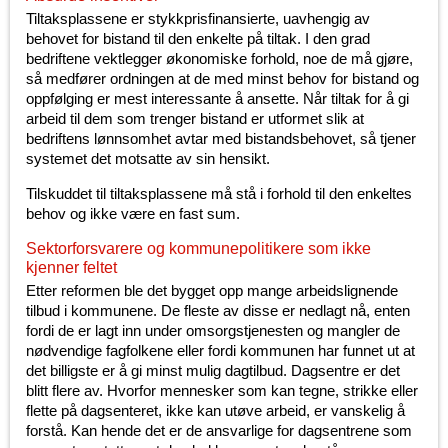
Tiltaksplassene er stykkprisfinansierte, uavhengig av
behovet for bistand til den enkelte på tiltak. I den grad
bedriftene vektlegger økonomiske forhold, noe de må gjøre,
så medfører ordningen at de med minst behov for bistand og
oppfølging er mest interessante å ansette. Når tiltak for å gi
arbeid til dem som trenger bistand er utformet slik at
bedriftens lønnsomhet avtar med bistandsbehovet, så tjener
systemet det motsatte av sin hensikt.
Tilskuddet til tiltaksplassene må stå i forhold til den enkeltes
behov og ikke være en fast sum.
Sektorforsvarere og kommunepolitikere som ikke
kjenner feltet
Etter reformen ble det bygget opp mange arbeidslignende
tilbud i kommunene. De fleste av disse er nedlagt nå, enten
fordi de er lagt inn under omsorgstjenesten og mangler de
nødvendige fagfolkene eller fordi kommunen har funnet ut at
det billigste er å gi minst mulig dagtilbud. Dagsentre er det
blitt flere av. Hvorfor mennesker som kan tegne, strikke eller
flette på dagsenteret, ikke kan utøve arbeid, er vanskelig å
forstå. Kan hende det er de ansvarlige for dagsentrene som