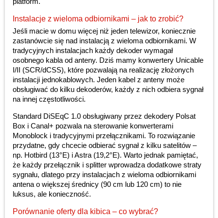
platform.
Instalacje z wieloma odbiornikami – jak to zrobić?
Jeśli macie w domu więcej niż jeden telewizor, koniecznie
zastanówcie się nad instalacją z wieloma odbiornikami. W
tradycyjnych instalacjach każdy dekoder wymagał
osobnego kabla od anteny. Dziś mamy konwertery Unicable
I/II (SCR/dCSS), które pozwalają na realizację złożonych
instalacji jednokablowych. Jeden kabel z anteny może
obsługiwać do kilku dekoderów, każdy z nich odbiera sygnał
na innej częstotliwości.
Standard DiSEqC 1.0 obsługiwany przez dekodery Polsat
Box i Canal+ pozwala na sterowanie konwerterami
Monoblock i tradycyjnymi przełącznikami. To rozwiązanie
przydatne, gdy chcecie odbierać sygnał z kilku satelitów –
np. Hotbird (13°E) i Astra (19,2°E). Warto jednak pamiętać,
że każdy przełącznik i splitter wprowadza dodatkowe straty
sygnału, dlatego przy instalacjach z wieloma odbiornikami
antena o większej średnicy (90 cm lub 120 cm) to nie
luksus, ale konieczność.
Porównanie oferty dla kibica – co wybrać?