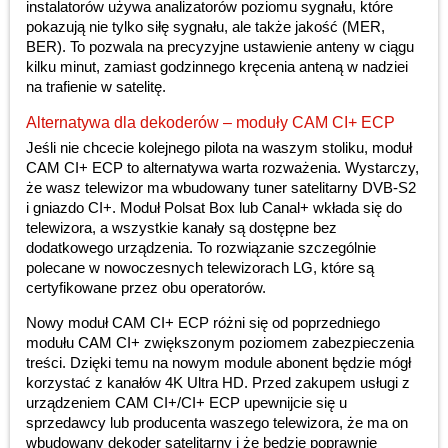
instalatorów używa analizatorów poziomu sygnału, które
pokazują nie tylko siłę sygnału, ale także jakość (MER,
BER). To pozwala na precyzyjne ustawienie anteny w ciągu
kilku minut, zamiast godzinnego kręcenia anteną w nadziei
na trafienie w satelitę.
Alternatywa dla dekoderów – moduły CAM CI+ ECP
Jeśli nie chcecie kolejnego pilota na waszym stoliku, moduł
CAM CI+ ECP to alternatywa warta rozważenia. Wystarczy,
że wasz telewizor ma wbudowany tuner satelitarny DVB-S2
i gniazdo CI+. Moduł Polsat Box lub Canal+ wkłada się do
telewizora, a wszystkie kanały są dostępne bez
dodatkowego urządzenia. To rozwiązanie szczególnie
polecane w nowoczesnych telewizorach LG, które są
certyfikowane przez obu operatorów.
Nowy moduł CAM CI+ ECP różni się od poprzedniego
modułu CAM CI+ zwiększonym poziomem zabezpieczenia
treści. Dzięki temu na nowym module abonent będzie mógł
korzystać z kanałów 4K Ultra HD. Przed zakupem usługi z
urządzeniem CAM CI+/CI+ ECP upewnijcie się u
sprzedawcy lub producenta waszego telewizora, że ma on
wbudowany dekoder satelitarny i że będzie poprawnie