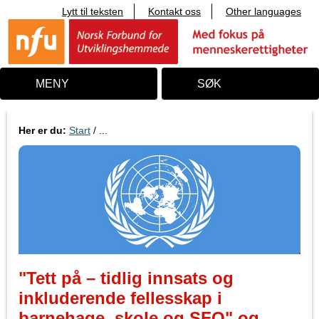
Lytt til teksten
Kontakt oss
Other languages
T
i
l
i
n
n
MENY
SØK
h
o
l
d
Her er du:
Start
/ ...
"Tett på – tidlig innsats og
inkluderende fellesskap i
barnehage, skole og SFO" og