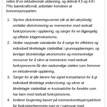
retten til en inkluderende utdanning, og delmål 4.5 og 4.8 i
FNs bærekraftsmål, anbefaler komiteen at
konvensjonsparten:
Styrker diskrimineringsvernet slik at det uttrykkelig
omfatter diskriminering av mennesker med nedsatt
funksjonsevne i opplæring, og sørger for en tilgjengelig
og effektiv klagemekanisme,
Vedtar nasjonale standarder for å sørge for effektive og
individuelt tilrettelagte støttetiltak i grunnopplæringen, og
bevilger tilstrekkelige økonomiske og menneskelige
ressurser for å sikre at mennesker med nedsatt
funksjonsevne får den nødvendige støtten som fremmer
en inkluderende opplæring,
Sørger for at alle lærere har egnet kompetanse for å gi
individuelt tilrettelagt undervisning, og sikrer at
tilrettelagte støttetiltak er kostnadsfrie for foreldre som
har barn med nedsatt funksjonsevne,
Innfører lovgivning basert på menneskerettsperspektivet
for funksjonshemming som er i samsvar med