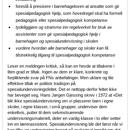
foreslå å presisere i barnehageloven at ansatte som gir
spesialpedagogisk hjelp, som hovedregel skal ha formell
pedagogisk eller spesialpedagogisk kompetanse
tydeliggjøre og stramme inn regelverket for bruk av
assistenter som gir spesialpedagogisk hjelp i
barnehagen og spesialundervisning i skolen
vurdere hvordan alle barnehager og skoler kan få
tilstrekkelig tilgang til spesialpedagogisk kompetanse
Leser en meldingen kritisk, så kan en hevde at tiltakene i
liten grad er tiltak. Ingen av dem er klare, konkrete og
forpliktende svar på FNs anbefalinger. Men uklare og lite
effektive tiltak er politisk tradisjon på
spesialundervisningsfeltet. Det er nettopp derfor feltet ikke
har beveget seg. Hans Jørgen Gjessing skrev i 1972 at
«Det
blir ikke spesialundervisning om vi plasserer barn i egne
skoler, i egne klasser, i små grupper, underviser dem
enkeltvis, putter til dem selvinstruerende
undervisningsmateriell, deler en vanlig klasse i to eller setter
inn en lærerassistent. Spesialundervisning blir det først når vi
kan tilby en undervisning basert på maksimal innsikt om det