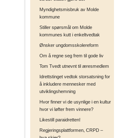
Myndighetsmisbruk av Molde
kommune
Stiller spørsmål om Molde
kommunes kutt i enkeltvedtak
Ønsker ungdomsskolereform
Om å regne seg frem til gode liv
Tom Tvedt utnevnt til æresmedlem
Idrettstinget vedtok storsatsning for
å inkludere mennesker med
utviklingshemning
Hvor finner vi de usynlige i en kultur
hvor vi løfter frem vinnere?
Likestill paraidretten!
Regjeringsplattformen, CRPD –
hva skjer?