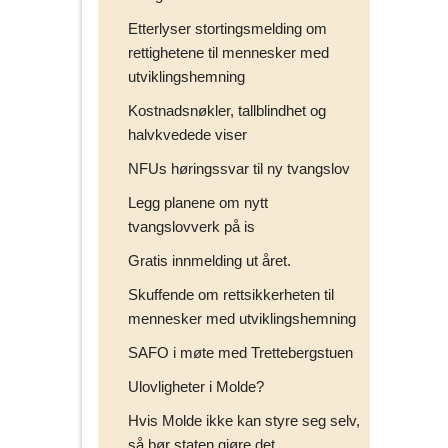
Etterlyser stortingsmelding om
rettighetene til mennesker med
utviklingshemning
Kostnadsnøkler, tallblindhet og
halvkvedede viser
NFUs høringssvar til ny tvangslov
Legg planene om nytt
tvangslovverk på is
Gratis innmelding ut året.
Skuffende om rettsikkerheten til
mennesker med utviklingshemning
SAFO i møte med Trettebergstuen
Ulovligheter i Molde?
Hvis Molde ikke kan styre seg selv,
så bør staten gjøre det