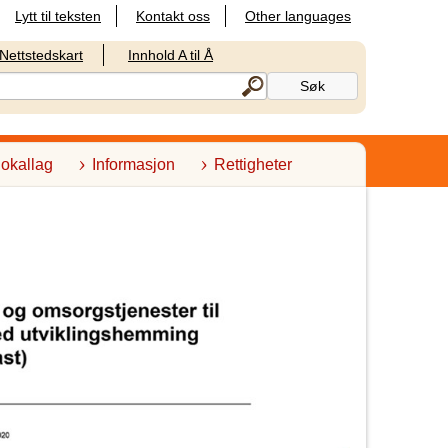
Lytt til teksten
Kontakt oss
Other languages
Nettstedskart
Innhold A til Å
lokallag
Informasjon
Rettigheter