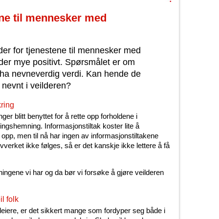
ene til mennesker med
eder for tjenestene til mennesker med
der mye positivt. Spørsmålet er om
il ha nevneverdig verdi. Kan hende de
 nevnt i veilderen?
kring
ger blitt benyttet for å rette opp forholdene i
lingshemning. Informasjonstiltak koster lite å
s opp, men til nå har ingen av informasjonstiltakene
vverket ikke følges, så er det kanskje ikke lettere å få
ningene vi har og da bør vi forsøke å gjøre veilderen
l folk
pleiere, er det sikkert mange som fordyper seg både i