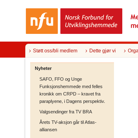
T
i
l
i
n
n
h
o
l
Støtt oss/bli medlem
Dette gjør vi
Orga
d
Nyheter
SAFO, FFO og Unge
Funksjonshemmede med felles
kronikk om CRPD – kravet fra
paraplyene, i Dagens perspektiv.
Valgsendinger fra TV BRA
Årets TV-aksjon går til Atlas-
alliansen