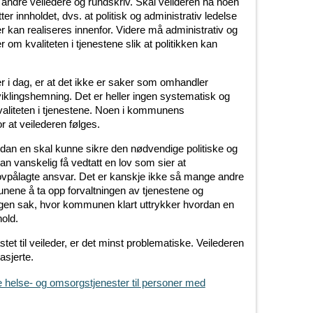
t, andre veiledere og rundskriv. Skal veilderen ha noen
r innholdet, dvs. at politisk og administrativ ledelse
kan realiseres innenfor. Videre må administrativ og
r om kvaliteten i tjenestene slik at politikken kan
r i dag, er at det ikke er saker som omhandler
iklingshemning. Det er heller ingen systematisk og
valiteten i tjenestene. Noen i kommunens
r at veilederen følges.
an en skal kunne sikre den nødvendige politiske og
an vanskelig få vedtatt en lov som sier at
ovpålagte ansvar. Det er kanskje ikke så mange andre
nene å ta opp forvaltningen av tjenestene og
egen sak, hvor kommunen klart uttrykker hvordan en
hold.
tet til veileder, er det minst problematiske. Veilederen
asjerte.
e helse- og omsorgstjenester til personer med