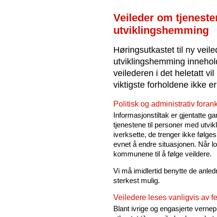
Veileder om tjenest
utviklingshemming
Høringsutkastet til ny veil
utviklingshemming innehol
veilederen i det heletatt v
viktigste forholdene ikke er
Politisk og administrativ foran
Informasjonstiltak er gjentatte gan
tjenestene til personer med utvik
iverksette, de trenger ikke følge
evnet å endre situasjonen. Når lo
kommunene til å følge veildere.
Vi må imidlertid benytte de anled
sterkest mulig.
Veiledere leses vanligvis av fei
Blant ivrige og engasjerte verne