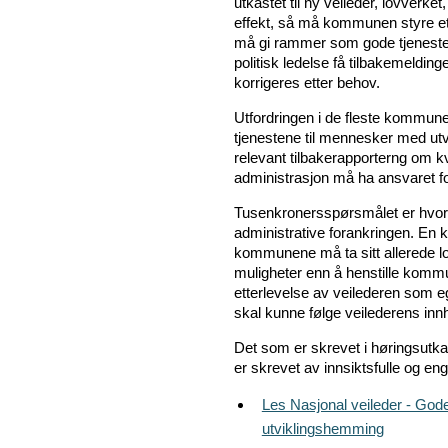
utkastet til ny veileder, lovverke
effekt, så må kommunen styre ette
må gi rammer som gode tjenester 
politisk ledelse få tilbakemeldinge
korrigeres etter behov.
Utfordringen i de fleste kommune
tjenestene til mennesker med utv
relevant tilbakerapporterng om k
administrasjon må ha ansvaret fo
Tusenkronersspørsmålet er hvord
administrative forankringen. En k
kommunene må ta sitt allerede l
muligheter enn å henstille kommu
etterlevelse av veilederen som 
skal kunne følge veilederens inn
Det som er skrevet i høringsutkas
er skrevet av innsiktsfulle og eng
Les Nasjonal veileder - God
utviklingshemming