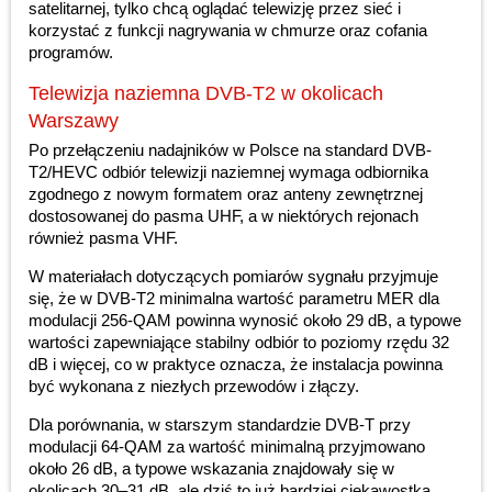
satelitarnej, tylko chcą oglądać telewizję przez sieć i
korzystać z funkcji nagrywania w chmurze oraz cofania
programów.
Telewizja naziemna DVB-T2 w okolicach
Warszawy
Po przełączeniu nadajników w Polsce na standard DVB-
T2/HEVC odbiór telewizji naziemnej wymaga odbiornika
zgodnego z nowym formatem oraz anteny zewnętrznej
dostosowanej do pasma UHF, a w niektórych rejonach
również pasma VHF.
W materiałach dotyczących pomiarów sygnału przyjmuje
się, że w DVB-T2 minimalna wartość parametru MER dla
modulacji 256-QAM powinna wynosić około 29 dB, a typowe
wartości zapewniające stabilny odbiór to poziomy rzędu 32
dB i więcej, co w praktyce oznacza, że instalacja powinna
być wykonana z niezłych przewodów i złączy.
Dla porównania, w starszym standardzie DVB-T przy
modulacji 64-QAM za wartość minimalną przyjmowano
około 26 dB, a typowe wskazania znajdowały się w
okolicach 30–31 dB, ale dziś to już bardziej ciekawostka