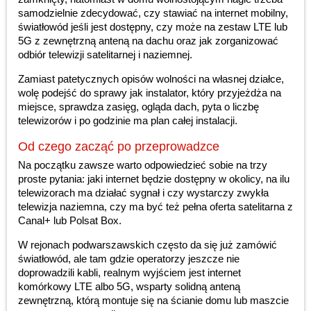
samodzielnie zdecydować, czy stawiać na internet mobilny,
światłowód jeśli jest dostępny, czy może na zestaw LTE lub
5G z zewnętrzną anteną na dachu oraz jak zorganizować
odbiór telewizji satelitarnej i naziemnej.
Zamiast patetycznych opisów wolności na własnej działce,
wolę podejść do sprawy jak instalator, który przyjeżdża na
miejsce, sprawdza zasięg, ogląda dach, pyta o liczbę
telewizorów i po godzinie ma plan całej instalacji.
Od czego zacząć po przeprowadzce
Na początku zawsze warto odpowiedzieć sobie na trzy
proste pytania: jaki internet będzie dostępny w okolicy, na ilu
telewizorach ma działać sygnał i czy wystarczy zwykła
telewizja naziemna, czy ma być też pełna oferta satelitarna z
Canal+ lub Polsat Box.
W rejonach podwarszawskich często da się już zamówić
światłowód, ale tam gdzie operatorzy jeszcze nie
doprowadzili kabli, realnym wyjściem jest internet
komórkowy LTE albo 5G, wsparty solidną anteną
zewnętrzną, którą montuje się na ścianie domu lub maszcie