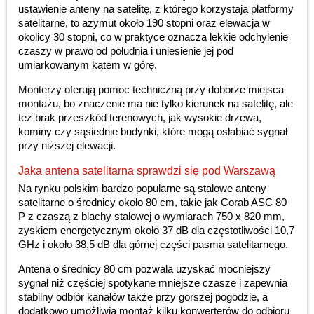
ustawienie anteny na satelitę, z którego korzystają platformy
satelitarne, to azymut około 190 stopni oraz elewacja w
okolicy 30 stopni, co w praktyce oznacza lekkie odchylenie
czaszy w prawo od południa i uniesienie jej pod
umiarkowanym kątem w górę.
Monterzy oferują pomoc techniczną przy doborze miejsca
montażu, bo znaczenie ma nie tylko kierunek na satelitę, ale
też brak przeszkód terenowych, jak wysokie drzewa,
kominy czy sąsiednie budynki, które mogą osłabiać sygnał
przy niższej elewacji.
Jaka antena satelitarna sprawdzi się pod Warszawą
Na rynku polskim bardzo popularne są stalowe anteny
satelitarne o średnicy około 80 cm, takie jak Corab ASC 80
P z czaszą z blachy stalowej o wymiarach 750 x 820 mm,
zyskiem energetycznym około 37 dB dla częstotliwości 10,7
GHz i około 38,5 dB dla górnej części pasma satelitarnego.
Antena o średnicy 80 cm pozwala uzyskać mocniejszy
sygnał niż częściej spotykane mniejsze czasze i zapewnia
stabilny odbiór kanałów także przy gorszej pogodzie, a
dodatkowo umożliwia montaż kilku konwerterów do odbioru