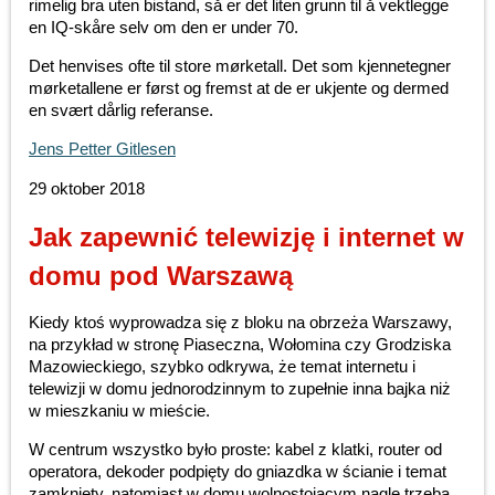
rimelig bra uten bistand, så er det liten grunn til å vektlegge
en IQ-skåre selv om den er under 70.
Det henvises ofte til store mørketall. Det som kjennetegner
mørketallene er først og fremst at de er ukjente og dermed
en svært dårlig referanse.
Jens Petter Gitlesen
29 oktober 2018
Jak zapewnić telewizję i internet w
domu pod Warszawą
Kiedy ktoś wyprowadza się z bloku na obrzeża Warszawy,
na przykład w stronę Piaseczna, Wołomina czy Grodziska
Mazowieckiego, szybko odkrywa, że temat internetu i
telewizji w domu jednorodzinnym to zupełnie inna bajka niż
w mieszkaniu w mieście.
W centrum wszystko było proste: kabel z klatki, router od
operatora, dekoder podpięty do gniazdka w ścianie i temat
zamknięty, natomiast w domu wolnostojącym nagle trzeba