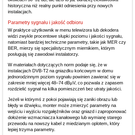
historyczna niż realny punkt odniesienia przy nowych
instalacjach.
Parametry sygnału i jakość odbioru
W praktyce użytkownik w menu telewizora lub dekodera
widzi zwykle procentowe słupki poziomu i jakości sygnału,
natomiast bardziej techniczne parametry, takie jak MER czy
BER, mierzy się specjalistycznym miernikiem, którym
posługują się zawodowi instalatorzy.
W materiałach dotyczących norm podaje się, że w
instalacjach DVB-T2 na gniazdku końcowym w domu
jednorodzinnym poziom sygnału powinien zawierać się w
zakresie mniej więcej 48–74 dBµV, co pozwala z zapasem
rozdzielić sygnał na kilka pomieszczeń bez utraty jakości.
Jeżeli w którymś z pokoi pojawiają się zaniki obrazu lub
błędy w dźwięku, monter może zmierzyć parametry na
wejściu i wyjściu rozgałęźników oraz gniazd i zaproponować
dołożenie wzmacniacza kanałowego lub wymianę starego
przewodu na nowszy kabel z miedzianym oplotem, który
lepiej trzyma parametry.