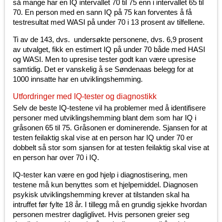
så mange har en IQ intervallet 70 til 75 enn i intervallet 65 til
70. En person med en sann IQ på 75 kan forventes å få
testresultat med WASI på under 70 i 13 prosent av tilfellene.
Ti av de 143, dvs. undersøkte personene, dvs. 6,9 prosent
av utvalget, fikk en estimert IQ på under 70 både med HASI
og WASI. Men to upresise tester godt kan være upresise
samtidig. Det er vanskelig å se Søndenaas belegg for at
1000 innsatte har en utviklingshemming.
Utfordringer med IQ-tester og diagnostikk
Selv de beste IQ-testene vil ha problemer med å identifisere
personer med utviklingshemming blant dem som har IQ i
gråsonen 65 til 75. Gråsonen er dominerende. Sjansen for at
testen feilaktig skal vise at en person har IQ under 70 er
dobbelt så stor som sjansen for at testen feilaktig skal vise at
en person har over 70 i IQ.
IQ-tester kan være en god hjelp i diagnostisering, men
testene må kun benyttes som et hjelpemiddel. Diagnosen
psykisk utviklingshemming krever at tilstanden skal ha
intruffet før fylte 18 år. I tillegg må en grundig sjekke hvordan
personen mestrer dagliglivet. Hvis personen greier seg