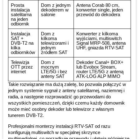
Prosta
Dom z jednym
Antena Corab 80 cm,
instalacja
dekoderem w
konwerter single, jeden
satelitarna
salonie
przewód do dekodera
na jeden
odbiornik
Instalacja
Dom z
Konwerter z kilkoma
SAT +
kilkoma
wyjściami, multiswitch
DVB-T2 na
telewizorami i
Signal MRP-508, antena
kilka
jednym
UHF, gniazda RTV-SAT
odbiorników
źródłem SAT
Telewizja
Dom z
Dekoder Canal+ BOX+
OTT przez
mocnym
lub Evobox Stream,
internet
LTE/5G i bez
router LTE/5G z anteną
anteny SAT
ATK-LOG ALP MIMO
Takie rozwiązanie ma dużą zaletę, bo pozwala połączyć w
jednym systemie sygnał z anteny satelitarnej, naziemnej i
radia, a następnie rozprowadzić go przewodami do
wszystkich pomieszczeń, dzięki czemu każdy domownik
może mieć osobny dekoder lub telewizor z własnym
tunerem DVB-T2.
Profesjonalni monterzy instalacji RTV-SAT od razu
konfigurują multiswitch w specjalnej skrzynce
multimedialnej, co porządkuje przewody i ułatwia późniejsze