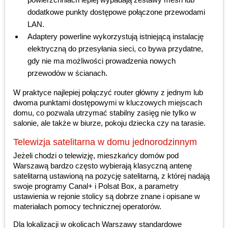
dodatkowe punkty dostępowe połączone przewodami
LAN.
Adaptery powerline wykorzystują istniejącą instalację
elektryczną do przesyłania sieci, co bywa przydatne,
gdy nie ma możliwości prowadzenia nowych
przewodów w ścianach.
W praktyce najlepiej połączyć router główny z jednym lub
dwoma punktami dostępowymi w kluczowych miejscach
domu, co pozwala utrzymać stabilny zasięg nie tylko w
salonie, ale także w biurze, pokoju dziecka czy na tarasie.
Telewizja satelitarna w domu jednorodzinnym
Jeżeli chodzi o telewizję, mieszkańcy domów pod
Warszawą bardzo często wybierają klasyczną antenę
satelitarną ustawioną na pozycję satelitarną, z której nadają
swoje programy Canal+ i Polsat Box, a parametry
ustawienia w rejonie stolicy są dobrze znane i opisane w
materiałach pomocy technicznej operatorów.
Dla lokalizacji w okolicach Warszawy standardowe