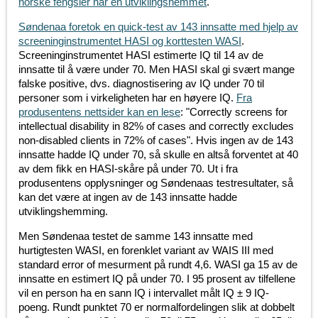
norske fengsler har en utviklingshemmet
.
Søndenaa foretok en quick-test av 143 innsatte med hjelp av
screeninginstrumentet HASI og korttesten WASI
.
Screeninginstrumentet HASI estimerte IQ til 14 av de
innsatte til å være under 70. Men HASI skal gi svært mange
falske positive, dvs. diagnostisering av IQ under 70 til
personer som i virkeligheten har en høyere IQ.
Fra
produsentens nettsider kan en lese
: "Correctly screens for
intellectual disability in 82% of cases and correctly excludes
non-disabled clients in 72% of cases". Hvis ingen av de 143
innsatte hadde IQ under 70, så skulle en altså forventet at 40
av dem fikk en HASI-skåre på under 70. Ut i fra
produsentens opplysninger og Søndenaas testresultater, så
kan det være at ingen av de 143 innsatte hadde
utviklingshemming.
Men Søndenaa testet de samme 143 innsatte med
hurtigtesten WASI, en forenklet variant av WAIS III med
standard error of mesurment på rundt 4,6. WASI ga 15 av de
innsatte en estimert IQ på under 70. I 95 prosent av tilfellene
vil en person ha en sann IQ i intervallet målt IQ ± 9 IQ-
poeng. Rundt punktet 70 er normalfordelingen slik at dobbelt