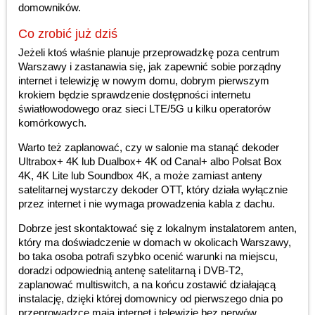
domowników.
Co zrobić już dziś
Jeżeli ktoś właśnie planuje przeprowadzkę poza centrum
Warszawy i zastanawia się, jak zapewnić sobie porządny
internet i telewizję w nowym domu, dobrym pierwszym
krokiem będzie sprawdzenie dostępności internetu
światłowodowego oraz sieci LTE/5G u kilku operatorów
komórkowych.
Warto też zaplanować, czy w salonie ma stanąć dekoder
Ultrabox+ 4K lub Dualbox+ 4K od Canal+ albo Polsat Box
4K, 4K Lite lub Soundbox 4K, a może zamiast anteny
satelitarnej wystarczy dekoder OTT, który działa wyłącznie
przez internet i nie wymaga prowadzenia kabla z dachu.
Dobrze jest skontaktować się z lokalnym instalatorem anten,
który ma doświadczenie w domach w okolicach Warszawy,
bo taka osoba potrafi szybko ocenić warunki na miejscu,
doradzi odpowiednią antenę satelitarną i DVB-T2,
zaplanować multiswitch, a na końcu zostawić działającą
instalację, dzięki której domownicy od pierwszego dnia po
przeprowadzce mają internet i telewizję bez nerwów.