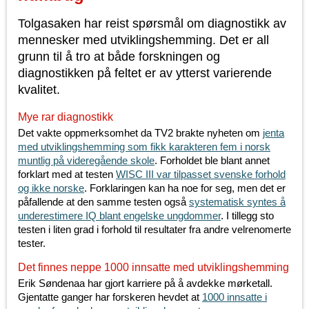
Tolgasaken har reist spørsmål om diagnostikk av
mennesker med utviklingshemming. Det er all
grunn til å tro at både forskningen og
diagnostikken på feltet er av ytterst varierende
kvalitet.
Mye rar diagnostikk
Det vakte oppmerksomhet da TV2 brakte nyheten om
jenta
med utviklingshemming som fikk karakteren fem i norsk
muntlig på videregående skole
. Forholdet ble blant annet
forklart med at testen
WISC III var tilpasset svenske forhold
og ikke norske
. Forklaringen kan ha noe for seg, men det er
påfallende at den samme testen også
systematisk syntes å
underestimere IQ blant engelske ungdommer
. I tillegg sto
testen i liten grad i forhold til resultater fra andre velrenomerte
tester.
Det finnes neppe 1000 innsatte med utviklingshemming
Erik Søndenaa har gjort karriere på å avdekke mørketall.
Gjentatte ganger har forskeren hevdet at
1000 innsatte i