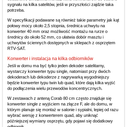
sygnału na kilka satelitów, jeśli w przyszłości zajdzie taka
potrzeba.
W specyfikacji podawane są również takie parametry jak kąt
połowy mocy około 2,5 stopnia, średnica uchwytu na
konwerter 40 mm oraz możliwość montażu na rurze o
średnicy do około 52 mm, co ułatwia dobór masztu i
uchwytów ściennych dostępnych w sklepach z osprzętem
RTV-SAT.
Konwerter i instalacja na kilka odbiorników
Jeśli w domu ma być tylko jeden dekoder satelitarny,
wystarczy konwerter typu single, natomiast przy dwóch
dekoderach lub dekoderze z nagrywarką wygodniejszy
będzie konwerter typu twin lub quad, które dają kilka wyjść
do podłączenia wielu przewodów koncentrycznych.
W zestawach z anteną Corab 80 cm często znajduje się
konwerter single z wyjściem na złącze F, ale do domu, w
którym planuje się montaż w salonie i sypialni, lepiej od razu
wybrać wersję z konwerterem quad, aby uniknąć
późniejszej wymiany osprzętu, gdy pojawi się dodatkowy
odbiornik.