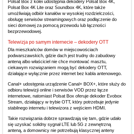
Polsat Box z kolei udostępnia dekodery Polsat Box 4K,
Polsat Box 4K Lite oraz Soundbox 4K, które także
umożliwiają odbiór kanałów w wysokiej rozdzielczości,
obsługę serwisów streamingowych oraz podłączenie do
sieci domowej za pomocą przewodu lub łączności
bezprzewodowej.
Telewizja po samym internecie – dekodery OTT
Dla mieszkańców domów w miejscowościach
podwarszawskich, gdzie dach jest trudny do zabudowy
anteną albo właściciel nie chce montować masztu,
ciekawym rozwiązaniem mogą być dekodery OTT,
działające wyłącznie przez internet bez kabla antenowego.
Canal+ udostępnia urządzenie Canal+ BOX+, które służy do
odbioru telewizji online i serwisów VOD przez łącze
internetowe, natomiast Polsat Box oferuje dekoder Evobox
Stream, działający w trybie OTT, który potrzebuje jedynie
stabilnego internetu i telewizora z wejściem HDMI.
Takie rozwiązania dobrze sprawdzają się tam, gdzie udało
się uzyskać solidny sygnał LTE lub 5G z zewnętrzną
anteną, a domownicy nie potrzebują klasycznej anteny