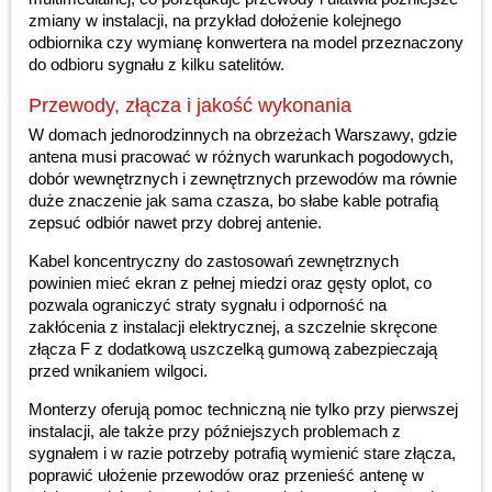
zmiany w instalacji, na przykład dołożenie kolejnego
odbiornika czy wymianę konwertera na model przeznaczony
do odbioru sygnału z kilku satelitów.
Przewody, złącza i jakość wykonania
W domach jednorodzinnych na obrzeżach Warszawy, gdzie
antena musi pracować w różnych warunkach pogodowych,
dobór wewnętrznych i zewnętrznych przewodów ma równie
duże znaczenie jak sama czasza, bo słabe kable potrafią
zepsuć odbiór nawet przy dobrej antenie.
Kabel koncentryczny do zastosowań zewnętrznych
powinien mieć ekran z pełnej miedzi oraz gęsty oplot, co
pozwala ograniczyć straty sygnału i odporność na
zakłócenia z instalacji elektrycznej, a szczelnie skręcone
złącza F z dodatkową uszczelką gumową zabezpieczają
przed wnikaniem wilgoci.
Monterzy oferują pomoc techniczną nie tylko przy pierwszej
instalacji, ale także przy późniejszych problemach z
sygnałem i w razie potrzeby potrafią wymienić stare złącza,
poprawić ułożenie przewodów oraz przenieść antenę w