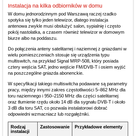
Instalacja na kilka odbiorników w domu
W domu jednorodzinnym pod Warszawą raczej rzadko
spotyka się tylko jeden telewizor, dlatego instalacja
antenowa zwykle musi obsłużyć salon, sypialnię i często
pokój nastolatka, a czasem również telewizor w domowym
biurze albo na poddaszu.
Do połączenia anteny satelitarnej i naziemnej z gniazdami w
wielu pomieszczeniach stosuje się urządzenia typu
multiswitch, na przykład Signal MRP-508, który posiada
cztery wejścia SAT, jedno wejście FM/DVB-T i osiem wyjść
na poszczególne gniazda abonenckie.
W specyfikacji takiego multiswitcha podawane są parametry
pracy, między innymi zakres częstotliwości 5–862 MHz dla
toru naziemnego i 950–2150 MHz dla części satelitarnej
oraz tłumienie rzędu około 14 dB dla sygnału DVB-T i około
3 dB dla toru SAT, co pozwala instalatorowi dobrać
odpowiedni wzmacniacz lub rozgałęźniki.
Rodzaj
Zastosowanie
Przykładowe elementy
instalacji