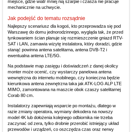
miejsce, gdzie wiatr mniej nią szarpie i czasza nie pracuje
mechanicznie na uchwycie.
Jak podejść do tematu rozsądnie
Najlepszy scenariusz dla kogoś, kto przeprowadza się pod
Warszawę do domu jednorodzinnego, wygląda tak, że przed
tynkowaniem ścian planuje się rozmieszczenie gniazd RTV-
SAT i LAN, zamawia wizytę instalatora, który doradzi, gdzie
stanąć powinna antena satelitarna, antena DVB-T2 i
ewentualna antena LTE/5G.
Na podstawie map zasięgu i doświadczeń z danej okolicy
monter może ocenić, czy wystarczy panelowa antena
wewnętrzna do internetu mobilnego, czy konieczna będzie
kierunkowa antena zewnętrzna taka jak ATK-LOG ALP LTE
MIMO, zamontowana na maszcie obok czaszy satelitarnej
Corab 80 cm.
Instalatorzy zapewniają wsparcie po montażu, dlatego w
razie zmiany operatora, wymiany dekodera na nowszy
model 4K lub dołożenia kolejnego odbiornika nie trzeba
zaczynać od zera, tylko drobnie przerobić istniejący układ
przewodów i urządzeń, co oszczędza czas oraz nerwy