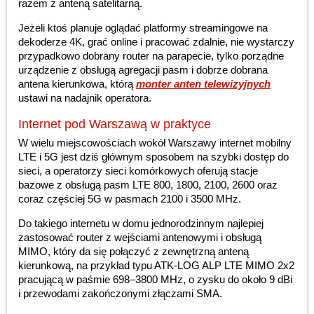
razem z anteną satelitarną.
Jeżeli ktoś planuje oglądać platformy streamingowe na
dekoderze 4K, grać online i pracować zdalnie, nie wystarczy
przypadkowo dobrany router na parapecie, tylko porządne
urządzenie z obsługą agregacji pasm i dobrze dobrana
antena kierunkowa, którą
monter anten telewizyjnych
ustawi na nadajnik operatora.
Internet pod Warszawą w praktyce
W wielu miejscowościach wokół Warszawy internet mobilny
LTE i 5G jest dziś głównym sposobem na szybki dostęp do
sieci, a operatorzy sieci komórkowych oferują stacje
bazowe z obsługą pasm LTE 800, 1800, 2100, 2600 oraz
coraz częściej 5G w pasmach 2100 i 3500 MHz.
Do takiego internetu w domu jednorodzinnym najlepiej
zastosować router z wejściami antenowymi i obsługą
MIMO, który da się połączyć z zewnętrzną anteną
kierunkową, na przykład typu ATK-LOG ALP LTE MIMO 2x2
pracującą w paśmie 698–3800 MHz, o zysku do około 9 dBi
i przewodami zakończonymi złączami SMA.