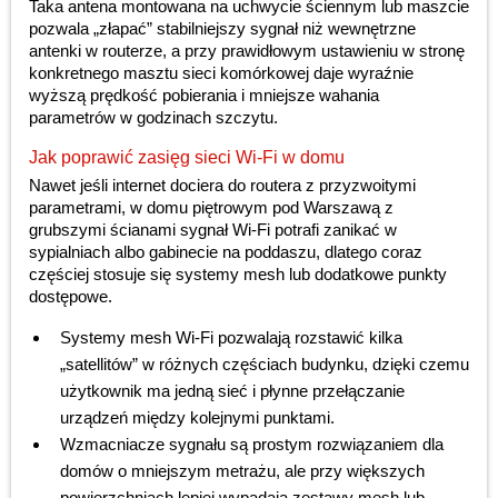
Taka antena montowana na uchwycie ściennym lub maszcie
pozwala „złapać” stabilniejszy sygnał niż wewnętrzne
antenki w routerze, a przy prawidłowym ustawieniu w stronę
konkretnego masztu sieci komórkowej daje wyraźnie
wyższą prędkość pobierania i mniejsze wahania
parametrów w godzinach szczytu.
Jak poprawić zasięg sieci Wi-Fi w domu
Nawet jeśli internet dociera do routera z przyzwoitymi
parametrami, w domu piętrowym pod Warszawą z
grubszymi ścianami sygnał Wi-Fi potrafi zanikać w
sypialniach albo gabinecie na poddaszu, dlatego coraz
częściej stosuje się systemy mesh lub dodatkowe punkty
dostępowe.
Systemy mesh Wi-Fi pozwalają rozstawić kilka
„satellitów” w różnych częściach budynku, dzięki czemu
użytkownik ma jedną sieć i płynne przełączanie
urządzeń między kolejnymi punktami.
Wzmacniacze sygnału są prostym rozwiązaniem dla
domów o mniejszym metrażu, ale przy większych
powierzchniach lepiej wypadają zestawy mesh lub