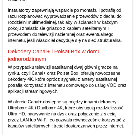
Instalatorzy zapewniają wsparcie po montażu i potrafią od
razu rozplanować wyprowadzenie przewodów z dachu do
rozdzielni multimedialnej, tak aby w ścianach w każdym
pokoju znalazło się gniazdo z kablem satelitarnym i
przewodem do telewizji naziemnej oraz ewentualnego
internetu, jeśli właściciel decyduje się na sieć strukturalną.
Dekodery Canal+ i Polsat Box w domu
jednorodzinnym
W przypadku telewizji satelitarnej dwaj główni gracze na
rynku, czyli Canal+ oraz Polsat Box, oferują nowoczesne
dekodery 4K, które oprócz sygnału z anteny satelitarnej
potrafią korzystać z internetu domowego do usług VOD oraz
aplikacji streamingowych.
W ofercie Canal+ dostępne są między innymi dekodery
Ultrabox+ 4K i Dualbox+ 4K, które obsługują rozdzielczość
Ultra HD, nagrywanie na dysk oraz połączenie z siecią
przez LAN lub Wi-Fi, co pozwala równocześnie korzystać z
kanałów satelitarnych i treści dostarczanych przez internet.