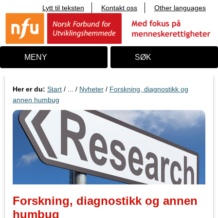
Lytt til teksten
Kontakt oss
Other languages
T
i
l
i
n
n
MENY
SØK
h
o
l
d
Her er du:
Start
/ ... /
Nyheter
/
Forskning, diagnostikk og
annen humbug
Forskning, diagnostikk og annen
humbug