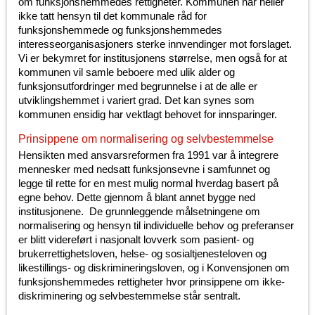
om funksjonshemmedes rettigheter. Kommunen har heller
ikke tatt hensyn til det kommunale råd for
funksjonshemmede og funksjonshemmedes
interesseorganisasjoners sterke innvendinger mot forslaget.
Vi er bekymret for institusjonens størrelse, men også for at
kommunen vil samle beboere med ulik alder og
funksjonsutfordringer med begrunnelse i at de alle er
utviklingshemmet i variert grad. Det kan synes som
kommunen ensidig har vektlagt behovet for innsparinger.
Prinsippene om normalisering og selvbestemmelse
Hensikten med ansvarsreformen fra 1991 var å integrere
mennesker med nedsatt funksjonsevne i samfunnet og
legge til rette for en mest mulig normal hverdag basert på
egne behov. Dette gjennom å blant annet bygge ned
institusjonene. De grunnleggende målsetningene om
normalisering og hensyn til individuelle behov og preferanser
er blitt videreført i nasjonalt lovverk som pasient- og
brukerrettighetsloven, helse- og sosialtjenesteloven og
likestillings- og diskrimineringsloven, og i Konvensjonen om
funksjonshemmedes rettigheter hvor prinsippene om ikke-
diskriminering og selvbestemmelse står sentralt.