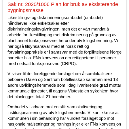
Sak nr. 2020/1006 Plan for bruk av eksisterende
bygningsmasse
Likestillings- og diskrimineringsombudet (ombudet)
håndhever ikke enkeltsaker etter
diskrimineringslovgivningen, men det er vårt mandat å
arbeide for likestilling og mot diskriminering på grunnlag av
blant annet funksjonsevne, herunder utviklingshemming. Vi
har også tilsynsansvar med at norsk rett og
forvaltningspraksis er i samsvar med de forpliktelsene Norge
har etter bl.a. FNs konvensjon om rettighetene til personer
med nedsatt funksjonsevne (CRPD).
Vi viser til det foreliggende forslaget om å samlokalisere
beboere i Dalen og Sentrum bofellesskap sammen med 13
andre utviklingshemmede som i dag i varierende grad mottar
kommunale tjenester, til dagens Vistestølen sykehjem hvor
det planlegges totalt 21 boenheter.
Ombudet vil advare mot en slik samlokalisering og
institusjonalisering av utviklingshemmede. Vi kan ikke se at
kommunen i sin behandling har vurdert forslaget opp mot
nasjonale målsettinger og retningslinjer eller FNs konvensjon