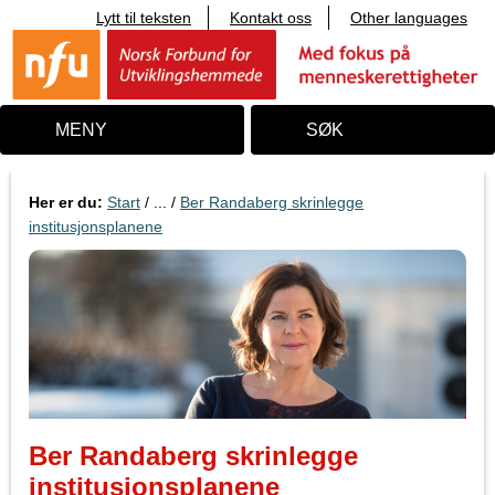
Lytt til teksten
Kontakt oss
Other languages
T
i
l
i
n
n
MENY
SØK
h
o
l
d
Her er du:
Start
/ ... /
Ber Randaberg skrinlegge
institusjonsplanene
Ber Randaberg skrinlegge
institusjonsplanene