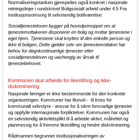
Normaliseringstanken gjenspeiles også konkret i nasjonale
retningslinjer i rundskrivet Boligsosialt arbeid under 4.5 Fra
institusjonsomsorg til selvstendig botilværelse:
Sosialtjenesteloven bygger på hovedprinsippet om at
tjenestemottakeren disponerer en bolig og mottar tjenestene i
eget hjem. Tjenestene skal knyttes til den enkelte person og
ikke til boligen. Dette gjelder selv om tjenestemottaker har
behov for døgnkontinuerlige tjenester etter
sosialtjenesteloven og uavhengig av årsak til
tjenestebehovet.
Kommunen skal arbeide for likestilling og ikke-
diskriminering
Nasjonale føringer er ikke bestemmende for den konkrete
organiseringen. Kommuner har likevel - til tross for
kommunalt selvstyre - ansvar for å sikre forsvarlige tjenester
og oppfylle internasjonale forpliktelser. Kommunen har også
en selvstendig aktivitetsplikt til å arbeide aktivt, målrettet og
planmessig for å fremme likestilling og hindre diskriminering.
Rådmannen begrunner institusjonaliseringen av