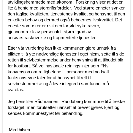
utviklingshemmede med økonomi. Forskning viser at det er
lite å hente med stordriftsfordeler. Ved større enheter synker
den faglige kvaliteten, tjenestenes kvalitet og hensynet til den
enkeltes behov og dermed også beboernes livskvalitet. Det
eneste som øker er risikoen for økt sykefravær,
gjennomtrekk av personalet, større grad av
ansvarsfraskrivelse og fragmenterte tjenester.
Etter vår vurdering kan ikke kommunen gjøre unntak fra
plikten til å yte nødvendige tjenester i eget hjem, sette til side
retten til selvbestemmelse under henvisning til at tilbudet blir
for kostbart. Så vel nasjonale retningslinjer som FNs
konvensjon om rettighetene til personer med nedsatt
funksjonsevne taler for at hensynet til rett til
selvbestemmelse og å leve integrert i samfunnet må
ivaretas.
Jeg henstiller Rådmannen i Randaberg kommune til å trekke
forslaget, men forutsetter uansett at brevet gjøres kjent og
sendes kommunestyret før behandling.
Med hilsen