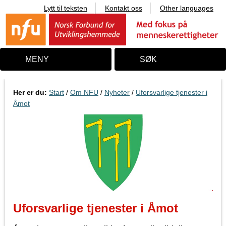
Lytt til teksten
Kontakt oss
Other languages
T
i
l
i
n
n
MENY
SØK
h
o
l
d
Her er du:
Start
/
Om NFU
/
Nyheter
/
Uforsvarlige tjenester i
Åmot
Uforsvarlige tjenester i Åmot