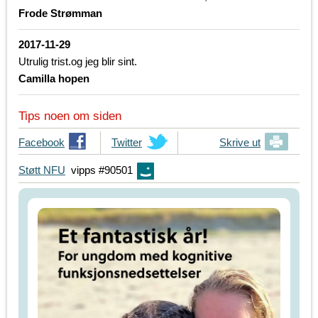
Frode Strømman
2017-11-29
Utrulig trist.og jeg blir sint.
Camilla hopen
Tips noen om siden
T
Facebook
T
Twitter
Skrive ut
i
i
Støtt NFU
vipps #90501
p
p
s
s
d
d
i
i
n
n
e
e
v
v
e
e
n
n
n
n