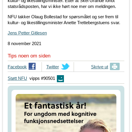
kultur- og likestillingsminister. Etter at Skei Grande forlot
statsrådsposten, har vi ikke hørt noe mer om meldingen.
NFU takker Olaug Bollestad for spørsmålet og ser frem til
kultur- og likestillingsminister Anette Trettebergstuens svar.
Jens Petter Gitlesen
8 november 2021
Tips noen om siden
T
Facebook
T
Twitter
Skrive ut
i
i
Støtt NFU
vipps #90501
p
p
s
s
d
d
i
i
n
n
e
e
v
v
e
e
n
n