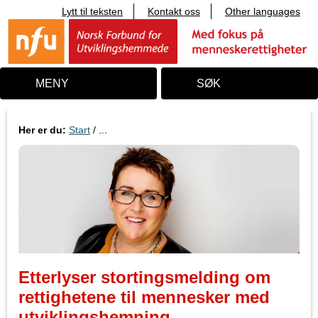
Lytt til teksten
Kontakt oss
Other languages
T
i
l
i
n
n
MENY
SØK
h
o
l
d
Her er du:
Start
/ ...
Etterlyser stortingsmelding om
rettighetene til mennesker med
utviklingshemning