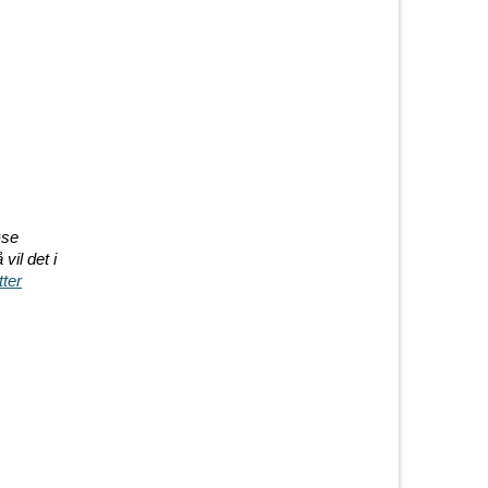
øse
il det i
tter