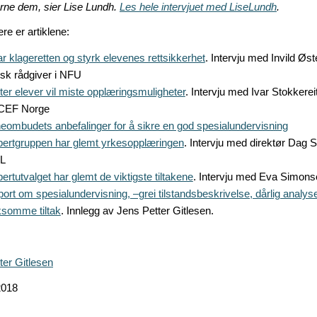
jerne dem, sier Lise Lundh.
Les hele intervjuet med LiseLundh
.
ere er artiklene:
r klageretten og styrk elevenes rettsikkerhet
. Intervju med Invild Øst
disk rådgiver i NFU
ter elever vil miste opplæringsmuligheter
. Intervju med Ivar Stokkereit
CEF Norge
eombudets anbefalinger for å sikre en god spesialundervisning
ertgruppen har glemt yrkesopplæringen
. Intervju med direktør Dag 
L
ertutvalget har glemt de viktigste tiltakene
. Intervju med Eva Simons
ort om spesialundervisning, –grei tilstandsbeskrivelse, dårlig analys
ksomme tiltak
. Innlegg av Jens Petter Gitlesen.
ter Gitlesen
2018