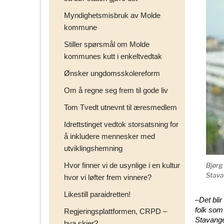
Myndighetsmisbruk av Molde
kommune
Stiller spørsmål om Molde
kommunes kutt i enkeltvedtak
Ønsker ungdomsskolereform
Om å regne seg frem til gode liv
Tom Tvedt utnevnt til æresmedlem
Idrettstinget vedtok storsatsning for
å inkludere mennesker med
utviklingshemning
Hvor finner vi de usynlige i en kultur
hvor vi løfter frem vinnere?
Likestill paraidretten!
–Det bli
folk som 
Regjeringsplattformen, CRPD –
Stavange
hva skjer?