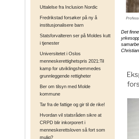
Uttalelse fra Inclusion Nordic
Fredrikstad forsøker på ny å
institusjonalisere barn
Det finn
Statsforvalteren ser på Moldes kutt
yrkesopp
i tjenester
samarbei
Christia
Universitetet i Oslos
menneskerettighetspris 2021:Til
kamp for utviklingshemmedes
grunnleggende rettigheter
Ber om tilsyn med Molde
kommune
Tar fra de fattige og gir til de rike!
Hvordan vil statsråden sikre at
CRPD blir inkorporert i
menneskerettsloven så fort som
mulig?