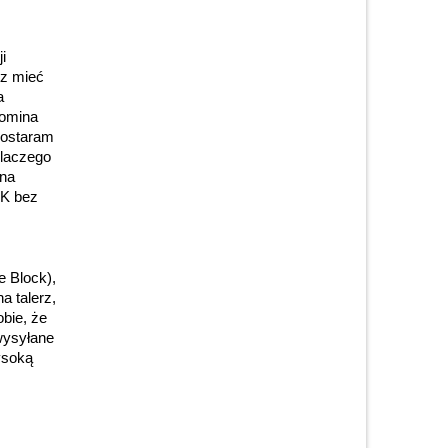
i
sz mieć
a
pomina
postaram
dlaczego
rna
4K bez
 Block),
a talerz,
bie, że
 wysyłane
ysoką