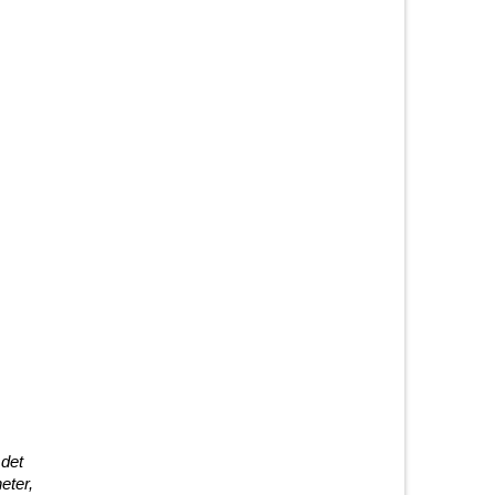
 det
eter,