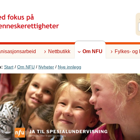
nisasjonsarbeid
Nettbutikk
Om NFU
Fylkes- og 
u:
Start
/
Om NFU
/
Nyheter
/
Nye innlegg