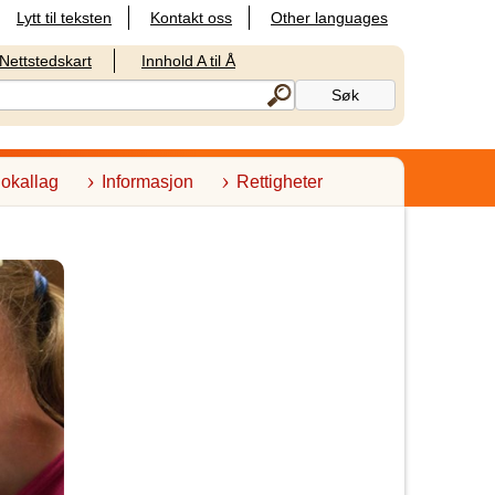
Lytt til teksten
Kontakt oss
Other languages
Nettstedskart
Innhold A til Å
lokallag
Informasjon
Rettigheter