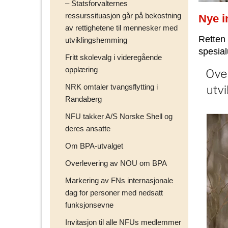
– Statsforvalternes
ressurssituasjon går på bekostning
Nye i
av rettighetene til mennesker med
Retten 
utviklingshemming
spesial
Fritt skolevalg i videregående
opplæring
NRK omtaler tvangsflytting i
Randaberg
NFU takker A/S Norske Shell og
deres ansatte
Om BPA-utvalget
Overlevering av NOU om BPA
Markering av FNs internasjonale
dag for personer med nedsatt
funksjonsevne
Invitasjon til alle NFUs medlemmer