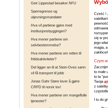
Wybór
Geir Lippestad besøker NFU
Sperregrense og
Cześć ! J
utjevningsmandater
satelita
pewność,
Hva vil partiene gjøre med
odmawiać
institusjonsbyggingen?
rozsypan
się w pr
Hva mener partiene om
jego właś
selvbestemmelse?
magia, a
zakłóceń
Hva mener partiene om retten til
fritidsaktiviteter?
Czym wła
Zacznijm
Det ligger an til at Stein-Oves sønn
to małe 
vil få transport til jobb
to ta "p
Jonas Gahr Støre lover å gjøre
Twoja
an
z sateli
CRPD til norsk lov!
częstotl
Hva mener partiene om mangelfulle
I tu do 
tjenester?