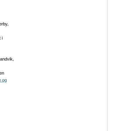
erby,
 i
Sandvik,
en
e og