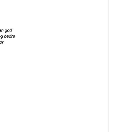
 en god
og bedre
or