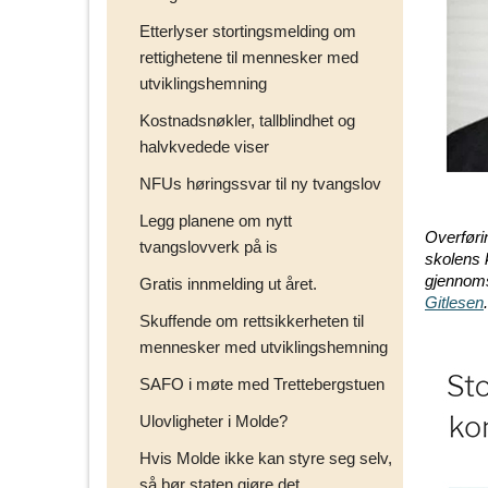
Etterlyser stortingsmelding om
rettighetene til mennesker med
utviklingshemning
Kostnadsnøkler, tallblindhet og
halvkvedede viser
NFUs høringssvar til ny tvangslov
Legg planene om nytt
Overførin
tvangslovverk på is
skolens 
gjennoms
Gratis innmelding ut året.
Gitlesen
.
Skuffende om rettsikkerheten til
mennesker med utviklingshemning
SAFO i møte med Trettebergstuen
Ulovligheter i Molde?
Hvis Molde ikke kan styre seg selv,
så bør staten gjøre det