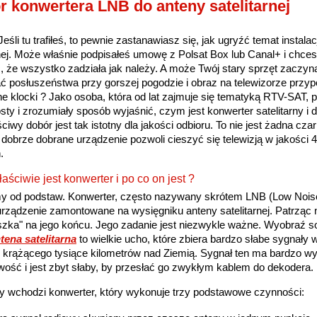
 konwertera LNB do anteny satelitarnej
eśli tu trafiłeś, to pewnie zastanawiasz się, jak ugryźć temat instalacj
rnej. Może właśnie podpisałeś umowę z Polsat Box lub Canal+ i chce
 że wszystko zadziała jak należy. A może Twój stary sprzęt zaczyn
 posłuszeństwa przy gorszej pogodzie i obraz na telewizorze przy
e klocki ? Jako osoba, która od lat zajmuje się tematyką RTV-SAT, 
osty i zrozumiały sposób wyjaśnić, czym jest konwerter satelitarny i 
ciwy dobór jest tak istotny dla jakości odbioru. To nie jest żadna cza
 dobrze dobrane urządzenie pozwoli cieszyć się telewizją w jakości 
.
ściwie jest konwerter i po co on jest ?
y od podstaw. Konwerter, często nazywany skrótem LNB (Low Noise
urządzenie zamontowane na wysięgniku anteny satelitarnej. Patrząc n
uszka" na jego końcu. Jego zadanie jest niezwykle ważne. Wyobraź so
tena satelitarna
to wielkie ucho, które zbiera bardzo słabe sygnały
ty krążącego tysiące kilometrów nad Ziemią. Sygnał ten ma bardzo w
iwość i jest zbyt słaby, by przesłać go zwykłym kablem do dekodera.
gry wchodzi konwerter, który wykonuje trzy podstawowe czynności: