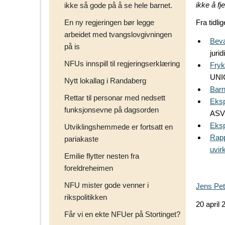
ikke å f
ikke så gode på å se hele barnet.
En ny regjeringen bør legge
Fra tidlig
arbeidet med tvangslovgivningen
Beva
på is
juri
NFUs innspill til regjeringserklæring
Fryk
UNI
Nytt lokallag i Randaberg
Barn
Rettar til personar med nedsett
Eksp
funksjonsevne på dagsorden
ASV
Eksp
Utviklingshemmede er fortsatt en
Rapp
pariakaste
uvir
Emilie flytter nesten fra
foreldreheimen
NFU mister gode venner i
Jens Pet
rikspolitikken
20 april 
Får vi en ekte NFUer på Stortinget?