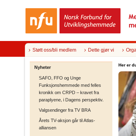
T
i
l
i
n
n
h
o
l
Støtt oss/bli medlem
Dette gjør vi
Orga
d
Her er d
Nyheter
SAFO, FFO og Unge
Funksjonshemmede med felles
kronikk om CRPD – kravet fra
paraplyene, i Dagens perspektiv.
Valgsendinger fra TV BRA
Årets TV-aksjon går til Atlas-
alliansen