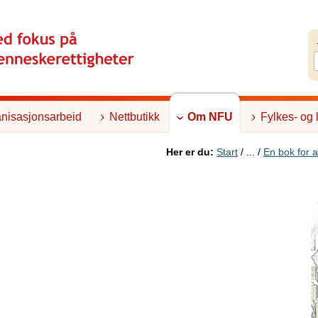
nisasjonsarbeid
Nettbutikk
Om NFU
Fylkes- og 
Her er du:
Start
/ ... /
En bok for 