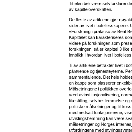
Tittelen bør være selvforklarende
av kapitteloverskriften.
De fleste av artiklene gjør nøyakt
sider av livet i bofellesskapene. 
«Forskning i praksis» av Berit B
Kapittelet kan karakteriseres so
videre på forskningen som present
forskningen, så er kapittel 3 like 
innblikk i hvordan livet i bofell
Ti av artiklene betrakter livet i b
pårørende og tjenesteyterne. Per
sammenfallende. Det hele holdes
en kappe som plasserer enkeltbid
Målsetningene i politikken over
vært avinstitusjonalisering, norm
likestilling, selvbestemmelse og 
politiske målsetninger og til tro
med nedsatt funksjonsevne, viser
utviklingshemming kan være svært
målsetninger og Norges internasjo
utfordringene med styringssyste