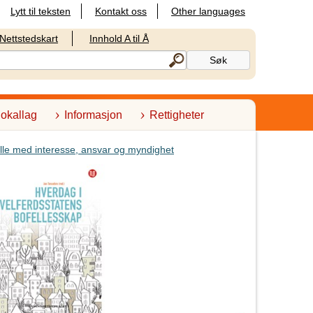
Lytt til teksten
Kontakt oss
Other languages
Nettstedskart
Innhold A til Å
lokallag
Informasjon
Rettigheter
alle med interesse, ansvar og myndighet