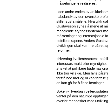
målsetningene realiseres.
I den andre enden av artikkelsaml
naboland» av den svenske profe
stiller spørsmålene: Hva gikk gal
Gustavsson synes å mene at målse
manglende styringssystemer medf
målsetninger og internasjonale forp
bofellesskapene. Anders Gustavss
utviklingen skal komme på rett 
reformer.
«Hverdag i velferdsstatens bofe
interesser, makt eller myndighet 
ønsket at politikere både nasjon
ikke tror vil skje. Men hvis pårør
forstå noe mer og vi kan fortelle
en kan gå for å finne løsninger.
Boken «Hverdag i velferdsstaten
venter på den naturlige oppfølge
overfor mennesker med utvikli