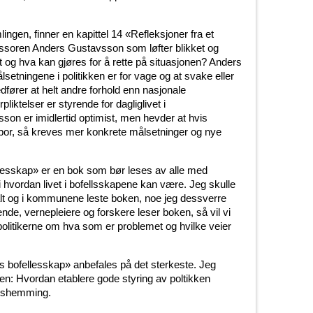
ingen, finner en kapittel 14 «Refleksjoner fra et
ssoren Anders Gustavsson som løfter blikket og
t og hva kan gjøres for å rette på situasjonen? Anders
tningene i politikken er for vage og at svake eller
ører at helt andre forhold enn nasjonale
liktelser er styrende for dagliglivet i
on er imidlertid optimist, men hevder at hvis
spor, så kreves mer konkrete målsetninger og nye
llesskap» er en bok som bør leses av alle med
i hvordan livet i bofellsskapene kan være. Jeg skulle
alt og i kommunene leste boken, noe jeg dessverre
ende, vernepleiere og forskere leser boken, så vil vi
 politikerne om hva som er problemet og hvilke veier
s bofellesskap» anbefales på det sterkeste. Jeg
ren: Hvordan etablere gode styring av poltikken
ngshemming.