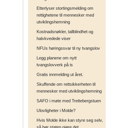
Etterlyser stortingsmelding om
rettighetene til mennesker med
utviklingshemning
Kostnadsnøkler, tallblindhet og
halvkvedede viser
NFUs høringssvar til ny tvangslov
Legg planene om nytt
tvangslovverk på is
Gratis innmelding ut året.
Skuffende om rettsikkerheten til
mennesker med utviklingshemning
SAFO i møte med Trettebergstuen
Ulovligheter i Molde?
Hvis Molde ikke kan styre seg selv,
så bør staten gjøre det