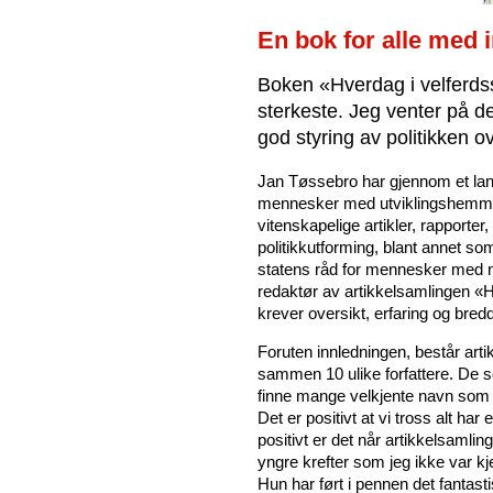
En bok for alle med 
Boken «Hverdag i velferds
sterkeste. Jeg venter på d
god styring av politikken 
Jan Tøssebro har gjennom et langt
mennesker med utviklingshemmin
vitenskapelige artikler, rapporter
politikkutforming, blant annet so
statens råd for mennesker med 
redaktør av artikkelsamlingen «H
krever oversikt, erfaring og bred
Foruten innledningen, består arti
sammen 10 ulike forfattere. De som
finne mange velkjente navn som 
Det er positivt at vi tross alt har e
positivt er det når artikkelsamli
yngre krefter som jeg ikke var kj
Hun har ført i pennen det fantasti