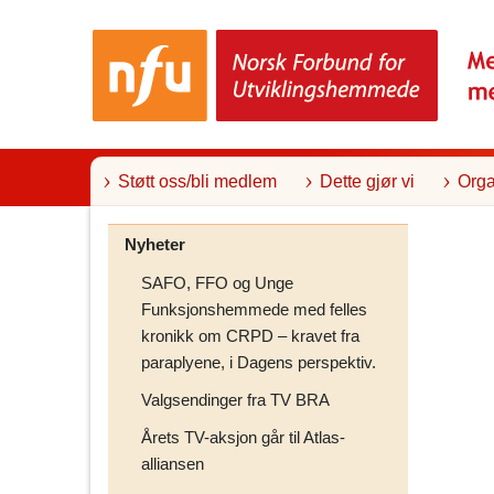
T
i
l
i
n
n
h
o
l
Støtt oss/bli medlem
Dette gjør vi
Orga
d
Nyheter
SAFO, FFO og Unge
Funksjonshemmede med felles
kronikk om CRPD – kravet fra
paraplyene, i Dagens perspektiv.
Valgsendinger fra TV BRA
Årets TV-aksjon går til Atlas-
alliansen