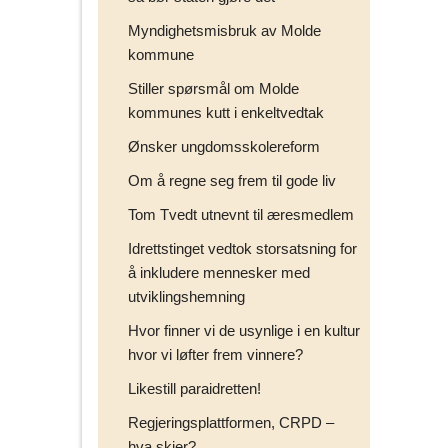
Myndighetsmisbruk av Molde
kommune
Stiller spørsmål om Molde
kommunes kutt i enkeltvedtak
Ønsker ungdomsskolereform
Om å regne seg frem til gode liv
Tom Tvedt utnevnt til æresmedlem
Idrettstinget vedtok storsatsning for
å inkludere mennesker med
utviklingshemning
Hvor finner vi de usynlige i en kultur
hvor vi løfter frem vinnere?
Likestill paraidretten!
Regjeringsplattformen, CRPD –
hva skjer?