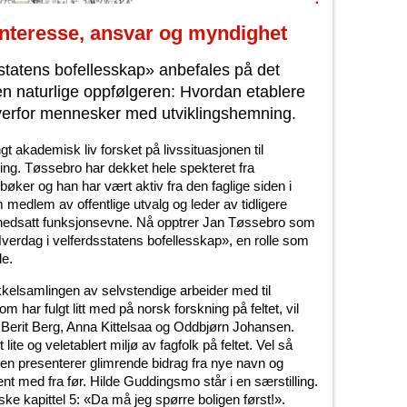
interesse, ansvar og myndighet
statens bofellesskap» anbefales på det
en naturlige oppfølgeren: Hvordan etablere
overfor mennesker med utviklingshemning.
 akademisk liv forsket på livssituasjonen til
g. Tøssebro har dekket hele spekteret fra
, bøker og han har vært aktiv fra den faglige siden i
m medlem av offentlige utvalg og leder av tidligere
nedsatt funksjonsevne. Nå opptrer Jan Tøssebro som
verdag i velferdsstatens bofellesskap», en rolle som
de.
kkelsamlingen av selvstendige arbeider med til
 har fulgt litt med på norsk forskning på feltet, vil
Berit Berg, Anna Kittelsaa og Oddbjørn Johansen.
t lite og veletablert miljø av fagfolk på feltet. Vel så
ngen presenterer glimrende bidrag fra nye navn og
ent med fra før. Hilde Guddingsmo står i en særstilling.
ske kapittel 5: «Da må jeg spørre boligen først!».