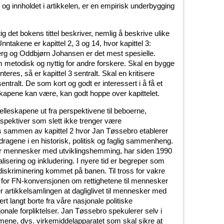
 og innholdet i artikkelen, er en empirisk underbygging
ig det bokens tittel beskriver, nemlig å beskrive ulike
Unntakene er kapittel 2, 3 og 14, hvor kapittel 3:
erg og Oddbjørn Johansen er det mest spesielle.
m metodisk og nyttig for andre forskere. Skal en bygge
eres, så er kapittel 3 sentralt. Skal en kritisere
sentralt. De som kort og godt er interessert i å få et
esskapene kan være, kan godt hoppe over kapittelet.
ofelleskapene ut fra perspektivene til beboerne,
spektiver som slett ikke trenger være
 sammen av kapittel 2 hvor Jan Tøssebro etablerer
ragene i en historisk, politisk og faglig sammenheng.
for mennesker med utviklingshemming, har siden 1990
alisering og inkludering. I nyere tid er begreper som
diskriminering kommet på banen. Til tross for vakre
ss for FN-konvensjonen om rettighetene til mennesker
 artikkelsamlingen at dagliglivet til mennesker med
 langt borte fra våre nasjonale politiske
nale forpliktelser. Jan Tøssebro spekulerer selv i
mene, dvs. virkemiddelapparatet som skal sikre at