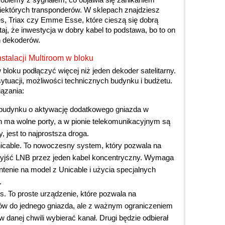
niektórych transponderów. W sklepach znajdziesz
es, Triax czy Emme Esse, które cieszą się dobrą
taj, że inwestycja w dobry kabel to podstawa, bo to on
h dekoderów.
stalacji Multiroom w bloku
 bloku podłączyć więcej niż jeden dekoder satelitarny.
ytuacji, możliwości technicznych budynku i budżetu.
ązania:
 budynku o aktywację dodatkowego gniazda w
ch ma wolne porty, a w pionie telekomunikacyjnym są
 jest to najprostsza droga.
nicable. To nowoczesny system, który pozwala na
 wyjść LNB przez jeden kabel koncentryczny. Wymaga
tenie na model z Unicable i użycia specjalnych
.
. To proste urządzenie, które pozwala na
ów do jednego gniazda, ale z ważnym ograniczeniem
 danej chwili wybierać kanał. Drugi będzie odbierał