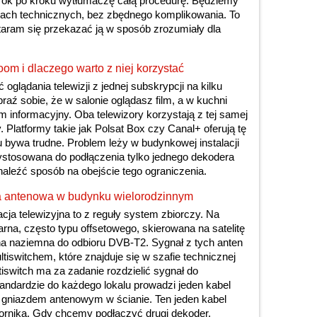
krok po kroku wytłumaczę całą procedurę. Będziemy
ach technicznych, bez zbędnego komplikowania. To
staram się przekazać ją w sposób zrozumiały dla
om i dlaczego warto z niej korzystać
oglądania telewizji z jednej subskrypcji na kilku
aź sobie, że w salonie oglądasz film, a w kuchni
am informacyjny. Oba telewizory korzystają z tej samej
. Platformy takie jak Polsat Box czy Canal+ oferują tę
ku bywa trudne. Problem leży w budynkowej instalacji
zystosowana do podłączenia tylko jednego dekodera
naleźć sposób na obejście tego ograniczenia.
ja antenowa w budynku wielorodzinnym
ja telewizyjna to z reguły system zbiorczy. Na
tarna, często typu offsetowego, skierowana na satelitę
na naziemna do odbioru DVB-T2. Sygnał z tych anten
tiswitchem, które znajduje się w szafie technicznej
iswitch ma za zadanie rozdzielić sygnał do
ndardzie do każdego lokalu prowadzi jeden kabel
ę gniazdem antenowym w ścianie. Ten jeden kabel
iornika. Gdy chcemy podłączyć drugi dekoder,