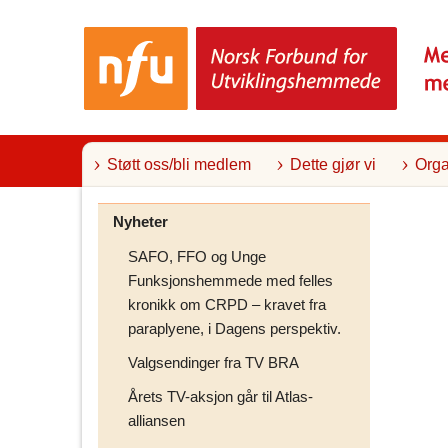
T
i
l
i
n
n
h
o
l
Støtt oss/bli medlem
Dette gjør vi
Orga
d
Nyheter
SAFO, FFO og Unge
Funksjonshemmede med felles
kronikk om CRPD – kravet fra
paraplyene, i Dagens perspektiv.
Valgsendinger fra TV BRA
Årets TV-aksjon går til Atlas-
alliansen