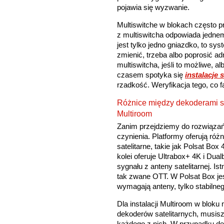
pojawia się wyzwanie.
Multiswitche w blokach często p
z multiswitcha odpowiada jednem
jest tylko jedno gniazdko, to sy
zmienić, trzeba albo poprosić ad
multiswitcha, jeśli to możliwe, 
czasem spotyka się
instalacje s
rzadkość. Weryfikacja tego, co 
Różnice między dekoderami sa
Multiroom
Zanim przejdziemy do rozwiązań
czynienia. Platformy oferują ró
satelitarne, takie jak Polsat Bo
kolei oferuje Ultrabox+ 4K i Dual
sygnału z anteny satelitarnej. Is
tak zwane OTT. W Polsat Box je
wymagają anteny, tylko stabilneg
Dla instalacji Multiroom w blok
dekoderów satelitarnych, musis
każdego z nich. W przypadku d