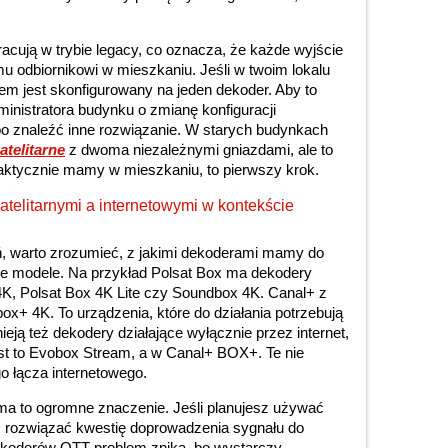
racują w trybie legacy, co oznacza, że każde wyjście
u odbiornikowi w mieszkaniu. Jeśli w twoim lokalu
stem jest skonfigurowany na jeden dekoder. Aby to
ministratora budynku o zmianę konfiguracji
albo znaleźć inne rozwiązanie. W starych budynkach
atelitarne
z dwoma niezależnymi gniazdami, ale to
faktycznie mamy w mieszkaniu, to pierwszy krok.
telitarnymi a internetowymi w kontekście
, warto zrozumieć, z jakimi dekoderami mamy do
żne modele. Na przykład Polsat Box ma dekodery
x 4K, Polsat Box 4K Lite czy Soundbox 4K. Canal+ z
box+ 4K. To urządzenia, które do działania potrzebują
tnieją też dekodery działające wyłącznie przez internet,
st to Evobox Stream, a w Canal+ BOX+. Te nie
o łącza internetowego.
u ma to ogromne znaczenie. Jeśli planujesz używać
z rozwiązać kwestię doprowadzenia sygnału do
ekoderów OTT problem znika, bo wystarczy