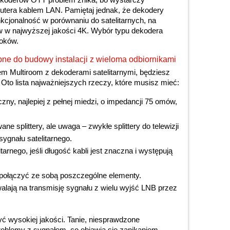
routera kablem LAN. Pamiętaj jednak, że dekodery
cjonalność w porównaniu do satelitarnych, na
w w najwyższej jakości 4K. Wybór typu dekodera
roków.
e do budowy instalacji z wieloma odbiornikami
m Multiroom z dekoderami satelitarnymi, będziesz
Oto lista najważniejszych rzeczy, które musisz mieć:
ny, najlepiej z pełnej miedzi, o impedancji 75 omów,
ne splittery, ale uwaga – zwykłe splittery do telewizji
sygnału satelitarnego.
rnego, jeśli długość kabli jest znaczna i występują
y połączyć ze sobą poszczególne elementy.
alają na transmisję sygnału z wielu wyjść LNB przez
ć wysokiej jakości. Tanie, niesprawdzone
blemy z sygnałem, co objawia się zanikaniem