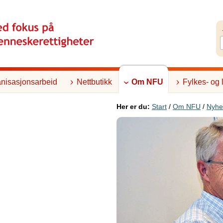
nisasjonsarbeid
Nettbutikk
Om NFU
Fylkes- og 
Her er du:
Start
/
Om NFU
/
Nyhe