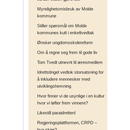
Myndighetsmisbruk av Molde
kommune
Stiller spørsmål om Molde
kommunes kutt i enkeltvedtak
Ønsker ungdomsskolereform
Om å regne seg frem til gode liv
Tom Tvedt utnevnt til æresmedlem
Idrettstinget vedtok storsatsning for
å inkludere mennesker med
utviklingshemning
Hvor finner vi de usynlige i en kultur
hvor vi løfter frem vinnere?
Likestill paraidretten!
Regjeringsplattformen, CRPD –
hva skjer?