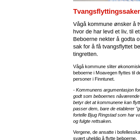
Tvangsflyttingssake
Vågå kommune ønsker å tva
hvor de har levd et liv, til
Beboerne nekter å godta o
sak for å få tvangsflyttet
tingretten.
Vågå kommune sliter økonomisk o
beboerne i Moavegen flyttes til d
personer i Finntunet.
- Kommunens argumentasjon for å 
godt som beboernes nåværende b
betyr det at kommunene kan flyt
passer dem, bare de etablerer "go
fortelle Bjug Ringstad som har v
og fulgte rettsaken.
Vergene, de ansatte i bofellessk
svært uheldig å flytte beboerne.