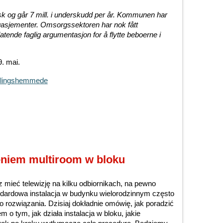
 og går 7 mill. i underskudd per år. Kommunen har
ngasjementer. Omsorgssektoren har nok fått
latende faglig argumentasjon for å flytte beboerne i
9. mai.
iklingshemmede
eniem multiroom w bloku
 mieć telewizję na kilku odbiornikach, na pewno
ndardowa instalacja w budynku wielorodzinnym często
o rozwiązania. Dzisiaj dokładnie omówię, jak poradzić
o tym, jak działa instalacja w bloku, jakie