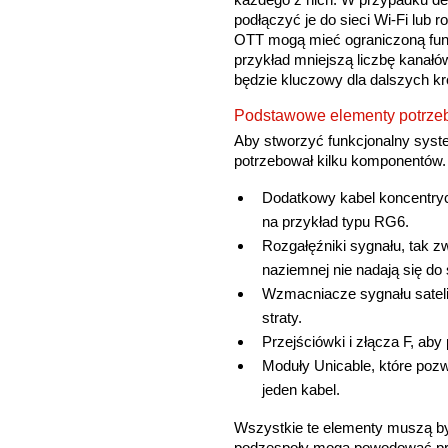
podłączyć je do sieci Wi-Fi lub 
OTT mogą mieć ograniczoną funk
przykład mniejszą liczbę kanałó
będzie kluczowy dla dalszych k
Podstawowe elementy potrzebn
Aby stworzyć funkcjonalny syste
potrzebował kilku komponentów. 
Dodatkowy kabel koncentrycz
na przykład typu RG6.
Rozgałęźniki sygnału, tak zwa
naziemnej nie nadają się do 
Wzmacniacze sygnału satelita
straty.
Przejściówki i złącza F, ab
Moduły Unicable, które pozw
jeden kabel.
Wszystkie te elementy muszą by
podzespoły mogą powodować pro