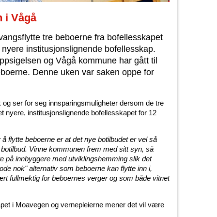
n i Vågå
ngsflytte tre beboerne fra bofellesskapet
 et nyere institusjonslignende bofellesskap.
ppsigelsen og Vågå kommune har gått til
 beboerne. Denne uken var saken oppe for
g ser for seg innsparingsmuligheter dersom de tre
et nyere, institusjonslignende bofellesskapet for 12
flytte beboerne er at det nye botilbudet er vel så
otilbud. Vinne kommunen frem med sitt syn, så
te på innbyggere med utviklingshemming slik det
de nok" alternativ som beboerne kan flytte inn i,
ært fullmektig for beboernes verger og som både vitnet
apet i Moavegen og vernepleierne mener det vil være