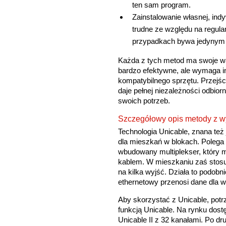
ten sam program.
Zainstalowanie własnej, indyw
trudne ze względu na regula
przypadkach bywa jedynym
Każda z tych metod ma swoje wad
bardzo efektywne, ale wymaga in
kompatybilnego sprzętu. Przejści
daje pełnej niezależności odbior
swoich potrzeb.
Szczegółowy opis metody z wy
Technologia Unicable, znana też
dla mieszkań w blokach. Polega
wbudowany multiplekser, który m
kablem. W mieszkaniu zaś stosuje
na kilka wyjść. Działa to podobn
ethernetowy przenosi dane dla w
Aby skorzystać z Unicable, potr
funkcją Unicable. Na rynku dost
Unicable II z 32 kanałami. Po dr