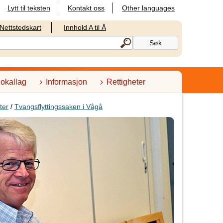
Lytt til teksten
Kontakt oss
Other languages
Nettstedskart
Innhold A til Å
lokallag
Informasjon
Rettigheter
ter
/
Tvangsflyttingssaken i Vågå