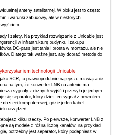
idualnej anteny satelitarnej. W bloku jest to często
min i warunki zabudowy, ale w niektórych
 wyjściem.
y i zalety. Na przykład rozwiązanie z Unicable jest
gerencji w infrastrukturę budynku i zakupu
ówka DC-pass jest tania i prosta w montażu, ale nie
ników. Dlatego tak ważne jest, aby dobrać metodę do
korzystaniem technologii Unicable
 jako SCR, to prawdopodobnie najlepsze rozwiązanie
 ona na tym, że konwerter LNB na antenie ma
iesza sygnały z różnych wyjść i przesyła je jednym
 się separator, który dzieli ten sygnał z powrotem
ie do sieci komputerowej, gdzie jeden kabel
ielu urządzeń.
zebujesz kilku rzeczy. Po pierwsze, konwerter LNB z
ępne są modele z różną liczbą kanałów, na przykład
ugie, potrzebny jest separator, który podepniesz w