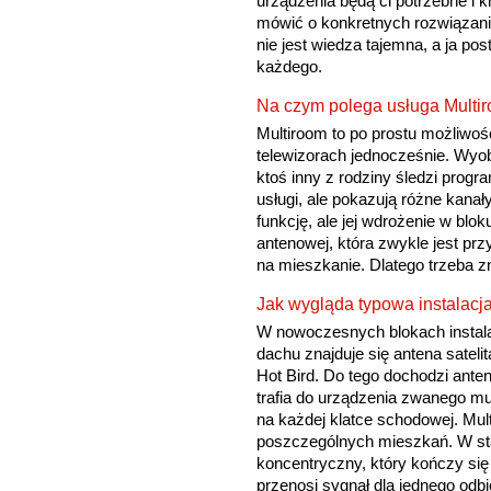
urządzenia będą ci potrzebne i 
mówić o konkretnych rozwiązani
nie jest wiedza tajemna, a ja po
każdego.
Na czym polega usługa Multiro
Multiroom to po prostu możliwość 
telewizorach jednocześnie. Wyobr
ktoś inny z rodziny śledzi progr
usługi, ale pokazują różne kanały
funkcję, ale jej wdrożenie w blo
antenowej, która zwykle jest pr
na mieszkanie. Dlatego trzeba z
Jak wygląda typowa instalac
W nowoczesnych blokach instalac
dachu znajduje się antena sateli
Hot Bird. Do tego dochodzi ante
trafia do urządzenia zwanego mul
na każdej klatce schodowej. Mult
poszczególnych mieszkań. W sta
koncentryczny, który kończy si
przenosi sygnał dla jednego odb