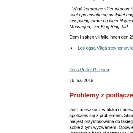
- Vågå kommune sliter økonomisk
sagt opp ansatte og avsluttet e
innsparingsordre og lager tilsyne
Moavegen, sier Bjug Ringstad.
Dom i saken vil falle innen den 2
Les også Vågå stevner utv
Jens Petter Gitlesen
16 mai 2018
Problemy z podłącz
Jeśli mieszkasz w bloku i chcesz
spotkałeś się z problemem. Sta
nie jest przystosowana do takieg
sobie z tym wyzwaniem. Opowiem 