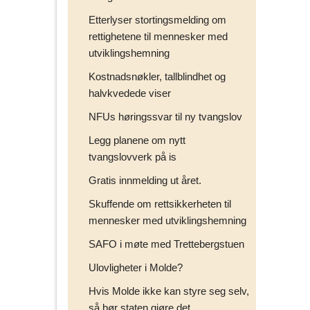
Etterlyser stortingsmelding om
rettighetene til mennesker med
utviklingshemning
Kostnadsnøkler, tallblindhet og
halvkvedede viser
NFUs høringssvar til ny tvangslov
Legg planene om nytt
tvangslovverk på is
Gratis innmelding ut året.
Skuffende om rettsikkerheten til
mennesker med utviklingshemning
SAFO i møte med Trettebergstuen
Ulovligheter i Molde?
Hvis Molde ikke kan styre seg selv,
så bør staten gjøre det