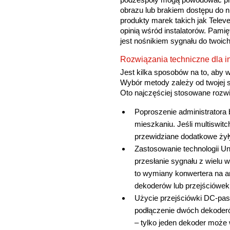
obrazu lub brakiem dostępu do 
produkty marek takich jak Telev
opinią wśród instalatorów. Pamię
jest nośnikiem sygnału do twoic
Rozwiązania techniczne dla in
Jest kilka sposobów na to, aby w
Wybór metody zależy od twojej s
Oto najczęściej stosowane rozwi
Poproszenie administratora
mieszkaniu. Jeśli multiswit
przewidziane dodatkowe żyły,
Zastosowanie technologii U
przesłanie sygnału z wielu
to wymiany konwertera na an
dekoderów lub przejściówek
Użycie przejściówki DC-pass
podłączenie dwóch dekoder
– tylko jeden dekoder może w