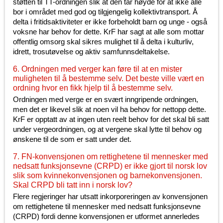
støtten til TT-ordningen slik at den tar høyde for at ikke alle
bor i området med god og tilgjengelig kollektivtransport. Å
delta i fritidsaktiviteter er ikke forbeholdt barn og unge - også
voksne har behov for dette. KrF har sagt at alle som mottar
offentlig omsorg skal sikres mulighet til å delta i kulturliv,
idrett, trosutøvelse og aktiv samfunnsdeltakelse.
6. Ordningen med verger kan føre til at en mister
muligheten til å bestemme selv. Det beste ville vært en
ordning hvor en fikk hjelp til å bestemme selv.
Ordningen med verge er en svært inngripende ordningen,
men det er likevel slik at noen vil ha behov for nettopp dette.
KrF er opptatt av at ingen uten reelt behov for det skal bli satt
under vergeordningen, og at vergene skal lytte til behov og
ønskene til de som er satt under det.
7. FN-konvensjonen om rettighetene til mennesker med
nedsatt funksjonsevne (CRPD) er ikke gjort til norsk lov
slik som kvinnekonvensjonen og barnekonvensjonen.
Skal CRPD bli tatt inn i norsk lov?
Flere regjeringer har utsatt inkorporeringen av konvensjonen
om rettighetene til mennesker med nedsatt funksjonsevne
(CRPD) fordi denne konvensjonen er utformet annerledes