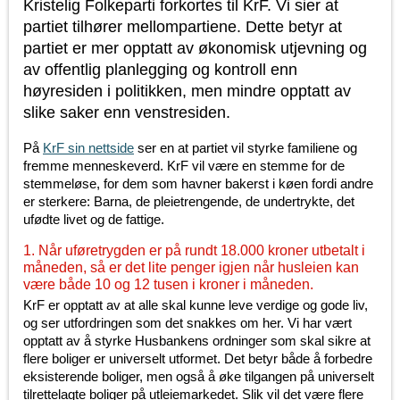
Kristelig Folkeparti forkortes til KrF. Vi sier at
partiet tilhører mellompartiene. Dette betyr at
partiet er mer opptatt av økonomisk utjevning og
av offentlig planlegging og kontroll enn
høyresiden i politikken, men mindre opptatt av
slike saker enn venstresiden.
På
KrF sin nettside
ser en at partiet vil styrke familiene og
fremme menneskeverd. KrF vil være en stemme for de
stemmeløse, for dem som havner bakerst i køen fordi andre
er sterkere: Barna, de pleietrengende, de undertrykte, det
ufødte livet og de fattige.
1. Når uføretrygden er på rundt 18.000 kroner utbetalt i
måneden, så er det lite penger igjen når husleien kan
være både 10 og 12 tusen i kroner i måneden.
KrF er opptatt av at alle skal kunne leve verdige og gode liv,
og ser utfordringen som det snakkes om her. Vi har vært
opptatt av å styrke Husbankens ordninger som skal sikre at
flere boliger er universelt utformet. Det betyr både å forbedre
eksisterende boliger, men også å øke tilgangen på universelt
tilrettelagte boliger på utleiemarkedet. Slik vil det være flere