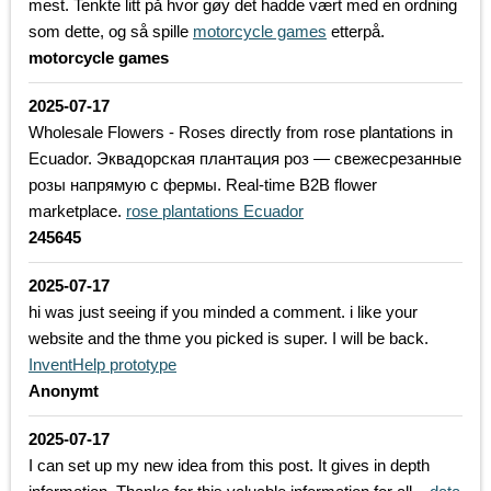
mest. Tenkte litt på hvor gøy det hadde vært med en ordning
som dette, og så spille
motorcycle games
etterpå.
motorcycle games
2025-07-17
Wholesale Flowers - Roses directly from rose plantations in
Ecuador. Эквадорская плантация роз — свежесрезанные
розы напрямую с фермы. Real-time B2B flower
marketplace.
rose plantations Ecuador
245645
2025-07-17
hi was just seeing if you minded a comment. i like your
website and the thme you picked is super. I will be back.
InventHelp prototype
Anonymt
2025-07-17
I can set up my new idea from this post. It gives in depth