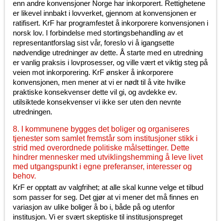
enn andre konvensjoner Norge har inkorporert. Rettighetene
er likevel innbakt i lovverket, gjennom at konvensjonen er
ratifisert. KrF har programfestet å inkorporere konvensjonen i
norsk lov. I forbindelse med stortingsbehandling av et
representantforslag sist vår, foreslo vi å igangsette
nødvendige utredninger av dette. Å starte med en utredning
er vanlig praksis i lovprosesser, og ville vært et viktig steg på
veien mot inkorporering. KrF ønsker å inkorporere
konvensjonen, men mener at vi er nødt til å vite hvilke
praktiske konsekvenser dette vil gi, og avdekke ev.
utilsiktede konsekvenser vi ikke ser uten den nevnte
utredningen.
8. I kommunene bygges det boliger og organiseres
tjenester som samlet fremstår som institusjoner stikk i
strid med overordnede politiske målsettinger. Dette
hindrer mennesker med utviklingshemming å leve livet
med utgangspunkt i egne preferanser, interesser og
behov.
KrF er opptatt av valgfrihet; at alle skal kunne velge et tilbud
som passer for seg. Det gjør at vi mener det må finnes en
variasjon av ulike boliger å bo i, både på og utenfor
institusjon. Vi er svært skeptiske til institusjonspreget