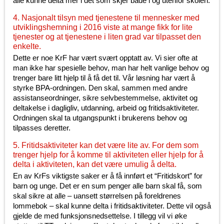
alle kunne delta mer i det som skjer både i og utenfor skolen.
4. Nasjonalt tilsyn med tjenestene til mennesker med
utviklingshemning i 2016 viste at mange fikk for lite
tjenester og at tjenestene i liten grad var tilpasset den
enkelte.
Dette er noe KrF har vært svært opptatt av. Vi sier ofte at
man ikke har spesielle behov, man har helt vanlige behov og
trenger bare litt hjelp til å få det til. Vår løsning har vært å
styrke BPA-ordningen. Den skal, sammen med andre
assistanseordninger, sikre selvbestemmelse, aktivitet og
deltakelse i dagligliv, utdanning, arbeid og fritidsaktiviteter.
Ordningen skal ta utgangspunkt i brukerens behov og
tilpasses deretter.
5. Fritidsaktiviteter kan det være lite av. For dem som
trenger hjelp for å komme til aktiviteten eller hjelp for å
delta i aktiviteten, kan det være umulig å delta.
En av KrFs viktigste saker er å få innført et “Fritidskort” for
barn og unge. Det er en sum penger alle barn skal få, som
skal sikre at alle – uansett størrelsen på foreldrenes
lommebok – skal kunne delta i fritidsaktiviteter. Dette vil også
gjelde de med funksjonsnedsettelse. I tillegg vil vi øke