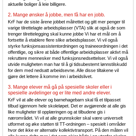
aktuelle boliger å leie billigere.
2. Mange ønsker å jobbe, men få har en jobb.
KrF har de siste årene jobbet målrettet og gitt mer penger til
varige tilrettelagte arbeidsplasser (VTA) slik at også de som
trenger tilrettelegging skal kunne jobbe Vi har et mål om å
fortsette å etablere flere slike arbeidsplasser. Vi vil også
styrke funksjonsassistentordningen og traineeordningen i det
offentlige, og sikre at både offentlige arbeidsplasser aktivt må
rekruttere mennesker med funksjonsnedsettelser. Vi vil også
utvide muligheten man har til å gi tidsubestemt lønnstilskudd
for dem med nedsatt arbeidsevne. Alle disse tiltakene vil
gjøre det lettere å komme inn i arbeidslivet.
3. Mange elever må gå på spesielle skoler eller i
spesielle avdelinger og er lite med andre elever.
KrF vil at alle elever og barnehagebarn skal få et tilpasset
tilbud igjennom hele skoleløpet. Det er avgjørende at alle gis
like muligheter til opplæringen og at tilbudene gis i
nærområdet. Vi vil at alle grunnskoler skal være universelt
utformet og øke støtten til TT-ordningen – spesielt i områder
hvor det ikke er alternativ kollektivtransport. På den måten vil