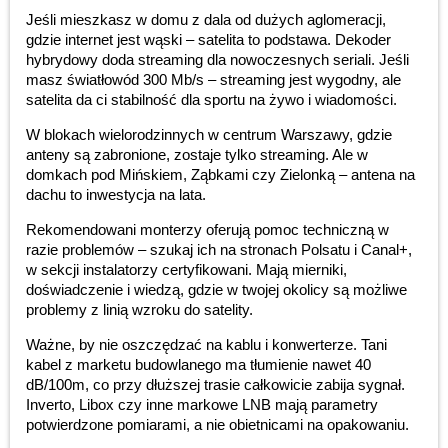
Jeśli mieszkasz w domu z dala od dużych aglomeracji,
gdzie internet jest wąski – satelita to podstawa. Dekoder
hybrydowy doda streaming dla nowoczesnych seriali. Jeśli
masz światłowód 300 Mb/s – streaming jest wygodny, ale
satelita da ci stabilność dla sportu na żywo i wiadomości.
W blokach wielorodzinnych w centrum Warszawy, gdzie
anteny są zabronione, zostaje tylko streaming. Ale w
domkach pod Mińskiem, Ząbkami czy Zielonką – antena na
dachu to inwestycja na lata.
Rekomendowani monterzy oferują pomoc techniczną w
razie problemów – szukaj ich na stronach Polsatu i Canal+,
w sekcji instalatorzy certyfikowani. Mają mierniki,
doświadczenie i wiedzą, gdzie w twojej okolicy są możliwe
problemy z linią wzroku do satelity.
Ważne, by nie oszczędzać na kablu i konwerterze. Tani
kabel z marketu budowlanego ma tłumienie nawet 40
dB/100m, co przy dłuższej trasie całkowicie zabija sygnał.
Inverto, Libox czy inne markowe LNB mają parametry
potwierdzone pomiarami, a nie obietnicami na opakowaniu.