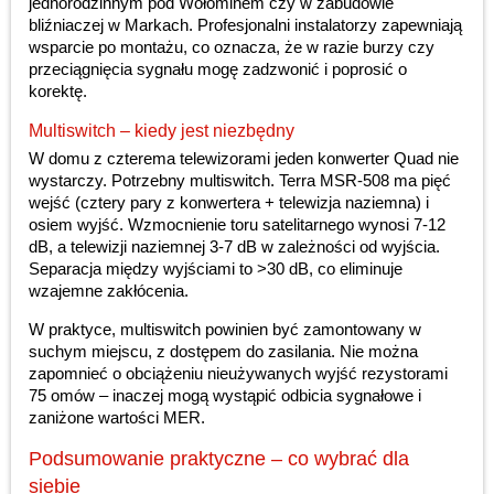
jednorodzinnym pod Wołominem czy w zabudowie
bliźniaczej w Markach. Profesjonalni instalatorzy zapewniają
wsparcie po montażu, co oznacza, że w razie burzy czy
przeciągnięcia sygnału mogę zadzwonić i poprosić o
korektę.
Multiswitch – kiedy jest niezbędny
W domu z czterema telewizorami jeden konwerter Quad nie
wystarczy. Potrzebny multiswitch. Terra MSR-508 ma pięć
wejść (cztery pary z konwertera + telewizja naziemna) i
osiem wyjść. Wzmocnienie toru satelitarnego wynosi 7-12
dB, a telewizji naziemnej 3-7 dB w zależności od wyjścia.
Separacja między wyjściami to >30 dB, co eliminuje
wzajemne zakłócenia.
W praktyce, multiswitch powinien być zamontowany w
suchym miejscu, z dostępem do zasilania. Nie można
zapomnieć o obciążeniu nieużywanych wyjść rezystorami
75 omów – inaczej mogą wystąpić odbicia sygnałowe i
zaniżone wartości MER.
Podsumowanie praktyczne – co wybrać dla
siebie