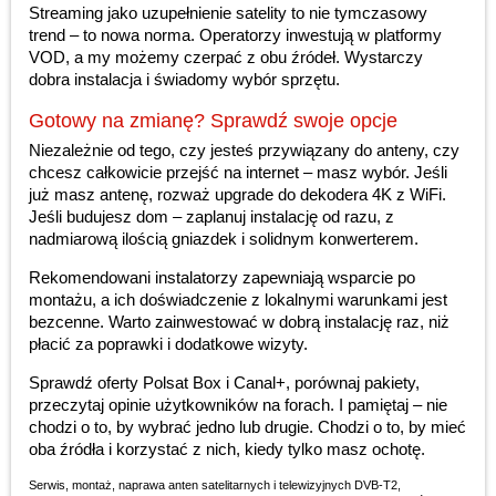
Streaming jako uzupełnienie satelity to nie tymczasowy
trend – to nowa norma. Operatorzy inwestują w platformy
VOD, a my możemy czerpać z obu źródeł. Wystarczy
dobra instalacja i świadomy wybór sprzętu.
Gotowy na zmianę? Sprawdź swoje opcje
Niezależnie od tego, czy jesteś przywiązany do anteny, czy
chcesz całkowicie przejść na internet – masz wybór. Jeśli
już masz antenę, rozważ upgrade do dekodera 4K z WiFi.
Jeśli budujesz dom – zaplanuj instalację od razu, z
nadmiarową ilością gniazdek i solidnym konwerterem.
Rekomendowani instalatorzy zapewniają wsparcie po
montażu, a ich doświadczenie z lokalnymi warunkami jest
bezcenne. Warto zainwestować w dobrą instalację raz, niż
płacić za poprawki i dodatkowe wizyty.
Sprawdź oferty Polsat Box i Canal+, porównaj pakiety,
przeczytaj opinie użytkowników na forach. I pamiętaj – nie
chodzi o to, by wybrać jedno lub drugie. Chodzi o to, by mieć
oba źródła i korzystać z nich, kiedy tylko masz ochotę.
Serwis, montaż, naprawa anten satelitarnych i telewizyjnych DVB-T2
,