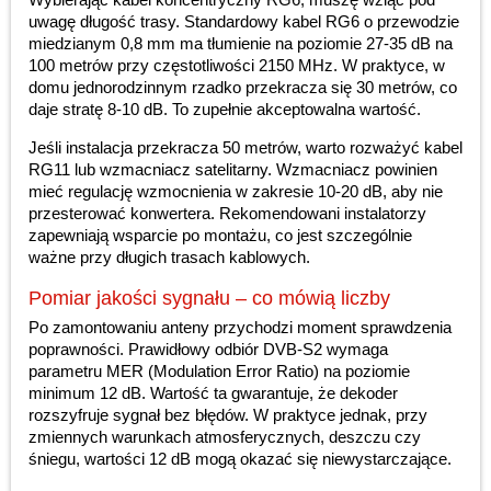
uwagę długość trasy. Standardowy kabel RG6 o przewodzie
miedzianym 0,8 mm ma tłumienie na poziomie 27-35 dB na
100 metrów przy częstotliwości 2150 MHz. W praktyce, w
domu jednorodzinnym rzadko przekracza się 30 metrów, co
daje stratę 8-10 dB. To zupełnie akceptowalna wartość.
Jeśli instalacja przekracza 50 metrów, warto rozważyć kabel
RG11 lub wzmacniacz satelitarny. Wzmacniacz powinien
mieć regulację wzmocnienia w zakresie 10-20 dB, aby nie
przesterować konwertera. Rekomendowani instalatorzy
zapewniają wsparcie po montażu, co jest szczególnie
ważne przy długich trasach kablowych.
Pomiar jakości sygnału – co mówią liczby
Po zamontowaniu anteny przychodzi moment sprawdzenia
poprawności. Prawidłowy odbiór DVB-S2 wymaga
parametru MER (Modulation Error Ratio) na poziomie
minimum 12 dB. Wartość ta gwarantuje, że dekoder
rozszyfruje sygnał bez błędów. W praktyce jednak, przy
zmiennych warunkach atmosferycznych, deszczu czy
śniegu, wartości 12 dB mogą okazać się niewystarczające.