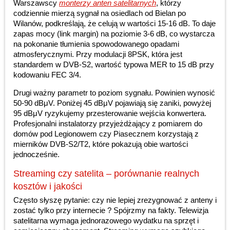
Warszawscy
monterzy anten satelitarnych
, którzy
codziennie mierzą sygnał na osiedlach od Bielan po
Wilanów, podkreślają, że celują w wartości 15-16 dB. To daje
zapas mocy (link margin) na poziomie 3-6 dB, co wystarcza
na pokonanie tłumienia spowodowanego opadami
atmosferycznymi. Przy modulacji 8PSK, która jest
standardem w DVB-S2, wartość typowa MER to 15 dB przy
kodowaniu FEC 3/4.
Drugi ważny parametr to poziom sygnału. Powinien wynosić
50-90 dBμV. Poniżej 45 dBμV pojawiają się zaniki, powyżej
95 dBμV ryzykujemy przesterowanie wejścia konwertera.
Profesjonalni instalatorzy przyjeżdżający z pomiarem do
domów pod Legionowem czy Piasecznem korzystają z
mierników DVB-S2/T2, które pokazują obie wartości
jednocześnie.
Streaming czy satelita – porównanie realnych
kosztów i jakości
Często słyszę pytanie: czy nie lepiej zrezygnować z anteny i
zostać tylko przy internecie ? Spójrzmy na fakty. Telewizja
satelitarna wymaga jednorazowego wydatku na sprzęt i