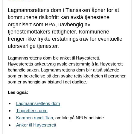
Lagmannsrettens dom i Tiansaken åpner for at
kommunene risikofritt kan avslå tjenestene
organisert som BPA, uavhengig av
tjenestemottakers rettigheter. Kommunene
trenger ikke frykte erstatningskrav for eventuelle
uforsvarlige tjenester.
Lagmannsrettens dom ble anket til Høyesterett.
Høyesteretts ankeutvalg avslo enstemmig å la Høyesterett
behandle saken. Lagmannsrettens dom blir altså stående
som en bekreftelse på den svake rettsikkerheten til personer
som er avhengig av bistand i det daglige.
Les også:
Lagmannsrettens dom
Tingrettens dom
Kampen rundt Tian
, omtale på NFUs nettside
Anker til Høyesterett