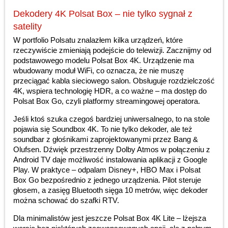
Dekodery 4K Polsat Box – nie tylko sygnał z
satelity
W portfolio Polsatu znalazłem kilka urządzeń, które
rzeczywiście zmieniają podejście do telewizji. Zacznijmy od
podstawowego modelu Polsat Box 4K. Urządzenie ma
wbudowany moduł WiFi, co oznacza, że nie muszę
przeciągać kabla sieciowego salon. Obsługuje rozdzielczość
4K, wspiera technologię HDR, a co ważne – ma dostęp do
Polsat Box Go, czyli platformy streamingowej operatora.
Jeśli ktoś szuka czegoś bardziej uniwersalnego, to na stole
pojawia się Soundbox 4K. To nie tylko dekoder, ale też
soundbar z głośnikami zaprojektowanymi przez Bang &
Olufsen. Dźwięk przestrzenny Dolby Atmos w połączeniu z
Android TV daje możliwość instalowania aplikacji z Google
Play. W praktyce – odpalam Disney+, HBO Max i Polsat
Box Go bezpośrednio z jednego urządzenia. Pilot steruje
głosem, a zasięg Bluetooth sięga 10 metrów, więc dekoder
można schować do szafki RTV.
Dla minimalistów jest jeszcze Polsat Box 4K Lite – lżejsza