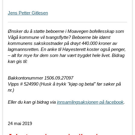
Jens Petter Gitlesen
Ønsker du å støtte beb
oerne i Moavegen bofellesskap som
Vågå kommune vil tvangsflytte? Beboerne ble idømt
kommunens sakskostnader på drøyt 440.000 kroner av
lagmannsretten. En anke til Høyesterett koster også penger,
– alt for mye for dem som har vært trygdet hele livet. Bidrag
kan gis til:
Bakkontonummer 1506.09.27097
Vipps # 524990
(Husk å trykk "kjøp og betal" før søker på
nr.)
Eller du kan gi bidrag via
innsamlingsaksjonen på facebook
.
24 mai 2019