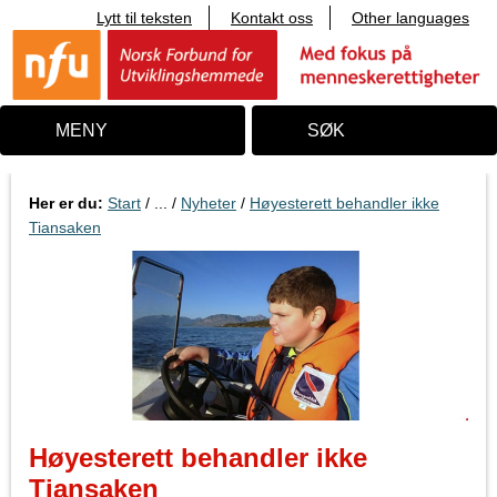
Lytt til teksten
Kontakt oss
Other languages
T
i
l
i
n
n
MENY
SØK
h
o
l
d
Her er du:
Start
/ ... /
Nyheter
/
Høyesterett behandler ikke
Tiansaken
Høyesterett behandler ikke
Tiansaken