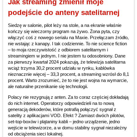
Jak streaming zmienił moje
podejście do anteny satelitarnej
Siedzę w salonie, pilot leży na stole, a na ekranie właśnie
kończy się wieczorny program na żywo. Żona pyta, czy
włączyć coś z nowego serialu na Maxie. Przełączam źródło,
nie wstając z kanapy. I tak codziennie. To nie science fiction
– to moja rzeczywistość z odbiorem satelitarnym i
streamingiem w jednym. I nie jestem tu odosobniony. Dane
za pierwszy kwartał 2024 pokazują, że telewizja satelitarna
wciąż trzyma 30,2 procent udziału w rynku, kablówka
nieznacznie więcej – 33,3 procent, a streaming wzrósł do 8,1
procent. Warto zrozumieć, że to nie jest wojna na wymarcie,
ale naturalne przenikanie się technologii.
Polacy nie rezygnują z anten. Za to coraz częściej dokładają
do nich internet. Operatorzy odpowiedzieli na to nową
generacją dekoderów, które potrafią połączyć sygnał z
satelity z aplikacjami VOD. Efekt ? Zamiast dwóch pilotów,
set-top-boxów i plątaniny kabli – jedno urządzenie, jedno
wejście w telewizorze, a w domu stabilny sygnał niezależny
od obciążenia sieci lokalnej.