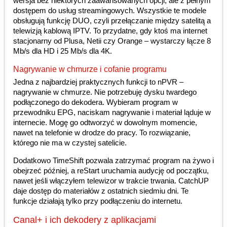
wersja bez niektórych zaawansowanych opcji, ale z pełnym
dostępem do usług streamingowych. Wszystkie te modele
obsługują funkcję DUO, czyli przełączanie między satelitą a
telewizją kablową IPTV. To przydatne, gdy ktoś ma internet
stacjonarny od Plusa, Netii czy Orange – wystarczy łącze 8
Mb/s dla HD i 25 Mb/s dla 4K.
Nagrywanie w chmurze i cofanie programu
Jedna z najbardziej praktycznych funkcji to nPVR –
nagrywanie w chmurze. Nie potrzebuję dysku twardego
podłączonego do dekodera. Wybieram program w
przewodniku EPG, naciskam nagrywanie i materiał ląduje w
internecie. Mogę go odtworzyć w dowolnym momencie,
nawet na telefonie w drodze do pracy. To rozwiązanie,
którego nie ma w czystej satelicie.
Dodatkowo TimeShift pozwala zatrzymać program na żywo i
obejrzeć później, a reStart uruchamia audycję od początku,
nawet jeśli włączyłem telewizor w trakcie trwania. CatchUP
daje dostęp do materiałów z ostatnich siedmiu dni. Te
funkcje działają tylko przy podłączeniu do internetu.
Canal+ i ich dekodery z aplikacjami