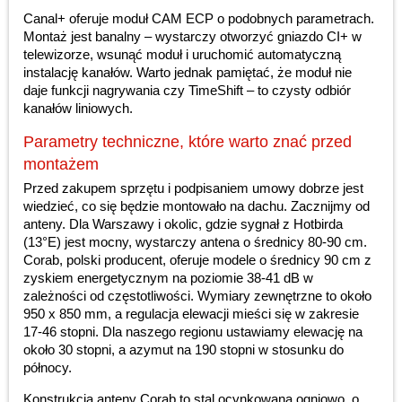
Canal+ oferuje moduł CAM ECP o podobnych parametrach.
Montaż jest banalny – wystarczy otworzyć gniazdo CI+ w
telewizorze, wsunąć moduł i uruchomić automatyczną
instalację kanałów. Warto jednak pamiętać, że moduł nie
daje funkcji nagrywania czy TimeShift – to czysty odbiór
kanałów liniowych.
Parametry techniczne, które warto znać przed
montażem
Przed zakupem sprzętu i podpisaniem umowy dobrze jest
wiedzieć, co się będzie montowało na dachu. Zacznijmy od
anteny. Dla Warszawy i okolic, gdzie sygnał z Hotbirda
(13°E) jest mocny, wystarczy antena o średnicy 80-90 cm.
Corab, polski producent, oferuje modele o średnicy 90 cm z
zyskiem energetycznym na poziomie 38-41 dB w
zależności od częstotliwości. Wymiary zewnętrzne to około
950 x 850 mm, a regulacja elewacji mieści się w zakresie
17-46 stopni. Dla naszego regionu ustawiamy elewację na
około 30 stopni, a azymut na 190 stopni w stosunku do
północy.
Konstrukcja anteny Corab to stal ocynkowana ogniowo, o