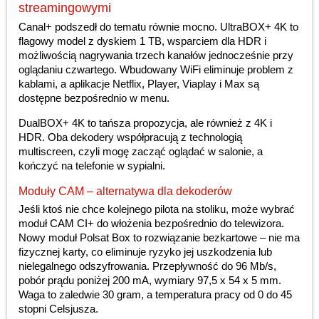
streamingowymi
Canal+ podszedł do tematu równie mocno. UltraBOX+ 4K to
flagowy model z dyskiem 1 TB, wsparciem dla HDR i
możliwością nagrywania trzech kanałów jednocześnie przy
oglądaniu czwartego. Wbudowany WiFi eliminuje problem z
kablami, a aplikacje Netflix, Player, Viaplay i Max są
dostępne bezpośrednio w menu.
DualBOX+ 4K to tańsza propozycja, ale również z 4K i
HDR. Oba dekodery współpracują z technologią
multiscreen, czyli mogę zacząć oglądać w salonie, a
kończyć na telefonie w sypialni.
Moduły CAM – alternatywa dla dekoderów
Jeśli ktoś nie chce kolejnego pilota na stoliku, może wybrać
moduł CAM CI+ do włożenia bezpośrednio do telewizora.
Nowy moduł Polsat Box to rozwiązanie bezkartowe – nie ma
fizycznej karty, co eliminuje ryzyko jej uszkodzenia lub
nielegalnego odszyfrowania. Przepływność do 96 Mb/s,
pobór prądu poniżej 200 mA, wymiary 97,5 x 54 x 5 mm.
Waga to zaledwie 30 gram, a temperatura pracy od 0 do 45
stopni Celsjusza.