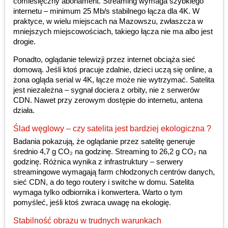
comiesięczny abonament. Streaming wymaga szybkiego
internetu – minimum 25 Mb/s stabilnego łącza dla 4K. W
praktyce, w wielu miejscach na Mazowszu, zwłaszcza w
mniejszych miejscowościach, takiego łącza nie ma albo jest
drogie.
Ponadto, oglądanie telewizji przez internet obciąża sieć
domową. Jeśli ktoś pracuje zdalnie, dzieci uczą się online, a
żona ogląda serial w 4K, łącze może nie wytrzymać. Satelita
jest niezależna – sygnał dociera z orbity, nie z serwerów
CDN. Nawet przy zerowym dostępie do internetu, antena
działa.
Ślad węglowy – czy satelita jest bardziej ekologiczna ?
Badania pokazują, że oglądanie przez satelitę generuje
średnio 4,7 g CO₂ na godzinę. Streaming to 26,2 g CO₂ na
godzinę. Różnica wynika z infrastruktury – serwery
streamingowe wymagają farm chłodzonych centrów danych,
sieć CDN, a do tego routery i switche w domu. Satelita
wymaga tylko odbiornika i konwertera. Warto o tym
pomyśleć, jeśli ktoś zwraca uwagę na ekologię.
Stabilność obrazu w trudnych warunkach