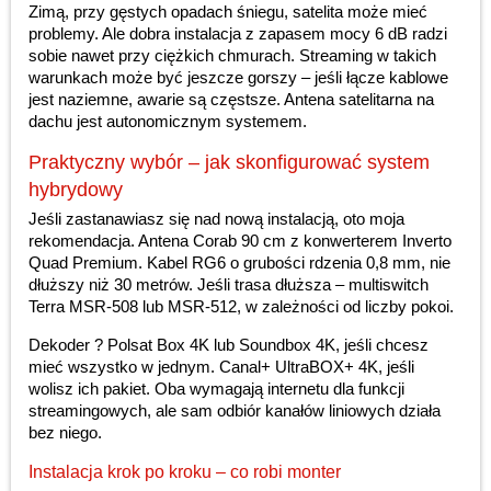
Zimą, przy gęstych opadach śniegu, satelita może mieć
problemy. Ale dobra instalacja z zapasem mocy 6 dB radzi
sobie nawet przy ciężkich chmurach. Streaming w takich
warunkach może być jeszcze gorszy – jeśli łącze kablowe
jest naziemne, awarie są częstsze. Antena satelitarna na
dachu jest autonomicznym systemem.
Praktyczny wybór – jak skonfigurować system
hybrydowy
Jeśli zastanawiasz się nad nową instalacją, oto moja
rekomendacja. Antena Corab 90 cm z konwerterem Inverto
Quad Premium. Kabel RG6 o grubości rdzenia 0,8 mm, nie
dłuższy niż 30 metrów. Jeśli trasa dłuższa – multiswitch
Terra MSR-508 lub MSR-512, w zależności od liczby pokoi.
Dekoder ? Polsat Box 4K lub Soundbox 4K, jeśli chcesz
mieć wszystko w jednym. Canal+ UltraBOX+ 4K, jeśli
wolisz ich pakiet. Oba wymagają internetu dla funkcji
streamingowych, ale sam odbiór kanałów liniowych działa
bez niego.
Instalacja krok po kroku – co robi monter