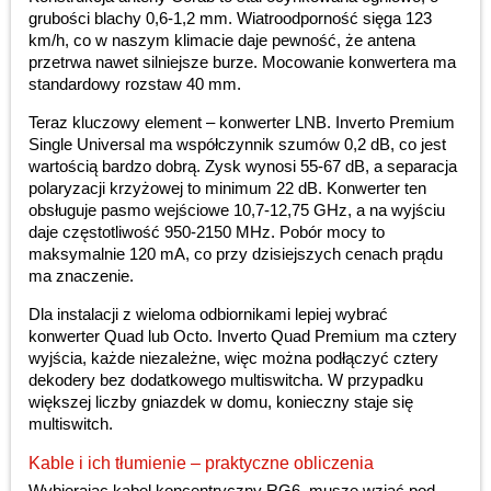
grubości blachy 0,6-1,2 mm. Wiatroodporność sięga 123
km/h, co w naszym klimacie daje pewność, że antena
przetrwa nawet silniejsze burze. Mocowanie konwertera ma
standardowy rozstaw 40 mm.
Teraz kluczowy element – konwerter LNB. Inverto Premium
Single Universal ma współczynnik szumów 0,2 dB, co jest
wartością bardzo dobrą. Zysk wynosi 55-67 dB, a separacja
polaryzacji krzyżowej to minimum 22 dB. Konwerter ten
obsługuje pasmo wejściowe 10,7-12,75 GHz, a na wyjściu
daje częstotliwość 950-2150 MHz. Pobór mocy to
maksymalnie 120 mA, co przy dzisiejszych cenach prądu
ma znaczenie.
Dla instalacji z wieloma odbiornikami lepiej wybrać
konwerter Quad lub Octo. Inverto Quad Premium ma cztery
wyjścia, każde niezależne, więc można podłączyć cztery
dekodery bez dodatkowego multiswitcha. W przypadku
większej liczby gniazdek w domu, konieczny staje się
multiswitch.
Kable i ich tłumienie – praktyczne obliczenia
Wybierając kabel koncentryczny RG6, muszę wziąć pod