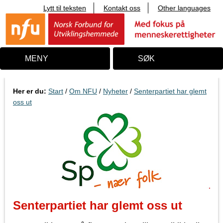
Lytt til teksten
Kontakt oss
Other languages
T
i
l
i
n
n
MENY
SØK
h
o
l
d
Her er du:
Start
/
Om NFU
/
Nyheter
/
Senterpartiet har glemt
oss ut
Senterpartiet har glemt oss ut