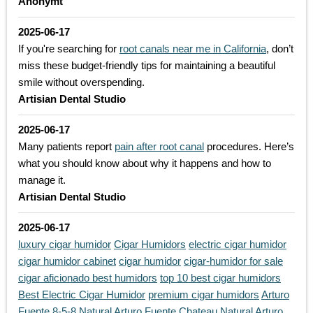
Anonymt
2025-06-17
If you're searching for
root canals near me in California
, don’t
miss these budget-friendly tips for maintaining a beautiful
smile without overspending.
Artisian Dental Studio
2025-06-17
Many patients report
pain after root canal
procedures. Here’s
what you should know about why it happens and how to
manage it.
Artisian Dental Studio
2025-06-17
luxury cigar humidor
Cigar Humidors
electric cigar humidor
cigar humidor cabinet
cigar humidor
cigar-humidor for sale
cigar aficionado best humidors
top 10 best cigar humidors
Best Electric Cigar Humidor
premium cigar humidors
Arturo
Fuente 8-5-8 Natural
Arturo Fuente Chateau Natural
Arturo