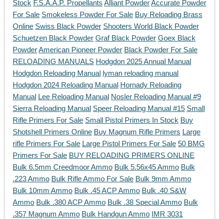
Stock
F.S.A.A.P. Propellants
Alliant Powder
Accurate Powder
For Sale
Smokeless Powder For Sale
Buy Reloading Brass
Online
Swiss Black Powder
Shooters World Black Powder
Schuetzen Black Powder
Graf Black Powder
Goex Black
Powder
American Pioneer Powder
Black Powder For Sale
RELOADING MANUALS
Hodgdon 2025 Annual Manual
Hodgdon Reloading Manual
lyman reloading manual
Hodgdon 2024 Reloading Manual
Hornady Reloading
Manual
Lee Reloading Manual
Nosler Reloading Manual #9
Sierra Reloading Manual
Speer Reloading Manual #15
Small
Rifle Primers For Sale
Small Pistol Primers In Stock
Buy
Shotshell Primers Online
Buy Magnum Rifle Primers
Large
rifle Primers For Sale
Large Pistol Primers For Sale
50 BMG
Primers For Sale
BUY RELOADING PRIMERS ONLINE
Bulk 6.5mm Creedmoor Ammo
Bulk 5.56x45 Ammo
Bulk
.223 Ammo
Bulk Rifle Ammo For Sale
Bulk 9mm Ammo
Bulk 10mm Ammo
Bulk .45 ACP Ammo
Bulk .40 S&W
Ammo
Bulk .380 ACP Ammo
Bulk .38 Special Ammo
Bulk
.357 Magnum Ammo
Bulk Handgun Ammo
IMR 3031