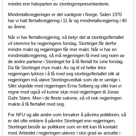
mindre enn halvparten av stortingsrepresentantene.
Mindretallsregjeringer er det vanligste i Norge. Siden 1970
har vi hatt flertallsregjering i 11 år og mindretallsregjering i 40
av årene.
Når vi har flertallsregjering, så betyr det at stortingsflertallet
vil stemme for regjeringens forslag. Stortinget får derfor
mindre makt og regjeringen får mer makt. Når vi har en
mindretallsregjering, så må regjeringen få med seg noen av
de andre partiene i Stortinget for å få flertall for sine forslag.
Da får Stortinget mye makt. Av og til vil heller ikke
regjeringen lykkes i å få med seg stortingsflertallet slik at
regjeringen må utøve Stortingsvedtak som de er uenige i.
Slikt skjedde med regjeringen Erna Solberg og slikt kan vi
regne med også vil kunne skje med regjeringen til Jonas
Gahr Støre. Men i de fleste sakene, så vil nok regjeringen
makte å få flertallet med seg.
For NFU og alle andre som forsøker å påvirke politikken, så
er det ofte enklere å påvirke Stortinget enn regjeringen.
Stortinget består av politikere som en lett kan få kontakt
med. Arbeidet i regjeringen utøves i stor grad av ansatte i