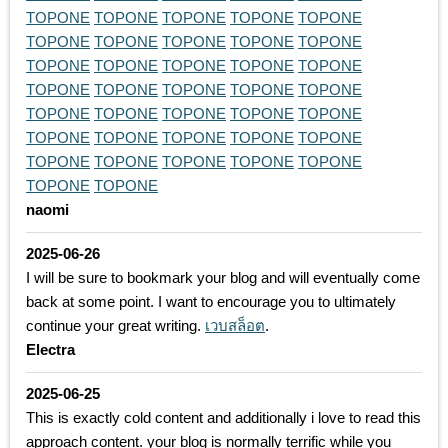
TOPONE
TOPONE
TOPONE
TOPONE
TOPONE
TOPONE
TOPONE
TOPONE
TOPONE
TOPONE
TOPONE
TOPONE
TOPONE
TOPONE
TOPONE
TOPONE
TOPONE
TOPONE
TOPONE
TOPONE
TOPONE
TOPONE
TOPONE
TOPONE
TOPONE
TOPONE
TOPONE
TOPONE
TOPONE
TOPONE
TOPONE
TOPONE
TOPONE
TOPONE
TOPONE
TOPONE
TOPONE
naomi
2025-06-26
I will be sure to bookmark your blog and will eventually come
back at some point. I want to encourage you to ultimately
continue your great writing.
เวบสล็อต
.
Electra
2025-06-25
This is exactly cold content and additionally i love to read this
approach content. your blog is normally terrific while you