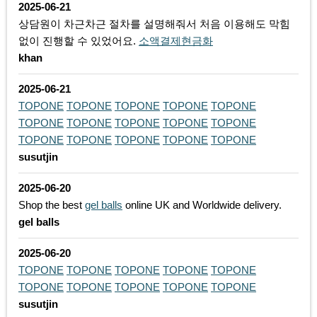
2025-06-21
상담원이 차근차근 절차를 설명해줘서 처음 이용해도 막힘
없이 진행할 수 있었어요.
소액결제현금화
khan
2025-06-21
TOPONE
TOPONE
TOPONE
TOPONE
TOPONE
TOPONE
TOPONE
TOPONE
TOPONE
TOPONE
TOPONE
TOPONE
TOPONE
TOPONE
TOPONE
susutjin
2025-06-20
​Shop the best
gel balls
online UK and Worldwide delivery.
gel balls
2025-06-20
TOPONE
TOPONE
TOPONE
TOPONE
TOPONE
TOPONE
TOPONE
TOPONE
TOPONE
TOPONE
susutjin