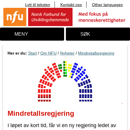
Lytt til teksten
Kontakt oss
Other languages
T
i
l
i
n
n
MENY
SØK
h
o
l
d
Her er du:
Start
/
Om NFU
/
Nyheter
/
Mindretallsregjering
Mindretallsregjering
I løpet av kort tid, får vi en ny regjering ledet av