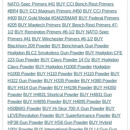
NATO-Spec Primers #41
BUY CCI Bench Rest Primers
#BR4
BUY CCI Magnum Primers #450
BUY CCI Primers
#400
BUY Gold Medal #GM205MAR
BUY Federal Primers
#205
BUY Magtech Primers
BUY Bench Rest Primers #7-
1/2
BUY Remington Primers #6-1/2
BUY NATO-Spec
Primers #41
BUY Winchester Primers #6-1/2
BUY
Blackhorn 209 Powder
BUY Benchmark Gun Powder
Hodgdon BLC2 Smokeless Gun Powder
BUY Hodgdon CFE
223 Gun Powder
BUY Clays Powder 14 Oz
BUY Hodgdon
Clays Powder
BUY Hodgdon H1000 Powder
Hodgdon
H1000 Powder
BUY H110 Powder
BUY H110 Powder
BUY
H322 Gun Powder
BUY H335 Powder
BUY H380 Powder
BUY H414 Gun Powder
BUY H4198 Powder
BUY H4350
Powder
BUY H4831 Shortcut Powder
BUY H4831 Gun
Powder
BUY H4895 Powder
BUY H4895 Powder
BUY
H50BMG Powder
BUY Hi-Skor 700-X Gun Powder
BUY
LEVERevolution Powder
BUY Superformance Powder
BUY
HP38 Gun Powder
BUY HS6 Gun Powder
BUY Hybrid
100V Powder
BUY International Powder
BUY Lil Gun Gun