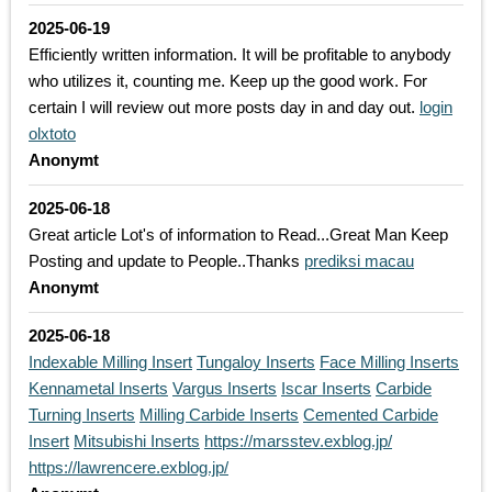
2025-06-19
Efficiently written information. It will be profitable to anybody
who utilizes it, counting me. Keep up the good work. For
certain I will review out more posts day in and day out.
login
olxtoto
Anonymt
2025-06-18
Great article Lot's of information to Read...Great Man Keep
Posting and update to People..Thanks
prediksi macau
Anonymt
2025-06-18
Indexable Milling Insert
Tungaloy Inserts
Face Milling Inserts
Kennametal Inserts
Vargus Inserts
Iscar Inserts
Carbide
Turning Inserts
Milling Carbide Inserts
Cemented Carbide
Insert
Mitsubishi Inserts
https://marsstev.exblog.jp/
https://lawrencere.exblog.jp/