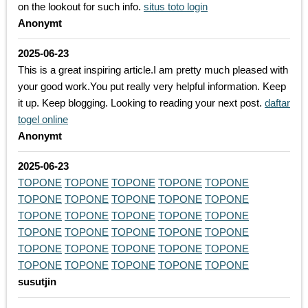
on the lookout for such info.
situs toto login
Anonymt
2025-06-23
This is a great inspiring article.I am pretty much pleased with
your good work.You put really very helpful information. Keep
it up. Keep blogging. Looking to reading your next post.
daftar
togel online
Anonymt
2025-06-23
TOPONE
TOPONE
TOPONE
TOPONE
TOPONE
TOPONE
TOPONE
TOPONE
TOPONE
TOPONE
TOPONE
TOPONE
TOPONE
TOPONE
TOPONE
TOPONE
TOPONE
TOPONE
TOPONE
TOPONE
TOPONE
TOPONE
TOPONE
TOPONE
TOPONE
TOPONE
TOPONE
TOPONE
TOPONE
TOPONE
susutjin