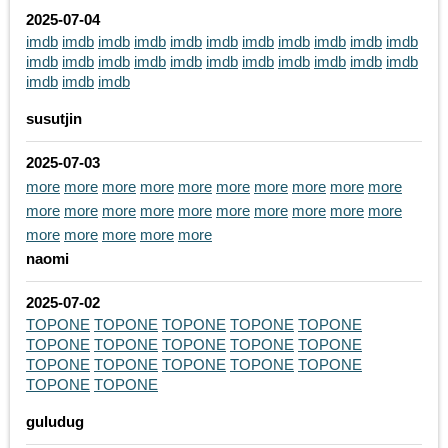
2025-07-04
imdb
imdb
imdb
imdb
imdb
imdb
imdb
imdb
imdb
imdb
imdb
imdb
imdb
imdb
imdb
imdb
imdb
imdb
imdb
imdb
imdb
imdb
imdb
imdb
imdb
susutjin
2025-07-03
more
more
more
more
more
more
more
more
more
more
more
more
more
more
more
more
more
more
more
more
more
more
more
more
more
naomi
2025-07-02
TOPONE
TOPONE
TOPONE
TOPONE
TOPONE
TOPONE
TOPONE
TOPONE
TOPONE
TOPONE
TOPONE
TOPONE
TOPONE
TOPONE
TOPONE
TOPONE
TOPONE
guludug