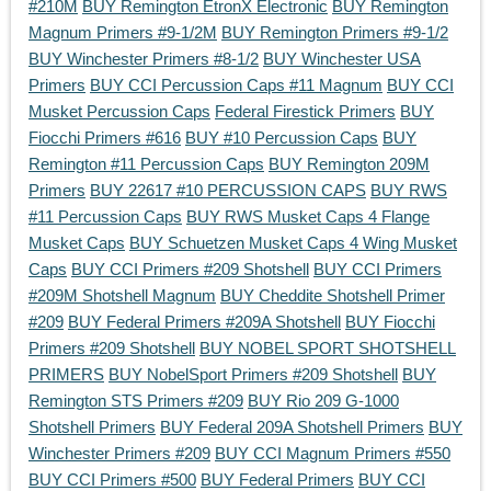
#210M
BUY Remington EtronX Electronic
BUY Remington
Magnum Primers #9-1/2M
BUY Remington Primers #9-1/2
BUY Winchester Primers #8-1/2
BUY Winchester USA
Primers
BUY CCI Percussion Caps #11 Magnum
BUY CCI
Musket Percussion Caps
Federal Firestick Primers
BUY
Fiocchi Primers #616
BUY #10 Percussion Caps
BUY
Remington #11 Percussion Caps
BUY Remington 209M
Primers
BUY 22617 #10 PERCUSSION CAPS
BUY RWS
#11 Percussion Caps
BUY RWS Musket Caps 4 Flange
Musket Caps
BUY Schuetzen Musket Caps 4 Wing Musket
Caps
BUY CCI Primers #209 Shotshell
BUY CCI Primers
#209M Shotshell Magnum
BUY Cheddite Shotshell Primer
#209
BUY Federal Primers #209A Shotshell
BUY Fiocchi
Primers #209 Shotshell
BUY NOBEL SPORT SHOTSHELL
PRIMERS
BUY NobelSport Primers #209 Shotshell
BUY
Remington STS Primers #209
BUY Rio 209 G-1000
Shotshell Primers
BUY Federal 209A Shotshell Primers
BUY
Winchester Primers #209
BUY CCI Magnum Primers #550
BUY CCI Primers #500
BUY Federal Primers
BUY CCI