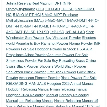
Julieta Reserva Real Magnum
DPT (N,N-
Dipropyltryptamine) HCl
ETH-LAD
1D-LSD
5-MeO-DMT
HCl
5-MeO-MiPT HCl
5-MeO-MiPT Freebase
Methallylescaline (MAL)
5-MeO-MALT
5-MeO-DMT
4-PrO-
DMT
4-HO-MiPT
4-HO-MET
4-HO-MET
4-AcO-MET
4-
AcO-DMT
1V-LSD
1P-LSD
1cP-LSD
1cP-AL-LAD
Shop
Winchester Gun Powder
Buy Vihtavuori Powder
Shooters
world Propellants
Buy Ramshot Powder
Norma Powder
IMR
Powders For Sale
Hodgdon Powder In Stock
F.S.A.A.P.
Propellants
Alliant Powder
Accurate Powder For Sale
Smokeless Powder For Sale
Buy Reloading Brass Online
Swiss Black Powder
Shooters World Black Powder
Schuetzen Black Powder
Graf Black Powder
Goex Black
Powder
American Pioneer Powder
Black Powder For Sale
RELOADING MANUALS
Hodgdon 2025 Annual Manual
Hodgdon Reloading Manual
lyman reloading manual
Hodgdon 2024 Reloading Manual
Hornady Reloading
Manual
Lee Reloading Manual
Nosler Reloading Manual #9
Sierra Reloading Manual
Speer Reloading Manual #15
Small