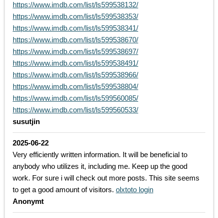
https://www.imdb.com/list/ls599538132/
https://www.imdb.com/list/ls599538353/
https://www.imdb.com/list/ls599538341/
https://www.imdb.com/list/ls599538670/
https://www.imdb.com/list/ls599538697/
https://www.imdb.com/list/ls599538491/
https://www.imdb.com/list/ls599538966/
https://www.imdb.com/list/ls599538804/
https://www.imdb.com/list/ls599560085/
https://www.imdb.com/list/ls599560533/
susutjin
2025-06-22
Very efficiently written information. It will be beneficial to
anybody who utilizes it, including me. Keep up the good
work. For sure i will check out more posts. This site seems
to get a good amount of visitors.
olxtoto login
Anonymt