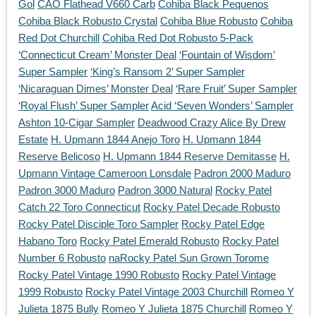
Gol
CAO Flathead V660 Carb
Cohiba Black Pequenos
Cohiba Black Robusto Crystal
Cohiba Blue Robusto
Cohiba
Red Dot Churchill
Cohiba Red Dot Robusto 5-Pack
‘Connecticut Cream’ Monster Deal
‘Fountain of Wisdom’
Super Sampler
‘King’s Ransom 2’ Super Sampler
‘Nicaraguan Dimes’ Monster Deal
‘Rare Fruit’ Super Sampler
‘Royal Flush’ Super Sampler
Acid ‘Seven Wonders’ Sampler
Ashton 10-Cigar Sampler
Deadwood Crazy Alice By Drew
Estate
H. Upmann 1844 Anejo Toro
H. Upmann 1844
Reserve Belicoso
H. Upmann 1844 Reserve Demitasse
H.
Upmann Vintage Cameroon Lonsdale
Padron 2000 Maduro
Padron 3000 Maduro
Padron 3000 Natural
Rocky Patel
Catch 22 Toro Connecticut
Rocky Patel Decade Robusto
Rocky Patel Disciple Toro Sampler
Rocky Patel Edge
Habano Toro
Rocky Patel Emerald Robusto
Rocky Patel
Number 6 Robusto
naRocky Patel Sun Grown Torome
Rocky Patel Vintage 1990 Robusto
Rocky Patel Vintage
1999 Robusto
Rocky Patel Vintage 2003 Churchill
Romeo Y
Julieta 1875 Bully
Romeo Y Julieta 1875 Churchill
Romeo Y