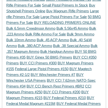
Rifle Primers For Sale
Small Pistol Primers In Stock
Buy
Shotshell Primers Online
Buy Magnum Rifle Primers
Large
rifle Primers For Sale
Large Pistol Primers For Sale
50 BMG
Primers For Sale
BUY RELOADING PRIMERS ONLINE
Bulk 6.5mm Creedmoor Ammo
Bulk 5.56x45 Ammo
Bulk
.223 Ammo
Bulk Rifle Ammo For Sale
Bulk 9mm Ammo
Bulk 10mm Ammo
Bulk .45 ACP Ammo
Bulk .40 S&W
Ammo
Bulk .380 ACP Ammo
Bulk .38 Special Ammo
Bulk
.357 Magnum Ammo
Bulk Handgun Ammo
BUY 50 BMG
Primers #35
BUY Ginex 50 BMG Primers
BUY CCI #350
Primers
BUY CCI Primers #300
BUY Magnum Primers
#155
Federal Large Pistol Primers #150
BUY Magtech
Primers #2-1/2
BUY Winchester Primers #7
BUY
Winchester USA Primers
BUY CCI 7.62mm NATO-Spec
Primers #34
BUY CCI Bench Rest Primers #BR2
CCI
Magnum Primers #250
BUY CCI Primers #200
BUY
Magnum Primers #215
BUY Federal Primers #210
BUY
Federal Medal Magnum #215M
BUY Federal Medal Primers