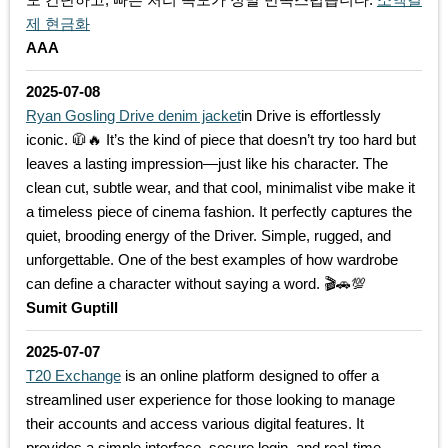
제 현금화
AAA
2025-07-08
Ryan Gosling Drive denim jacket
in Drive is effortlessly
iconic. 🧥🔥 It’s the kind of piece that doesn’t try too hard but
leaves a lasting impression—just like his character. The
clean cut, subtle wear, and that cool, minimalist vibe make it
a timeless piece of cinema fashion. It perfectly captures the
quiet, brooding energy of the Driver. Simple, rugged, and
unforgettable. One of the best examples of how wardrobe
can define a character without saying a word. 🎬🚗💯
Sumit Guptill
2025-07-07
T20 Exchange
is an online platform designed to offer a
streamlined user experience for those looking to manage
their accounts and access various digital features. It
provides a simple interface, secure login, and real-time