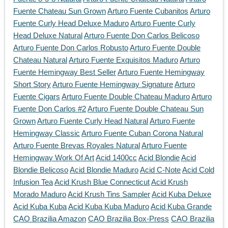
Fuente Chateau Sun Grown
Arturo Fuente Cubanitos
Arturo
Fuente Curly Head Deluxe Maduro
Arturo Fuente Curly
Head Deluxe Natural
Arturo Fuente Don Carlos Belicoso
Arturo Fuente Don Carlos Robusto
Arturo Fuente Double
Chateau Natural
Arturo Fuente Exquisitos Maduro
Arturo
Fuente Hemingway Best Seller
Arturo Fuente Hemingway
Short Story
Arturo Fuente Hemingway Signature
Arturo
Fuente Cigars
Arturo Fuente Double Chateau Maduro
Arturo
Fuente Don Carlos #2
Arturo Fuente Double Chateau Sun
Grown
Arturo Fuente Curly Head Natural
Arturo Fuente
Hemingway Classic
Arturo Fuente Cuban Corona Natural
Arturo Fuente Brevas Royales Natural
Arturo Fuente
Hemingway Work Of Art
Acid 1400cc
Acid Blondie
Acid
Blondie Belicoso
Acid Blondie Maduro
Acid C-Note
Acid Cold
Infusion Tea
Acid Krush Blue Connecticut
Acid Krush
Morado Maduro
Acid Krush Tins Sampler
Acid Kuba Deluxe
Acid Kuba Kuba
Acid Kuba Kuba Maduro
Acid Kuba Grande
CAO Brazilia Amazon
CAO Brazilia Box-Press
CAO Brazilia