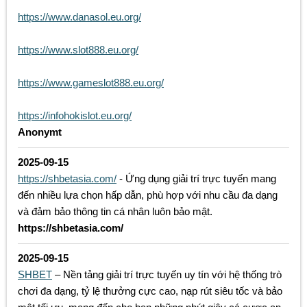
https://www.danasol.eu.org/
https://www.slot888.eu.org/
https://www.gameslot888.eu.org/
https://infohokislot.eu.org/
Anonymt
2025-09-15
https://shbetasia.com/
- Ứng dụng giải trí trực tuyến mang
đến nhiều lựa chọn hấp dẫn, phù hợp với nhu cầu đa dạng
và đảm bảo thông tin cá nhân luôn bảo mật.
https://shbetasia.com/
2025-09-15
SHBET
– Nền tảng giải trí trực tuyến uy tín với hệ thống trò
chơi đa dạng, tỷ lệ thưởng cực cao, nạp rút siêu tốc và bảo