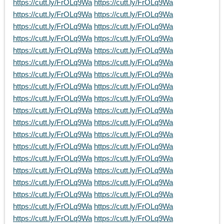
https://cutt.ly/FrOLq9Wa
https://cutt.ly/FrOLq9Wa
https://cutt.ly/FrOLq9Wa
https://cutt.ly/FrOLq9Wa
https://cutt.ly/FrOLq9Wa
https://cutt.ly/FrOLq9Wa
https://cutt.ly/FrOLq9Wa
https://cutt.ly/FrOLq9Wa
https://cutt.ly/FrOLq9Wa
https://cutt.ly/FrOLq9Wa
https://cutt.ly/FrOLq9Wa
https://cutt.ly/FrOLq9Wa
https://cutt.ly/FrOLq9Wa
https://cutt.ly/FrOLq9Wa
https://cutt.ly/FrOLq9Wa
https://cutt.ly/FrOLq9Wa
https://cutt.ly/FrOLq9Wa
https://cutt.ly/FrOLq9Wa
https://cutt.ly/FrOLq9Wa
https://cutt.ly/FrOLq9Wa
https://cutt.ly/FrOLq9Wa
https://cutt.ly/FrOLq9Wa
https://cutt.ly/FrOLq9Wa
https://cutt.ly/FrOLq9Wa
https://cutt.ly/FrOLq9Wa
https://cutt.ly/FrOLq9Wa
https://cutt.ly/FrOLq9Wa
https://cutt.ly/FrOLq9Wa
https://cutt.ly/FrOLq9Wa
https://cutt.ly/FrOLq9Wa
https://cutt.ly/FrOLq9Wa
https://cutt.ly/FrOLq9Wa
https://cutt.ly/FrOLq9Wa
https://cutt.ly/FrOLq9Wa
https://cutt.ly/FrOLq9Wa
https://cutt.ly/FrOLq9Wa
https://cutt.ly/FrOLq9Wa
https://cutt.ly/FrOLq9Wa