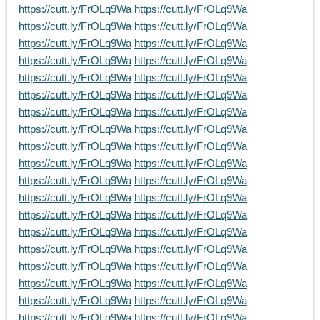
https://cutt.ly/FrOLq9Wa
https://cutt.ly/FrOLq9Wa
https://cutt.ly/FrOLq9Wa
https://cutt.ly/FrOLq9Wa
https://cutt.ly/FrOLq9Wa
https://cutt.ly/FrOLq9Wa
https://cutt.ly/FrOLq9Wa
https://cutt.ly/FrOLq9Wa
https://cutt.ly/FrOLq9Wa
https://cutt.ly/FrOLq9Wa
https://cutt.ly/FrOLq9Wa
https://cutt.ly/FrOLq9Wa
https://cutt.ly/FrOLq9Wa
https://cutt.ly/FrOLq9Wa
https://cutt.ly/FrOLq9Wa
https://cutt.ly/FrOLq9Wa
https://cutt.ly/FrOLq9Wa
https://cutt.ly/FrOLq9Wa
https://cutt.ly/FrOLq9Wa
https://cutt.ly/FrOLq9Wa
https://cutt.ly/FrOLq9Wa
https://cutt.ly/FrOLq9Wa
https://cutt.ly/FrOLq9Wa
https://cutt.ly/FrOLq9Wa
https://cutt.ly/FrOLq9Wa
https://cutt.ly/FrOLq9Wa
https://cutt.ly/FrOLq9Wa
https://cutt.ly/FrOLq9Wa
https://cutt.ly/FrOLq9Wa
https://cutt.ly/FrOLq9Wa
https://cutt.ly/FrOLq9Wa
https://cutt.ly/FrOLq9Wa
https://cutt.ly/FrOLq9Wa
https://cutt.ly/FrOLq9Wa
https://cutt.ly/FrOLq9Wa
https://cutt.ly/FrOLq9Wa
https://cutt.ly/FrOLq9Wa
https://cutt.ly/FrOLq9Wa