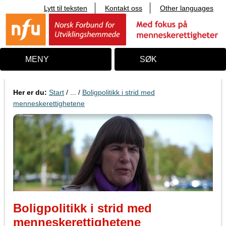
Lytt til teksten
Kontakt oss
Other languages
T
i
l
i
n
n
MENY
SØK
h
o
l
d
Her er du:
Start
/ ... /
Boligpolitikk i strid med
menneskerettighetene
Boligpolitikk i strid med
menneskerettighetene