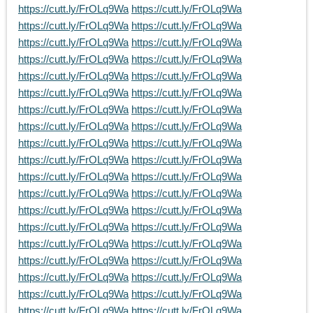
https://cutt.ly/FrOLq9Wa
https://cutt.ly/FrOLq9Wa
https://cutt.ly/FrOLq9Wa
https://cutt.ly/FrOLq9Wa
https://cutt.ly/FrOLq9Wa
https://cutt.ly/FrOLq9Wa
https://cutt.ly/FrOLq9Wa
https://cutt.ly/FrOLq9Wa
https://cutt.ly/FrOLq9Wa
https://cutt.ly/FrOLq9Wa
https://cutt.ly/FrOLq9Wa
https://cutt.ly/FrOLq9Wa
https://cutt.ly/FrOLq9Wa
https://cutt.ly/FrOLq9Wa
https://cutt.ly/FrOLq9Wa
https://cutt.ly/FrOLq9Wa
https://cutt.ly/FrOLq9Wa
https://cutt.ly/FrOLq9Wa
https://cutt.ly/FrOLq9Wa
https://cutt.ly/FrOLq9Wa
https://cutt.ly/FrOLq9Wa
https://cutt.ly/FrOLq9Wa
https://cutt.ly/FrOLq9Wa
https://cutt.ly/FrOLq9Wa
https://cutt.ly/FrOLq9Wa
https://cutt.ly/FrOLq9Wa
https://cutt.ly/FrOLq9Wa
https://cutt.ly/FrOLq9Wa
https://cutt.ly/FrOLq9Wa
https://cutt.ly/FrOLq9Wa
https://cutt.ly/FrOLq9Wa
https://cutt.ly/FrOLq9Wa
https://cutt.ly/FrOLq9Wa
https://cutt.ly/FrOLq9Wa
https://cutt.ly/FrOLq9Wa
https://cutt.ly/FrOLq9Wa
https://cutt.ly/FrOLq9Wa
https://cutt.ly/FrOLq9Wa