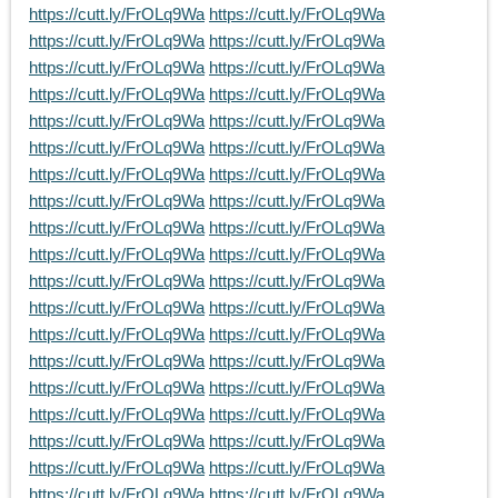
https://cutt.ly/FrOLq9Wa
https://cutt.ly/FrOLq9Wa
https://cutt.ly/FrOLq9Wa
https://cutt.ly/FrOLq9Wa
https://cutt.ly/FrOLq9Wa
https://cutt.ly/FrOLq9Wa
https://cutt.ly/FrOLq9Wa
https://cutt.ly/FrOLq9Wa
https://cutt.ly/FrOLq9Wa
https://cutt.ly/FrOLq9Wa
https://cutt.ly/FrOLq9Wa
https://cutt.ly/FrOLq9Wa
https://cutt.ly/FrOLq9Wa
https://cutt.ly/FrOLq9Wa
https://cutt.ly/FrOLq9Wa
https://cutt.ly/FrOLq9Wa
https://cutt.ly/FrOLq9Wa
https://cutt.ly/FrOLq9Wa
https://cutt.ly/FrOLq9Wa
https://cutt.ly/FrOLq9Wa
https://cutt.ly/FrOLq9Wa
https://cutt.ly/FrOLq9Wa
https://cutt.ly/FrOLq9Wa
https://cutt.ly/FrOLq9Wa
https://cutt.ly/FrOLq9Wa
https://cutt.ly/FrOLq9Wa
https://cutt.ly/FrOLq9Wa
https://cutt.ly/FrOLq9Wa
https://cutt.ly/FrOLq9Wa
https://cutt.ly/FrOLq9Wa
https://cutt.ly/FrOLq9Wa
https://cutt.ly/FrOLq9Wa
https://cutt.ly/FrOLq9Wa
https://cutt.ly/FrOLq9Wa
https://cutt.ly/FrOLq9Wa
https://cutt.ly/FrOLq9Wa
https://cutt.ly/FrOLq9Wa
https://cutt.ly/FrOLq9Wa