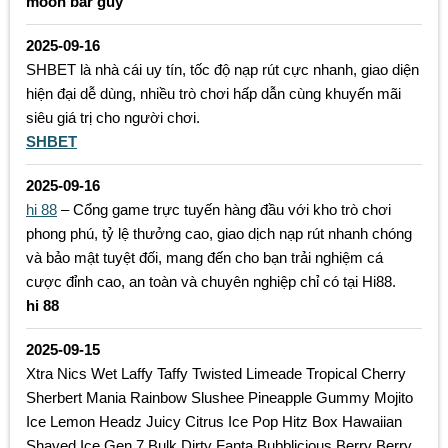
moon bar guy
2025-09-16
SHBET là nhà cái uy tín, tốc độ nạp rút cực nhanh, giao diện
hiện đại dễ dùng, nhiều trò chơi hấp dẫn cùng khuyến mãi
siêu giá trị cho người chơi.
SHBET
2025-09-16
hi 88
– Cổng game trực tuyến hàng đầu với kho trò chơi
phong phú, tỷ lệ thưởng cao, giao dịch nạp rút nhanh chóng
và bảo mật tuyệt đối, mang đến cho bạn trải nghiệm cá
cược đỉnh cao, an toàn và chuyên nghiệp chỉ có tại Hi88.
hi 88
2025-09-15
Xtra Nics Wet Laffy Taffy Twisted Limeade Tropical Cherry
Sherbert Mania Rainbow Slushee Pineapple Gummy Mojito
Ice Lemon Headz Juicy Citrus Ice Pop Hitz Box Hawaiian
Shaved Ice Gen 7 Bulk Dirty Fanta Bubblicious Berry Berry