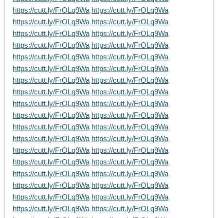
https://cutt.ly/FrOLq9Wa
https://cutt.ly/FrOLq9Wa
https://cutt.ly/FrOLq9Wa
https://cutt.ly/FrOLq9Wa
https://cutt.ly/FrOLq9Wa
https://cutt.ly/FrOLq9Wa
https://cutt.ly/FrOLq9Wa
https://cutt.ly/FrOLq9Wa
https://cutt.ly/FrOLq9Wa
https://cutt.ly/FrOLq9Wa
https://cutt.ly/FrOLq9Wa
https://cutt.ly/FrOLq9Wa
https://cutt.ly/FrOLq9Wa
https://cutt.ly/FrOLq9Wa
https://cutt.ly/FrOLq9Wa
https://cutt.ly/FrOLq9Wa
https://cutt.ly/FrOLq9Wa
https://cutt.ly/FrOLq9Wa
https://cutt.ly/FrOLq9Wa
https://cutt.ly/FrOLq9Wa
https://cutt.ly/FrOLq9Wa
https://cutt.ly/FrOLq9Wa
https://cutt.ly/FrOLq9Wa
https://cutt.ly/FrOLq9Wa
https://cutt.ly/FrOLq9Wa
https://cutt.ly/FrOLq9Wa
https://cutt.ly/FrOLq9Wa
https://cutt.ly/FrOLq9Wa
https://cutt.ly/FrOLq9Wa
https://cutt.ly/FrOLq9Wa
https://cutt.ly/FrOLq9Wa
https://cutt.ly/FrOLq9Wa
https://cutt.ly/FrOLq9Wa
https://cutt.ly/FrOLq9Wa
https://cutt.ly/FrOLq9Wa
https://cutt.ly/FrOLq9Wa