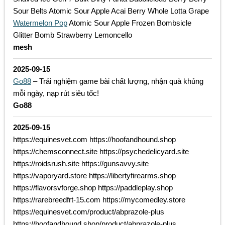
Sour Belts Atomic Sour Apple Acai Berry Whole Lotta Grape
Watermelon Pop
Atomic Sour Apple Frozen Bombsicle
Glitter Bomb Strawberry Lemoncello
mesh
2025-09-15
Go88
– Trải nghiệm game bài chất lượng, nhận quà khủng
mỗi ngày, nạp rút siêu tốc!
Go88
2025-09-15
https://equinesvet.com https://hoofandhound.shop
https://chemsconnect.site https://psychedelicyard.site
https://roidsrush.site https://gunsavvy.site
https://vaporyard.store https://libertyfirearms.shop
https://flavorsvforge.shop https://paddleplay.shop
https://rarebreedfrt-15.com https://mycomedley.store
https://equinesvet.com/product/abprazole-plus
https://hoofandhound.shop/product/abprazole-plus.