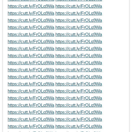
https://cutt.ly/FrOLq9Wa
https://cutt.ly/FrOLq9Wa
https://cutt.ly/FrOLq9Wa
https://cutt.ly/FrOLq9Wa
https://cutt.ly/FrOLq9Wa
https://cutt.ly/FrOLq9Wa
https://cutt.ly/FrOLq9Wa
https://cutt.ly/FrOLq9Wa
https://cutt.ly/FrOLq9Wa
https://cutt.ly/FrOLq9Wa
https://cutt.ly/FrOLq9Wa
https://cutt.ly/FrOLq9Wa
https://cutt.ly/FrOLq9Wa
https://cutt.ly/FrOLq9Wa
https://cutt.ly/FrOLq9Wa
https://cutt.ly/FrOLq9Wa
https://cutt.ly/FrOLq9Wa
https://cutt.ly/FrOLq9Wa
https://cutt.ly/FrOLq9Wa
https://cutt.ly/FrOLq9Wa
https://cutt.ly/FrOLq9Wa
https://cutt.ly/FrOLq9Wa
https://cutt.ly/FrOLq9Wa
https://cutt.ly/FrOLq9Wa
https://cutt.ly/FrOLq9Wa
https://cutt.ly/FrOLq9Wa
https://cutt.ly/FrOLq9Wa
https://cutt.ly/FrOLq9Wa
https://cutt.ly/FrOLq9Wa
https://cutt.ly/FrOLq9Wa
https://cutt.ly/FrOLq9Wa
https://cutt.ly/FrOLq9Wa
https://cutt.ly/FrOLq9Wa
https://cutt.ly/FrOLq9Wa
https://cutt.ly/FrOLq9Wa
https://cutt.ly/FrOLq9Wa