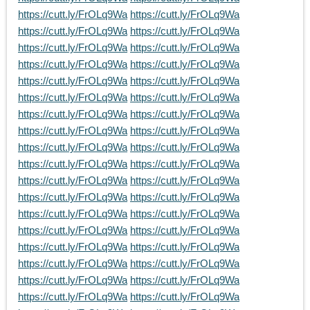
https://cutt.ly/FrOLq9Wa
https://cutt.ly/FrOLq9Wa
https://cutt.ly/FrOLq9Wa
https://cutt.ly/FrOLq9Wa
https://cutt.ly/FrOLq9Wa
https://cutt.ly/FrOLq9Wa
https://cutt.ly/FrOLq9Wa
https://cutt.ly/FrOLq9Wa
https://cutt.ly/FrOLq9Wa
https://cutt.ly/FrOLq9Wa
https://cutt.ly/FrOLq9Wa
https://cutt.ly/FrOLq9Wa
https://cutt.ly/FrOLq9Wa
https://cutt.ly/FrOLq9Wa
https://cutt.ly/FrOLq9Wa
https://cutt.ly/FrOLq9Wa
https://cutt.ly/FrOLq9Wa
https://cutt.ly/FrOLq9Wa
https://cutt.ly/FrOLq9Wa
https://cutt.ly/FrOLq9Wa
https://cutt.ly/FrOLq9Wa
https://cutt.ly/FrOLq9Wa
https://cutt.ly/FrOLq9Wa
https://cutt.ly/FrOLq9Wa
https://cutt.ly/FrOLq9Wa
https://cutt.ly/FrOLq9Wa
https://cutt.ly/FrOLq9Wa
https://cutt.ly/FrOLq9Wa
https://cutt.ly/FrOLq9Wa
https://cutt.ly/FrOLq9Wa
https://cutt.ly/FrOLq9Wa
https://cutt.ly/FrOLq9Wa
https://cutt.ly/FrOLq9Wa
https://cutt.ly/FrOLq9Wa
https://cutt.ly/FrOLq9Wa
https://cutt.ly/FrOLq9Wa