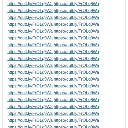
https://cutt.ly/FrOLq9Wa
https://cutt.ly/FrOLq9Wa
https://cutt.ly/FrOLq9Wa
https://cutt.ly/FrOLq9Wa
https://cutt.ly/FrOLq9Wa
https://cutt.ly/FrOLq9Wa
https://cutt.ly/FrOLq9Wa
https://cutt.ly/FrOLq9Wa
https://cutt.ly/FrOLq9Wa
https://cutt.ly/FrOLq9Wa
https://cutt.ly/FrOLq9Wa
https://cutt.ly/FrOLq9Wa
https://cutt.ly/FrOLq9Wa
https://cutt.ly/FrOLq9Wa
https://cutt.ly/FrOLq9Wa
https://cutt.ly/FrOLq9Wa
https://cutt.ly/FrOLq9Wa
https://cutt.ly/FrOLq9Wa
https://cutt.ly/FrOLq9Wa
https://cutt.ly/FrOLq9Wa
https://cutt.ly/FrOLq9Wa
https://cutt.ly/FrOLq9Wa
https://cutt.ly/FrOLq9Wa
https://cutt.ly/FrOLq9Wa
https://cutt.ly/FrOLq9Wa
https://cutt.ly/FrOLq9Wa
https://cutt.ly/FrOLq9Wa
https://cutt.ly/FrOLq9Wa
https://cutt.ly/FrOLq9Wa
https://cutt.ly/FrOLq9Wa
https://cutt.ly/FrOLq9Wa
https://cutt.ly/FrOLq9Wa
https://cutt.ly/FrOLq9Wa
https://cutt.ly/FrOLq9Wa
https://cutt.ly/FrOLq9Wa
https://cutt.ly/FrOLq9Wa
https://cutt.ly/FrOLq9Wa
https://cutt.ly/FrOLq9Wa