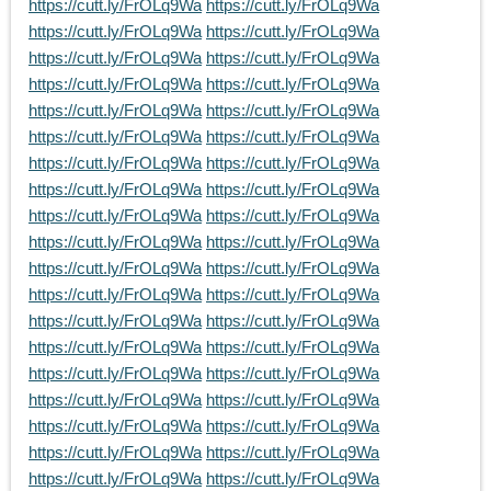
https://cutt.ly/FrOLq9Wa
https://cutt.ly/FrOLq9Wa
https://cutt.ly/FrOLq9Wa
https://cutt.ly/FrOLq9Wa
https://cutt.ly/FrOLq9Wa
https://cutt.ly/FrOLq9Wa
https://cutt.ly/FrOLq9Wa
https://cutt.ly/FrOLq9Wa
https://cutt.ly/FrOLq9Wa
https://cutt.ly/FrOLq9Wa
https://cutt.ly/FrOLq9Wa
https://cutt.ly/FrOLq9Wa
https://cutt.ly/FrOLq9Wa
https://cutt.ly/FrOLq9Wa
https://cutt.ly/FrOLq9Wa
https://cutt.ly/FrOLq9Wa
https://cutt.ly/FrOLq9Wa
https://cutt.ly/FrOLq9Wa
https://cutt.ly/FrOLq9Wa
https://cutt.ly/FrOLq9Wa
https://cutt.ly/FrOLq9Wa
https://cutt.ly/FrOLq9Wa
https://cutt.ly/FrOLq9Wa
https://cutt.ly/FrOLq9Wa
https://cutt.ly/FrOLq9Wa
https://cutt.ly/FrOLq9Wa
https://cutt.ly/FrOLq9Wa
https://cutt.ly/FrOLq9Wa
https://cutt.ly/FrOLq9Wa
https://cutt.ly/FrOLq9Wa
https://cutt.ly/FrOLq9Wa
https://cutt.ly/FrOLq9Wa
https://cutt.ly/FrOLq9Wa
https://cutt.ly/FrOLq9Wa
https://cutt.ly/FrOLq9Wa
https://cutt.ly/FrOLq9Wa
https://cutt.ly/FrOLq9Wa
https://cutt.ly/FrOLq9Wa