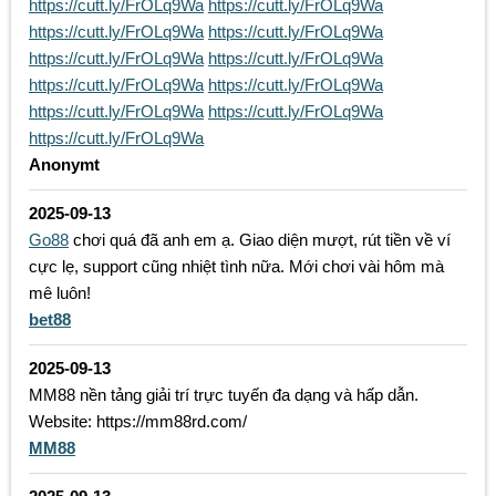
https://cutt.ly/FrOLq9Wa
https://cutt.ly/FrOLq9Wa
https://cutt.ly/FrOLq9Wa
https://cutt.ly/FrOLq9Wa
https://cutt.ly/FrOLq9Wa
https://cutt.ly/FrOLq9Wa
https://cutt.ly/FrOLq9Wa
https://cutt.ly/FrOLq9Wa
https://cutt.ly/FrOLq9Wa
https://cutt.ly/FrOLq9Wa
https://cutt.ly/FrOLq9Wa
Anonymt
2025-09-13
Go88
chơi quá đã anh em ạ. Giao diện mượt, rút tiền về ví
cực lẹ, support cũng nhiệt tình nữa. Mới chơi vài hôm mà
mê luôn!
bet88
2025-09-13
MM88 nền tảng giải trí trực tuyến đa dạng và hấp dẫn.
Website: https://mm88rd.com/
MM88