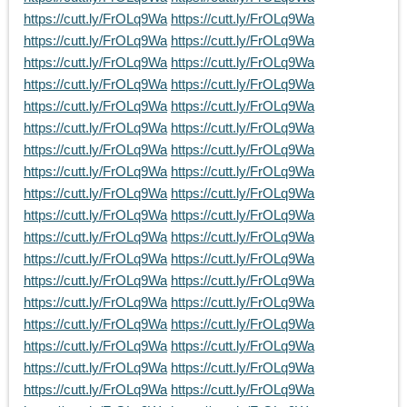
https://cutt.ly/FrOLq9Wa
https://cutt.ly/FrOLq9Wa
https://cutt.ly/FrOLq9Wa
https://cutt.ly/FrOLq9Wa
https://cutt.ly/FrOLq9Wa
https://cutt.ly/FrOLq9Wa
https://cutt.ly/FrOLq9Wa
https://cutt.ly/FrOLq9Wa
https://cutt.ly/FrOLq9Wa
https://cutt.ly/FrOLq9Wa
https://cutt.ly/FrOLq9Wa
https://cutt.ly/FrOLq9Wa
https://cutt.ly/FrOLq9Wa
https://cutt.ly/FrOLq9Wa
https://cutt.ly/FrOLq9Wa
https://cutt.ly/FrOLq9Wa
https://cutt.ly/FrOLq9Wa
https://cutt.ly/FrOLq9Wa
https://cutt.ly/FrOLq9Wa
https://cutt.ly/FrOLq9Wa
https://cutt.ly/FrOLq9Wa
https://cutt.ly/FrOLq9Wa
https://cutt.ly/FrOLq9Wa
https://cutt.ly/FrOLq9Wa
https://cutt.ly/FrOLq9Wa
https://cutt.ly/FrOLq9Wa
https://cutt.ly/FrOLq9Wa
https://cutt.ly/FrOLq9Wa
https://cutt.ly/FrOLq9Wa
https://cutt.ly/FrOLq9Wa
https://cutt.ly/FrOLq9Wa
https://cutt.ly/FrOLq9Wa
https://cutt.ly/FrOLq9Wa
https://cutt.ly/FrOLq9Wa
https://cutt.ly/FrOLq9Wa
https://cutt.ly/FrOLq9Wa