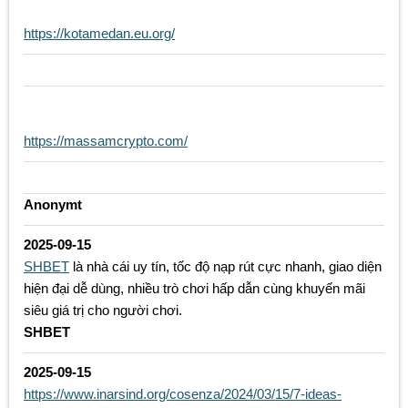
https://kotamedan.eu.org/
https://massamcrypto.com/
Anonymt
2025-09-15
SHBET
là nhà cái uy tín, tốc độ nạp rút cực nhanh, giao diện
hiện đại dễ dùng, nhiều trò chơi hấp dẫn cùng khuyến mãi
siêu giá trị cho người chơi.
SHBET
2025-09-15
https://www.inarsind.org/cosenza/2024/03/15/7-ideas-