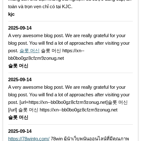
toàn và trọn vẹn chỉ có tại KJC.
kjc
2025-09-14
A very awesome blog post. We are really grateful for your
blog post. You will find a lot of approaches after visiting your
post.
슬롯 머신
슬롯 머신 https://xn--
bb0bo0gz8cfzm9zonug.net
슬롯 머신
2025-09-14
A very awesome blog post. We are really grateful for your
blog post. You will find a lot of approaches after visiting your
post. [url=https://xn--bb0bo0gz8cfzm9zonug.net]슬롯 머신
[/url] 슬롯 머신 https://xn--bb0bo0gz8cfzm9zonug.net
슬롯 머신
2025-09-14
https://78wintg.com/
78win ผู้นำเว็บพนันออนไลน์ที่มีคุณภาพ