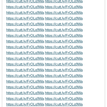
https://cutt.ly/FrOLq9Wa
https://cutt.ly/FrOLq9Wa
https://cutt.ly/FrOLq9Wa
https://cutt.ly/FrOLq9Wa
https://cutt.ly/FrOLq9Wa
https://cutt.ly/FrOLq9Wa
https://cutt.ly/FrOLq9Wa
https://cutt.ly/FrOLq9Wa
https://cutt.ly/FrOLq9Wa
https://cutt.ly/FrOLq9Wa
https://cutt.ly/FrOLq9Wa
https://cutt.ly/FrOLq9Wa
https://cutt.ly/FrOLq9Wa
https://cutt.ly/FrOLq9Wa
https://cutt.ly/FrOLq9Wa
https://cutt.ly/FrOLq9Wa
https://cutt.ly/FrOLq9Wa
https://cutt.ly/FrOLq9Wa
https://cutt.ly/FrOLq9Wa
https://cutt.ly/FrOLq9Wa
https://cutt.ly/FrOLq9Wa
https://cutt.ly/FrOLq9Wa
https://cutt.ly/FrOLq9Wa
https://cutt.ly/FrOLq9Wa
https://cutt.ly/FrOLq9Wa
https://cutt.ly/FrOLq9Wa
https://cutt.ly/FrOLq9Wa
https://cutt.ly/FrOLq9Wa
https://cutt.ly/FrOLq9Wa
https://cutt.ly/FrOLq9Wa
https://cutt.ly/FrOLq9Wa
https://cutt.ly/FrOLq9Wa
https://cutt.ly/FrOLq9Wa
https://cutt.ly/FrOLq9Wa
https://cutt.ly/FrOLq9Wa
https://cutt.ly/FrOLq9Wa
https://cutt.ly/FrOLq9Wa
https://cutt.ly/FrOLq9Wa