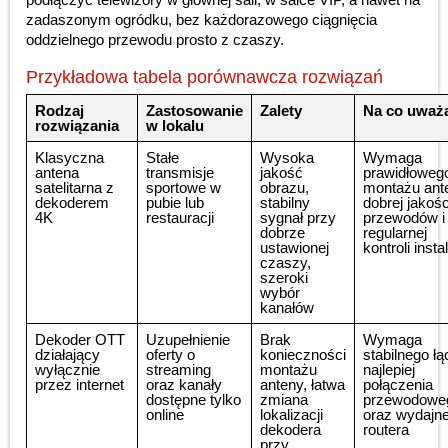
zadaszonym ogródku, bez każdorazowego ciągnięcia
oddzielnego przewodu prosto z czaszy.
Przykładowa tabela porównawcza rozwiązań
Rodzaj
Zastosowanie
Zalety
Na co uważ
rozwiązania
w lokalu
Klasyczna
Stałe
Wysoka
Wymaga
antena
transmisje
jakość
prawidłoweg
satelitarna z
sportowe w
obrazu,
montażu ant
dekoderem
pubie lub
stabilny
dobrej jakośc
4K
restauracji
sygnał przy
przewodów i
dobrze
regularnej
ustawionej
kontroli instal
czaszy,
szeroki
wybór
kanałów
Dekoder OTT
Uzupełnienie
Brak
Wymaga
działający
oferty o
konieczności
stabilnego łą
wyłącznie
streaming
montażu
najlepiej
przez internet
oraz kanały
anteny, łatwa
połączenia
dostępne tylko
zmiana
przewodowe
online
lokalizacji
oraz wydajn
dekodera
routera
przy