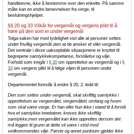
handleevne, ikke å bestemme over den enkelte. På samme
måte kan en endre benevnelsen fra verge, til
beslutningshjelper.
§§ 20 og 33 Vilkår for vergemål og vergens plikt til å
høre på den som er under vergemål
Tolga-saken har med tydelighet vist alle at personer settes
under frivillig vergemål uten at de ønsker et slikt vergemål.
Det sentrale i disse uakseptable situasjonene er knyttet til
begrepene
samtykkekompetanse, forståelse
og
vilje
.
Forhold som inngår i
§ 20
om opprettelse av vergemål og i
§
33
om vergens plikt til å følge viljen til personen under
vergemål.
Departementet foreslår å endre § 20, 2. ledd til:
Den som settes under vergemål, skal skriftlig samtykke i
opprettelsen av vergemålet, vergemålets omfang og hvem
som skal være verge. Er han eller hun ikke i stand til å forstå
hva et samtykke innebærer, kreves ikke skriftlig
samtykke,men vergemålet kan ikke opprettes dersom det
må legges til grunn at dette vil være i strid med
vedkommendes vilje. Første og annet punktum gjelder ikke