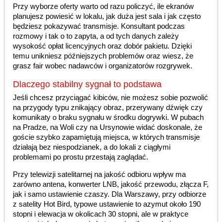
Przy wyborze oferty warto od razu policzyć, ile ekranów
planujesz powiesić w lokalu, jak duża jest sala i jak często
będziesz pokazywać transmisje. Konsultant podczas
rozmowy i tak o to zapyta, a od tych danych zależy
wysokość opłat licencyjnych oraz dobór pakietu. Dzięki
temu unikniesz późniejszych problemów oraz wiesz, że
grasz fair wobec nadawców i organizatorów rozgrywek.
Dlaczego stabilny sygnał to podstawa
Jeśli chcesz przyciągać kibiców, nie możesz sobie pozwolić
na przygody typu znikający obraz, przerywany dźwięk czy
komunikaty o braku sygnału w środku dogrywki. W pubach
na Pradze, na Woli czy na Ursynowie widać doskonale, że
goście szybko zapamiętują miejsca, w których transmisje
działają bez niespodzianek, a do lokali z ciągłymi
problemami po prostu przestają zaglądać.
Przy telewizji satelitarnej na jakość odbioru wpływ ma
zarówno antena, konwerter LNB, jakość przewodu, złącza F,
jak i samo ustawienie czaszy. Dla Warszawy, przy odbiorze
z satelity Hot Bird, typowe ustawienie to azymut około 190
stopni i elewacja w okolicach 30 stopni, ale w praktyce