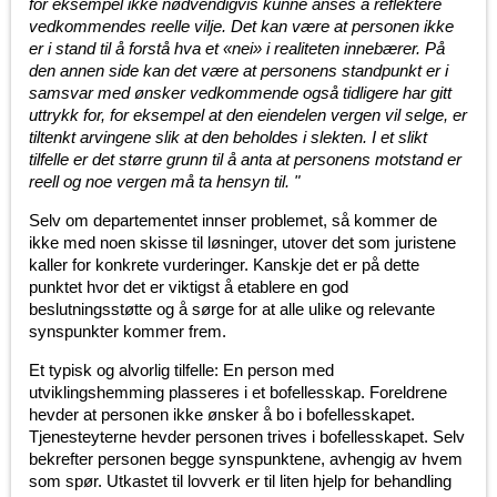
for eksempel ikke nødvendigvis kunne anses å reflektere
vedkommendes reelle vilje. Det kan være at personen ikke
er i stand til å forstå hva et «nei» i realiteten innebærer. På
den annen side kan det være at personens standpunkt er i
samsvar med ønsker vedkommende også tidligere har gitt
uttrykk for, for eksempel at den eiendelen vergen vil selge, er
tiltenkt arvingene slik at den beholdes i slekten. I et slikt
tilfelle er det større grunn til å anta at personens motstand er
reell og noe vergen må ta hensyn til. "
Selv om departementet innser problemet, så kommer de
ikke med noen skisse til løsninger, utover det som juristene
kaller for konkrete vurderinger. Kanskje det er på dette
punktet hvor det er viktigst å etablere en god
beslutningsstøtte og å sørge for at alle ulike og relevante
synspunkter kommer frem.
Et typisk og alvorlig tilfelle: En person med
utviklingshemming plasseres i et bofellesskap. Foreldrene
hevder at personen ikke ønsker å bo i bofellesskapet.
Tjenesteyterne hevder personen trives i bofellesskapet. Selv
bekrefter personen begge synspunktene, avhengig av hvem
som spør. Utkastet til lovverk er til liten hjelp for behandling