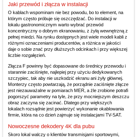
Jaki przewód i złącza w instalacji
O kablach wspominam nie bez powodu, bo to element, na
którym często próbuje się oszczędzać. Do instalacji w
lokalu gastronomicznym warto wybrać przewód
koncentryczny o dobrym ekranowaniu, z żyłą wewnętrzną z
pełnej miedzi. Na rynku dostępnych jest wiele modeli kabli z
różnymi oznaczeniami producentów, a różnica w jakości
daje o sobie znać przy dłuższych odcinkach i przy większej
liczbie rozgałęzień.
Złącza F powinny być dopasowane do średnicy przewodu i
starannie zaciśnięte, najlepiej przy użyciu dedykowanych
szczypiec, tak aby nie uszkodzić ekranu ani żyły głównej.
Monterzy często powtarzają, że porządnie zaciśnięte złącze
jest niezauważalne w pomiarach MER, a źle zrobione potrafi
pogorszyć parametry na tyle, że przy mocniejszym deszczu
obraz zaczyna się zacinać. Dlatego przy większych
lokalach rozsądnie jest powierzyć wykonanie okablowania
firmie, która na co dzień zajmuje się instalacjami TV-SAT.
Nowoczesne dekodery 4K dla pubu
Skoro lokal walczy o klientów transmisjami sportowymi,