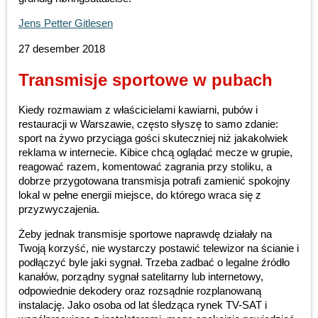
Jens Petter Gitlesen
27 desember 2018
Transmisje sportowe w pubach
Kiedy rozmawiam z właścicielami kawiarni, pubów i
restauracji w Warszawie, często słyszę to samo zdanie:
sport na żywo przyciąga gości skuteczniej niż jakakolwiek
reklama w internecie. Kibice chcą oglądać mecze w grupie,
reagować razem, komentować zagrania przy stoliku, a
dobrze przygotowana transmisja potrafi zamienić spokojny
lokal w pełne energii miejsce, do którego wraca się z
przyzwyczajenia.
Żeby jednak transmisje sportowe naprawdę działały na
Twoją korzyść, nie wystarczy postawić telewizor na ścianie i
podłączyć byle jaki sygnał. Trzeba zadbać o legalne źródło
kanałów, porządny sygnał satelitarny lub internetowy,
odpowiednie dekodery oraz rozsądnie rozplanowaną
instalację. Jako osoba od lat śledząca rynek TV-SAT i