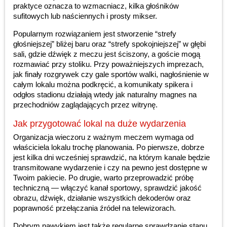
praktyce oznacza to wzmacniacz, kilka głośników
sufitowych lub naściennych i prosty mikser.
Popularnym rozwiązaniem jest stworzenie “strefy
głośniejszej” bliżej baru oraz “strefy spokojniejszej” w głębi
sali, gdzie dźwięk z meczu jest ściszony, a goście mogą
rozmawiać przy stoliku. Przy poważniejszych imprezach,
jak finały rozgrywek czy gale sportów walki, nagłośnienie w
całym lokalu można podkręcić, a komunikaty spikera i
odgłos stadionu działają wtedy jak naturalny magnes na
przechodniów zaglądających przez witrynę.
Jak przygotować lokal na duże wydarzenia
Organizacja wieczoru z ważnym meczem wymaga od
właściciela lokalu trochę planowania. Po pierwsze, dobrze
jest kilka dni wcześniej sprawdzić, na którym kanale będzie
transmitowane wydarzenie i czy na pewno jest dostępne w
Twoim pakiecie. Po drugie, warto przeprowadzić próbę
techniczną — włączyć kanał sportowy, sprawdzić jakość
obrazu, dźwięk, działanie wszystkich dekoderów oraz
poprawność przełączania źródeł na telewizorach.
Dobrym nawykiem jest także regularne sprawdzanie stanu