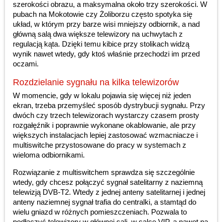
szerokości obrazu, a maksymalna około trzy szerokości. W
pubach na Mokotowie czy Żoliborzu często spotyka się
układ, w którym przy barze wisi mniejszy odbiornik, a nad
główną salą dwa większe telewizory na uchwytach z
regulacją kąta. Dzięki temu kibice przy stolikach widzą
wynik nawet wtedy, gdy ktoś właśnie przechodzi im przed
oczami.
Rozdzielanie sygnału na kilka telewizorów
W momencie, gdy w lokalu pojawia się więcej niż jeden
ekran, trzeba przemyśleć sposób dystrybucji sygnału. Przy
dwóch czy trzech telewizorach wystarczy czasem prosty
rozgałęźnik i poprawnie wykonane okablowanie, ale przy
większych instalacjach lepiej zastosować wzmacniacze i
multiswitche przystosowane do pracy w systemach z
wieloma odbiornikami.
Rozwiązanie z multiswitchem sprawdza się szczególnie
wtedy, gdy chcesz połączyć sygnał satelitarny z naziemną
telewizją DVB-T2. Wtedy z jednej anteny satelitarnej i jednej
anteny naziemnej sygnał trafia do centralki, a stamtąd do
wielu gniazd w różnych pomieszczeniach. Pozwala to
podłączyć telewizory w głównej sali, w salce VIP, a nawet na