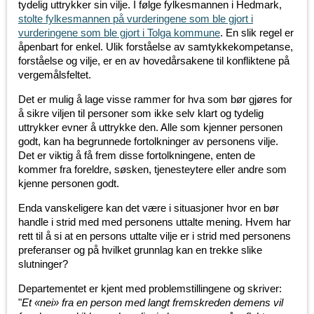
tydelig uttrykker sin vilje. I følge fylkesmannen i Hedmark,
stolte fylkesmannen på vurderingene som ble gjort i
vurderingene som ble gjort i Tolga kommune
. En slik regel er
åpenbart for enkel. Ulik forståelse av samtykkekompetanse,
forståelse og vilje, er en av hovedårsakene til konfliktene på
vergemålsfeltet.
Det er mulig å lage visse rammer for hva som bør gjøres for
å sikre viljen til personer som ikke selv klart og tydelig
uttrykker evner å uttrykke den. Alle som kjenner personen
godt, kan ha begrunnede fortolkninger av personens vilje.
Det er viktig å få frem disse fortolkningene, enten de
kommer fra foreldre, søsken, tjenesteytere eller andre som
kjenne personen godt.
Enda vanskeligere kan det være i situasjoner hvor en bør
handle i strid med med personens uttalte mening. Hvem har
rett til å si at en persons uttalte vilje er i strid med personens
preferanser og på hvilket grunnlag kan en trekke slike
slutninger?
Departementet er kjent med problemstillingene og skriver:
"
Et «nei» fra en person med langt fremskreden demens vil