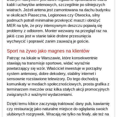
kabli i uchwytów antenowych, szczególnie po silniejszych
wiatrach. Jeżeli antena jest zamontowana na dachu budynku
w okolicach Piaseczna, Legionowa czy Otwocka, silny
podmuch potrafi minimalnie przekręcić maszt i obniżyć
MER na tyle, że przy intensywnym deszczu pojawią się
problemy z odbiorem. Monter wezwany na przegląd raz na
jakiś czas jest w stanie takie drobne przesunięcia
wychwycić i poprawić zanim zauważą je goście.
Sport na żywo jako magnes na klientów
Patrząc na lokale w Warszawie, które konsekwentnie
stawiają na transmisje sportowe, widać wyraźnie
powtarzający się wzór. Właściciel inwestuje w porządny
system antenowy, dobre dekodery, stabilny internet i
sensownie rozstawione telewizory. Do tego dochodzą
komunikaty w mediach społecznościowych, prosta grafika z
terminarzem meczów oraz kilka stałych akcji promocyjnych
związanych z ważnymi wydarzeniami.
Dzięki temu kibice zaczynają traktować dany pub, kawiarnię
czy restaurację jako naturalne miejsce do oglądania swoich
ulubionych rozgrywek. Wracają nie tylko na finały, ale też na