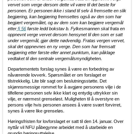
vervet som verge dersom dette vil være til det beste for
personen. Er personen ikke i stand til selv å fremsette en slik
begjæring, kan begjæring fremsettes også av den som har
begjært vergemålet, og av dem som kan begjære vergemål
etter
§ 56
første ledd bokstav b. Fylkesmannen skal frata en
oppnevnt verge vervet dersom hensynet til den som er satt
under vergemål, gjør dette nødvendig. Fratas vergen vervet,
skal det oppnevnes en ny verge. Den som har fremsatt
begjæring etter første eller annet punktum, kan påklage
vedtaket til den sentrale vergemålsmyndigheten.
Departementets forslag synes å være en forbedring av
nåværende lovverk. Spørsmålet er om forslaget er
tilstrekkelig. Lite blir sagt om beslutningsstøtte. Det
skjønnsmessige rommet for å avgjøre personens vilje i de
tilfellene personen selv ikke klart og entydig uttrykker sin
vilje, er nærmest grenseløst. Muligheten til å overstyre en
persons vilje hvis personen ansees å være svært forvirret,
synes å være like grenseløs.
Høringsfristen for lovforslaget er satt til den 14. januar. Over
nyttår vil NFU påbegynne arbeidet med å utarbeide en
grundig høringsuttalelse.