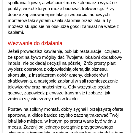
spotkania ligowe, a właściciel ma w kalendarzu wyraźne
punkty, wokół których może budować frekwencję. Przy
dobrze zaplanowanej instalacji i wsparciu fachowych
monterów taki system działa stabilnie przez lata, a Ty
możesz skupić się na obsłudze gości zamiast na walce z
kablami.
Wezwanie do działania
Jeżeli prowadzisz kawiarnię, pub lub restaurację i czujesz,
że sport na żywo mógłby dać Twojemu lokalowi dodatkowy
impuls, nie odkładaj decyzji na później. Zrób prosty plan:
wybierz operatora z odpowiednią ofertą dla biznesu,
skonsultuj z instalatorem dobór anteny, dekoderów i
okablowania, a następnie zaplanuj w sali rozmieszczenie
telewizorów oraz nagłośnienia. Gdy wszystko będzie
gotowe, zapowiedz pierwsze transmisje i zobacz, jak
zmienia się wieczorny ruch w lokalu.
Postaw na solidny montaż, dobry sygnał i przejrzystą ofertę
sportową, a kibice bardzo szybko zaczną traktować Twój
lokal jako miejsce, w którym po prostu warto być w dniu
meczu. Zacznij od jednego porządnie przygotowanego
wieczoru z transmisją, a potem krok po kroku zbuduj z tego