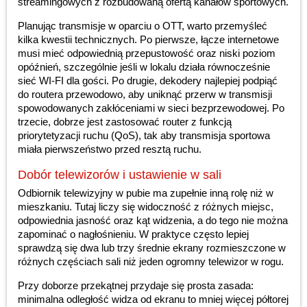
streamingowych z rozbudowaną ofertą kanałów sportowych.
Planując transmisje w oparciu o OTT, warto przemyśleć
kilka kwestii technicznych. Po pierwsze, łącze internetowe
musi mieć odpowiednią przepustowość oraz niski poziom
opóźnień, szczególnie jeśli w lokalu działa równocześnie
sieć WI-FI dla gości. Po drugie, dekodery najlepiej podpiąć
do routera przewodowo, aby uniknąć przerw w transmisji
spowodowanych zakłóceniami w sieci bezprzewodowej. Po
trzecie, dobrze jest zastosować router z funkcją
priorytetyzacji ruchu (QoS), tak aby transmisja sportowa
miała pierwszeństwo przed resztą ruchu.
Dobór telewizorów i ustawienie w sali
Odbiornik telewizyjny w pubie ma zupełnie inną rolę niż w
mieszkaniu. Tutaj liczy się widoczność z różnych miejsc,
odpowiednia jasność oraz kąt widzenia, a do tego nie można
zapominać o nagłośnieniu. W praktyce często lepiej
sprawdzą się dwa lub trzy średnie ekrany rozmieszczone w
różnych częściach sali niż jeden ogromny telewizor w rogu.
Przy doborze przekątnej przydaje się prosta zasada:
minimalna odległość widza od ekranu to mniej więcej półtorej