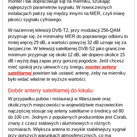
monter i tak dopracowuje kąt na mierniku, szukając
najlepszych parametrów sygnału. W nowoczesnych
instalacjach patrzy się między innymi na MER, czyli miarę
jakości sygnału cyfrowego.
W naziemnej telewizji DVB-T2, przy modulacji 256-QAM
przyjmuje się, że minimalny MER do poprawnego odbioru to
mniej więcej 29 dB, a wartości powyżej 32 dB uznaje się za
bezpieczne. W telewizji satelitarnej DVB-S2 jako graniczne
minimum przyjmuje się około 12 dB, ale dopiero okolice 15
dB i wyżej dają zapas przy gorszej pogodzie. Jeśli chcesz
mieć spokój przy ulewach czy śniegu,
monter anteny
satelitarnej
powinien tak ustawić antenę, żeby na mierniku
było widać właśnie te wyższe wartości.
Dobór anteny satelitarnej do lokalu
W przypadku pubów i restauracji w Warszawie oraz
okolicznych miejscowości w województwie mazowieckim
najczęściej stosuje się anteny satelitarne o średnicy od 80
do 100 cm. Jednym z popularnych producentów jest Corab,
znany z czasz stalowych i aluminiowych o różnych
rozmiarach. Większa antena to zwykle stabilniejszy sygnał
przy gorszych warunkach atmosferycznych, co ma