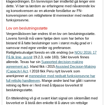
klageordningen. En lovrevisjon bør imidlertid gå lenger enn
dette. Vi bør ta lærdom av erfaringene med nåværende lov
og konsekvensen av en økende forståelse av FN-
konvensjonen om rettighetene til mennesker med nedsatt
funksjonsevne.
Lov om beslutningsstøtte
Vergemålsloven bør endres til en lov om beslutningsstøtte.
Lovens formål må være hjelpe dem som har behov for
bistand til å fatte beslutninger som i størst mulig grad er i
samsvar med egne verdier og preferanser.
Rettighetsutvalget foreslo en slik endring (se
NOU 2016: 17
På lik linje, avsnit
19.2.3, side 183
). Slikt lovverk finnes
allerede. Texas har sin
Supported decision-making
agreement act
. Irland fikk i 2015
Assisted Decision-Making
(Capacity) Act
. I 2018 fikk Peru nytt lovverk som
anerkjenner at
mennesker med nedsatt funksjonsevne har
full rettslig handleeven
. Mange andre land har gått i samme
retning og flere er i ferd med å tilpasse lovverket til
beslutningsstøtte.
En tittelendring vil gi et svært klart signal om siktemålet med
lovverket er å bistå den enkelte til å utøve sin rettslige