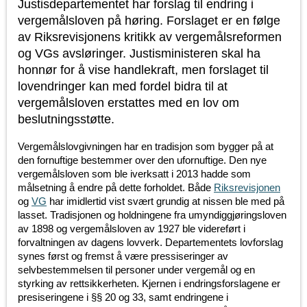
Justisdepartementet har forslag til endring i
vergemålsloven på høring. Forslaget er en følge
av Riksrevisjonens kritikk av vergemålsreformen
og VGs avsløringer. Justisministeren skal ha
honnør for å vise handlekraft, men forslaget til
lovendringer kan med fordel bidra til at
vergemålsloven erstattes med en lov om
beslutningsstøtte.
Vergemålslovgivningen har en tradisjon som bygger på at
den fornuftige bestemmer over den ufornuftige. Den nye
vergemålsloven som ble iverksatt i 2013 hadde som
målsetning å endre på dette forholdet. Både
Riksrevisjonen
og
VG
har imidlertid vist svært grundig at nissen ble med på
lasset. Tradisjonen og holdningene fra umyndiggjøringsloven
av 1898 og vergemålsloven av 1927 ble videreført i
forvaltningen av dagens lovverk. Departementets lovforslag
synes først og fremst å være pressiseringer av
selvbestemmelsen til personer under vergemål og en
styrking av rettsikkerheten. Kjernen i endringsforslagene er
presiseringene i §§ 20 og 33, samt endringene i