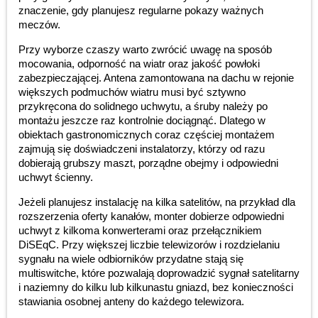
znaczenie, gdy planujesz regularne pokazy ważnych
meczów.
Przy wyborze czaszy warto zwrócić uwagę na sposób
mocowania, odporność na wiatr oraz jakość powłoki
zabezpieczającej. Antena zamontowana na dachu w rejonie
większych podmuchów wiatru musi być sztywno
przykręcona do solidnego uchwytu, a śruby należy po
montażu jeszcze raz kontrolnie dociągnąć. Dlatego w
obiektach gastronomicznych coraz częściej montażem
zajmują się doświadczeni instalatorzy, którzy od razu
dobierają grubszy maszt, porządne obejmy i odpowiedni
uchwyt ścienny.
Jeżeli planujesz instalację na kilka satelitów, na przykład dla
rozszerzenia oferty kanałów, monter dobierze odpowiedni
uchwyt z kilkoma konwerterami oraz przełącznikiem
DiSEqC. Przy większej liczbie telewizorów i rozdzielaniu
sygnału na wiele odbiorników przydatne stają się
multiswitche, które pozwalają doprowadzić sygnał satelitarny
i naziemny do kilku lub kilkunastu gniazd, bez konieczności
stawiania osobnej anteny do każdego telewizora.