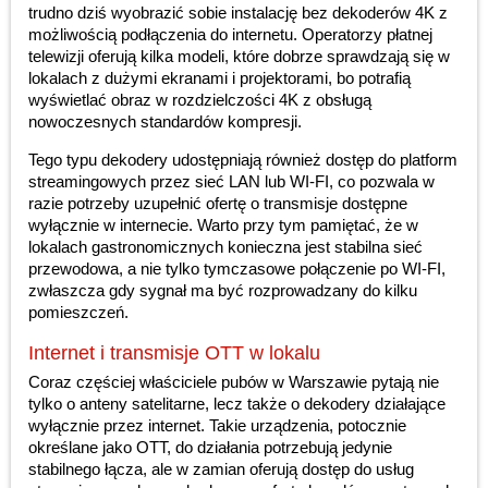
trudno dziś wyobrazić sobie instalację bez dekoderów 4K z
możliwością podłączenia do internetu. Operatorzy płatnej
telewizji oferują kilka modeli, które dobrze sprawdzają się w
lokalach z dużymi ekranami i projektorami, bo potrafią
wyświetlać obraz w rozdzielczości 4K z obsługą
nowoczesnych standardów kompresji.
Tego typu dekodery udostępniają również dostęp do platform
streamingowych przez sieć LAN lub WI-FI, co pozwala w
razie potrzeby uzupełnić ofertę o transmisje dostępne
wyłącznie w internecie. Warto przy tym pamiętać, że w
lokalach gastronomicznych konieczna jest stabilna sieć
przewodowa, a nie tylko tymczasowe połączenie po WI-FI,
zwłaszcza gdy sygnał ma być rozprowadzany do kilku
pomieszczeń.
Internet i transmisje OTT w lokalu
Coraz częściej właściciele pubów w Warszawie pytają nie
tylko o anteny satelitarne, lecz także o dekodery działające
wyłącznie przez internet. Takie urządzenia, potocznie
określane jako OTT, do działania potrzebują jedynie
stabilnego łącza, ale w zamian oferują dostęp do usług