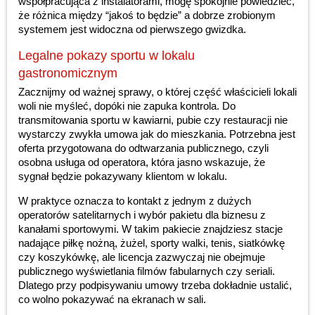
współpracująca z instalatorami, mogę spokojnie powiedzieć,
że różnica między “jakoś to będzie” a dobrze zrobionym
systemem jest widoczna od pierwszego gwizdka.
Legalne pokazy sportu w lokalu
gastronomicznym
Zacznijmy od ważnej sprawy, o której część właścicieli lokali
woli nie myśleć, dopóki nie zapuka kontrola. Do
transmitowania sportu w kawiarni, pubie czy restauracji nie
wystarczy zwykła umowa jak do mieszkania. Potrzebna jest
oferta przygotowana do odtwarzania publicznego, czyli
osobna usługa od operatora, która jasno wskazuje, że
sygnał będzie pokazywany klientom w lokalu.
W praktyce oznacza to kontakt z jednym z dużych
operatorów satelitarnych i wybór pakietu dla biznesu z
kanałami sportowymi. W takim pakiecie znajdziesz stacje
nadające piłkę nożną, żużel, sporty walki, tenis, siatkówkę
czy koszykówkę, ale licencja zazwyczaj nie obejmuje
publicznego wyświetlania filmów fabularnych czy seriali.
Dlatego przy podpisywaniu umowy trzeba dokładnie ustalić,
co wolno pokazywać na ekranach w sali.