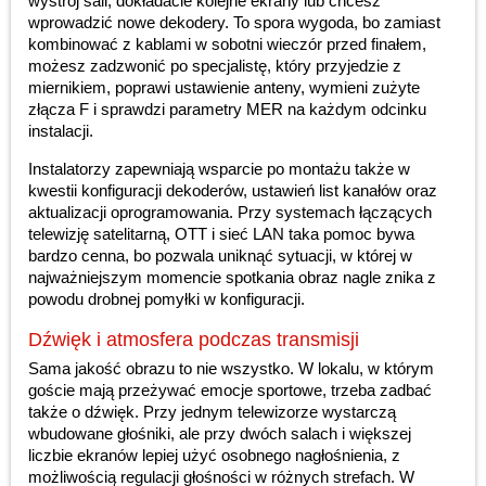
wystrój sali, dokładacie kolejne ekrany lub chcesz
wprowadzić nowe dekodery. To spora wygoda, bo zamiast
kombinować z kablami w sobotni wieczór przed finałem,
możesz zadzwonić po specjalistę, który przyjedzie z
miernikiem, poprawi ustawienie anteny, wymieni zużyte
złącza F i sprawdzi parametry MER na każdym odcinku
instalacji.
Instalatorzy zapewniają wsparcie po montażu także w
kwestii konfiguracji dekoderów, ustawień list kanałów oraz
aktualizacji oprogramowania. Przy systemach łączących
telewizję satelitarną, OTT i sieć LAN taka pomoc bywa
bardzo cenna, bo pozwala uniknąć sytuacji, w której w
najważniejszym momencie spotkania obraz nagle znika z
powodu drobnej pomyłki w konfiguracji.
Dźwięk i atmosfera podczas transmisji
Sama jakość obrazu to nie wszystko. W lokalu, w którym
goście mają przeżywać emocje sportowe, trzeba zadbać
także o dźwięk. Przy jednym telewizorze wystarczą
wbudowane głośniki, ale przy dwóch salach i większej
liczbie ekranów lepiej użyć osobnego nagłośnienia, z
możliwością regulacji głośności w różnych strefach. W