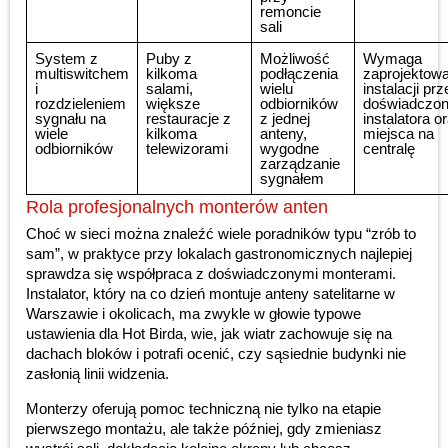
remoncie
sali
System z
Puby z
Możliwość
Wymaga
multiswitchem
kilkoma
podłączenia
zaprojektowa
i
salami,
wielu
instalacji prz
rozdzieleniem
większe
odbiorników
doświadczo
sygnału na
restauracje z
z jednej
instalatora o
wiele
kilkoma
anteny,
miejsca na
odbiorników
telewizorami
wygodne
centralę
zarządzanie
sygnałem
Rola profesjonalnych monterów anten
Choć w sieci można znaleźć wiele poradników typu “zrób to
sam”, w praktyce przy lokalach gastronomicznych najlepiej
sprawdza się współpraca z doświadczonymi monterami.
Instalator, który na co dzień montuje anteny satelitarne w
Warszawie i okolicach, ma zwykle w głowie typowe
ustawienia dla Hot Birda, wie, jak wiatr zachowuje się na
dachach bloków i potrafi ocenić, czy sąsiednie budynki nie
zasłonią linii widzenia.
Monterzy oferują pomoc techniczną nie tylko na etapie
pierwszego montażu, ale także później, gdy zmieniasz