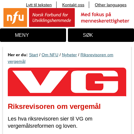
Lytt til teksten
Kontakt oss
Other languages
T
i
l
i
n
n
MENY
SØK
h
o
l
d
Her er du:
Start
/
Om NFU
/
Nyheter
/
Riksrevisoren om
vergemål
Riksrevisoren om vergemål
Les hva riksrevisoren sier til VG om
vergemålsreformen og loven.