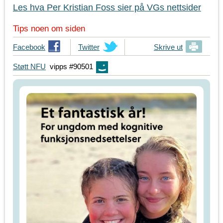
Les hva Per Kristian Foss sier på VGs nettsider
Tips noen om siden
T
Facebook
T
Twitter
Skrive ut
i
i
Støtt NFU
vipps #90501
p
p
s
s
d
d
i
i
n
n
e
e
v
v
e
e
n
n
n
n
e
e
r
r
p
p
å
å