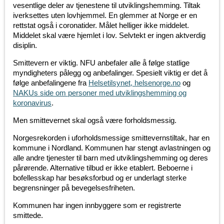
vesentlige deler av tjenestene til utviklingshemming. Tiltak
iverksettes uten lovhjemmel. En glemmer at Norge er en
rettstat også i coronatider. Målet helliger ikke middelet.
Middelet skal være hjemlet i lov. Selvtekt er ingen aktverdig
disiplin.
Smittevern er viktig. NFU anbefaler alle å følge statlige
myndigheters pålegg og anbefalinger. Spesielt viktig er det å
følge anbefalingene fra
Helsetilsynet, helsenorge.no
og
NAKUs side om personer med utviklingshemming og
koronavirus
.
Men smittevernet skal også være forholdsmessig.
Norgesrekorden i uforholdsmessige smittevernstiltak, har en
kommune i Nordland. Kommunen har stengt avlastningen og
alle andre tjenester til barn med utviklingshemming og deres
pårørende. Alternative tilbud er ikke etablert. Beboerne i
bofellesskap har besøksforbud og er underlagt sterke
begrensninger på bevegelsesfriheten.
Kommunen har ingen innbyggere som er registrerte
smittede.