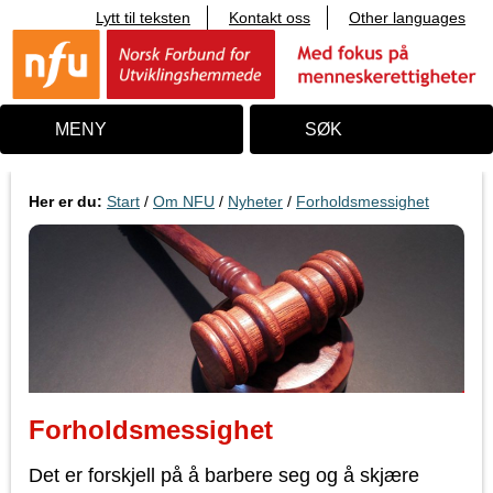
Lytt til teksten
Kontakt oss
Other languages
T
i
l
i
n
n
MENY
SØK
h
o
l
d
Her er du:
Start
/
Om NFU
/
Nyheter
/
Forholdsmessighet
Forholdsmessighet
Det er forskjell på å barbere seg og å skjære