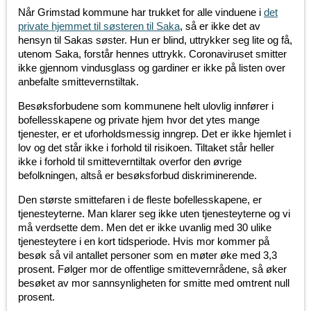
Når Grimstad kommune har trukket for alle vinduene i
det
private hjemmet til søsteren til Saka
, så er ikke det av
hensyn til Sakas søster. Hun er blind, uttrykker seg lite og få,
utenom Saka, forstår hennes uttrykk. Coronaviruset smitter
ikke gjennom vindusglass og gardiner er ikke på listen over
anbefalte smittevernstiltak.
Besøksforbudene som kommunene helt ulovlig innfører i
bofellesskapene og private hjem hvor det ytes mange
tjenester, er et uforholdsmessig inngrep. Det er ikke hjemlet i
lov og det står ikke i forhold til risikoen. Tiltaket står heller
ikke i forhold til smitteverntiltak overfor den øvrige
befolkningen, altså er besøksforbud diskriminerende.
Den største smittefaren i de fleste bofellesskapene, er
tjenesteyterne. Man klarer seg ikke uten tjenesteyterne og vi
må verdsette dem. Men det er ikke uvanlig med 30 ulike
tjenesteytere i en kort tidsperiode. Hvis mor kommer på
besøk så vil antallet personer som en møter øke med 3,3
prosent. Følger mor de offentlige smittevernrådene, så øker
besøket av mor sannsynligheten for smitte med omtrent null
prosent.