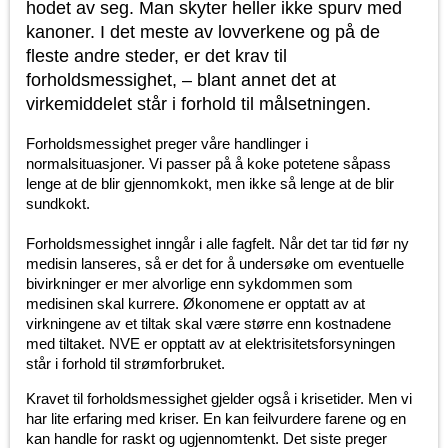
hodet av seg. Man skyter heller ikke spurv med
kanoner. I det meste av lovverkene og på de
fleste andre steder, er det krav til
forholdsmessighet, – blant annet det at
virkemiddelet står i forhold til målsetningen.
Forholdsmessighet preger våre handlinger i
normalsituasjoner. Vi passer på å koke potetene såpass
lenge at de blir gjennomkokt, men ikke så lenge at de blir
sundkokt.
Forholdsmessighet inngår i alle fagfelt. Når det tar tid før ny
medisin lanseres, så er det for å undersøke om eventuelle
bivirkninger er mer alvorlige enn sykdommen som
medisinen skal kurrere. Økonomene er opptatt av at
virkningene av et tiltak skal være større enn kostnadene
med tiltaket. NVE er opptatt av at elektrisitetsforsyningen
står i forhold til strømforbruket.
Kravet til forholdsmessighet gjelder også i krisetider. Men vi
har lite erfaring med kriser. En kan feilvurdere farene og en
kan handle for raskt og ugjennomtenkt. Det siste preger