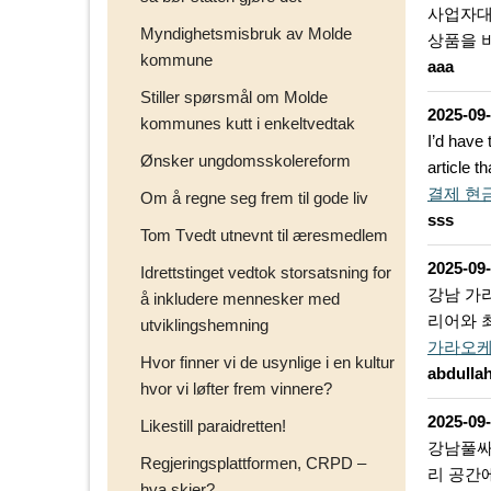
사업자대
Myndighetsmisbruk av Molde
상품을 
kommune
aaa
Stiller spørsmål om Molde
2025-09
kommunes kutt i enkeltvedtak
I’d have 
Ønsker ungdomsskolereform
article 
결제 현
Om å regne seg frem til gode liv
sss
Tom Tvedt utnevnt til æresmedlem
2025-09
Idrettstinget vedtok storsatsning for
강남 가
å inkludere mennesker med
리어와 
utviklingshemning
가라오
Hvor finner vi de usynlige i en kultur
abdulla
hvor vi løfter frem vinnere?
2025-09
Likestill paraidretten!
강남풀싸롱
Regjeringsplattformen, CRPD –
리 공간에
hva skjer?