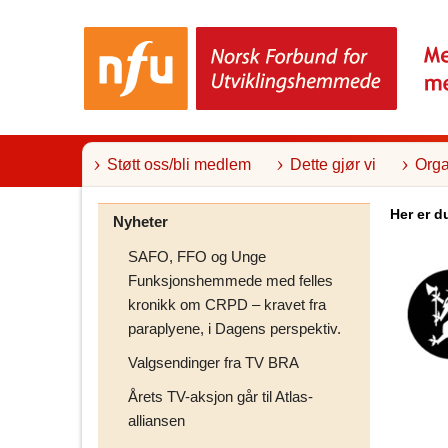
T
i
l
i
n
n
h
o
l
Støtt oss/bli medlem
Dette gjør vi
Orga
d
Her er d
Nyheter
SAFO, FFO og Unge
Funksjonshemmede med felles
kronikk om CRPD – kravet fra
paraplyene, i Dagens perspektiv.
Valgsendinger fra TV BRA
Årets TV-aksjon går til Atlas-
alliansen