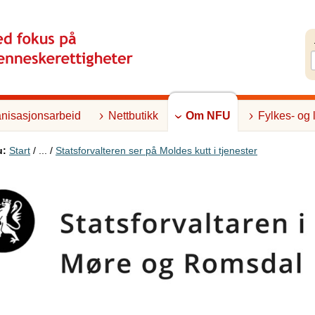
nisasjonsarbeid
Nettbutikk
Om NFU
Fylkes- og 
u:
Start
/ ... /
Statsforvalteren ser på Moldes kutt i tjenester