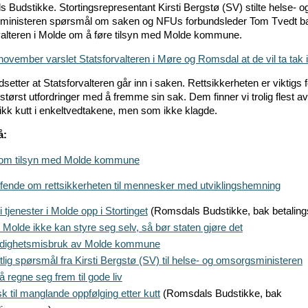
 Budstikke. Stortingsrepresentant Kirsti Bergstø (SV) stilte helse- o
ministeren spørsmål om saken og NFUs forbundsleder Tom Tvedt b
valteren i Molde om å føre tilsyn med Molde kommune.
november varslet Statsforvalteren i Møre og Romsdal at de vil ta tak 
etter at Statsforvalteren går inn i saken. Rettsikkerheten er viktigs
tørst utfordringer med å fremme sin sak. Dem finner vi trolig flest av
ikk kutt i enkeltvedtakene, men som ikke klagde.
å:
om tilsyn med Molde kommune
fende om rettsikkerheten til mennesker med utviklingshemning
i tjenester i Molde opp i Stortinget
(Romsdals Budstikke, bak betalin
 Molde ikke kan styre seg selv, så bør staten gjøre det
dighetsmisbruk av Molde kommune
ftlig spørsmål fra Kirsti Bergstø (SV) til helse- og omsorgsministeren
 regne seg frem til gode liv
isk til manglande oppfølging etter kutt
(Romsdals Budstikke, bak