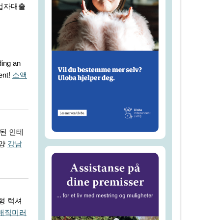
사업자대출
ding an
ent!
소액
된 인테
다양
강남
방형 럭셔
매직미러