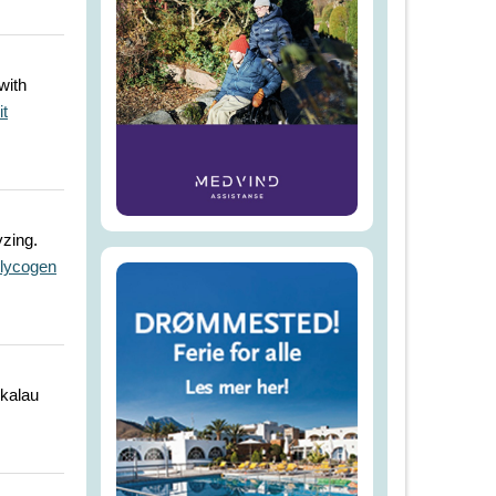
with
it
yzing.
lycogen
kalau