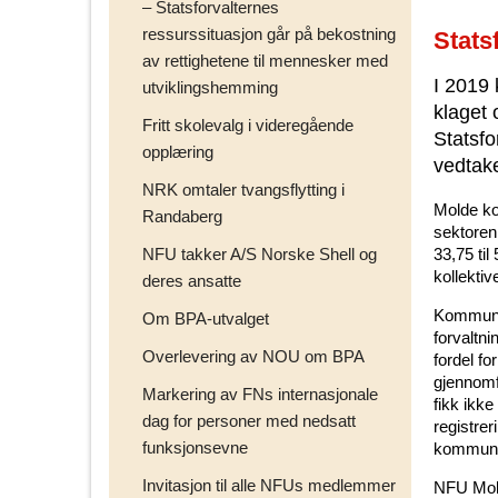
– Statsforvalternes
ressurssituasjon går på bekostning
Stats
av rettighetene til mennesker med
I 2019 
utviklingshemming
klaget 
Fritt skolevalg i videregående
Statsf
opplæring
vedtake
NRK omtaler tvangsflytting i
Molde ko
Randaberg
sektoren
NFU takker A/S Norske Shell og
33,75 til
kollektiv
deres ansatte
Kommunen 
Om BPA-utvalget
forvaltni
Overlevering av NOU om BPA
fordel fo
gjennomf
Markering av FNs internasjonale
fikk ikk
dag for personer med nedsatt
registre
funksjonsevne
kommune 
Invitasjon til alle NFUs medlemmer
NFU Mold