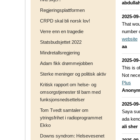
abdulla
Regjeringsplattformen
2025-09
CRPD skal bli norsk lov!
That wou
Verre enn en tragedie
number o
website
Statsbudsjettet 2022
aa
Mindretallsregjering
2025-09
Adam fikk drømmejobben
This is o
Sterke meninger og politisk aktiv
Not nece
Plus
Kritisk rapport om helse- og
Anonym
omsorgstjenester til barn med
funksjonsnedsettelser
2025-09
Tom Tvedt samtaler om
Saya sud
ytringsfrihet i radioprogrammet
ada kend
Ekko
ali sher
Downs syndrom: Helsevesenet