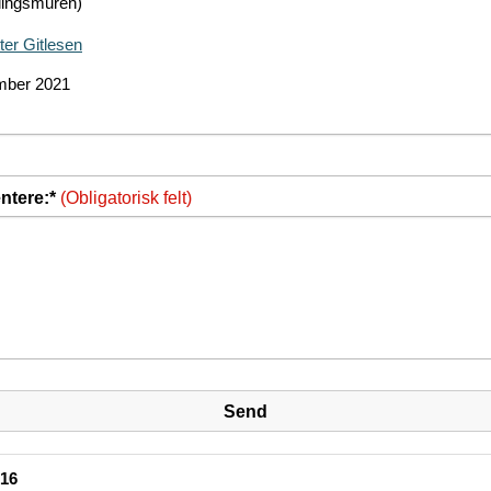
alingsmuren)
ter Gitlesen
mber 2021
tere:*
(Obligatorisk felt)
-16