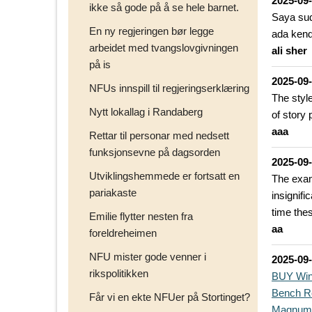
2025-09
ikke så gode på å se hele barnet.
Saya sud
En ny regjeringen bør legge
ada kend
arbeidet med tvangslovgivningen
ali sher
på is
2025-09
NFUs innspill til regjeringserklæring
The style
Nytt lokallag i Randaberg
of story 
aaa
Rettar til personar med nedsett
funksjonsevne på dagsorden
2025-09
Utviklingshemmede er fortsatt en
The examp
pariakaste
insignifi
time thes
Emilie flytter nesten fra
aa
foreldreheimen
NFU mister gode venner i
2025-09
rikspolitikken
BUY Win
Bench R
Får vi en ekte NFUer på Stortinget?
Magnum 