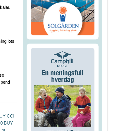
kalau
ing lots
ese
 spend
UY CCI
00
BUY
num