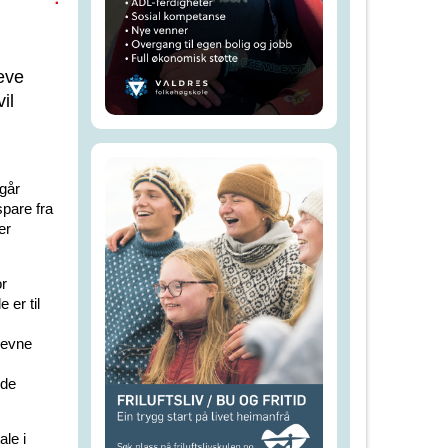
eve
il
går
pare fra
er
or
 er til
sevne
lde
le i