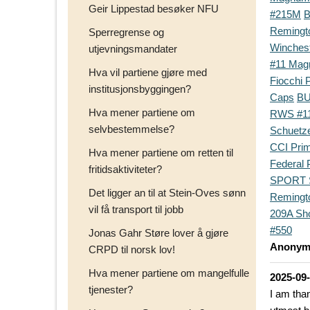
Geir Lippestad besøker NFU
#215M
B
Remingt
Sperregrense og
Winchest
utjevningsmandater
#11 Ma
Hva vil partiene gjøre med
Fiocchi 
institusjonsbyggingen?
Caps
BU
Hva mener partiene om
RWS #11
selvbestemmelse?
Schuetz
CCI Pri
Hva mener partiene om retten til
Federal 
fritidsaktiviteter?
SPORT 
Det ligger an til at Stein-Oves sønn
Remingt
vil få transport til jobb
209A Sho
#550
Jonas Gahr Støre lover å gjøre
Anonym
CRPD til norsk lov!
Hva mener partiene om mangelfulle
2025-09
tjenester?
I am than