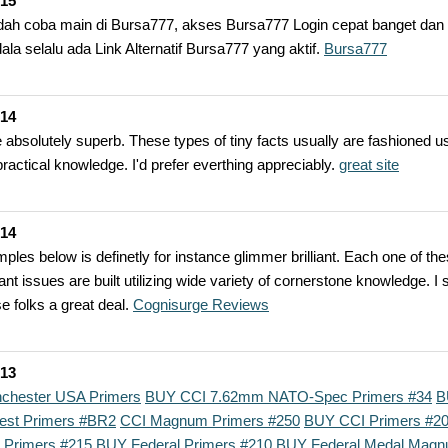
-15
ah coba main di Bursa777, akses Bursa777 Login cepat banget dan 
ala selalu ada Link Alternatif Bursa777 yang aktif.
Bursa777
-14
 absolutely superb. These types of tiny facts usually are fashioned us
practical knowledge. I'd prefer everthing appreciably.
great site
-14
les below is definetly for instance glimmer brilliant. Each one of th
cant issues are built utilizing wide variety of cornerstone knowledge. I
e folks a great deal.
Cognisurge Reviews
-13
chester USA Primers
BUY CCI 7.62mm NATO-Spec Primers #34
B
est Primers #BR2
CCI Magnum Primers #250
BUY CCI Primers #2
Primers #215
BUY Federal Primers #210
BUY Federal Medal Mag