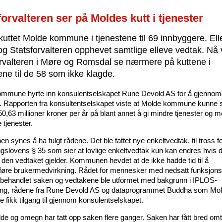
forvalteren ser på Moldes kutt i tjenester
kuttet Molde kommune i tjenestene til 69 innbyggere. Ell
og Statsforvalteren opphevet samtlige elleve vedtak. Nå v
orvalteren i Møre og Romsdal se nærmere på kuttene i
ne til de 58 som ikke klagde.
mmune hyrte inn konsulentselskapet Rune Devold AS for å gjennom
. Rapporten fra konsultentselskapet viste at Molde kommune kunne s
 50,63 millioner kroner per år på blant annet å gi mindre tjenester og m
e tjenester.
synes å ha fulgt rådene. Det ble fattet nye enkeltvedtak, til tross f
ngslovens § 35 som sier at lovlige enkeltvedtak kun kan endres hvis de
r den vedtaket gjelder. Kommunen hevdet at de ikke hadde tid til å
øre brukermedvirkning. Rådet for mennesker med nedsatt funksjon
e behandlet saken og vedtakene ble utformet med bakgrunn i IPLOS-
ring, rådene fra Rune Devold AS og dataprogrammet Buddha som Mo
fikk tilgang til gjennom konsulentselskapet.
e og omegn har tatt opp saken flere ganger. Saken har fått bred omta