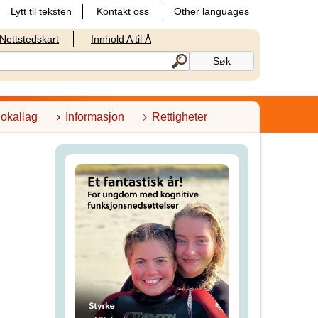
Lytt til teksten
Kontakt oss
Other languages
Nettstedskart
Innhold A til Å
lokallag
Informasjon
Rettigheter