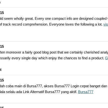
h
-15
ld seem wholly great. Every one compact info are designed coupled 
f track record comprehension. Everyone loves the following a lot.
vis
-15
ften moreover a fairly good blog post that we certainly cherished anal
ssarily every single day which enjoy the chances to find a product.
G
t
-15
ah coba main di Bursa777, akses Bursa777 Login cepat banget dan 
ala selalu ada Link Alternatif Bursa777 yang aktif.
Bursa777