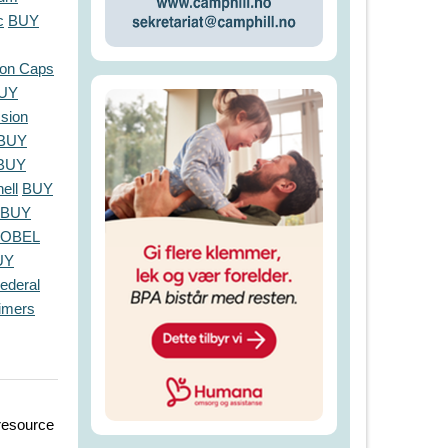
c
BUY
on Caps
UY
sion
BUY
BUY
ell
BUY
BUY
NOBEL
UY
ederal
imers
 resource