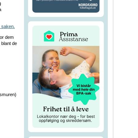
g
a
i saken.
 for dem
 blant de
gsmuren)