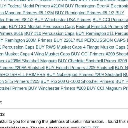
UY Federal Medal Primers #210M
BUY Remington EtronX Electroni
on Magnum Primers #9-1/2M
BUY Remington Primers #9-1/2
BUY
er Primers #8-1/2
BUY Winchester USA Primers
BUY CCI Percussi
gnum
BUY CCI Musket Percussion Caps
Federal Firestick Primers
B
Primers #616
BUY #10 Percussion Caps
BUY Remington #11 Percus
Y Remington 209M Primers
BUY 22617 #10 PERCUSSION CAPS
 Percussion Caps
BUY RWS Musket Caps 4 Flange Musket Caps
en Musket Caps 4 Wing Musket Caps
BUY CCI Primers #209 Shotsh
mers #209M Shotshell Magnum
BUY Cheddite Shotshell Primer #209
Primers #209A Shotshell
BUY Fiocchi Primers #209 Shotshell
BUY 
SHOTSHELL PRIMERS
BUY NobelSport Primers #209 Shotshell
B
on STS Primers #209
BUY Rio 209 G-1000 Shotshell Primers
BUY F
tshell Primers
BUY Winchester Primers #209
BUY CCI Magnum Pr
t
-13
kful to you for sharing this plethora of useful information. I found this