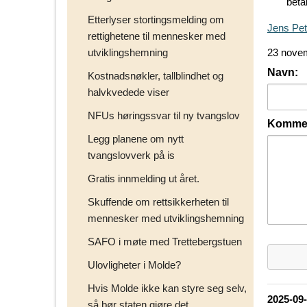
bet
Etterlyser stortingsmelding om
Jens Pet
rettighetene til mennesker med
utviklingshemning
23 nove
Navn:
Kostnadsnøkler, tallblindhet og
halvkvedede viser
NFUs høringssvar til ny tvangslov
Kommen
Legg planene om nytt
tvangslovverk på is
Gratis innmelding ut året.
Skuffende om rettsikkerheten til
mennesker med utviklingshemning
SAFO i møte med Trettebergstuen
Ulovligheter i Molde?
Hvis Molde ikke kan styre seg selv,
2025-09
så bør staten gjøre det