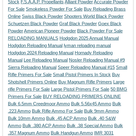
Stock
F.S.A.A.P. Propellants
Alliant Powder
Accurate Powder
For Sale
Smokeless Powder For Sale
Buy Reloading Brass
Online
Swiss Black Powder
Shooters World Black Powder
Schuetzen Black Powder
Graf Black Powder
Goex Black
Powder
American Pioneer Powder
Black Powder For Sale
RELOADING MANUALS
Hodgdon 2025 Annual Manual
Hodgdon Reloading Manual
lyman reloading manual
Hodgdon 2024 Reloading Manual
Hornady Reloading
Manual
Lee Reloading Manual
Nosler Reloading Manual #9
Sierra Reloading Manual
Speer Reloading Manual #15
Small
Rifle Primers For Sale
Small Pistol Primers In Stock
Buy
Shotshell Primers Online
Buy Magnum Rifle Primers
Large
rifle Primers For Sale
Large Pistol Primers For Sale
50 BMG
Primers For Sale
BUY RELOADING PRIMERS ONLINE
Bulk 6.5mm Creedmoor Ammo
Bulk 5.56x45 Ammo
Bulk
.223 Ammo
Bulk Rifle Ammo For Sale
Bulk 9mm Ammo
Bulk 10mm Ammo
Bulk .45 ACP Ammo
Bulk .40 S&W
Ammo
Bulk .380 ACP Ammo
Bulk .38 Special Ammo
Bulk
.357 Magnum Ammo
Bulk Handgun Ammo
IMR 3031