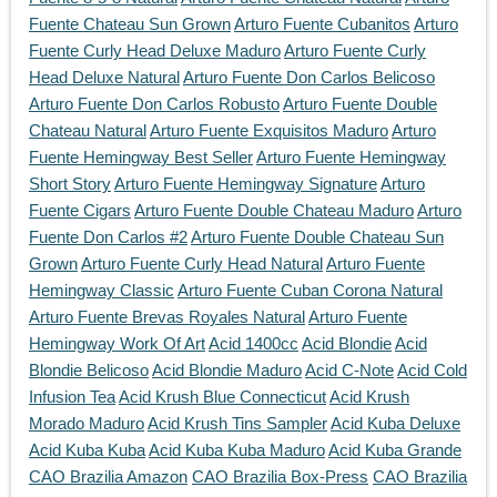
Fuente Chateau Sun Grown
Arturo Fuente Cubanitos
Arturo
Fuente Curly Head Deluxe Maduro
Arturo Fuente Curly
Head Deluxe Natural
Arturo Fuente Don Carlos Belicoso
Arturo Fuente Don Carlos Robusto
Arturo Fuente Double
Chateau Natural
Arturo Fuente Exquisitos Maduro
Arturo
Fuente Hemingway Best Seller
Arturo Fuente Hemingway
Short Story
Arturo Fuente Hemingway Signature
Arturo
Fuente Cigars
Arturo Fuente Double Chateau Maduro
Arturo
Fuente Don Carlos #2
Arturo Fuente Double Chateau Sun
Grown
Arturo Fuente Curly Head Natural
Arturo Fuente
Hemingway Classic
Arturo Fuente Cuban Corona Natural
Arturo Fuente Brevas Royales Natural
Arturo Fuente
Hemingway Work Of Art
Acid 1400cc
Acid Blondie
Acid
Blondie Belicoso
Acid Blondie Maduro
Acid C-Note
Acid Cold
Infusion Tea
Acid Krush Blue Connecticut
Acid Krush
Morado Maduro
Acid Krush Tins Sampler
Acid Kuba Deluxe
Acid Kuba Kuba
Acid Kuba Kuba Maduro
Acid Kuba Grande
CAO Brazilia Amazon
CAO Brazilia Box-Press
CAO Brazilia