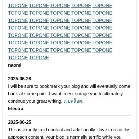
TOPONE
TOPONE
TOPONE
TOPONE
TOPONE
TOPONE
TOPONE
TOPONE
TOPONE
TOPONE
TOPONE
TOPONE
TOPONE
TOPONE
TOPONE
TOPONE
TOPONE
TOPONE
TOPONE
TOPONE
TOPONE
TOPONE
TOPONE
TOPONE
TOPONE
TOPONE
TOPONE
TOPONE
TOPONE
TOPONE
TOPONE
TOPONE
TOPONE
TOPONE
TOPONE
TOPONE
TOPONE
naomi
2025-06-26
I will be sure to bookmark your blog and will eventually come
back at some point. I want to encourage you to ultimately
continue your great writing.
เวบสล็อต
.
Electra
2025-06-25
This is exactly cold content and additionally i love to read this
approach content. your blog is normally terrific while you