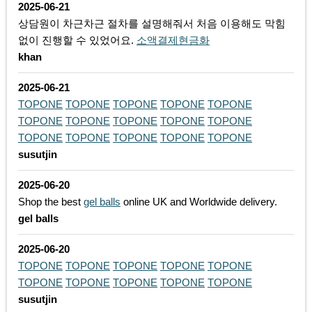
2025-06-21
상담원이 차근차근 절차를 설명해줘서 처음 이용해도 막힘
없이 진행할 수 있었어요.
소액결제현금화
khan
2025-06-21
TOPONE
TOPONE
TOPONE
TOPONE
TOPONE
TOPONE
TOPONE
TOPONE
TOPONE
TOPONE
TOPONE
TOPONE
TOPONE
TOPONE
TOPONE
susutjin
2025-06-20
​Shop the best
gel balls
online UK and Worldwide delivery.
gel balls
2025-06-20
TOPONE
TOPONE
TOPONE
TOPONE
TOPONE
TOPONE
TOPONE
TOPONE
TOPONE
TOPONE
susutjin