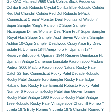
Gol
CAO Flathead V660 Carb
Cohiba Black Pequenos
Cohiba Black Robusto Crystal
Cohiba Blue Robusto
Cohiba
Red Dot Churchill
Cohiba Red Dot Robusto 5-Pack
‘Connecticut Cream’ Monster Deal
‘Fountain of Wisdom’
Super Sampler
‘King’s Ransom 2’ Super Sampler
‘Nicaraguan Dimes’ Monster Deal
‘Rare Fruit’ Super Sampler
‘Royal Flush’ Super Sampler
Acid ‘Seven Wonders’ Sampler
Ashton 10-Cigar Sampler
Deadwood Crazy Alice By Drew
Estate
H. Upmann 1844 Anejo Toro
H. Upmann 1844
Reserve Belicoso
H. Upmann 1844 Reserve Demitasse
H.
Upmann Vintage Cameroon Lonsdale
Padron 2000 Maduro
Padron 3000 Maduro
Padron 3000 Natural
Rocky Patel
Catch 22 Toro Connecticut
Rocky Patel Decade Robusto
Rocky Patel Disciple Toro Sampler
Rocky Patel Edge
Habano Toro
Rocky Patel Emerald Robusto
Rocky Patel
Number 6 Robusto
naRocky Patel Sun Grown Torome
Rocky Patel Vintage 1990 Robusto
Rocky Patel Vintage
1999 Robusto
Rocky Patel Vintage 2003 Churchill
Romeo Y
Julieta 1875 Bully
Romeo Y Julieta 1875 Churchill
Romeo Y