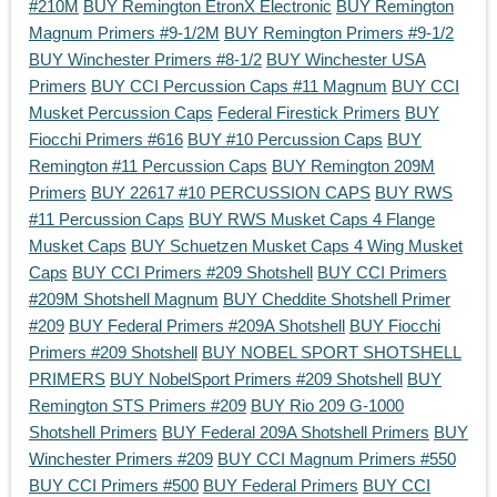
#210M
BUY Remington EtronX Electronic
BUY Remington
Magnum Primers #9-1/2M
BUY Remington Primers #9-1/2
BUY Winchester Primers #8-1/2
BUY Winchester USA
Primers
BUY CCI Percussion Caps #11 Magnum
BUY CCI
Musket Percussion Caps
Federal Firestick Primers
BUY
Fiocchi Primers #616
BUY #10 Percussion Caps
BUY
Remington #11 Percussion Caps
BUY Remington 209M
Primers
BUY 22617 #10 PERCUSSION CAPS
BUY RWS
#11 Percussion Caps
BUY RWS Musket Caps 4 Flange
Musket Caps
BUY Schuetzen Musket Caps 4 Wing Musket
Caps
BUY CCI Primers #209 Shotshell
BUY CCI Primers
#209M Shotshell Magnum
BUY Cheddite Shotshell Primer
#209
BUY Federal Primers #209A Shotshell
BUY Fiocchi
Primers #209 Shotshell
BUY NOBEL SPORT SHOTSHELL
PRIMERS
BUY NobelSport Primers #209 Shotshell
BUY
Remington STS Primers #209
BUY Rio 209 G-1000
Shotshell Primers
BUY Federal 209A Shotshell Primers
BUY
Winchester Primers #209
BUY CCI Magnum Primers #550
BUY CCI Primers #500
BUY Federal Primers
BUY CCI