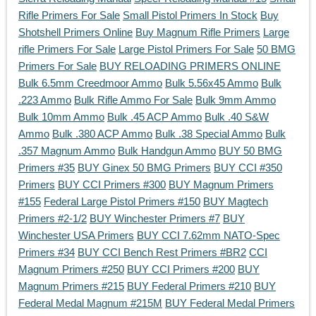
Rifle Primers For Sale
Small Pistol Primers In Stock
Buy
Shotshell Primers Online
Buy Magnum Rifle Primers
Large
rifle Primers For Sale
Large Pistol Primers For Sale
50 BMG
Primers For Sale
BUY RELOADING PRIMERS ONLINE
Bulk 6.5mm Creedmoor Ammo
Bulk 5.56x45 Ammo
Bulk
.223 Ammo
Bulk Rifle Ammo For Sale
Bulk 9mm Ammo
Bulk 10mm Ammo
Bulk .45 ACP Ammo
Bulk .40 S&W
Ammo
Bulk .380 ACP Ammo
Bulk .38 Special Ammo
Bulk
.357 Magnum Ammo
Bulk Handgun Ammo
BUY 50 BMG
Primers #35
BUY Ginex 50 BMG Primers
BUY CCI #350
Primers
BUY CCI Primers #300
BUY Magnum Primers
#155
Federal Large Pistol Primers #150
BUY Magtech
Primers #2-1/2
BUY Winchester Primers #7
BUY
Winchester USA Primers
BUY CCI 7.62mm NATO-Spec
Primers #34
BUY CCI Bench Rest Primers #BR2
CCI
Magnum Primers #250
BUY CCI Primers #200
BUY
Magnum Primers #215
BUY Federal Primers #210
BUY
Federal Medal Magnum #215M
BUY Federal Medal Primers