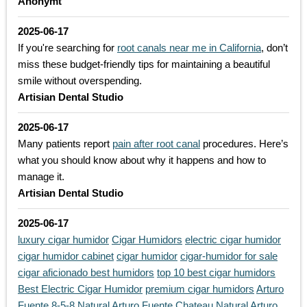
Anonymt
2025-06-17
If you're searching for
root canals near me in California
, don’t
miss these budget-friendly tips for maintaining a beautiful
smile without overspending.
Artisian Dental Studio
2025-06-17
Many patients report
pain after root canal
procedures. Here’s
what you should know about why it happens and how to
manage it.
Artisian Dental Studio
2025-06-17
luxury cigar humidor
Cigar Humidors
electric cigar humidor
cigar humidor cabinet
cigar humidor
cigar-humidor for sale
cigar aficionado best humidors
top 10 best cigar humidors
Best Electric Cigar Humidor
premium cigar humidors
Arturo
Fuente 8-5-8 Natural
Arturo Fuente Chateau Natural
Arturo