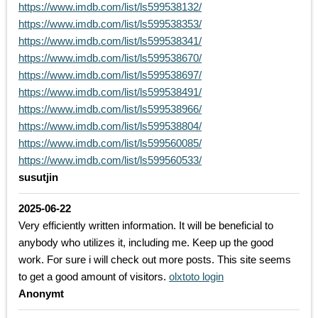
https://www.imdb.com/list/ls599538132/
https://www.imdb.com/list/ls599538353/
https://www.imdb.com/list/ls599538341/
https://www.imdb.com/list/ls599538670/
https://www.imdb.com/list/ls599538697/
https://www.imdb.com/list/ls599538491/
https://www.imdb.com/list/ls599538966/
https://www.imdb.com/list/ls599538804/
https://www.imdb.com/list/ls599560085/
https://www.imdb.com/list/ls599560533/
susutjin
2025-06-22
Very efficiently written information. It will be beneficial to
anybody who utilizes it, including me. Keep up the good
work. For sure i will check out more posts. This site seems
to get a good amount of visitors.
olxtoto login
Anonymt