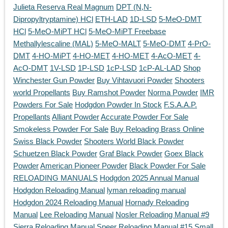
Julieta Reserva Real Magnum
DPT (N,N-
Dipropyltryptamine) HCl
ETH-LAD
1D-LSD
5-MeO-DMT
HCl
5-MeO-MiPT HCl
5-MeO-MiPT Freebase
Methallylescaline (MAL)
5-MeO-MALT
5-MeO-DMT
4-PrO-
DMT
4-HO-MiPT
4-HO-MET
4-HO-MET
4-AcO-MET
4-
AcO-DMT
1V-LSD
1P-LSD
1cP-LSD
1cP-AL-LAD
Shop
Winchester Gun Powder
Buy Vihtavuori Powder
Shooters
world Propellants
Buy Ramshot Powder
Norma Powder
IMR
Powders For Sale
Hodgdon Powder In Stock
F.S.A.A.P.
Propellants
Alliant Powder
Accurate Powder For Sale
Smokeless Powder For Sale
Buy Reloading Brass Online
Swiss Black Powder
Shooters World Black Powder
Schuetzen Black Powder
Graf Black Powder
Goex Black
Powder
American Pioneer Powder
Black Powder For Sale
RELOADING MANUALS
Hodgdon 2025 Annual Manual
Hodgdon Reloading Manual
lyman reloading manual
Hodgdon 2024 Reloading Manual
Hornady Reloading
Manual
Lee Reloading Manual
Nosler Reloading Manual #9
Sierra Reloading Manual
Speer Reloading Manual #15
Small