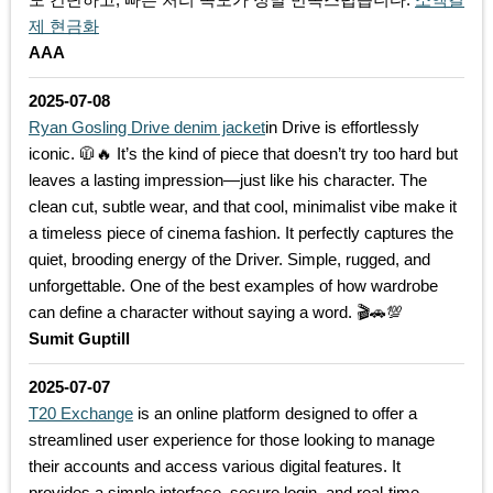
제 현금화
AAA
2025-07-08
Ryan Gosling Drive denim jacket
in Drive is effortlessly
iconic. 🧥🔥 It’s the kind of piece that doesn’t try too hard but
leaves a lasting impression—just like his character. The
clean cut, subtle wear, and that cool, minimalist vibe make it
a timeless piece of cinema fashion. It perfectly captures the
quiet, brooding energy of the Driver. Simple, rugged, and
unforgettable. One of the best examples of how wardrobe
can define a character without saying a word. 🎬🚗💯
Sumit Guptill
2025-07-07
T20 Exchange
is an online platform designed to offer a
streamlined user experience for those looking to manage
their accounts and access various digital features. It
provides a simple interface, secure login, and real-time