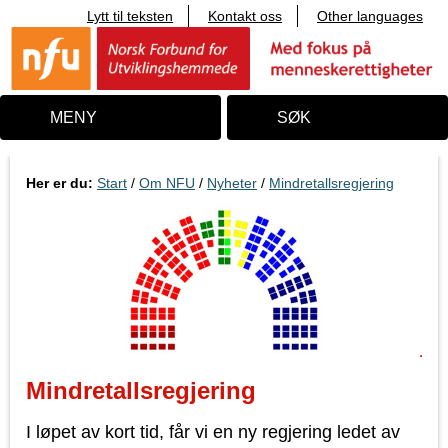
Lytt til teksten
Kontakt oss
Other languages
T
i
l
i
n
n
MENY
SØK
h
o
l
d
Her er du:
Start
/
Om NFU
/
Nyheter
/
Mindretallsregjering
Mindretallsregjering
I løpet av kort tid, får vi en ny regjering ledet av