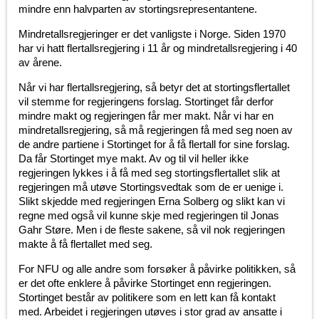
mindre enn halvparten av stortingsrepresentantene.
Mindretallsregjeringer er det vanligste i Norge. Siden 1970
har vi hatt flertallsregjering i 11 år og mindretallsregjering i 40
av årene.
Når vi har flertallsregjering, så betyr det at stortingsflertallet
vil stemme for regjeringens forslag. Stortinget får derfor
mindre makt og regjeringen får mer makt. Når vi har en
mindretallsregjering, så må regjeringen få med seg noen av
de andre partiene i Stortinget for å få flertall for sine forslag.
Da får Stortinget mye makt. Av og til vil heller ikke
regjeringen lykkes i å få med seg stortingsflertallet slik at
regjeringen må utøve Stortingsvedtak som de er uenige i.
Slikt skjedde med regjeringen Erna Solberg og slikt kan vi
regne med også vil kunne skje med regjeringen til Jonas
Gahr Støre. Men i de fleste sakene, så vil nok regjeringen
makte å få flertallet med seg.
For NFU og alle andre som forsøker å påvirke politikken, så
er det ofte enklere å påvirke Stortinget enn regjeringen.
Stortinget består av politikere som en lett kan få kontakt
med. Arbeidet i regjeringen utøves i stor grad av ansatte i