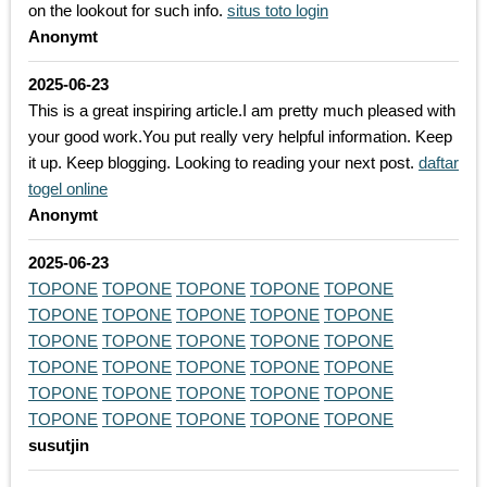
on the lookout for such info.
situs toto login
Anonymt
2025-06-23
This is a great inspiring article.I am pretty much pleased with
your good work.You put really very helpful information. Keep
it up. Keep blogging. Looking to reading your next post.
daftar
togel online
Anonymt
2025-06-23
TOPONE
TOPONE
TOPONE
TOPONE
TOPONE
TOPONE
TOPONE
TOPONE
TOPONE
TOPONE
TOPONE
TOPONE
TOPONE
TOPONE
TOPONE
TOPONE
TOPONE
TOPONE
TOPONE
TOPONE
TOPONE
TOPONE
TOPONE
TOPONE
TOPONE
TOPONE
TOPONE
TOPONE
TOPONE
TOPONE
susutjin