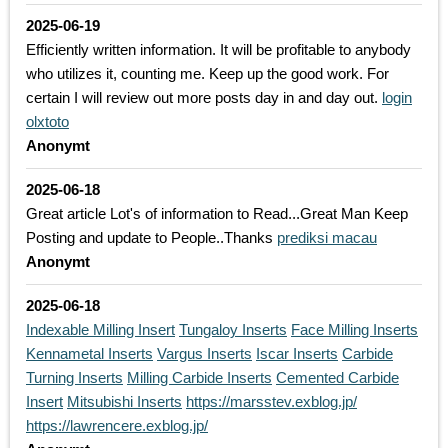
2025-06-19
Efficiently written information. It will be profitable to anybody
who utilizes it, counting me. Keep up the good work. For
certain I will review out more posts day in and day out.
login
olxtoto
Anonymt
2025-06-18
Great article Lot's of information to Read...Great Man Keep
Posting and update to People..Thanks
prediksi macau
Anonymt
2025-06-18
Indexable Milling Insert
Tungaloy Inserts
Face Milling Inserts
Kennametal Inserts
Vargus Inserts
Iscar Inserts
Carbide
Turning Inserts
Milling Carbide Inserts
Cemented Carbide
Insert
Mitsubishi Inserts
https://marsstev.exblog.jp/
https://lawrencere.exblog.jp/