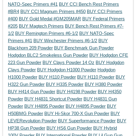
NATO-Spec Primers #41
BUY CCI Bench Rest Primers
#BR4
BUY CCI Magnum Primers #450
BUY CCI Primers
#400
BUY Gold Medal #GM205MAR
BUY Federal Primers
#205
BUY Magtech Primers
BUY Bench Rest Primers #7-
1/2
BUY Remington Primers #6-1/2
BUY NATO-Spec
Primers #41
BUY Winchester Primers #6-1/2
BUY
Blackhorn 209 Powder
BUY Benchmark Gun Powder
Hodgdon BLC2 Smokeless Gun Powder
BUY Hodgdon CFE
223 Gun Powder
BUY Clays Powder 14 Oz
BUY Hodgdon
Clays Powder
BUY Hodgdon H1000 Powder
Hodgdon
H1000 Powder
BUY H110 Powder
BUY H110 Powder
BUY
H322 Gun Powder
BUY H335 Powder
BUY H380 Powder
BUY H414 Gun Powder
BUY H4198 Powder
BUY H4350
Powder
BUY H4831 Shortcut Powder
BUY H4831 Gun
Powder
BUY H4895 Powder
BUY H4895 Powder
BUY
H50BMG Powder
BUY Hi-Skor 700-X Gun Powder
BUY
LEVERevolution Powder
BUY Superformance Powder
BUY
HP38 Gun Powder
BUY HS6 Gun Powder
BUY Hybrid
100V Powder
BUY International Powder
BUY Lil Gun Gun