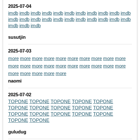
2025-07-04
imdb
imdb
imdb
imdb
imdb
imdb
imdb
imdb
imdb
imdb
imdb
imdb
imdb
imdb
imdb
imdb
imdb
imdb
imdb
imdb
imdb
imdb
imdb
imdb
imdb
susutjin
2025-07-03
more
more
more
more
more
more
more
more
more
more
more
more
more
more
more
more
more
more
more
more
more
more
more
more
more
naomi
2025-07-02
TOPONE
TOPONE
TOPONE
TOPONE
TOPONE
TOPONE
TOPONE
TOPONE
TOPONE
TOPONE
TOPONE
TOPONE
TOPONE
TOPONE
TOPONE
TOPONE
TOPONE
guludug