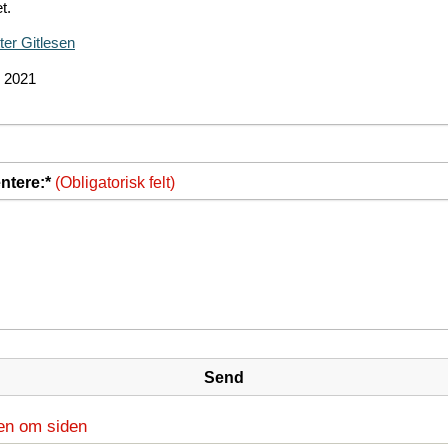
t.
ter Gitlesen
r 2021
tere:*
(Obligatorisk felt)
en om siden