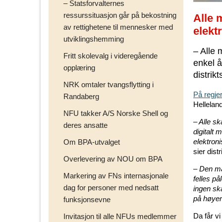
– Statsforvalternes
ressurssituasjon går på bekostning
Alle 
av rettighetene til mennesker med
elekt
utviklingshemming
– Alle 
Fritt skolevalg i videregående
enkel å
opplæring
distrik
NRK omtaler tvangsflytting i
På regjer
Randaberg
Helleland
NFU takker A/S Norske Shell og
– Alle s
deres ansatte
digitalt 
elektroni
Om BPA-utvalget
sier dist
Overlevering av NOU om BPA
– Den mar
Markering av FNs internasjonale
felles p
dag for personer med nedsatt
ingen ska
på høyere
funksjonsevne
Da får v
Invitasjon til alle NFUs medlemmer