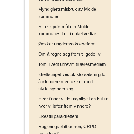
Myndighetsmisbruk av Molde
kommune
Stiller spørsmål om Molde
kommunes kutt i enkeltvedtak
Ønsker ungdomsskolereform
Om å regne seg frem til gode liv
Tom Tvedt utnevnt til æresmedlem
Idrettstinget vedtok storsatsning for
å inkludere mennesker med
utviklingshemning
Hvor finner vi de usynlige i en kultur
hvor vi løfter frem vinnere?
Likestill paraidretten!
Regjeringsplattformen, CRPD –
hva skjer?