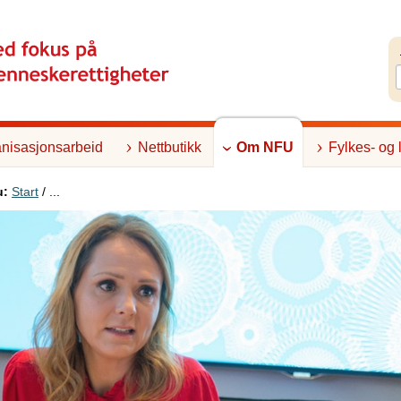
nisasjonsarbeid
Nettbutikk
Om NFU
Fylkes- og 
u:
Start
/ ...