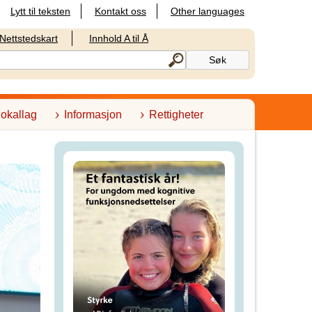
Lytt til teksten
Kontakt oss
Other languages
Nettstedskart
Innhold A til Å
lokallag
Informasjon
Rettigheter