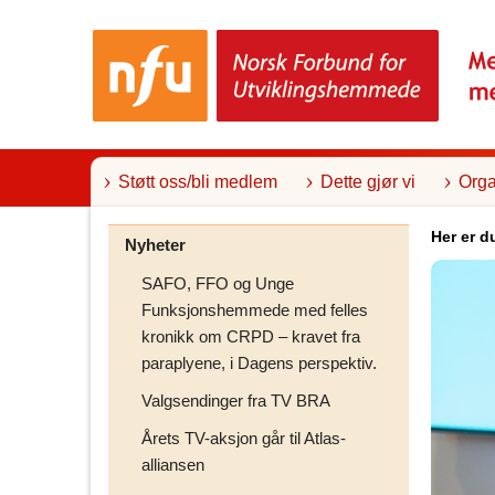
T
i
l
i
n
n
h
o
l
Støtt oss/bli medlem
Dette gjør vi
Orga
d
Her er d
Nyheter
SAFO, FFO og Unge
Funksjonshemmede med felles
kronikk om CRPD – kravet fra
paraplyene, i Dagens perspektiv.
Valgsendinger fra TV BRA
Årets TV-aksjon går til Atlas-
alliansen