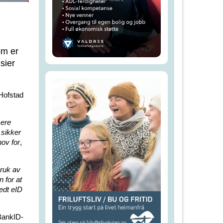
om er
sier
 Hofstad
sere
 sikker
hov for
,
bruk av
 for at
tedt eID
 BankID-