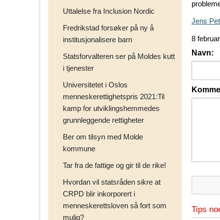
probleme
Uttalelse fra Inclusion Nordic
Jens Pet
Fredrikstad forsøker på ny å
8 februa
institusjonalisere barn
Navn:
Statsforvalteren ser på Moldes kutt
i tjenester
Universitetet i Oslos
Kommen
menneskerettighetspris 2021:Til
kamp for utviklingshemmedes
grunnleggende rettigheter
Ber om tilsyn med Molde
kommune
Tar fra de fattige og gir til de rike!
Hvordan vil statsråden sikre at
CRPD blir inkorporert i
menneskerettsloven så fort som
Tips no
mulig?