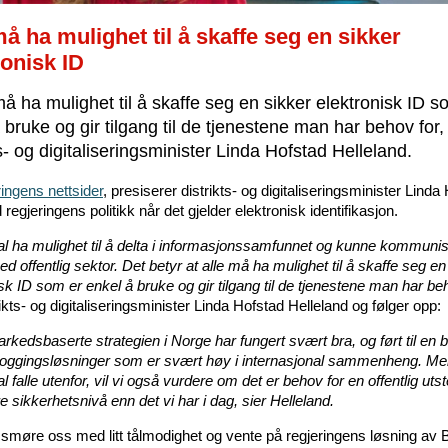
må ha mulighet til å skaffe seg en sikker
ronisk ID
må ha mulighet til å skaffe seg en sikker elektronisk ID s
 bruke og gir tilgang til de tjenestene man har behov for, 
ts- og digitaliseringsminister Linda Hofstad Helleland.
ingens nettsider
, presiserer distrikts- og digitaliseringsminister Linda
 regjeringens politikk når det gjelder elektronisk identifikasjon.
kal ha mulighet til å delta i informasjonssamfunnet og kunne kommuni
med offentlig sektor. Det betyr at alle må ha mulighet til å skaffe seg en
sk ID som er enkel å bruke og gir tilgang til de tjenestene man har be
rikts- og digitaliseringsminister Linda Hofstad Helleland og følger opp:
kedsbaserte strategien i Norge har fungert svært bra, og ført til en 
åloggingsløsninger som er svært høy i internasjonal sammenheng. Men
l falle utenfor, vil vi også vurdere om det er behov for en offentlig uts
 sikkerhetsnivå enn det vi har i dag, sier Helleland.
i smøre oss med litt tålmodighet og vente på regjeringens løsning av