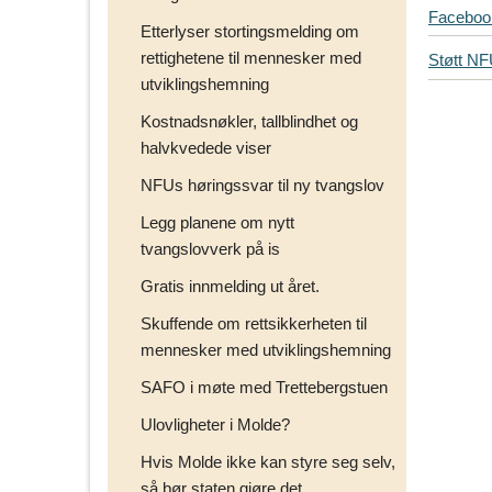
T
Faceboo
Etterlyser stortingsmelding om
i
rettighetene til mennesker med
Støtt N
p
utviklingshemning
s
d
Kostnadsnøkler, tallblindhet og
i
halvkvedede viser
n
NFUs høringssvar til ny tvangslov
e
v
Legg planene om nytt
e
tvangslovverk på is
n
n
Gratis innmelding ut året.
e
Skuffende om rettsikkerheten til
r
mennesker med utviklingshemning
p
å
SAFO i møte med Trettebergstuen
Ulovligheter i Molde?
Hvis Molde ikke kan styre seg selv,
så bør staten gjøre det