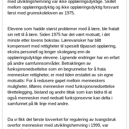
med utviklingshemning var ikke opplæringsdyktige. Skillet
mellom opplæringsdyktig og ikke opplæringsdyktig forsvant
først med grunnskoleloven av 1975.
Elevene som hadde størst problemer med å lære, ble fratatt
sin rett til å lære. Siden 1975 har det vært motsatt, i det
minste etter lovens bokstav. Lærevansker har blitt
kompensert med rettigheter til spesielt tilpasset opplæring,
ekstra personell og lenger skolegang enn de
opplæringsdyktige elevene. Lignende endringer har en erfart
på andre samfunnsområder. Betraktingen av
funksjonsnedsettelse som en begrunnelse for å frata
mennesker rettigheter, er med tiden erstattet av sin egne
motsatts: For å redusere gapet mellom menneskers
muligheter, tilføres mennesker med funksjonsnedsettelse
tilrettelegging, bistand og andre tiltak som kan bidra til at
også mennesker med nedsatt funksjonsevne kan delta i
samfunnet på lik linje med andre.
Da vi fikk det første lovverket for regulering av tvangsbruk
overfor mennesker med utviklingshemning i 1999, var