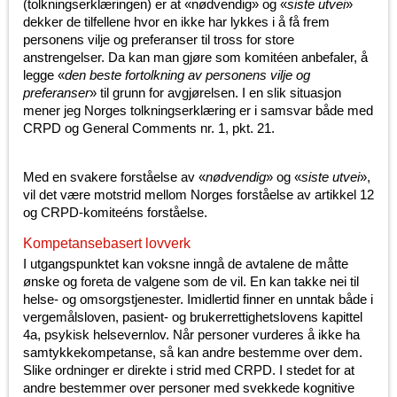
(tolkningserklæringen) er at «nødvendig» og «
siste utvei
»
dekker de tilfellene hvor en ikke har lykkes i å få frem
personens vilje og preferanser til tross for store
anstrengelser. Da kan man gjøre som komitéen anbefaler, å
legge «
den beste fortolkning av personens vilje og
preferanser
» til grunn for avgjørelsen. I en slik situasjon
mener jeg Norges tolkningserklæring er i samsvar både med
CRPD og General Comments nr. 1, pkt. 21.
Med en svakere forståelse av «
nødvendig
» og «
siste utvei
»,
vil det være motstrid mellom Norges forståelse av artikkel 12
og CRPD-komiteéns forståelse.
Kompetansebasert lovverk
I utgangspunktet kan voksne inngå de avtalene de måtte
ønske og foreta de valgene som de vil. En kan takke nei til
helse- og omsorgstjenester. Imidlertid finner en unntak både i
vergemålsloven, pasient- og brukerrettighetslovens kapittel
4a, psykisk helsevernlov. Når personer vurderes å ikke ha
samtykkekompetanse, så kan andre bestemme over dem.
Slike ordninger er direkte i strid med CRPD. I stedet for at
andre bestemmer over personer med svekkede kognitive