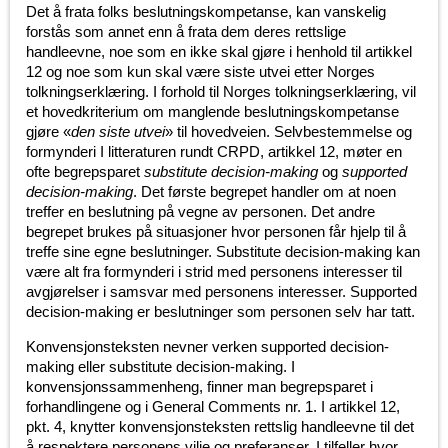
Det å frata folks beslutningskompetanse, kan vanskelig
forstås som annet enn å frata dem deres rettslige
handleevne, noe som en ikke skal gjøre i henhold til artikkel
12 og noe som kun skal være siste utvei etter Norges
tolkningserklæring. I forhold til Norges tolkningserklæring, vil
et hovedkriterium om manglende beslutningskompetanse
gjøre «
den siste utvei
» til hovedveien. Selvbestemmelse og
formynderi I litteraturen rundt CRPD, artikkel 12, møter en
ofte begrepsparet
substitute decision-making
og
supported
decision-making
. Det første begrepet handler om at noen
treffer en beslutning på vegne av personen. Det andre
begrepet brukes på situasjoner hvor personen får hjelp til å
treffe sine egne beslutninger. Substitute decision-making kan
være alt fra formynderi i strid med personens interesser til
avgjørelser i samsvar med personens interesser. Supported
decision-making er beslutninger som personen selv har tatt.
Konvensjonsteksten nevner verken supported decision-
making eller substitute decision-making. I
konvensjonssammenheng, finner man begrepsparet i
forhandlingene og i General Comments nr. 1. I artikkel 12,
pkt. 4, knytter konvensjonsteksten rettslig handleevne til det
å respektere personens vilje og preferanser. I tilfeller hvor