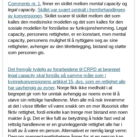
Comments nr. 1
, finner en skillet mellom
mental capacity
og
legal capacity
.
Skillet var svært sentralt i fremforhandlingen
av konvensjonen
. Skillet svarer til skillet mellom det som
kalles den medisinske modellen og det som kalles for den
sosiale modellen for forståelse av funksjonshemming. Legal
capacity, personens rettigheter, er en konstant, men mental
capacity, personens mulighet til å nyttigjøre seg av sine
rettigheter, avhenger av den tilrettelegging, bistand og støtte
som personen gis.
Det fremgår tydelig av forarbeidene til CRPD at begrepet
legal capacity skal forstås på samme måte som i
kvinnekonvensjonens artikkel 15, dvs. som en rettighet alle
har uavhengig av evner
. Norge fikk ikke medhold i at
begrepet gir rom for unntak avhengig av noens evne til å
utøve sin rettslige handleevne. Men alle må nok innrømme
at det i visse tilfeller vil være snakk om en mer illusorisk eller
fiktiv rettighet, fordi enkelte kan trenge mer bistand enn noen
makter å gi. Det er like fullt av betydning å holde fast ved at
rettslig handleevne er en grunnleggende rettighet alle har i
kraft av å være en person. Alternativet er nemlig langt verre:
Dersom menneskerettighetene åpner for at en person kan