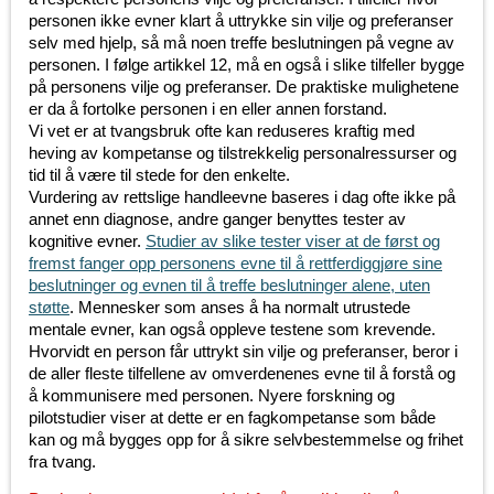
personen ikke evner klart å uttrykke sin vilje og preferanser
selv med hjelp, så må noen treffe beslutningen på vegne av
personen. I følge artikkel 12, må en også i slike tilfeller bygge
på personens vilje og preferanser. De praktiske mulighetene
er da å fortolke personen i en eller annen forstand.
Vi vet er at tvangsbruk ofte kan reduseres kraftig med
heving av kompetanse og tilstrekkelig personalressurser og
tid til å være til stede for den enkelte.
Vurdering av rettslige handleevne baseres i dag ofte ikke på
annet enn diagnose, andre ganger benyttes tester av
kognitive evner.
Studier av slike tester viser at de først og
fremst fanger opp personens evne til å rettferdiggjøre sine
beslutninger og evnen til å treffe beslutninger alene, uten
støtte
. Mennesker som anses å ha normalt utrustede
mentale evner, kan også oppleve testene som krevende.
Hvorvidt en person får uttrykt sin vilje og preferanser, beror i
de aller fleste tilfellene av omverdenenes evne til å forstå og
å kommunisere med personen. Nyere forskning og
pilotstudier viser at dette er en fagkompetanse som både
kan og må bygges opp for å sikre selvbestemmelse og frihet
fra tvang.