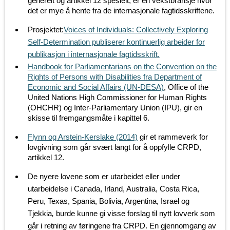
generelt og artikkel 12 spesielt, er en vekstbransje hvor
det er mye å hente fra de internasjonale fagtidsskriftene.
Prosjektet:
Voices of Individuals: Collectively Exploring
Self-Determination publiserer kontinuerlig arbeider for
publikasjon i internasjonale fagtidsskrift.
Handbook for Parliamentarians on the Convention on the
Rights of Persons with Disabilities fra Department of
Economic and Social Affairs (UN-DESA)
, Office of the
United Nations High Commissioner for Human Rights
(OHCHR) og Inter-Parliamentary Union (IPU), gir en
skisse til fremgangsmåte i kapittel 6.
Flynn og Arstein-Kerslake (2014)
gir et rammeverk for
lovgivning som går svært langt for å oppfylle CRPD,
artikkel 12.
De nyere lovene som er utarbeidet eller under
utarbeidelse i Canada, Irland, Australia, Costa Rica,
Peru, Texas, Spania, Bolivia, Argentina, Israel og
Tjekkia
,
burde kunne gi visse forslag til nytt lovverk som
går i retning av føringene fra CRPD. En gjennomgang av