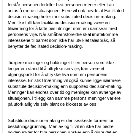
forstår personen forteller hva personen mener eller kan
antas å mene i situasjonen. Flere vil nok hevde at Facilitated
decision-making heller mot substituted decision-making.
Men like fullt kan facilitated decision-making være en
tilnærming for å fatte beslutninger som er i samsvar med
personens vilje. Når småbarnsforeldre skal imøtekomme
interessene til barnet som ikke har utviklet talespråk, så
benytter de facilitated decision-making.
Tidligere meninger og holdninger til en person som ikke
lenger er i stand til å uttrykke sin vilje, kan være et
utgangspunkt for å uttrykke hva som er i personens
interesse. En slik tilnærming vil også kunne ligge nærmere
substitute decision-making enn supported decision-making.
Meninger kan endres over tid og meninger kan avhenge av
situasjonen. I tillegg kan samme persons meninger variere
på uforklarlig vis selv blant de klokeste av oss.
Substitute decision-making er den svakeste formen for
beslutningsgrunnlag. Men av og til vil en ikke har bedre
holdepunkter for hva personen ønsker enn å gjøre det en