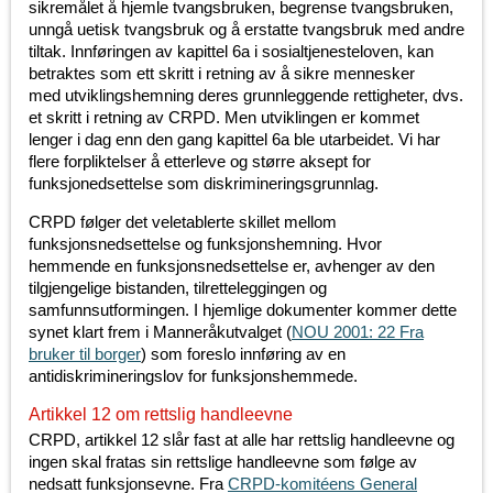
sikremålet å hjemle tvangsbruken, begrense tvangsbruken,
unngå uetisk tvangsbruk og å erstatte tvangsbruk med andre
tiltak. Innføringen av kapittel 6a i sosialtjenesteloven, kan
betraktes som ett skritt i retning av å sikre mennesker
med utviklingshemning deres grunnleggende rettigheter, dvs.
et skritt i retning av CRPD. Men utviklingen er kommet
lenger i dag enn den gang kapittel 6a ble utarbeidet. Vi har
flere forpliktelser å etterleve og større aksept for
funksjonedsettelse som diskrimineringsgrunnlag.
CRPD følger det veletablerte skillet mellom
funksjonsnedsettelse og funksjonshemning. Hvor
hemmende en funksjonsnedsettelse er, avhenger av den
tilgjengelige bistanden, tilretteleggingen og
samfunnsutformingen. I hjemlige dokumenter kommer dette
synet klart frem i Manneråkutvalget (
NOU 2001: 22 Fra
bruker til borger
) som foreslo innføring av en
antidiskrimineringslov for funksjonshemmede.
Artikkel 12 om rettslig handleevne
CRPD, artikkel 12 slår fast at alle har rettslig handleevne og
ingen skal fratas sin rettslige handleevne som følge av
nedsatt funksjonsevne. Fra
CRPD-komitéens General