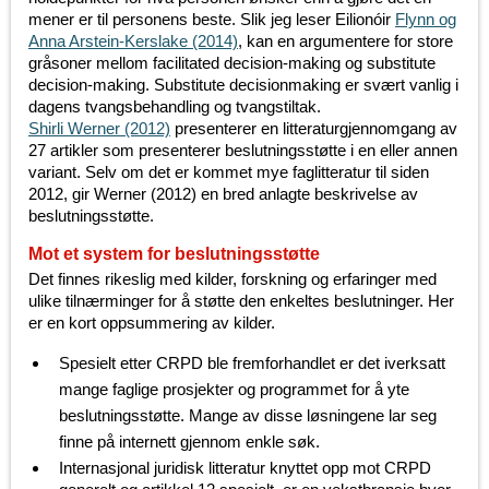
mener er til personens beste. Slik jeg leser Eilionóir
Flynn og
Anna Arstein-Kerslake (2014)
, kan en argumentere for store
gråsoner mellom facilitated decision-making og substitute
decision-making. Substitute decisionmaking er svært vanlig i
dagens tvangsbehandling og tvangstiltak.
Shirli Werner (2012)
presenterer en litteraturgjennomgang av
27 artikler som presenterer beslutningsstøtte i en eller annen
variant. Selv om det er kommet mye faglitteratur til siden
2012, gir Werner (2012) en bred anlagte beskrivelse av
beslutningsstøtte.
Mot et system for beslutningsstøtte
Det finnes rikeslig med kilder, forskning og erfaringer med
ulike tilnærminger for å støtte den enkeltes beslutninger. Her
er en kort oppsummering av kilder.
Spesielt etter CRPD ble fremforhandlet er det iverksatt
mange faglige prosjekter og programmet for å yte
beslutningsstøtte. Mange av disse løsningene lar seg
finne på internett gjennom enkle søk.
Internasjonal juridisk litteratur knyttet opp mot CRPD