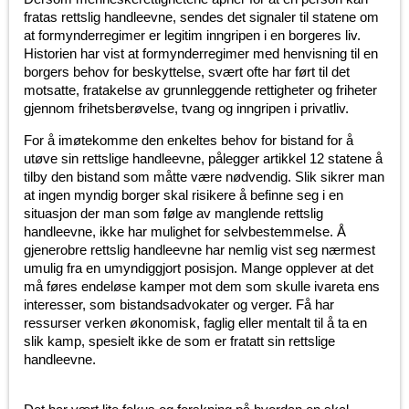
fratas rettslig handleevne, sendes det signaler til statene om
at formynderregimer er legitim inngripen i en borgeres liv.
Historien har vist at formynderregimer med henvisning til en
borgers behov for beskyttelse, svært ofte har ført til det
motsatte, fratakelse av grunnleggende rettigheter og friheter
gjennom frihetsberøvelse, tvang og inngripen i privatliv.
For å imøtekomme den enkeltes behov for bistand for å
utøve sin rettslige handleevne, pålegger artikkel 12 statene å
tilby den bistand som måtte være nødvendig. Slik sikrer man
at ingen myndig borger skal risikere å befinne seg i en
situasjon der man som følge av manglende rettslig
handleevne, ikke har mulighet for selvbestemmelse. Å
gjenerobre rettslig handleevne har nemlig vist seg nærmest
umulig fra en umyndiggjort posisjon. Mange opplever at det
må føres endeløse kamper mot dem som skulle ivareta ens
interesser, som bistandsadvokater og verger. Få har
ressurser verken økonomisk, faglig eller mentalt til å ta en
slik kamp, spesielt ikke de som er fratatt sin rettslige
handleevne.