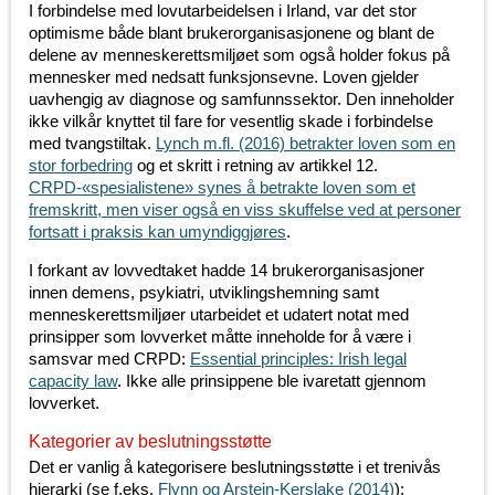
I forbindelse med lovutarbeidelsen i Irland, var det stor
optimisme både blant brukerorganisasjonene og blant de
delene av menneskerettsmiljøet som også holder fokus på
mennesker med nedsatt funksjonsevne. Loven gjelder
uavhengig av diagnose og samfunnssektor. Den inneholder
ikke vilkår knyttet til fare for vesentlig skade i forbindelse
med tvangstiltak.
Lynch m.fl. (2016) betrakter loven som en
stor forbedring
og et skritt i retning av artikkel 12.
CRPD-«spesialistene» synes å betrakte loven som et
fremskritt, men viser også en viss skuffelse ved at personer
fortsatt i praksis kan umyndiggjøres
.
I forkant av lovvedtaket hadde 14 brukerorganisasjoner
innen demens, psykiatri, utviklingshemning samt
menneskerettsmiljøer utarbeidet et udatert notat med
prinsipper som lovverket måtte inneholde for å være i
samsvar med CRPD:
Essential principles: Irish legal
capacity law
. Ikke alle prinsippene ble ivaretatt gjennom
lovverket.
Kategorier av beslutningsstøtte
Det er vanlig å kategorisere beslutningsstøtte i et trenivås
hierarki (se f.eks.
Flynn og Arstein-Kerslake (2014)
):