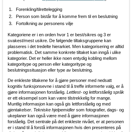
Forenkling/tilrettelegging
Person som bistår for å komme frem til en beslutning
Fortolkning av personens vilje
Kategoriene er i en orden hvor 1 er best/sikres og 3 er
svakest/mest usikre. De følgende tiltaksgruppene kan
plasseres i det tredelte hierarkiet. Men kategorisering er alltid
problematisk. Det samme konkrete tiltaket kan inngå i ulike
kategorier. Det er heller ikke noen entydig kobling mellom
kategoritype og person eller kategoritype og
beslutningssituasjon eller type av beslutning.
De enkleste tiltakene for å gjøre personer med nedsatt
kognitiv funksjonsevne i stand til å treffe informerte valg, er å
gjøre informasjonen forståelig.
Lettlest- og lettforståelig språk
er ett eksempel som kan være tilstrekkelig for mange.
Muntlig informasjon kan også gis lettforståelig og med
gjentakelser
.
Tekniske hjelpemidler
som fotografier, dags- og
ukeplaner kan også være med å gjøre informasjonen
forståelig. Det sentrale på det enkleste nivået, er at personen
er i stand til å forstå informasjonen hvis den presenteres på