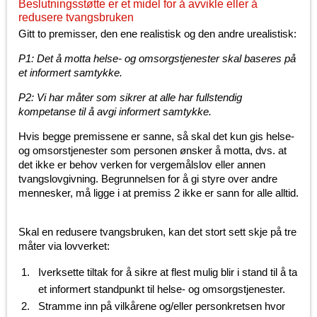
Beslutningsstøtte er et midel for å avvikle eller å
redusere tvangsbruken
Gitt to premisser, den ene realistisk og den andre urealistisk:
P1: Det å motta helse- og omsorgstjenester skal baseres på
et informert samtykke.
P2: Vi har måter som sikrer at alle har fullstendig
kompetanse til å avgi informert samtykke.
Hvis begge premissene er sanne, så skal det kun gis helse-
og omsorstjenester som personen ønsker å motta, dvs. at
det ikke er behov verken for vergemålslov eller annen
tvangslovgivning. Begrunnelsen for å gi styre over andre
mennesker, må ligge i at premiss 2 ikke er sann for alle alltid.
Skal en redusere tvangsbruken, kan det stort sett skje på tre
måter via lovverket:
Iverksette tiltak for å sikre at flest mulig blir i stand til å ta
et informert standpunkt til helse- og omsorgstjenester.
Stramme inn på vilkårene og/eller personkretsen hvor