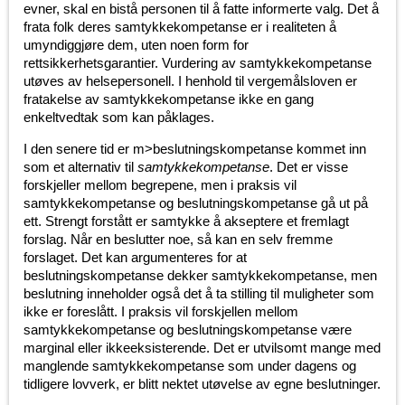
evner, skal en bistå personen til å fatte informerte valg. Det å
frata folk deres samtykkekompetanse er i realiteten å
umyndiggjøre dem, uten noen form for
rettsikkerhetsgarantier. Vurdering av samtykkekompetanse
utøves av helsepersonell. I henhold til vergemålsloven er
fratakelse av samtykkekompetanse ikke en gang
enkeltvedtak som kan påklages.
I den senere tid er m>beslutningskompetanse kommet inn
som et alternativ til
samtykkekompetanse
. Det er visse
forskjeller mellom begrepene, men i praksis vil
samtykkekompetanse og beslutningskompetanse gå ut på
ett. Strengt forstått er samtykke å akseptere et fremlagt
forslag. Når en beslutter noe, så kan en selv fremme
forslaget. Det kan argumenteres for at
beslutningskompetanse dekker samtykkekompetanse, men
beslutning inneholder også det å ta stilling til muligheter som
ikke er foreslått. I praksis vil forskjellen mellom
samtykkekompetanse og beslutningskompetanse være
marginal eller ikkeeksisterende. Det er utvilsomt mange med
manglende samtykkekompetanse som under dagens og
tidligere lovverk, er blitt nektet utøvelse av egne beslutninger.