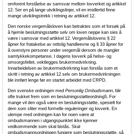
omforent forståelse av samsvar mellom lovverket og artikkel
12. Ser en på lange utviklingslinjer, vil en imidlertid finne
mange utviklingstrekk i retning av artikkel 12.
Den norske vergemålsloven kan betraktes som et forsøk på
å hjemle beslutningsstøtte selv om loven neppe kan sies å
være i samsvar med artikkel 12. Vergemålslovens § 22
åpner for fratakelse av rettslig handleevne og § 33 åpner for
å overstyre personer under vergemål dersom de mangler
samtykkekompetanse. I dagens lovverk på helse- og
omsorgsfeltet, vektlegges brukermedvirkning.
Innarbeidelsen av brukermedvirkning kan forstås som et
skritt i retning av artikkel 12 selv om brukermedvirkningen
ble innført lenge før en startet arbeidet med CRPD.
Den svenske ordningen med
Personlig Ombudsmann
, blir
ofte trukket frem som en beslutningsstøtteordning5. For
mange vil den også være en beslutningsstøtte, spesielt for
dem som sliter med formelle reguleringer og lovverk. En
ulempe med ordningen kan for noen være at
ombudsmannen i utgangspunktet ikke kjenner
vedkommende som skal bistås. Skal
ombudsmannsordningen fungere som beslutningsstøtte, så