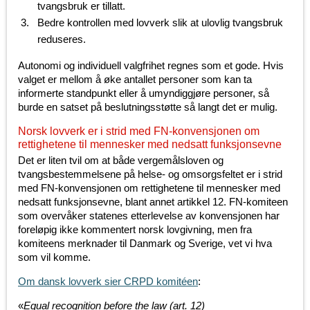
tvangsbruk er tillatt.
Bedre kontrollen med lovverk slik at ulovlig tvangsbruk
reduseres.
Autonomi og individuell valgfrihet regnes som et gode. Hvis
valget er mellom å øke antallet personer som kan ta
informerte standpunkt eller å umyndiggjøre personer, så
burde en satset på beslutningsstøtte så langt det er mulig.
Norsk lovverk er i strid med FN-konvensjonen om
rettighetene til mennesker med nedsatt funksjonsevne
Det er liten tvil om at både vergemålsloven og
tvangsbestemmelsene på helse- og omsorgsfeltet er i strid
med FN-konvensjonen om rettighetene til mennesker med
nedsatt funksjonsevne, blant annet artikkel 12. FN-komiteen
som overvåker statenes etterlevelse av konvensjonen har
foreløpig ikke kommentert norsk lovgivning, men fra
komiteens merknader til Danmark og Sverige, vet vi hva
som vil komme.
Om dansk lovverk sier CRPD komitéen
:
«
Equal recognition before the law (art. 12)