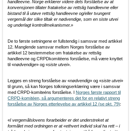
handleevne. Norge erklærer videre dets forståelse av at
konvensjonen tillater fratakelse av rettslig handleevne eller
bistand til å utøve rettslig handleevne og/eller tvungent
vergemål der slike tiltak er nødvendige, som en siste utvei
og underlagt kontrollmekanismer.»
De to første setningene er fullstendig i samsvar med artikkel
12. Manglende samsvar mellom Norges forståelse av
artikkel 12 bestemmelse om fratakelse av rettslig
handleevne og CRPDkomitéens forståelse, må være knyttet
til «
nødvendige
» og «
siste utvei
».
Legges en streng forståelse av «
nødvendig
» og «
siste utvei
»
til grunn, så kan Norges tolkningserklæring være i samsvar
med CRPD-komiteéns forståelse. I
Norges første rapport til
CRPD-komitéen, så argumenteres det for en relativt streng
forståelse av Norges etterlevelse av artikkel 12 (se pkt. 79)
:
«
I vergemålslovens forarbeider er det understreket at
formålet med ordningen er at «ethvert individ skal ha rett – i