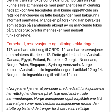
Det har vært lite fokus og forskning på hvordan en skal
kunne sikre at menneske med permanent eller midlertidig
nedsatt kognitive ferdigheter skal kunne opprettholde sin
rettslige handleevne og fatte beslutninger med bakgrunn i
informert samtykke. Mangelen på forskning kan betraktes
som et tegn på samfunnets aksept av og manglende fokus
på tvangsbruk overfor mennesker med nedsatt
funksjonsevne.
Forbehold, reservasjoner og tolkningserklæringer
175 land har sluttet seg til CRPD. 12 land har reservasjoner
som relateres til artikkel 12. Dette gjelder landene Australia,
Canada, Egypt, Estland, Frankrike, Georgia, Nederland,
Norge, Polen, Singapore, Syria og Venezuela. Norge
kopierte Australias tolkningserklæringer til artikkel 12 og 14.
Norges tolkningserklæring til artikkel 12 sier:
«Norge anerkjenner at personer med nedsatt funksjonsevne
har rettslig handleevne på lik linje med andre, i alle
sammenhenger. Norge anerkjenner også forpliktelsene til å
sikre at personer med nedsatt funksjonsevne mottar den
støtte og bistand de trenger for å utøve sin rettslige