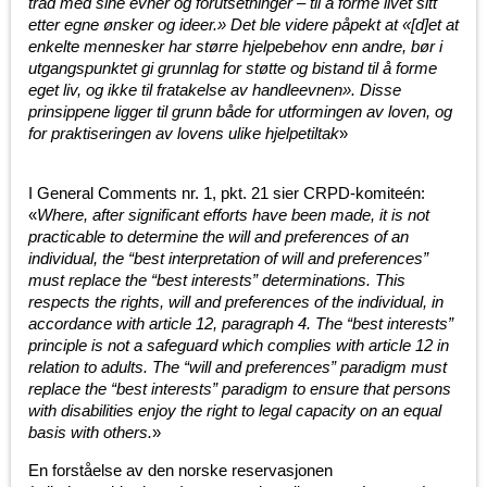
tråd med sine evner og forutsetninger – til å forme livet sitt
etter egne ønsker og ideer.» Det ble videre påpekt at «[d]et at
enkelte mennesker har større hjelpebehov enn andre, bør i
utgangspunktet gi grunnlag for støtte og bistand til å forme
eget liv, og ikke til fratakelse av handleevnen». Disse
prinsippene ligger til grunn både for utformingen av loven, og
for praktiseringen av lovens ulike hjelpetiltak
»
I General Comments nr. 1, pkt. 21 sier CRPD-komiteén:
«
Where, after significant efforts have been made, it is not
practicable to determine the will and preferences of an
individual, the “best interpretation of will and preferences”
must replace the “best interests” determinations. This
respects the rights, will and preferences of the individual, in
accordance with article 12, paragraph 4. The “best interests”
principle is not a safeguard which complies with article 12 in
relation to adults. The “will and preferences” paradigm must
replace the “best interests” paradigm to ensure that persons
with disabilities enjoy the right to legal capacity on an equal
basis with others.
»
En forståelse av den norske reservasjonen