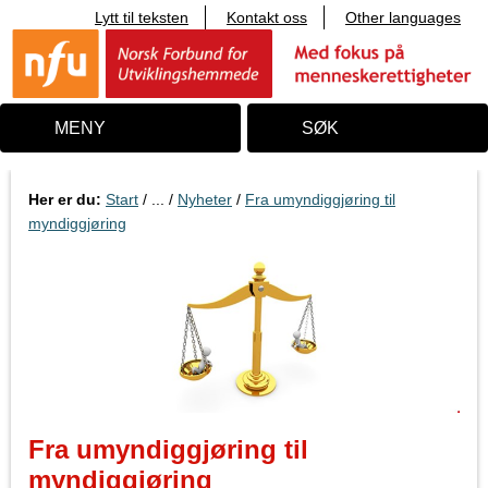
Lytt til teksten
Kontakt oss
Other languages
T
i
l
i
n
n
MENY
SØK
h
o
l
d
Her er du:
Start
/ ... /
Nyheter
/
Fra umyndiggjøring til
myndiggjøring
Fra umyndiggjøring til
myndiggjøring