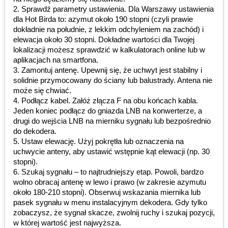
2. Sprawdź parametry ustawienia. Dla Warszawy ustawienia
dla Hot Birda to: azymut około 190 stopni (czyli prawie
dokładnie na południe, z lekkim odchyleniem na zachód) i
elewacja około 30 stopni. Dokładne wartości dla Twojej
lokalizacji możesz sprawdzić w kalkulatorach online lub w
aplikacjach na smartfona.
3. Zamontuj antenę. Upewnij się, że uchwyt jest stabilny i
solidnie przymocowany do ściany lub balustrady. Antena nie
może się chwiać.
4. Podłącz kabel. Załóż złącza F na obu końcach kabla.
Jeden koniec podłącz do gniazda LNB na konwerterze, a
drugi do wejścia LNB na mierniku sygnału lub bezpośrednio
do dekodera.
5. Ustaw elewację. Użyj pokrętła lub oznaczenia na
uchwycie anteny, aby ustawić wstępnie kąt elewacji (np. 30
stopni).
6. Szukaj sygnału – to najtrudniejszy etap. Powoli, bardzo
wolno obracaj antenę w lewo i prawo (w zakresie azymutu
około 180-210 stopni). Obserwuj wskazania miernika lub
pasek sygnału w menu instalacyjnym dekodera. Gdy tylko
zobaczysz, że sygnał skacze, zwolnij ruchy i szukaj pozycji,
w której wartość jest najwyższa.