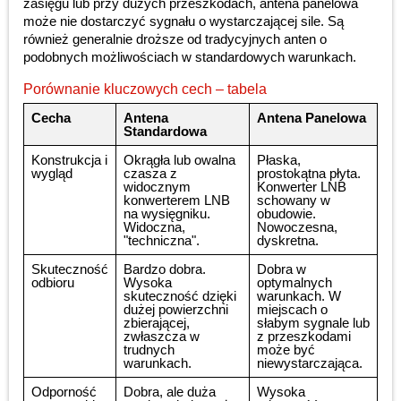
zasięgu lub przy dużych przeszkodach, antena panelowa
może nie dostarczyć sygnału o wystarczającej sile. Są
również generalnie droższe od tradycyjnych anten o
podobnych możliwościach w standardowych warunkach.
Porównanie kluczowych cech – tabela
Cecha
Antena
Antena Panelowa
Standardowa
Konstrukcja i
Okrągła lub owalna
Płaska,
wygląd
czasza z
prostokątna płyta.
widocznym
Konwerter LNB
konwerterem LNB
schowany w
na wysięgniku.
obudowie.
Widoczna,
Nowoczesna,
"techniczna".
dyskretna.
Skuteczność
Bardzo dobra.
Dobra w
odbioru
Wysoka
optymalnych
skuteczność dzięki
warunkach. W
dużej powierzchni
miejscach o
zbierającej,
słabym sygnale lub
zwłaszcza w
z przeszkodami
trudnych
może być
warunkach.
niewystarczająca.
Odporność
Dobra, ale duża
Wysoka