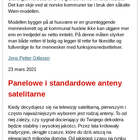
Det kan skje ved at norske kommuner tar i bruk den såkalte
Wien-modellen.
Modellen bygger på at husvære er en grunnleggende
menneskerett og at kommunal husleie ikke kan utgjøre mer
enn en tredjedel av netto inntekt. På denne måten styrker
man både retten til bolig og legger til rette for likestilte og
fullverdige liv for mennesker med funksjonsnedsettelser.
Jens Petter Gitlesen
23 mars 2021
Panelowe i standardowe anteny
satelitarne
Kiedy decydujesz się na telewizję satelitarną, pierwszym i
często najważniejszym wyborem jest rodzaj anteny. To od
niej zależy, czy sygnał docierający do Twojego dekodera
będzie stabilny i wysokiej jakości. Przez lata królowały
tradycyjne, okrągłe czasze, które do dziś wiszą na
elewacjach milionów domów. Od jakiegoś czasu na rynku