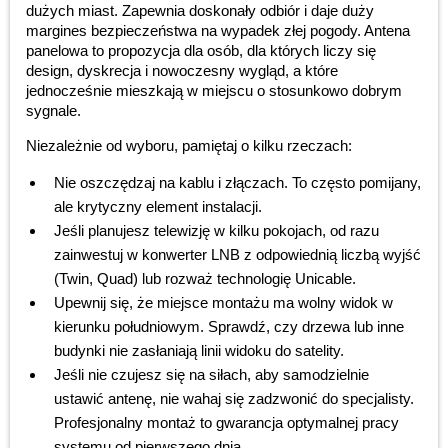
dużych miast. Zapewnia doskonały odbiór i daje duży
margines bezpieczeństwa na wypadek złej pogody. Antena
panelowa to propozycja dla osób, dla których liczy się
design, dyskrecja i nowoczesny wygląd, a które
jednocześnie mieszkają w miejscu o stosunkowo dobrym
sygnale.
Niezależnie od wyboru, pamiętaj o kilku rzeczach:
Nie oszczędzaj na kablu i złączach. To często pomijany,
ale krytyczny element instalacji.
Jeśli planujesz telewizję w kilku pokojach, od razu
zainwestuj w konwerter LNB z odpowiednią liczbą wyjść
(Twin, Quad) lub rozważ technologię Unicable.
Upewnij się, że miejsce montażu ma wolny widok w
kierunku południowym. Sprawdź, czy drzewa lub inne
budynki nie zasłaniają linii widoku do satelity.
Jeśli nie czujesz się na siłach, aby samodzielnie
ustawić antenę, nie wahaj się zadzwonić do specjalisty.
Profesjonalny montaż to gwarancja optymalnej pracy
systemu od pierwszego dnia.