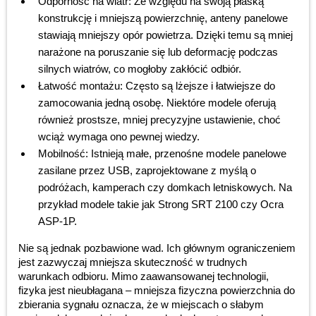
Odporność na wiatr: Ze względu na swoją płaską
konstrukcję i mniejszą powierzchnię, anteny panelowe
stawiają mniejszy opór powietrza. Dzięki temu są mniej
narażone na poruszanie się lub deformację podczas
silnych wiatrów, co mogłoby zakłócić odbiór.
Łatwość montażu: Często są lżejsze i łatwiejsze do
zamocowania jedną osobę. Niektóre modele oferują
również prostsze, mniej precyzyjne ustawienie, choć
wciąż wymaga ono pewnej wiedzy.
Mobilność: Istnieją małe, przenośne modele panelowe
zasilane przez USB, zaprojektowane z myślą o
podróżach, kamperach czy domkach letniskowych. Na
przykład modele takie jak Strong SRT 2100 czy Ocra
ASP-1P.
Nie są jednak pozbawione wad. Ich głównym ograniczeniem
jest zazwyczaj mniejsza skuteczność w trudnych
warunkach odbioru. Mimo zaawansowanej technologii,
fizyka jest nieubłagana – mniejsza fizyczna powierzchnia do
zbierania sygnału oznacza, że w miejscach o słabym