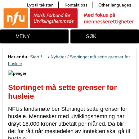
Lytt til teksten
Kontakt oss
Other languages
T
i
l
i
n
n
MENY
SØK
h
o
l
d
Her er du:
Start
/ ... /
Nyheter
/
Stortinget må sette grenser for
husleie
Stortinget må sette grenser for
husleie
NFUs landsmøte ber Stortinget sette grenser for
husleie. Mennesker med utviklingshemning har
drøyt 18.000 kroner utbetalt per måned. Da blir
det for rått når mestedelen av inntekten skal gå til
husleie.