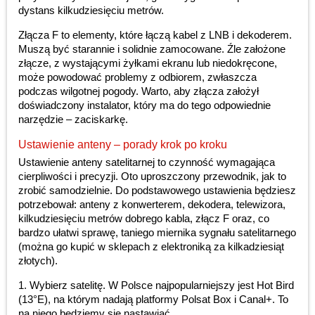
dystans kilkudziesięciu metrów.
Złącza F to elementy, które łączą kabel z LNB i dekoderem.
Muszą być starannie i solidnie zamocowane. Źle założone
złącze, z wystającymi żyłkami ekranu lub niedokręcone,
może powodować problemy z odbiorem, zwłaszcza
podczas wilgotnej pogody. Warto, aby złącza założył
doświadczony instalator, który ma do tego odpowiednie
narzędzie – zaciskarkę.
Ustawienie anteny – porady krok po kroku
Ustawienie anteny satelitarnej to czynność wymagająca
cierpliwości i precyzji. Oto uproszczony przewodnik, jak to
zrobić samodzielnie. Do podstawowego ustawienia będziesz
potrzebował: anteny z konwerterem, dekodera, telewizora,
kilkudziesięciu metrów dobrego kabla, złącz F oraz, co
bardzo ułatwi sprawę, taniego miernika sygnału satelitarnego
(można go kupić w sklepach z elektroniką za kilkadziesiąt
złotych).
1. Wybierz satelitę. W Polsce najpopularniejszy jest Hot Bird
(13°E), na którym nadają platformy Polsat Box i Canal+. To
na niego będziemy się nastawiać.