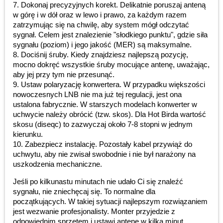
7. Dokonaj precyzyjnych korekt. Delikatnie poruszaj anteną
w górę i w dół oraz w lewo i prawo, za każdym razem
zatrzymując się na chwilę, aby system mógł odczytać
sygnał. Celem jest znalezienie "słodkiego punktu", gdzie siła
sygnału (poziom) i jego jakość (MER) są maksymalne.
8. Dociśnij śruby. Kiedy znajdziesz najlepszą pozycję,
mocno dokręć wszystkie śruby mocujące antenę, uważając,
aby jej przy tym nie przesunąć.
9. Ustaw polaryzację konwertera. W przypadku większości
nowoczesnych LNB nie ma już tej regulacji, jest ona
ustalona fabrycznie. W starszych modelach konwerter w
uchwycie należy obrócić (tzw. skos). Dla Hot Birda wartość
skosu (diseqc) to zazwyczaj około 7-8 stopni w jednym
kierunku.
10. Zabezpiecz instalację. Pozostały kabel przywiąż do
uchwytu, aby nie zwisał swobodnie i nie był narażony na
uszkodzenia mechaniczne.
Jeśli po kilkunastu minutach nie udało Ci się znaleźć
sygnału, nie zniechęcaj się. To normalne dla
początkujących. W takiej sytuacji najlepszym rozwiązaniem
jest wezwanie profesjonalisty. Monter przyjedzie z
odpowiednim sprzętem i ustawi antenę w kilka minut,