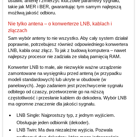
ustawić antenę i zmierzyć kluczowe parametry sygnału,
takie jak MER i BER, gwarantując tym samym najlepszą
możliwą jakość odbioru.
Nie tylko antena – o konwerterze LNB, kablach i
złączach
Sam wybór anteny to nie wszystko. Aby cały system działał
poprawnie, potrzebujesz również odpowiedniego konwertera
LNB, kabla oraz złącz. To jak z budową komputera – nawet
najlepszy procesor nie zadziała ze słabą pamięcią RAM.
Konwerter LNB to małe, ale niezwykle ważne urządzenie
zamontowane na wysięgniku przed anteną (w przypadku
modeli standardowych) lub ukryte w obudowie (w
panelowych). Jego zadaniem jest przechwycenie sygnału
odbitego od czaszy, przetworzenie go na niższą
częstotliwość i przesłanie kablem do dekodera. Wybór LNB
ma ogromne znaczenie dla jakości sygnału.
LNB Single: Najprostszy typ, z jednym wyjściem.
Obsługuje jeden odbiornik (dekoder).
LNB Twin: Ma dwa niezależne wyjścia. Pozwala