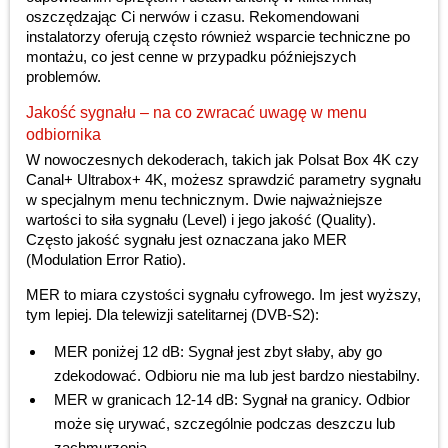
oszczędzając Ci nerwów i czasu. Rekomendowani
instalatorzy oferują często również wsparcie techniczne po
montażu, co jest cenne w przypadku późniejszych
problemów.
Jakość sygnału – na co zwracać uwagę w menu
odbiornika
W nowoczesnych dekoderach, takich jak Polsat Box 4K czy
Canal+ Ultrabox+ 4K, możesz sprawdzić parametry sygnału
w specjalnym menu technicznym. Dwie najważniejsze
wartości to siła sygnału (Level) i jego jakość (Quality).
Często jakość sygnału jest oznaczana jako MER
(Modulation Error Ratio).
MER to miara czystości sygnału cyfrowego. Im jest wyższy,
tym lepiej. Dla telewizji satelitarnej (DVB-S2):
MER poniżej 12 dB: Sygnał jest zbyt słaby, aby go
zdekodować. Odbioru nie ma lub jest bardzo niestabilny.
MER w granicach 12-14 dB: Sygnał na granicy. Odbior
może się urywać, szczególnie podczas deszczu lub
zachmurzenia.