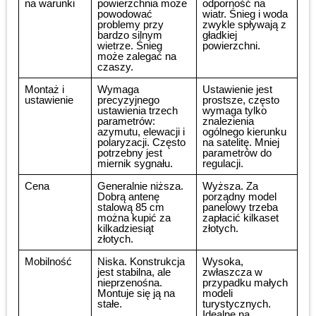
na warunki
powierzchnia może
odporność na
powodować
wiatr. Śnieg i woda
problemy przy
zwykle spływają z
bardzo silnym
gładkiej
wietrze. Śnieg
powierzchni.
może zalegać na
czaszy.
Montaż i
Wymaga
Ustawienie jest
ustawienie
precyzyjnego
prostsze, często
ustawienia trzech
wymaga tylko
parametrów:
znalezienia
azymutu, elewacji i
ogólnego kierunku
polaryzacji. Często
na satelitę. Mniej
potrzebny jest
parametrów do
miernik sygnału.
regulacji.
Cena
Generalnie niższa.
Wyższa. Za
Dobrą antenę
porządny model
stalową 85 cm
panelowy trzeba
można kupić za
zapłacić kilkaset
kilkadziesiąt
złotych.
złotych.
Mobilność
Niska. Konstrukcja
Wysoka,
jest stabilna, ale
zwłaszcza w
nieprzenośna.
przypadku małych
Montuje się ją na
modeli
stałe.
turystycznych.
Idealne na