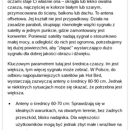
oczami staje Ci właśnie ona – okrągła lub lekko owalna
czasza, najczęściej w kolorze białym lub szarym,
przymocowana do ściany, balkonu lub dachu. To antena
offsetowa. Jej kształt nie jest przypadkowy. Działa na
zasadzie paraboli, skupiając równoległe wiązki sygnału z
satelity w jednym punkcie, gdzie zamontowany jest
konwerter. Ponieważ satelity nadają sygnał o stosunkowo
małej mocy, a odległość do nich jest ogromna, potrzebujemy
tej dużej powierzchni, aby "złapać" wystarczająco dużo
sygnału dla dobrej jakości obrazu i dźwięku.
Kluczowym parametrem tutaj jest średnica czaszy. Im jest
większa, tym więcej sygnału może zebrać. W Polsce, do
odbioru najpopularniejszych satelitów jak Hot Bird,
wystarczają zazwyczaj anteny o średnicy 80-90 cm. Jednak
w niektórych sytuacjach może się okazać, że potrzebna jest
większa.
Anteny o średnicy 60-70 cm: Sprawdzają się w
idealnych warunkach, na otwartym terenie, bez żadnych
przeszkód, blisko nadajnika. Dla większości
użytkowników mogą być jednak zbyt małe i wrażliwe na