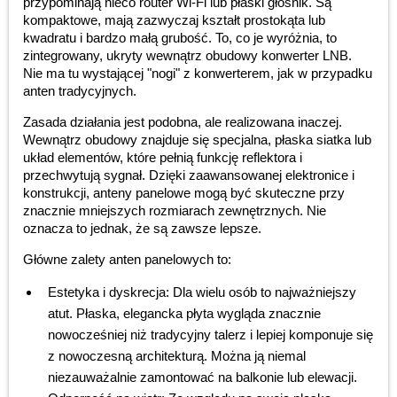
przypominają nieco router Wi-Fi lub płaski głośnik. Są
kompaktowe, mają zazwyczaj kształt prostokąta lub
kwadratu i bardzo małą grubość. To, co je wyróżnia, to
zintegrowany, ukryty wewnątrz obudowy konwerter LNB.
Nie ma tu wystającej "nogi" z konwerterem, jak w przypadku
anten tradycyjnych.
Zasada działania jest podobna, ale realizowana inaczej.
Wewnątrz obudowy znajduje się specjalna, płaska siatka lub
układ elementów, które pełnią funkcję reflektora i
przechwytują sygnał. Dzięki zaawansowanej elektronice i
konstrukcji, anteny panelowe mogą być skuteczne przy
znacznie mniejszych rozmiarach zewnętrznych. Nie
oznacza to jednak, że są zawsze lepsze.
Główne zalety anten panelowych to:
Estetyka i dyskrecja: Dla wielu osób to najważniejszy
atut. Płaska, elegancka płyta wygląda znacznie
nowocześniej niż tradycyjny talerz i lepiej komponuje się
z nowoczesną architekturą. Można ją niemal
niezauważalnie zamontować na balkonie lub elewacji.