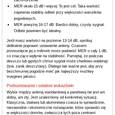
MER około 15 dB i więcej: To jest cel. Taka wartość
zapewnia stabilny odbiór przy większości warunków
pogodowych.
MER powyżej 16-17 dB: Bardzo dobry, czysty sygnał.
Odbiór powinien być idealny.
Jeśli masz wartości na poziomie 13-14 dB, spróbuj
delikatnie poprawić ustawienie anteny. Czasami
przesunięcie jej o milimetr może podnieść MER o cały 1 dB,
co znacząco wpłynie na stabilność. Pamiętaj, że podczas
deszczu lub gęstych chmur sygnał może chwilowo osłabnąć
(tzw. zanik deszczowy). Dlatego tak ważne jest, aby przy
bezchmurnej pogodzie mieć jak najwyższy możliwy
margines jakości.
Podsumowanie i ostatnie wskazówki
Wybór między anteną standardową a panelową nie jest ani
dobry, ani zły. Jest uzależniony od konkretnej sytuacji.
Klasyczna, stalowa lub aluminiowa czasza to sprawdzone,
niezawodne i ekonomiczne rozwiązanie, które sprawdzi się
w większości domów, zwłaszcza tych poza centrami