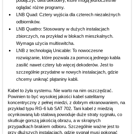
podłączyć dwa dekodery, które mogą jednocześnie
oglądać różne programy.
LNB Quad: Cztery wyjścia dla czterech niezależnych
odbiorników.
LNB Quattro: Stosowany w dużych instalacjach
zbiorczych, na przykład w blokach mieszkalnych.
Wymaga użycia multiswitcha.
LNB z technologią Unicable: To nowoczesne
rozwiązanie, które pozwala za pomocą jednego kabla
zasilić nawet cztery lub więcej dekoderów. Jest to
szczególnie przydatne w nowych instalacjach, gdzie
chcemy uniknąć plątaniny kabli.
Kabel to żyła systemu. Nie warto na nim oszczędzać.
Powinien to być wysokiej jakości kabel satelitarny
koncentryczny z pełnej miedzi, z dobrym ekranowaniem, na
przykład typu RG-6 lub SAT 702. Tani kabel z miedzią
ocynkowaną lub stalową powoduje duże straty sygnału, co
skutkuje gorszą jakością obrazu, a w skrajnych
przypadkach brakiem odbioru. Szczególnie ważne jest to
przy dłuższych instalacjach, gdzie sygnał musi pokonać