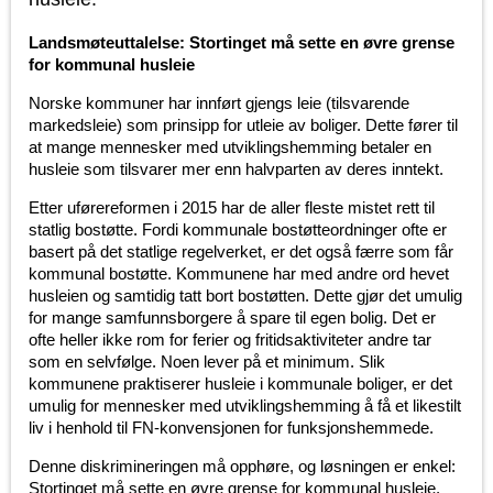
Landsmøteuttalelse: Stortinget må sette en øvre grense
for kommunal husleie
Norske kommuner har innført gjengs leie (tilsvarende
markedsleie) som prinsipp for utleie av boliger. Dette fører til
at mange mennesker med utviklingshemming betaler en
husleie som tilsvarer mer enn halvparten av deres inntekt.
Etter uførereformen i 2015 har de aller fleste mistet rett til
statlig bostøtte. Fordi kommunale bostøtteordninger ofte er
basert på det statlige regelverket, er det også færre som får
kommunal bostøtte. Kommunene har med andre ord hevet
husleien og samtidig tatt bort bostøtten. Dette gjør det umulig
for mange samfunnsborgere å spare til egen bolig. Det er
ofte heller ikke rom for ferier og fritidsaktiviteter andre tar
som en selvfølge. Noen lever på et minimum. Slik
kommunene praktiserer husleie i kommunale boliger, er det
umulig for mennesker med utviklingshemming å få et likestilt
liv i henhold til FN-konvensjonen for funksjonshemmede.
Denne diskrimineringen må opphøre, og løsningen er enkel:
Stortinget må sette en øvre grense for kommunal husleie.