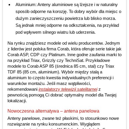
Aluminium: Anteny aluminiowe są lżejsze i w naturalny
sposób odporne na korozję. To dobry wybór dla miejsc o
dużym zanieczyszczeniu powietrza lub blisko morza.
Są jednak mniej odporne na odkształcenia, na przykład
pod wpływem silnego wiatru lub uderzenia.
Na rynku znajdziesz modele od wielu producentów. Jednym
z liderów jest polska firma Corab, która oferuje serie takie jak
Corab ASP, CDP czy Platinum. Inne godne zaufania marki to
na przykład Triax, Grizzly czy TechniSat. Przykładowe
modele to Corab ASP 85 (średnica 85 cm, stal) czy Triax
TDF 85 (85 cm, aluminium). Wybór między stalą a
aluminium to często kwestia indywidualnych preferencji i
warunków montażu. Jeśli masz wątpliwości,
rekomendowani
instalatorzy telewizji satelitarnej
z
pewnością pomogą Ci dobrać optymalny model dla Twojej
lokalizacji.
Nowoczesna alternatywa – antena panelowa
Anteny panelowe, zwane też płaskimi, to stosunkowo nowe
rozwiązanie na rynku konsumenckim. Wyglądem