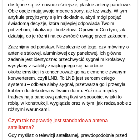
dostępne są też nowocześniejsze, płaskie anteny panelowe.
Obie opcje mają swoje mocne strony, ale też wady. W tym
artykule przyjrzymy się im dokładnie, abyś mógł podjąć
świadomą decyzję, która najlepiej odpowiada Twoim
potrzebom, lokalizacji i budżetowi. Opowiem Ci o tym, jak
działają, co je różni i na co zwrócić uwagę przed zakupem.
Zacznijmy od podstaw. Niezależnie od tego, czy mówimy o
antenie stalowej, aluminiowej czy panelowej, ich główne
zadanie jest identyczne: przechwycić sygnał mikrofalowy
wysyłany z satelity znajdującego się na orbicie
okołoziemskiej i skoncentrować go na elemencie zwanym
konwerterem, czyli LNB. To LNB jest sercem całego
systemu – odbiera słaby sygnał, przetwarza go i przesyła
kablem do dekodera w Twoim domu. Różnica między
tradycyjną a panelową anteną tkwi w sposobie, w jaki to
robią, w konstrukcji, wyglądzie oraz w tym, jak radzą sobie z
różnymi warunkami.
Czym tak naprawdę jest standardowa antena
satelitarna?
Gdy myślisz o telewizji satelitarnej, prawdopodobnie przed