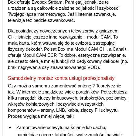
Box oferuje Evobox Stream. Pamiętaj jednak, że te
urządzenia są całkowicie zależne od jakości i szybkości
Twojego łącza internetowego. Jeśli internet szwankuje,
telewizja też będzie szwankować.
Dla posiadaczy nowoczesnych telewizorów z gniazdem
CI+, istnieje jeszcze inne rozwiązanie – moduł CAM. To
mała karta, którą wsuwa się do telewizora, zastępując
fizyczny dekoder. Polsat Box ma Moduł CAM CI+, a Canal+
oferuje Moduł CAM ECP. To dobre, estetyczne rozwiązanie,
ale często oferuje mniej funkcji niż dedykowany dekoder (np.
brak nagrywania czy zaawansowanego VOD).
Samodzielny montaż kontra usługi profesjonalisty
Czy można samemu zamontować antenę ? Teoretycznie
tak. W internecie znajdziesz wiele poradników. Potrzebujesz
kilku narzędzi: kluczy imbusowych, śrubokrętów, poziomicy,
wkrętów kołnierzowych i oczywiście wszystkich
komponentów – anteny, LNB, kabla, złączy F i uchwytu.
Proces wygląda mniej więcej tak:
Zamontowanie uchwytu na ścianie lub dachu,
pamiętając o jego stabilności i wytrzymałości na wiatr.