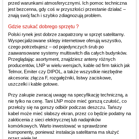
przed warunkami atmosferycznymi. Ich pomoc techniczna
jest bezcenna, gdy coś w przyszłości przestanie działać –
znają swój fach i szybko zdiagnozują problem.
Gdzie szukać dobrego sprzętu ?
Polski rynek jest dobrze zaopatrzony w sprzęt satelitarny.
Wyspecjalizowane sklepy internetowe oferują wszystko,
czego potrzebujesz – od pojedynczych śrub po
zaawansowane systemy multiswitch dla całych budynków.
Przeglądając asortyment, znajdziesz anteny różnych
producentów, LNP w wielu wersjach, kable od firm takich jak
Telmor, Emiter czy DIPOL, a także wszystkie niezbędne
akcesoria: złącza F, rozgałęźniki, listwy zaciskowe,
uszczelki i kable gotowe.
Przy zakupie zwracaj uwagę na specyfikację techniczną, a
nie tylko na cenę. Tani LNP może mieć gorszą czułość, co
przełoży się na gorszy odbiór podczas deszczu. Tańszy
kabel może mieć słabszy ekran, przez co będzie podatny na
zakłócenia z sieci elektrycznej lub nadajników
komórkowych. Warto inwestować w sprawdzone
komponenty, ponieważ instalacja satelitarna ma służyć
przez wiele lat.