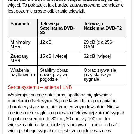
więcej. To pokazuje, jak bardzo zaawansowane technicznie
jest pozornie proste odbieranie telewizji.
Parametr
Telewizja
Telewizja
Satelitarna DVB-
Naziemna DVB-T2
S2
Minimalny
12 dB
29 dB (dla 256-
MER
QAM)
Zalecany
15 dB i więcej
32 dB i więcej
MER
Wrażenia
Stabilny obraz
Obraz zrywa się
użytkownika
nawet przy złej
przy słabszym
pogodzie
sygnale
Serce systemu – antena i LNB
Wybierając antenę satelitarną, spotkasz się głównie z
modelami offsetowymi. Są one łatwe do rozpoznania po
charakterystycznym, niesymetrycznym kształcie. Nie są
one idealnie okrągłe, co pozwala efektywniej zbierać sygnał.
Popularne średnice to 80 cm, 90 cm czy 100 cm. Im
większa antena, tym bardziej "łapczywa" – może zebrać
więcej słabego sygnału, co jest szczególnie ważne w