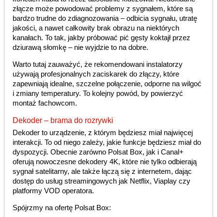
złącze może powodować problemy z sygnałem, które są
bardzo trudne do zdiagnozowania – odbicia sygnału, utratę
jakości, a nawet całkowity brak obrazu na niektórych
kanałach. To tak, jakby próbować pić gęsty koktajł przez
dziurawą słomkę – nie wyjdzie to na dobre.
Warto tutaj zauważyć, że rekomendowani instalatorzy
używają profesjonalnych zaciskarek do złączy, które
zapewniają idealne, szczelne połączenie, odporne na wilgoć
i zmiany temperatury. To kolejny powód, by powierzyć
montaż fachowcom.
Dekoder – brama do rozrywki
Dekoder to urządzenie, z którym będziesz miał najwięcej
interakcji. To od niego zależy, jakie funkcje będziesz miał do
dyspozycji. Obecnie zarówno Polsat Box, jak i Canal+
oferują nowoczesne dekodery 4K, które nie tylko odbierają
sygnał satelitarny, ale także łączą się z internetem, dając
dostęp do usług streamingowych jak Netflix, Viaplay czy
platformy VOD operatora.
Spójrzmy na ofertę Polsat Box: