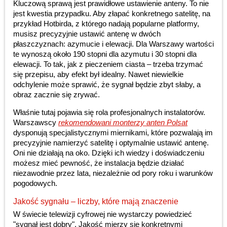
Kluczową sprawą jest prawidłowe ustawienie anteny. To nie
jest kwestia przypadku. Aby złapać konkretnego satelitę, na
przykład Hotbirda, z którego nadają popularne platformy,
musisz precyzyjnie ustawić antenę w dwóch
płaszczyznach: azymucie i elewacji. Dla Warszawy wartości
te wynoszą około 190 stopni dla azymutu i 30 stopni dla
elewacji. To tak, jak z pieczeniem ciasta – trzeba trzymać
się przepisu, aby efekt był idealny. Nawet niewielkie
odchylenie może sprawić, że sygnał będzie zbyt słaby, a
obraz zacznie się zrywać.
Właśnie tutaj pojawia się rola profesjonalnych instalatorów.
Warszawscy
rekomendowani monterzy anten Polsat
dysponują specjalistycznymi miernikami, które pozwalają im
precyzyjnie namierzyć satelitę i optymalnie ustawić antenę.
Oni nie działają na oko. Dzięki ich wiedzy i doświadczeniu
możesz mieć pewność, że instalacja będzie działać
niezawodnie przez lata, niezależnie od pory roku i warunków
pogodowych.
Jakość sygnału – liczby, które mają znaczenie
W świecie telewizji cyfrowej nie wystarczy powiedzieć
"sygnał jest dobry". Jakość mierzy się konkretnymi