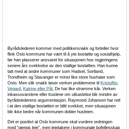
Byrådslederen kommer med politikersnakk og forteller hvor
flink Oslo kommune har vært til å yte bostøtte og sosialhjelp,
før han plasserer ansvaret for situasjonen hos regjeringens
senere års svekkelse av den statlige bostøtten. Han kunne
tatt med at andre kommuner som Hadsel, Sortland,
Trondheim og Stavanger er minst like store hushaier som
Oslo. Men slik snakk løser verken problemene til
Kristoffer
,
Vegard
,
Katrine eller Pål.
De har like stramme kår. Verken
inkassovarslene eller truslene om utkastelse blir mindre av
byrådslederens argumentasjon. Raymond Johansen har rett
i at den statlige bostøtten er blitt svekket, men situasjonen
blir ikke bedre når kommunen dobler husleien.
Det er positivt at Oslo kommune skal vurdere ordningen
med "gjengs leie", men leietakere i kommunale bofellesskap