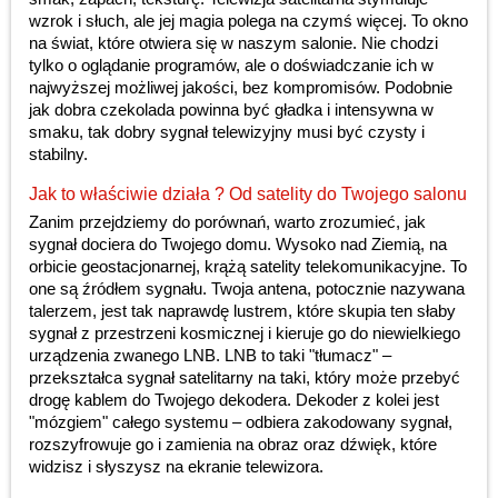
wzrok i słuch, ale jej magia polega na czymś więcej. To okno
na świat, które otwiera się w naszym salonie. Nie chodzi
tylko o oglądanie programów, ale o doświadczanie ich w
najwyższej możliwej jakości, bez kompromisów. Podobnie
jak dobra czekolada powinna być gładka i intensywna w
smaku, tak dobry sygnał telewizyjny musi być czysty i
stabilny.
Jak to właściwie działa ? Od satelity do Twojego salonu
Zanim przejdziemy do porównań, warto zrozumieć, jak
sygnał dociera do Twojego domu. Wysoko nad Ziemią, na
orbicie geostacjonarnej, krążą satelity telekomunikacyjne. To
one są źródłem sygnału. Twoja antena, potocznie nazywana
talerzem, jest tak naprawdę lustrem, które skupia ten słaby
sygnał z przestrzeni kosmicznej i kieruje go do niewielkiego
urządzenia zwanego LNB. LNB to taki "tłumacz" –
przekształca sygnał satelitarny na taki, który może przebyć
drogę kablem do Twojego dekodera. Dekoder z kolei jest
"mózgiem" całego systemu – odbiera zakodowany sygnał,
rozszyfrowuje go i zamienia na obraz oraz dźwięk, które
widzisz i słyszysz na ekranie telewizora.