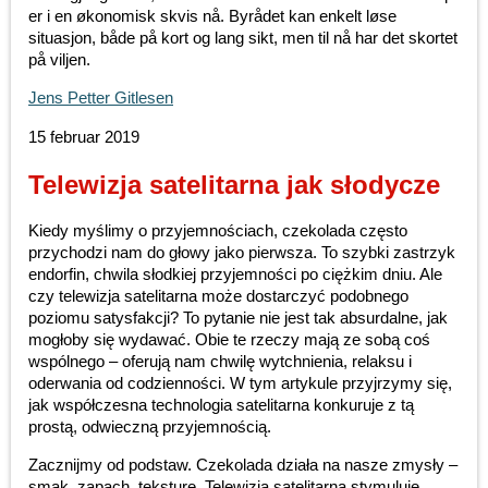
er i en økonomisk skvis nå. Byrådet kan enkelt løse
situasjon, både på kort og lang sikt, men til nå har det skortet
på viljen.
Jens Petter Gitlesen
15 februar 2019
Telewizja satelitarna jak słodycze
Kiedy myślimy o przyjemnościach, czekolada często
przychodzi nam do głowy jako pierwsza. To szybki zastrzyk
endorfin, chwila słodkiej przyjemności po ciężkim dniu. Ale
czy telewizja satelitarna może dostarczyć podobnego
poziomu satysfakcji? To pytanie nie jest tak absurdalne, jak
mogłoby się wydawać. Obie te rzeczy mają ze sobą coś
wspólnego – oferują nam chwilę wytchnienia, relaksu i
oderwania od codzienności. W tym artykule przyjrzymy się,
jak współczesna technologia satelitarna konkuruje z tą
prostą, odwieczną przyjemnością.
Zacznijmy od podstaw. Czekolada działa na nasze zmysły –
smak, zapach, teksturę. Telewizja satelitarna stymuluje