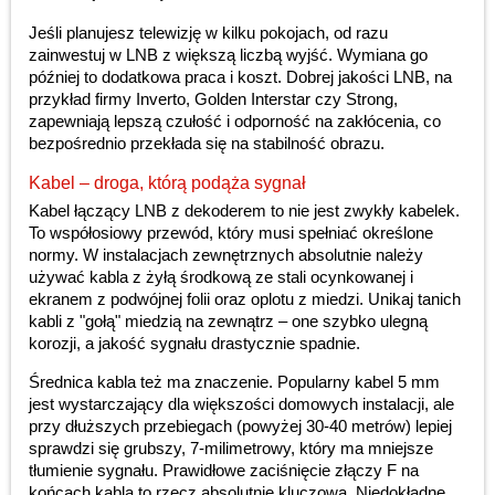
Jeśli planujesz telewizję w kilku pokojach, od razu
zainwestuj w LNB z większą liczbą wyjść. Wymiana go
później to dodatkowa praca i koszt. Dobrej jakości LNB, na
przykład firmy Inverto, Golden Interstar czy Strong,
zapewniają lepszą czułość i odporność na zakłócenia, co
bezpośrednio przekłada się na stabilność obrazu.
Kabel – droga, którą podąża sygnał
Kabel łączący LNB z dekoderem to nie jest zwykły kabelek.
To współosiowy przewód, który musi spełniać określone
normy. W instalacjach zewnętrznych absolutnie należy
używać kabla z żyłą środkową ze stali ocynkowanej i
ekranem z podwójnej folii oraz oplotu z miedzi. Unikaj tanich
kabli z "gołą" miedzią na zewnątrz – one szybko ulegną
korozji, a jakość sygnału drastycznie spadnie.
Średnica kabla też ma znaczenie. Popularny kabel 5 mm
jest wystarczający dla większości domowych instalacji, ale
przy dłuższych przebiegach (powyżej 30-40 metrów) lepiej
sprawdzi się grubszy, 7-milimetrowy, który ma mniejsze
tłumienie sygnału. Prawidłowe zaciśnięcie złączy F na
końcach kabla to rzecz absolutnie kluczowa. Niedokładne