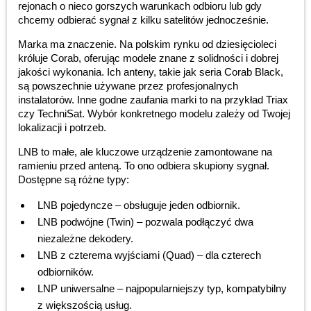
rejonach o nieco gorszych warunkach odbioru lub gdy
chcemy odbierać sygnał z kilku satelitów jednocześnie.
Marka ma znaczenie. Na polskim rynku od dziesięcioleci
króluje Corab, oferując modele znane z solidności i dobrej
jakości wykonania. Ich anteny, takie jak seria Corab Black,
są powszechnie używane przez profesjonalnych
instalatorów. Inne godne zaufania marki to na przykład Triax
czy TechniSat. Wybór konkretnego modelu zależy od Twojej
lokalizacji i potrzeb.
LNB to małe, ale kluczowe urządzenie zamontowane na
ramieniu przed anteną. To ono odbiera skupiony sygnał.
Dostępne są różne typy:
LNB pojedyncze – obsługuje jeden odbiornik.
LNB podwójne (Twin) – pozwala podłączyć dwa
niezależne dekodery.
LNB z czterema wyjściami (Quad) – dla czterech
odbiorników.
LNP uniwersalne – najpopularniejszy typ, kompatybilny
z większością usług.