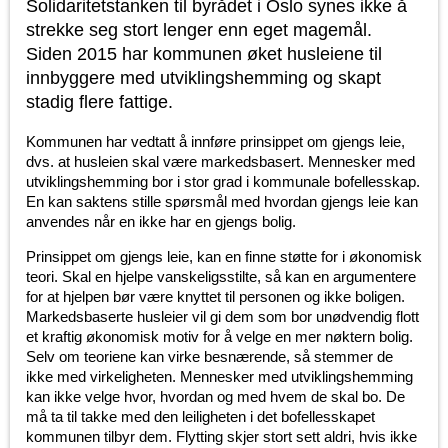
Solidaritetstanken til byrådet i Oslo synes ikke å
strekke seg stort lenger enn eget magemål.
Siden 2015 har kommunen øket husleiene til
innbyggere med utviklingshemming og skapt
stadig flere fattige.
Kommunen har vedtatt å innføre prinsippet om gjengs leie,
dvs. at husleien skal være markedsbasert. Mennesker med
utviklingshemming bor i stor grad i kommunale bofellesskap.
En kan saktens stille spørsmål med hvordan gjengs leie kan
anvendes når en ikke har en gjengs bolig.
Prinsippet om gjengs leie, kan en finne støtte for i økonomisk
teori. Skal en hjelpe vanskeligsstilte, så kan en argumentere
for at hjelpen bør være knyttet til personen og ikke boligen.
Markedsbaserte husleier vil gi dem som bor unødvendig flott
et kraftig økonomisk motiv for å velge en mer nøktern bolig.
Selv om teoriene kan virke besnærende, så stemmer de
ikke med virkeligheten. Mennesker med utviklingshemming
kan ikke velge hvor, hvordan og med hvem de skal bo. De
må ta til takke med den leiligheten i det bofellesskapet
kommunen tilbyr dem. Flytting skjer stort sett aldri, hvis ikke