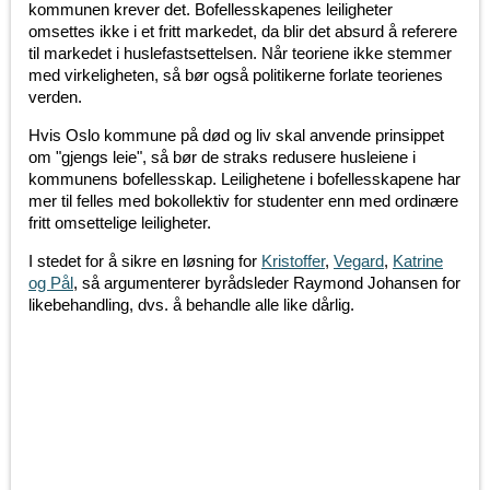
kommunen krever det. Bofellesskapenes leiligheter
omsettes ikke i et fritt markedet, da blir det absurd å referere
til markedet i huslefastsettelsen. Når teoriene ikke stemmer
med virkeligheten, så bør også politikerne forlate teorienes
verden.
Hvis Oslo kommune på død og liv skal anvende prinsippet
om "gjengs leie", så bør de straks redusere husleiene i
kommunens bofellesskap. Leilighetene i bofellesskapene har
mer til felles med bokollektiv for studenter enn med ordinære
fritt omsettelige leiligheter.
I stedet for å sikre en løsning for
Kristoffer
,
Vegard
,
Katrine
og Pål
, så argumenterer byrådsleder Raymond Johansen for
likebehandling, dvs. å behandle alle like dårlig.