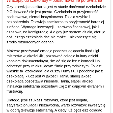
Wracając do czekolady – podsumowanie porównania
Czy telewizja satelitarna jest w stanie dorównać czekoladzie
? Odpowiedź nie jest prosta. Czekolada to przyjemność
podstawowa, niemal instynktowna. Działa szybko i
bezpośrednio. Telewizja satelitarna to przyjemność bardziej
złożona. Wymaga inwestycji – zarówno finansowej, jak i
czasowej na konfigurację. Ale gdy już system działa, oferuje
coś, czego czekolada dać nie może – niekończące się
źródło różnorodnych doznań.
Możesz przeżywać emocje podczas oglądania finału ligi
mistrzów w jakości 4K, poznawać odległe kultury dzięki
kanałom dokumentalnym, śmiać się do łez z komedii lub
odprężyć przy relaksującym filmie przyrodniczym. To jest
właśnie ta "czekolada" dla duszy i umysłu. I podobnie jak z
czekoladą, klucz jest w jakości. Tania, słabej jakości
czekolada pozostawia niesmak. Tania, słabej jakości
instalacja satelitarna pozostawi Cię z migającym ekranem i
frustracją.
Dlatego, jeśli szukasz rozrywki, która jest bogata,
satysfakcjonująca i niezawodna, warto rozważyć inwestycję
w dobrą telewizję satelitarną. A kiedy już będziesz oglądać