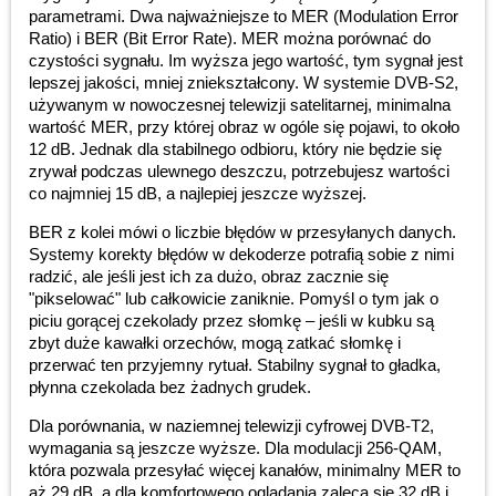
parametrami. Dwa najważniejsze to MER (Modulation Error
Ratio) i BER (Bit Error Rate). MER można porównać do
czystości sygnału. Im wyższa jego wartość, tym sygnał jest
lepszej jakości, mniej zniekształcony. W systemie DVB-S2,
używanym w nowoczesnej telewizji satelitarnej, minimalna
wartość MER, przy której obraz w ogóle się pojawi, to około
12 dB. Jednak dla stabilnego odbioru, który nie będzie się
zrywał podczas ulewnego deszczu, potrzebujesz wartości
co najmniej 15 dB, a najlepiej jeszcze wyższej.
BER z kolei mówi o liczbie błędów w przesyłanych danych.
Systemy korekty błędów w dekoderze potrafią sobie z nimi
radzić, ale jeśli jest ich za dużo, obraz zacznie się
"pikselować" lub całkowicie zaniknie. Pomyśl o tym jak o
piciu gorącej czekolady przez słomkę – jeśli w kubku są
zbyt duże kawałki orzechów, mogą zatkać słomkę i
przerwać ten przyjemny rytuał. Stabilny sygnał to gładka,
płynna czekolada bez żadnych grudek.
Dla porównania, w naziemnej telewizji cyfrowej DVB-T2,
wymagania są jeszcze wyższe. Dla modulacji 256-QAM,
która pozwala przesyłać więcej kanałów, minimalny MER to
aż 29 dB, a dla komfortowego oglądania zaleca się 32 dB i