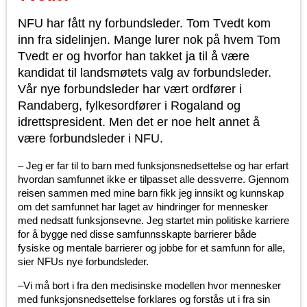
NFU har fått ny forbundsleder. Tom Tvedt kom
inn fra sidelinjen. Mange lurer nok på hvem Tom
Tvedt er og hvorfor han takket ja til å være
kandidat til landsmøtets valg av forbundsleder.
Vår nye forbundsleder har vært ordfører i
Randaberg, fylkesordfører i Rogaland og
idrettspresident. Men det er noe helt annet å
være forbundsleder i NFU.
– Jeg er far til to barn med funksjonsnedsettelse og har erfart
hvordan samfunnet ikke er tilpasset alle dessverre. Gjennom
reisen sammen med mine barn fikk jeg innsikt og kunnskap
om det samfunnet har laget av hindringer for mennesker
med nedsatt funksjonsevne. Jeg startet min politiske karriere
for å bygge ned disse samfunnsskapte barrierer både
fysiske og mentale barrierer og jobbe for et samfunn for alle,
sier NFUs nye forbundsleder.
–Vi må bort i fra den medisinske modellen hvor mennesker
med funksjonsnedsettelse forklares og forstås ut i fra sin