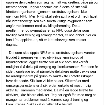
oppleve den gleden som jeg har hatt via idretten, både på og
utenfor banen. Jeg vil anbefale alle å delta på sitt nivå.
Idretten organiseres gjennom idrettsbevegelsen, ikke
gjennom NFU. Men NFU skal selvsagt ha et ord med i laget
når idrettsbevegelsen skal foreta viktige avgjørelser som
angår medlemmer med utviklingshemning. Det at
medlemmer og sympatisører av NFU også deltar som
frivillige ved trening og arrangementer, er noe annet. Ser en
bort i fra toppidretten, så er idrettsbevegelsen en stor
dugnad.
– Det som skal oppta NFU er at idrettsbevegelsen ivaretar
tilbudet til mennesker med utviklingshemning og at
myndighetene legger tilrette slik at alle som ønsker får
mulighet til å delta på trenging og i konkurranser. For noen år
siden, opplevde jeg at påmeldte deltakere måtte trekke seg
fra arrangementet på grunn av vaktskifte i bofellesskapet
hvor de bodde. Slik kan vi ikke ha det. Siktemålet med
omsorgstjenestene er å sikre den enkelte et mest mulig
aktivt liv i sammen med andre. Da må en legge tilrette for
aktivitet, ikke hindre aktivitet. Jeg har også fått med meg at
mange har problemer med å komme seg til trening og
konkurranse. Slikt skal vi heller ikke ha det!