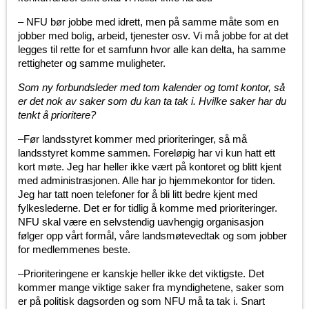
– NFU bør jobbe med idrett, men på samme måte som en
jobber med bolig, arbeid, tjenester osv. Vi må jobbe for at det
legges til rette for et samfunn hvor alle kan delta, ha samme
rettigheter og samme muligheter.
Som ny forbundsleder med tom kalender og tomt kontor, så
er det nok av saker som du kan ta tak i. Hvilke saker har du
tenkt å prioritere?
–Før landsstyret kommer med prioriteringer, så må
landsstyret komme sammen. Foreløpig har vi kun hatt ett
kort møte. Jeg har heller ikke vært på kontoret og blitt kjent
med administrasjonen. Alle har jo hjemmekontor for tiden.
Jeg har tatt noen telefoner for å bli litt bedre kjent med
fylkeslederne. Det er for tidlig å komme med prioriteringer.
NFU skal være en selvstendig uavhengig organisasjon
følger opp vårt formål, våre landsmøtevedtak og som jobber
for medlemmenes beste.
–Prioriteringene er kanskje heller ikke det viktigste. Det
kommer mange viktige saker fra myndighetene, saker som
er på politisk dagsorden og som NFU må ta tak i. Snart