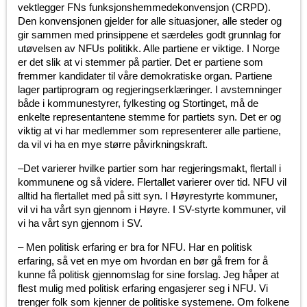
vektlegger FNs funksjonshemmedekonvensjon (CRPD).
Den konvensjonen gjelder for alle situasjoner, alle steder og
gir sammen med prinsippene et særdeles godt grunnlag for
utøvelsen av NFUs politikk. Alle partiene er viktige. I Norge
er det slik at vi stemmer på partier. Det er partiene som
fremmer kandidater til våre demokratiske organ. Partiene
lager partiprogram og regjeringserklæringer. I avstemninger
både i kommunestyrer, fylkesting og Stortinget, må de
enkelte representantene stemme for partiets syn. Det er og
viktig at vi har medlemmer som representerer alle partiene,
da vil vi ha en mye større påvirkningskraft.
–Det varierer hvilke partier som har regjeringsmakt, flertall i
kommunene og så videre. Flertallet varierer over tid. NFU vil
alltid ha flertallet med på sitt syn. I Høyrestyrte kommuner,
vil vi ha vårt syn gjennom i Høyre. I SV-styrte kommuner, vil
vi ha vårt syn gjennom i SV.
– Men politisk erfaring er bra for NFU. Har en politisk
erfaring, så vet en mye om hvordan en bør gå frem for å
kunne få politisk gjennomslag for sine forslag. Jeg håper at
flest mulig med politisk erfaring engasjerer seg i NFU. Vi
trenger folk som kjenner de politiske systemene. Om folkene