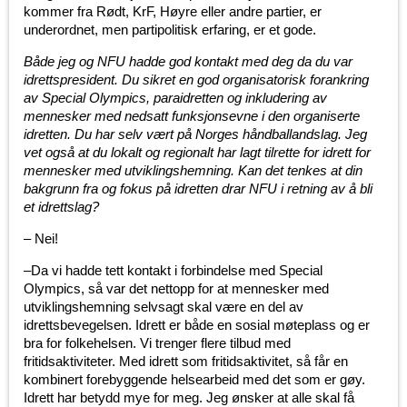
kommer fra Rødt, KrF, Høyre eller andre partier, er
underordnet, men partipolitisk erfaring, er et gode.
Både jeg og NFU hadde god kontakt med deg da du var
idrettspresident. Du sikret en god organisatorisk forankring
av Special Olympics, paraidretten og inkludering av
mennesker med nedsatt funksjonsevne i den organiserte
idretten. Du har selv vært på Norges håndballandslag. Jeg
vet også at du lokalt og regionalt har lagt tilrette for idrett for
mennesker med utviklingshemning. Kan det tenkes at din
bakgrunn fra og fokus på idretten drar NFU i retning av å bli
et idrettslag?
– Nei!
–Da vi hadde tett kontakt i forbindelse med Special
Olympics, så var det nettopp for at mennesker med
utviklingshemning selvsagt skal være en del av
idrettsbevegelsen. Idrett er både en sosial møteplass og er
bra for folkehelsen. Vi trenger flere tilbud med
fritidsaktiviteter. Med idrett som fritidsaktivitet, så får en
kombinert forebyggende helsearbeid med det som er gøy.
Idrett har betydd mye for meg. Jeg ønsker at alle skal få