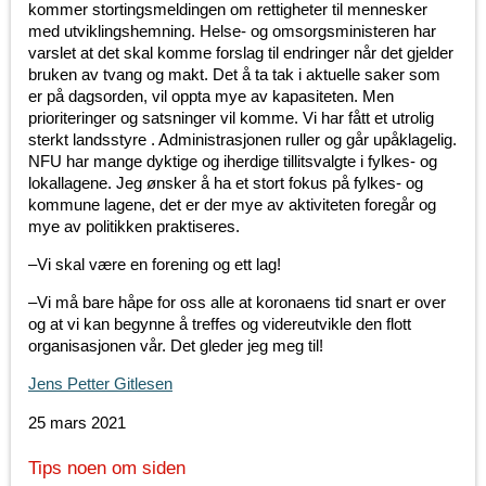
kommer stortingsmeldingen om rettigheter til mennesker
med utviklingshemning. Helse- og omsorgsministeren har
varslet at det skal komme forslag til endringer når det gjelder
bruken av tvang og makt. Det å ta tak i aktuelle saker som
er på dagsorden, vil oppta mye av kapasiteten. Men
prioriteringer og satsninger vil komme. Vi har fått et utrolig
sterkt landsstyre . Administrasjonen ruller og går upåklagelig.
NFU har mange dyktige og iherdige tillitsvalgte i fylkes- og
lokallagene. Jeg ønsker å ha et stort fokus på fylkes- og
kommune lagene, det er der mye av aktiviteten foregår og
mye av politikken praktiseres.
–Vi skal være en forening og ett lag!
–Vi må bare håpe for oss alle at koronaens tid snart er over
og at vi kan begynne å treffes og videreutvikle den flott
organisasjonen vår. Det gleder jeg meg til!
Jens Petter Gitlesen
25 mars 2021
Tips noen om siden