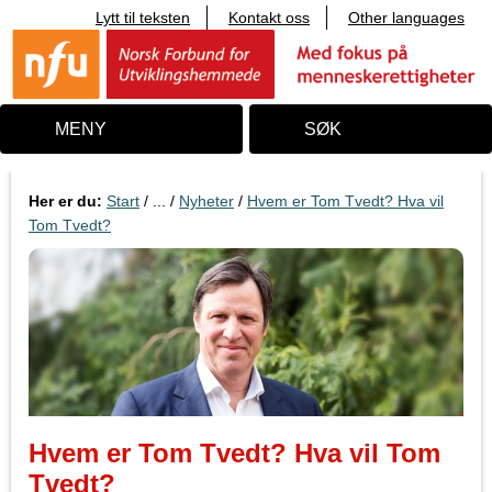
Lytt til teksten
Kontakt oss
Other languages
T
i
l
i
n
n
MENY
SØK
h
o
l
d
Her er du:
Start
/ ... /
Nyheter
/
Hvem er Tom Tvedt? Hva vil
Tom Tvedt?
Hvem er Tom Tvedt? Hva vil Tom
Tvedt?