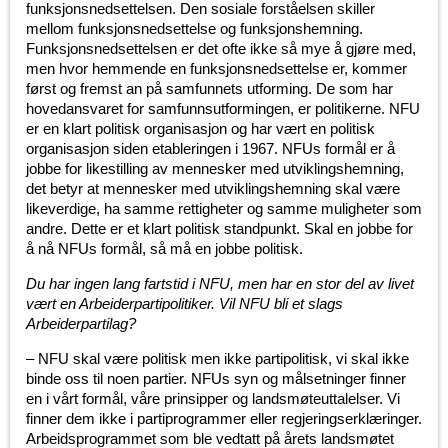
funksjonsnedsettelsen. Den sosiale forståelsen skiller
mellom funksjonsnedsettelse og funksjonshemning.
Funksjonsnedsettelsen er det ofte ikke så mye å gjøre med,
men hvor hemmende en funksjonsnedsettelse er, kommer
først og fremst an på samfunnets utforming. De som har
hovedansvaret for samfunnsutformingen, er politikerne. NFU
er en klart politisk organisasjon og har vært en politisk
organisasjon siden etableringen i 1967. NFUs formål er å
jobbe for likestilling av mennesker med utviklingshemning,
det betyr at mennesker med utviklingshemning skal være
likeverdige, ha samme rettigheter og samme muligheter som
andre. Dette er et klart politisk standpunkt. Skal en jobbe for
å nå NFUs formål, så må en jobbe politisk.
Du har ingen lang fartstid i NFU, men har en stor del av livet
vært en Arbeiderpartipolitiker. Vil NFU bli et slags
Arbeiderpartilag?
– NFU skal være politisk men ikke partipolitisk, vi skal ikke
binde oss til noen partier. NFUs syn og målsetninger finner
en i vårt formål, våre prinsipper og landsmøteuttalelser. Vi
finner dem ikke i partiprogrammer eller regjeringserklæringer.
Arbeidsprogrammet som ble vedtatt på årets landsmøtet