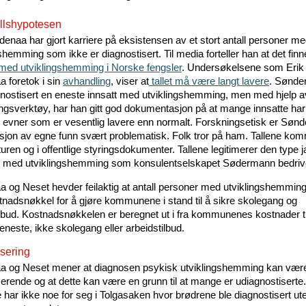
llshypotesen
denaa har gjort karriere på eksistensen av et stort antall personer m
shemming som ikke er diagnostisert. Til media forteller han at det fin
 med utviklingshemming i Norske fengsler
. Undersøkelsene som Erik
 foretok i sin
avhandling
, viser at
tallet må være langt lavere
. Sønde
gnostisert en eneste innsatt med utviklingshemming, men med hjelp a
ingsverktøy, har han gitt god dokumentasjon på at mange innsatte har
e evner som er vesentlig lavere enn normalt. Forskningsetisk er Søn
sjon av egne funn svært problematisk. Folk tror på ham. Tallene komm
aturen og i offentlige styringsdokumenter. Tallene legitimerer den type j
 med utviklingshemming som konsulentselskapet Sødermann bedriv
 og Neset hevder feilaktig at antall personer med utviklingshemming
nadsnøkkel for å gjøre kommunene i stand til å sikre skolegang og
ilbud. Kostnadsnøkkelen er beregnet ut i fra kommunenes kostnader ti
neste, ikke skolegang eller arbeidstilbud.
isering
 og Neset mener at diagnosen psykisk utviklingshemming kan vær
erende og at dette kan være en grunn til at mange er udiagnostiserte.
 har ikke noe for seg i Tolgasaken hvor brødrene ble diagnostisert ut