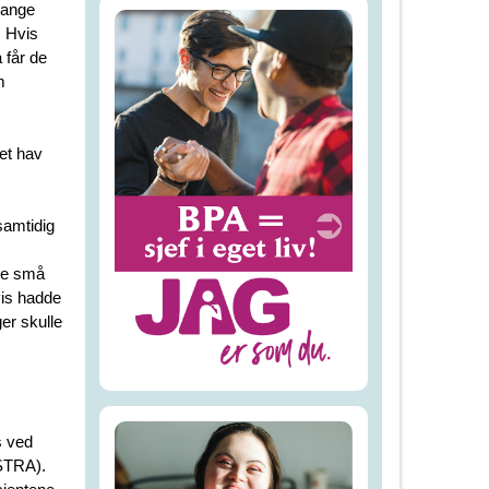
mange
. Hvis
 får de
m
et hav
samtidig
de små
is hadde
er skulle
s ved
STRA).