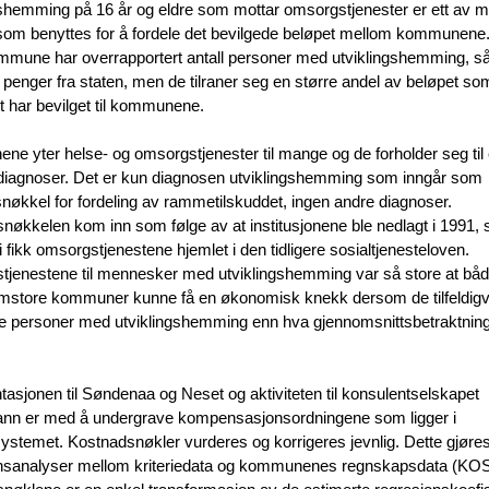
gshemming på 16 år og eldre som mottar omsorgstjenester er ett av 
r som benyttes for å fordele det bevilgede beløpet mellom kommunene
mmune har overrapportert antall personer med utviklingshemming, så
 penger fra staten, men de tilraner seg en større andel av beløpet so
et har bevilget til kommunene.
e yter helse- og omsorgstjenester til mange og de forholder seg til 
 diagnoser. Det er kun diagnosen utviklingshemming som inngår som
nøkkel for fordeling av rammetilskuddet, ingen andre diagnoser.
nøkkelen kom inn som følge av at institusjonene ble nedlagt i 1991, 
 fikk omsorgstjenestene hjemlet i den tidligere sosialtjenesteloven.
jenestene til mennesker med utviklingshemming var så store at bå
mstore kommuner kunne få en økonomisk knekk dersom de tilfeldigv
re personer med utviklingshemming enn hva gjennomsnittsbetraktning
asjonen til Søndenaa og Neset og aktiviteten til konsulentselskapet
n er med å undergrave kompensasjonsordningene som ligger i
systemet. Kostnadsnøkler vurderes og korrigeres jevnlig. Dette gjøre
nsanalyser mellom kriteriedata og kommunenes regnskapsdata (KO