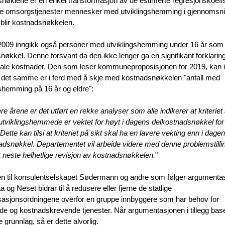
nøklene er en enkel transformasjon av de estimerte regresjonskoefi
e omsorgstjenester mennesker med utviklingshemming i gjennomsnit
 blir kostnadsnøkkelen.
 2009 inngikk også personer med utviklingshemming under 16 år som
nøkkel. Denne forsvant da den ikke lenger ga en signifikant forklarin
e kostnader. Den som leser kommuneproposisjonen for 2019, kan i 
t det samme er i ferd med å skje med kostnadsnøkkelen "antall med
gshemming på 16 år og eldre":
e årene er det utført en rekke analyser som alle indikerer at kriteriet 
utviklingshemmede er vektet for høyt i dagens delkostnadsnøkkel for 
ette kan tilsi at kriteriet på sikt skal ha en lavere vekting enn i dage
adsnøkkel. Departementet vil arbeide videre med denne problemstilli
 neste helhetlige revisjon av kostnadsnøkkelen.
"
ten til konsulentselskapet Sødermann og andre som følger argumentasj
og Neset bidrar til å redusere eller fjerne de statlige
sjonsordningene overfor en gruppe innbyggere som har behov for
de og kostnadskrevende tjenester. Når argumentasjonen i tillegg bas
 grunnlag, så er dette alvorlig.