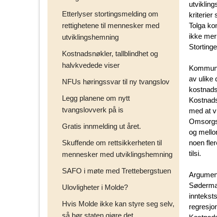
utviklin
Etterlyser stortingsmelding om
kriterie
rettighetene til mennesker med
Tolga ko
ikke mer
utviklingshemning
Storting
Kostnadsnøkler, tallblindhet og
halvkvedede viser
Kommunen
av ulike
NFUs høringssvar til ny tvangslov
kostnads
Legg planene om nytt
Kostnads
tvangslovverk på is
med at vi
Omsorgst
Gratis innmelding ut året.
og mello
Skuffende om rettsikkerheten til
noen fle
tilsi.
mennesker med utviklingshemning
SAFO i møte med Trettebergstuen
Argument
Søderman
Ulovligheter i Molde?
inntekst
Hvis Molde ikke kan styre seg selv,
regresjo
så bør staten gjøre det