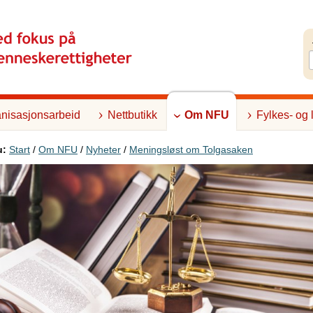
nisasjonsarbeid
Nettbutikk
Om NFU
Fylkes- og 
u:
Start
/
Om NFU
/
Nyheter
/
Meningsløst om Tolgasaken