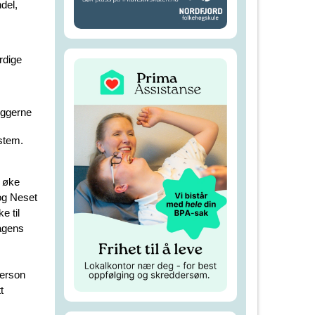
del,
rdige
yggerne
stem.
 øke
 og Neset
e til
agens
person
t