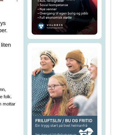
lys
ber.
liten
nn,
e folk.
m mottar