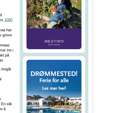
ed
nes
1000
naa har
v grove
denaas
er inn i
akt på
er.
 inngår
l
e
 En slik
en å