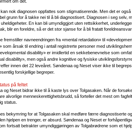
ormert om det.
 kan nok diagnosen oppfattes som stigmatiserende. Men det er også
el grunn for å takke nei til å bli diagnostisert. Diagnosen i seg selv, 
 uheldigeheter. En kan bli umyndiggjort uten rettsikkerhet, underlegge
tak, blir en foreldre, så er det stor sjanse for å bli fratatt foreldreansvar
e fremstiller navneendringen fra «mental retardation» til «developmen
y» som årsak til endring i antall registrerte personer med utviklingshe
velopmental disability» er imidlertid en sekkebenevnelse som omfat
ual disability», men også andre kognitive og fysiske utviklingsforstyrr
reffer innen det 22 leveåret. Søndenaa og Neset viser ikke til begreps
esentlig forskjellige begreper.
tatus på feltet
 og Neset bidrar ikke til å kaste lys over Tolgasaken. Når de forsøke
are alvorlige menneskerettighetsbrudd, så forteller det mest om fagfel
g status.
es bekymring for at Tolgasaken skal medføre færre diagnostiserte og 
 den hjelpen en trenger, er absurd. Søndenaa og Neset er forhåpentligv
om fortsatt betrakter umyndiggjøringen av Tolgabrødrene som et hjelpe