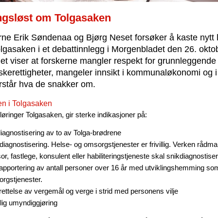
gsløst om Tolgasaken
ne Erik Søndenaa og Bjørg Neset forsøker å kaste nytt 
lgasaken i et debattinnlegg i Morgenbladet den 26. okto
et viser at forskerne mangler respekt for grunnleggende
erettigheter, mangeler innsikt i kommunaløkonomi og i 
rstår hva de snakker om.
n i Tolgasaken
øringer Tolgasaken, gir sterke indikasjoner på:
diagnostisering av to av Tolga-brødrene
diagnostisering. Helse- og omsorgstjenester er frivillig. Verken rådma
sor, fastlege, konsulent eller habiliteringstjeneste skal snikdiagnostiser
rapportering av antall personer over 16 år med utviklingshemming so
rgstjenester.
ettelse av vergemål og verge i strid med personens vilje
lig umyndiggjøring