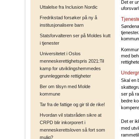
Det er u
Uttalelse fra Inclusion Nordic
uforsvar
Fredrikstad forsøker på ny å
Tjeneste
institusjonalisere barn
Søndenaa
tjenester
Statsforvalteren ser på Moldes kutt
kommun
i tjenester
Kommunen
Universitetet i Oslos
med behov
menneskerettighetspris 2021:Til
rettighe
kamp for utviklingshemmedes
Undergr
grunnleggende rettigheter
Skal en
Ber om tilsyn med Molde
skattegr
kommune
ser på r
bedre ko
Tar fra de fattige og gir til de rike!
kompens
Hvordan vil statsråden sikre at
Det er ik
CRPD blir inkorporert i
med utvi
menneskerettsloven så fort som
rammetil
mulig?