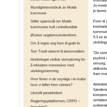
Kostnads
Jo mindr
Myndighetsmisbruk av Molde
jo lavere
kommune
Stiller spørsmål om Molde
Frem til
kostnads
kommunes kutt i enkeltvedtak
kommunal
Ønsker ungdomsskolereform
9.3 se a
utviklin
Om å regne seg frem til gode liv
Tom Tvedt utnevnt til æresmedlem
"
De sener
psykisk 
Idrettstinget vedtok storsatsning for
omsorg. D
å inkludere mennesker med
delkostn
utviklingshemning
fram mot
Hvor finner vi de usynlige i en kultur
Aktivite
hvor vi løfter frem vinnere?
Søndenaa 
Likestill paraidretten!
kompensa
omfatten
Regjeringsplattformen, CRPD –
sviktende
hva skjer?