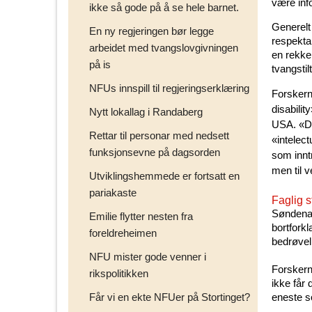
være inf
ikke så gode på å se hele barnet.
Generelt
En ny regjeringen bør legge
respektab
arbeidet med tvangslovgivningen
en rekke
på is
tvangstil
NFUs innspill til regjeringserklæring
Forskern
disabilit
Nytt lokallag i Randaberg
USA. «De
Rettar til personar med nedsett
«intelect
funksjonsevne på dagsorden
som innt
men til v
Utviklingshemmede er fortsatt en
pariakaste
Faglig s
Søndenaa
Emilie flytter nesten fra
bortforkl
foreldreheimen
bedrøveli
NFU mister gode venner i
Forskern
rikspolitikken
ikke får
Får vi en ekte NFUer på Stortinget?
eneste s