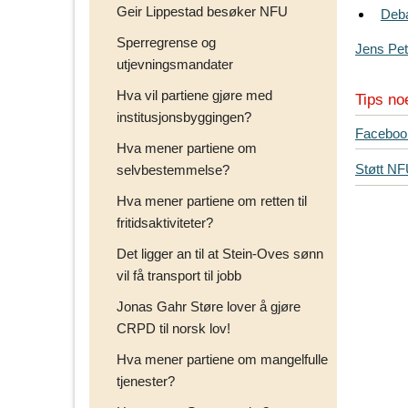
Geir Lippestad besøker NFU
Deba
Sperregrense og
Jens Pet
utjevningsmandater
Hva vil partiene gjøre med
Tips no
institusjonsbyggingen?
T
Faceboo
Hva mener partiene om
i
Støtt N
selvbestemmelse?
p
s
Hva mener partiene om retten til
d
fritidsaktiviteter?
i
Det ligger an til at Stein-Oves sønn
n
e
vil få transport til jobb
v
Jonas Gahr Støre lover å gjøre
e
CRPD til norsk lov!
n
n
Hva mener partiene om mangelfulle
e
tjenester?
r