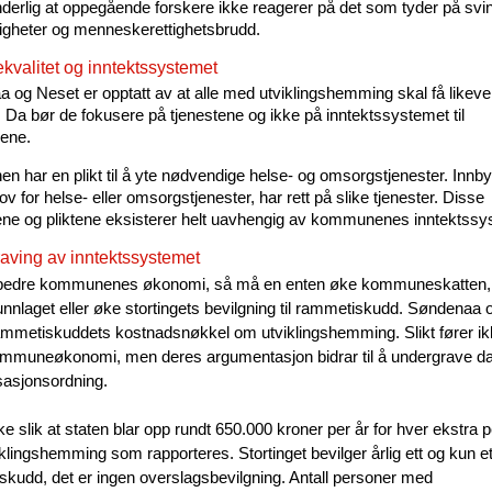
nderlig at oppegående forskere ikke reagerer på det som tyder på svin
ligheter og menneskerettighetsbrudd.
kvalitet og inntektssystemet
 og Neset er opptatt av at alle med utviklingshemming skal få likeve
. Da bør de fokusere på tjenestene og ikke på inntektssystemet til
ene.
 har en plikt til å yte nødvendige helse- og omsorgstjenester. Innb
 for helse- eller omsorgstjenester, har rett på slike tjenester. Disse
tene og pliktene eksisterer helt uavhengig av kommunenes inntektssy
aving av inntektssystemet
 bedre kommunenes økonomi, så må en enten øke kommuneskatten,
unnlaget eller øke stortingets bevilgning til rammetiskudd. Søndenaa
ammetiskuddets kostnadsnøkkel om utviklingshemming. Slikt fører ikk
mmuneøkonomi, men deres argumentasjon bidrar til å undergrave d
asjonsordning.
ke slik at staten blar opp rundt 650.000 kroner per år for hver ekstra 
klingshemming som rapporteres. Stortinget bevilger årlig ett og kun et
skudd, det er ingen overslagsbevilgning. Antall personer med