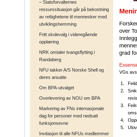
– Statsforvalternes
ressurssituasjon går på bekostning
Menin
av rettighetene til mennesker med
Forsker
utviklingshemming
over To
Fritt skolevalg i videregående
Innlegg
opplæring
mennesk
NRK omtaler tvangsflytting i
grad fo
Randaberg
Essense
NFU takker A/S Norske Shell og
VGs avsl
deres ansatte
Feil
Om BPA-utvalget
Snik
Overlevering av NOU om BPA
revi
Feil
Markering av FNs internasjonale
omso
dag for personer med nedsatt
Oppr
funksjonsevne
Ulov
Invitasjon til alle NFUs medlemmer