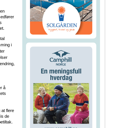
 en
medfører
s
et.
tal
mming i
ter
elser
endring,
r å
tets
at flere
is de
tiltak.