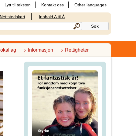
Lytt til teksten
Kontakt oss
Other languages
Nettstedskart
Innhold A til Å
lokallag
Informasjon
Rettigheter