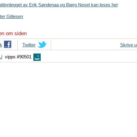
ttinnlegget av Erik Søndenaa og Bjørg Neset kan leses her
ter Gitlesen
en om siden
k
T
Twitter
Skrive u
i
FU
vipps #90501
p
s
d
i
n
e
v
e
n
n
e
r