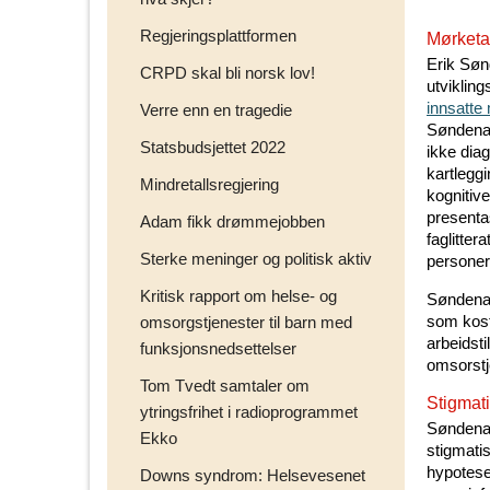
Regjeringsplattformen
Mørketa
Erik Søn
CRPD skal bli norsk lov!
utvikling
innsatte
Verre enn en tragedie
Søndenaa
Statsbudsjettet 2022
ikke dia
kartlegg
Mindretallsregjering
kognitiv
presenta
Adam fikk drømmejobben
faglitter
Sterke meninger og politisk aktiv
personer
Kritisk rapport om helse- og
Søndenaa
som kost
omsorgstjenester til barn med
arbeidst
funksjonsnedsettelser
omsorstje
Tom Tvedt samtaler om
Stigmat
ytringsfrihet i radioprogrammet
Søndenaa
Ekko
stigmatis
hypotese
Downs syndrom: Helsevesenet