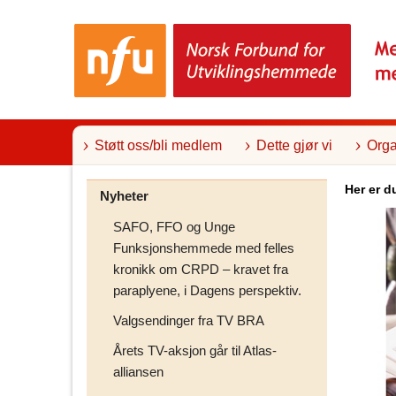
T
i
l
i
n
n
h
o
l
Støtt oss/bli medlem
Dette gjør vi
Orga
d
Her er d
Nyheter
SAFO, FFO og Unge
Funksjonshemmede med felles
kronikk om CRPD – kravet fra
paraplyene, i Dagens perspektiv.
Valgsendinger fra TV BRA
Årets TV-aksjon går til Atlas-
alliansen