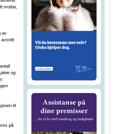
sientene.
t mottar,
g av
avsnitt
antall
pleie og
ns
ngen
onen til
eres på