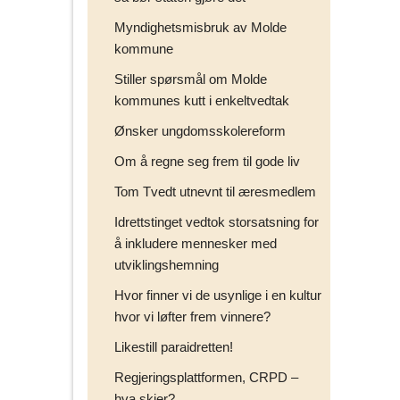
Myndighetsmisbruk av Molde
kommune
Stiller spørsmål om Molde
kommunes kutt i enkeltvedtak
Ønsker ungdomsskolereform
Om å regne seg frem til gode liv
Tom Tvedt utnevnt til æresmedlem
Idrettstinget vedtok storsatsning for
å inkludere mennesker med
utviklingshemning
Hvor finner vi de usynlige i en kultur
hvor vi løfter frem vinnere?
Likestill paraidretten!
Regjeringsplattformen, CRPD –
hva skjer?