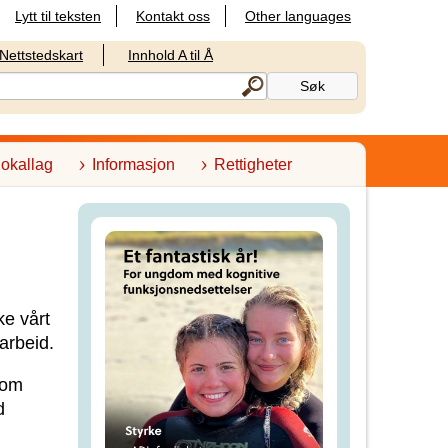
Lytt til teksten
Kontakt oss
Other languages
Nettstedskart
Innhold A til Å
lokallag
Informasjon
Rettigheter
ke vårt
arbeid.
som
d