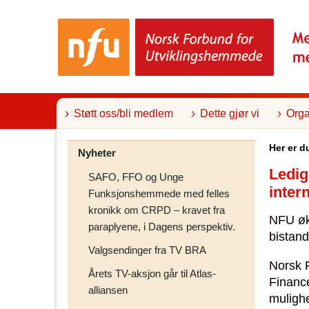
T
i
l
i
n
n
h
o
l
Støtt oss/bli medlem
Dette gjør vi
Orga
d
Her er d
Nyheter
Ledig
SAFO, FFO og Unge
inter
Funksjonshemmede med felles
kronikk om CRPD – kravet fra
NFU øke
paraplyene, i Dagens perspektiv.
bistand
Valgsendinger fra TV BRA
Norsk F
Årets TV-aksjon går til Atlas-
Finance
alliansen
mulighe