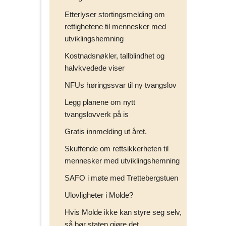
Etterlyser stortingsmelding om
rettighetene til mennesker med
utviklingshemning
Kostnadsnøkler, tallblindhet og
halvkvedede viser
NFUs høringssvar til ny tvangslov
Legg planene om nytt
tvangslovverk på is
Gratis innmelding ut året.
Skuffende om rettsikkerheten til
mennesker med utviklingshemning
SAFO i møte med Trettebergstuen
Ulovligheter i Molde?
Hvis Molde ikke kan styre seg selv,
så bør staten gjøre det