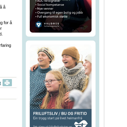
å å
g for å
r
d.
faring
t