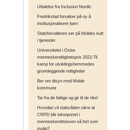
v
Uttalelse fra Inclusion Nordic
e
Fredrikstad forsøker på ny å
n
institusjonalisere barn
n
e
Statsforvalteren ser på Moldes kutt
r
i tjenester
p
Universitetet i Oslos
å
menneskerettighetspris 2021:Til
kamp for utviklingshemmedes
grunnleggende rettigheter
Ber om tilsyn med Molde
kommune
Tar fra de fattige og gir til de rike!
Hvordan vil statsråden sikre at
CRPD blir inkorporert i
menneskerettsloven så fort som
mulig?