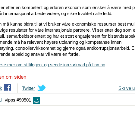
r etter en kompetent og erfaren økonom som ønsker å være med p
årt internasjonal arbeide videre, og sikre kvalitet i alle ledd.
 må kunne bidra til at vi bruker våre økonomiske ressurser best muli
ige resultater for våre internasjonale partnere. Vi ser etter deg som e
ll, samarbeidsorientert og har et stort engasjement for bistandsarbei
ende må ha relevant høyere utdanning og kompetanse innen
tyring, controllervirksomhet og gjerne også antikorrupsjonsarbeid. Er
arende arbeid og ansvar vil være en fordel.
ese mer om stillilngen, og sende inn søknad på finn.no
en om siden
k
T
Twitter
Skrive u
i
FU
vipps #90501
p
s
d
i
n
e