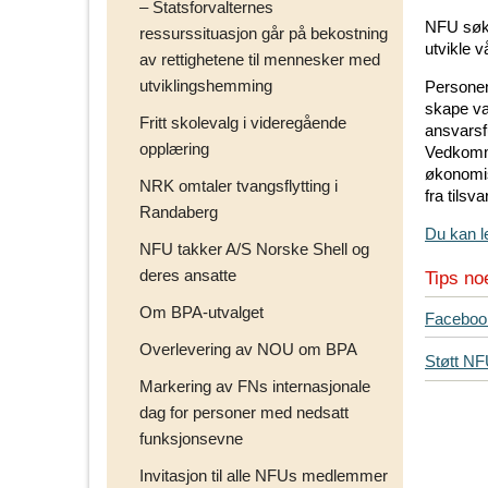
– Statsforvalternes
NFU søke
ressurssituasjon går på bekostning
utvikle v
av rettighetene til mennesker med
utviklingshemming
Personen
skape var
Fritt skolevalg i videregående
ansvarsfu
opplæring
Vedkomm
økonomis
NRK omtaler tvangsflytting i
fra tilsv
Randaberg
Du kan l
NFU takker A/S Norske Shell og
deres ansatte
Tips no
Om BPA-utvalget
T
Faceboo
i
Overlevering av NOU om BPA
Støtt N
p
Markering av FNs internasjonale
s
dag for personer med nedsatt
d
funksjonsevne
i
n
Invitasjon til alle NFUs medlemmer
e