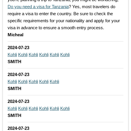
Do you need a visa for Tanzania
? Yes, most travelers do
require a visa to enter the country. Be sure to check the
specific requirements for your nationality and apply for your
visa in advance to ensure a smooth entry process.
Micheal
2024-07-23
Kohli
Kohli
Kohli
Kohli
Kohli
Kohli
SMITH
2024-07-23
Kohli
Kohli
Kohli
Kohli
Kohli
SMITH
2024-07-23
Kohli
Kohli
Kohli
Kohli
Kohli
Kohli
SMITH
2024-07-23