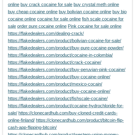
online
buy crack cocaine for sale
buy crystal meth online
buy cheap cocaine online
buy bolivian cocaine online
buy bio
cocaine online
cocaine for sale online
fish scale cocaine for
sale
order pure cocaine online
Pink cocaine for sale online
https://flakedealers.com/dealing-crack/
https://flakedealers.com/product/bolivian-cocaine-for-sale/
https://flakedealers.com/product/buy-pure-cocaine-powder/
https://flakedealers.com/product/cocaine-in-colombia/
https://flakedealers.com/product/crack-cocaine/
https://flakedealers.com/product/buy-peruvian-pink-cocaine/
https://flakedealers.com/product/buy-cocaine-online/
https://flakedealers.com/product/mexico-cocain/
https://flakedealers.com/product/buy-cocaine-online/
https://flakedealers.com/product/fishscale-cocaine/
https://flakedealers.com/product/cocaine-hydrochloride-for-
sale/
https://clonecardhub.com/buy-cloned-credit-cards-
online-finland/
https://clonecardhub.com/product/bitcoin-flip-
cash-app-flipping-bitcoin/
https://clonecardhub.com/product/western-union-money-