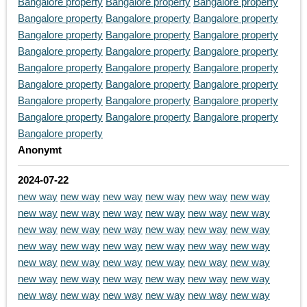
Bangalore property
Bangalore property
Bangalore property
Bangalore property
Bangalore property
Bangalore property
Bangalore property
Bangalore property
Bangalore property
Bangalore property
Bangalore property
Bangalore property
Bangalore property
Bangalore property
Bangalore property
Bangalore property
Bangalore property
Bangalore property
Bangalore property
Bangalore property
Bangalore property
Bangalore property
Bangalore property
Bangalore property
Bangalore property
Anonymt
2024-07-22
new way
new way
new way
new way
new way
new way
new way
new way
new way
new way
new way
new way
new way
new way
new way
new way
new way
new way
new way
new way
new way
new way
new way
new way
new way
new way
new way
new way
new way
new way
new way
new way
new way
new way
new way
new way
new way
new way
new way
new way
new way
new way