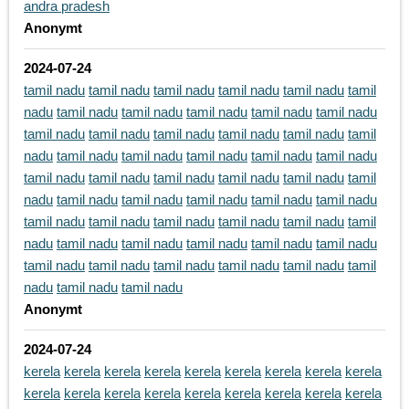
andra pradesh
Anonymt
2024-07-24
tamil nadu
tamil nadu
tamil nadu
tamil nadu
tamil nadu
tamil
nadu
tamil nadu
tamil nadu
tamil nadu
tamil nadu
tamil nadu
tamil nadu
tamil nadu
tamil nadu
tamil nadu
tamil nadu
tamil
nadu
tamil nadu
tamil nadu
tamil nadu
tamil nadu
tamil nadu
tamil nadu
tamil nadu
tamil nadu
tamil nadu
tamil nadu
tamil
nadu
tamil nadu
tamil nadu
tamil nadu
tamil nadu
tamil nadu
tamil nadu
tamil nadu
tamil nadu
tamil nadu
tamil nadu
tamil
nadu
tamil nadu
tamil nadu
tamil nadu
tamil nadu
tamil nadu
tamil nadu
tamil nadu
tamil nadu
tamil nadu
tamil nadu
tamil
nadu
tamil nadu
tamil nadu
Anonymt
2024-07-24
kerela
kerela
kerela
kerela
kerela
kerela
kerela
kerela
kerela
kerela
kerela
kerela
kerela
kerela
kerela
kerela
kerela
kerela