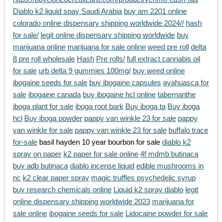
Diablo k2 liquid spay Saudi Arabia
buy am 2201 online
colorado online dispensary shipping worldwide 2024//
hash
for sale/
legit online dispensary shipping worldwide
buy
marijuana online
marijuana for sale online
weed pre roll
delta
8 pre roll wholesale
Hash
Pre rolls/
full extract cannabis oil
for sale
urb delta 9 gummies 100mg/
buy weed online
ibogaine seeds for sale
buy ibogaine capsules
ayahuasca for
sale
ibogaine canada
buy ibogaine hcl online
tabernanthe
iboga plant for sale
iboga root bark
Buy iboga ta
Buy iboga
hcl
Buy iboga powder
pappy van winkle 23 for sale
pappy
van winkle for sale
pappy van winkle 23 for sale
buffalo trace
for-sale
basil hayden 10 year bourbon for sale
diablo k2
spray on paper
k2 paper for sale online
4f mdmb butinaca
buy adb butinaca
diablo incense liquid
edible mushrooms in
nc
k2 clear paper spray
magic truffles psychedelic syrup
buy research chemicals online
Liquid k2 spray diablo
legit
online dispensary shipping worldwide 2023
marijuana for
sale online
ibogaine seeds for sale
Lidocaine powder for sale