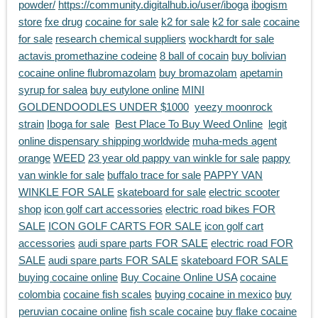
powder/
https://community.digitalhub.io/user/iboga
ibogism
store
fxe drug
cocaine for sale
k2 for sale
k2 for sale
cocaine
for sale
research chemical suppliers
wockhardt for sale
actavis promethazine codeine
8 ball of cocain
buy bolivian
cocaine online
flubromazolam
buy bromazolam
apetamin
syrup for salea
buy eutylone online
MINI
GOLDENDOODLES UNDER $1000
yeezy moonrock
strain
Iboga for sale
Best Place To Buy Weed Online
legit
online dispensary shipping worldwide
muha-meds agent
orange
WEED
23 year old pappy van winkle for sale
pappy
van winkle for sale
buffalo trace for sale
PAPPY VAN
WINKLE FOR SALE
skateboard for sale
electric scooter
shop
icon golf cart accessories
electric road bikes FOR
SALE
ICON GOLF CARTS FOR SALE
icon golf cart
accessories
audi spare parts FOR SALE
electric road FOR
SALE
audi spare parts FOR SALE
skateboard FOR SALE
buying cocaine online
Buy Cocaine Online USA
cocaine
colombia
cocaine fish scales
buying cocaine in mexico
buy
peruvian cocaine online
fish scale cocaine
buy flake cocaine