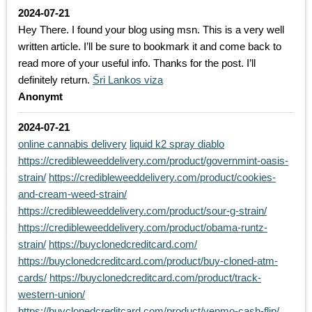
2024-07-21
Hey There. I found your blog using msn. This is a very well
written article. I’ll be sure to bookmark it and come back to
read more of your useful info. Thanks for the post. I’ll
definitely return.
Šri Lankos viza
Anonymt
2024-07-21
online cannabis delivery
liquid k2 spray diablo
https://credibleweeddelivery.com/product/governmint-oasis-
strain/
https://credibleweeddelivery.com/product/cookies-
and-cream-weed-strain/
https://credibleweeddelivery.com/product/sour-g-strain/
https://credibleweeddelivery.com/product/obama-runtz-
strain/
https://buyclonedcreditcard.com/
https://buyclonedcreditcard.com/product/buy-cloned-atm-
cards/
https://buyclonedcreditcard.com/product/track-
western-union/
https://buyclonedcreditcard.com/product/venmo-cash-flip/