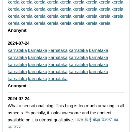
kerela
kerela
kerela
kerela
kerela
kerela
kerela
kerela
kerela
kerela
kerela
kerela
kerela
kerela
kerela
kerela
kerela
kerela
kerela
kerela
kerela
kerela
kerela
kerela
kerela
kerela
kerela
kerela
kerela
kerela
kerela
kerela
kerela
kerela
kerela
Anonymt
2024-07-24
karnataka
karnataka
karnataka
karnataka
karnataka
karnataka
karnataka
karnataka
karnataka
karnataka
karnataka
karnataka
karnataka
karnataka
karnataka
karnataka
karnataka
karnataka
karnataka
karnataka
karnataka
karnataka
karnataka
Anonymt
2024-07-24
What a sensational blog! This blog is too much amazing in all
aspects. Especially, it looks awesome and the content
available on it is utmost qualitative.
भारत-के-ई-वीज़ा-विकल्पों-का-
अनावरण