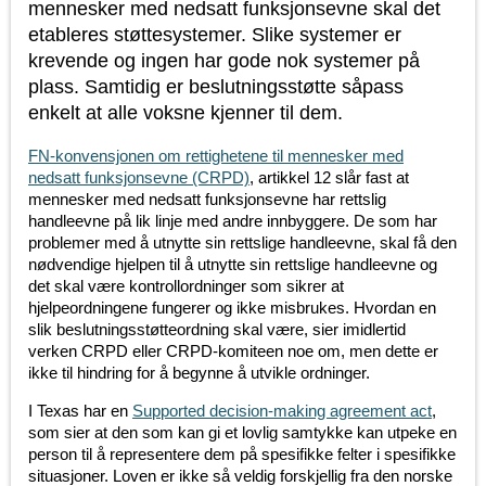
mennesker med nedsatt funksjonsevne skal det
etableres støttesystemer. Slike systemer er
krevende og ingen har gode nok systemer på
plass. Samtidig er beslutningsstøtte såpass
enkelt at alle voksne kjenner til dem.
FN-konvensjonen om rettighetene til mennesker med
nedsatt funksjonsevne (CRPD)
, artikkel 12 slår fast at
mennesker med nedsatt funksjonsevne har rettslig
handleevne på lik linje med andre innbyggere. De som har
problemer med å utnytte sin rettslige handleevne, skal få den
nødvendige hjelpen til å utnytte sin rettslige handleevne og
det skal være kontrollordninger som sikrer at
hjelpeordningene fungerer og ikke misbrukes. Hvordan en
slik beslutningsstøtteordning skal være, sier imidlertid
verken CRPD eller CRPD-komiteen noe om, men dette er
ikke til hindring for å begynne å utvikle ordninger.
I Texas har en
Supported decision-making agreement act
,
som sier at den som kan gi et lovlig samtykke kan utpeke en
person til å representere dem på spesifikke felter i spesifikke
situasjoner. Loven er ikke så veldig forskjellig fra den norske