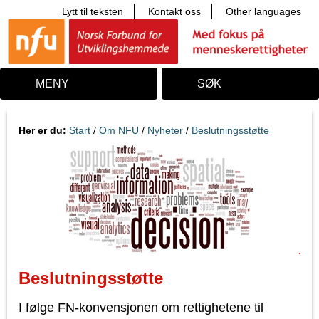
Lytt til teksten
Kontakt oss
Other languages
T
i
l
i
n
n
MENY
SØK
h
o
l
d
Her er du:
Start
/
Om NFU
/
Nyheter
/
Beslutningsstøtte
Beslutningsstøtte
I følge FN-konvensjonen om rettighetene til