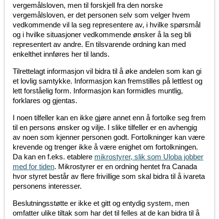
vergemålsloven, men til forskjell fra den norske
vergemålsloven, er det personen selv som velger hvem
vedkommende vil la seg representere av, i hvilke spørsmål
og i hvilke situasjoner vedkommende ønsker å la seg bli
representert av andre. En tilsvarende ordning kan med
enkelthet innføres her til lands.
Tilrettelagt informasjon vil bidra til å øke andelen som kan gi
et lovlig samtykke. Informasjon kan fremstilles på lettlest og
lett forståelig form. Informasjon kan formidles muntlig,
forklares og gjentas.
I noen tilfeller kan en ikke gjøre annet enn å fortolke seg frem
til en persons ønsker og vilje. I slike tilfeller er en avhengig
av noen som kjenner personen godt. Fortolkninger kan være
krevende og trenger ikke å være enighet om fortolkningen.
Da kan en f.eks. etablere
mikrostyrer, slik som Uloba jobber
med for tiden
. Mikrostyrer er en ordning hentet fra Canada
hvor styret består av flere frivillige som skal bidra til å ivareta
personens interesser.
Beslutningsstøtte er ikke et gitt og entydig system, men
omfatter ulike tiltak som har det til felles at de kan bidra til å