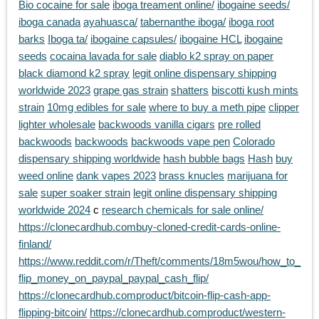
Bio cocaine for sale
iboga treament online/
ibogaine seeds/
iboga canada
ayahuasca/
tabernanthe iboga/
iboga root
barks
Iboga ta/
ibogaine capsules/
ibogaine HCL
ibogaine
seeds
cocaina lavada for sale
diablo k2 spray on paper
black diamond k2 spray
legit online dispensary shipping
worldwide 2023
grape gas strain
shatters
biscotti kush mints
strain
10mg edibles for sale
where to buy a meth pipe
clipper
lighter wholesale
backwoods vanilla cigars
pre rolled
backwoods
backwoods
backwoods vape pen
Colorado
dispensary shipping worldwide
hash bubble bags
Hash
buy
weed online
dank vapes 2023
brass knucles
marijuana for
sale
super soaker strain
legit online dispensary shipping
worldwide 2024
c
research chemicals for sale online/
https://clonecardhub.combuy-cloned-credit-cards-online-
finland/
https://www.reddit.com/r/Theft/comments/18m5wou/how_to_
flip_money_on_paypal_paypal_cash_flip/
https://clonecardhub.comproduct/bitcoin-flip-cash-app-
flipping-bitcoin/
https://clonecardhub.comproduct/western-