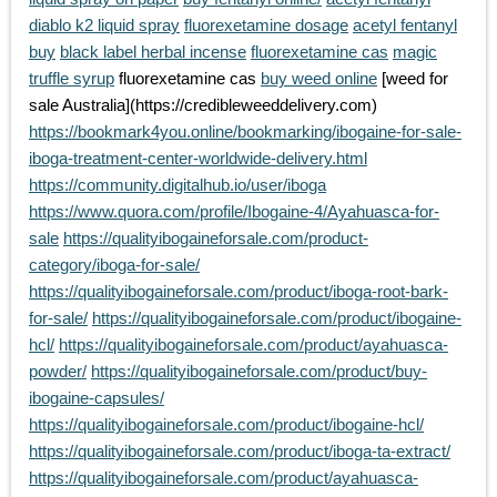
diablo k2 liquid spray
fluorexetamine dosage
acetyl fentanyl
buy
black label herbal incense
fluorexetamine cas
magic
truffle syrup
fluorexetamine cas
buy weed online
[weed for
sale Australia](https://credibleweeddelivery.com)
https://bookmark4you.online/bookmarking/ibogaine-for-sale-
iboga-treatment-center-worldwide-delivery.html
https://community.digitalhub.io/user/iboga
https://www.quora.com/profile/Ibogaine-4/Ayahuasca-for-
sale
https://qualityibogaineforsale.com/product-
category/iboga-for-sale/
https://qualityibogaineforsale.com/product/iboga-root-bark-
for-sale/
https://qualityibogaineforsale.com/product/ibogaine-
hcl/
https://qualityibogaineforsale.com/product/ayahuasca-
powder/
https://qualityibogaineforsale.com/product/buy-
ibogaine-capsules/
https://qualityibogaineforsale.com/product/ibogaine-hcl/
https://qualityibogaineforsale.com/product/iboga-ta-extract/
https://qualityibogaineforsale.com/product/ayahuasca-