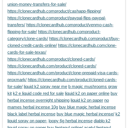
union-money-transfers-for-sale/
https://clonecardhub.comproduct/cashapp-flipping/
https://clonecardhub.comproduct/paypal-flips-paypal-
transfers/
https://clonecardhub.comproduct/venmo-cash-
flipping-for-sale/
https://clonecardhub.comproduct-
category/clone-cards/
https://clonecardhub.comproduct/buy-
cloned-credit-cards-online/
https://clonecardhub.comclone-
cards-for-sale-texas/
https://clonecardhub.comproduct/cloned-cards/
https://clonecardhub.com/product/cloned-cards/
https://clonecardhub.com/product/clone-prepaid-visa-cards-
proxmark/
https://clonecardhub.com/product/cloned-cards-
for-sale/
liquid k2 spray near me
b magic mushrooms grow
kit
k2 e liquid code red for sale
liquid k2 on paper online
buy
herbal incense overnight shipping
liquid k2 on paper
no
mames herbal incense 10g
buy blue magic herbal incense
black label herbal incense
buy blue magic herbal incense/
k2
liquid spray on paper-
loopy 6g herbal incense
diablo k2
liquid spray on paper
buy fentanyl online/
acetyl fentanyl