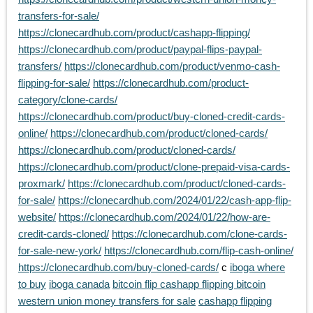
transfers-for-sale/
https://clonecardhub.com/product/cashapp-flipping/
https://clonecardhub.com/product/paypal-flips-paypal-
transfers/
https://clonecardhub.com/product/venmo-cash-
flipping-for-sale/
https://clonecardhub.com/product-
category/clone-cards/
https://clonecardhub.com/product/buy-cloned-credit-cards-
online/
https://clonecardhub.com/product/cloned-cards/
https://clonecardhub.com/product/cloned-cards/
https://clonecardhub.com/product/clone-prepaid-visa-cards-
proxmark/
https://clonecardhub.com/product/cloned-cards-
for-sale/
https://clonecardhub.com/2024/01/22/cash-app-flip-
website/
https://clonecardhub.com/2024/01/22/how-are-
credit-cards-cloned/
https://clonecardhub.com/clone-cards-
for-sale-new-york/
https://clonecardhub.com/flip-cash-online/
https://clonecardhub.com/buy-cloned-cards/
c
iboga where
to buy
iboga canada
bitcoin flip cashapp flipping bitcoin
western union money transfers for sale
cashapp flipping