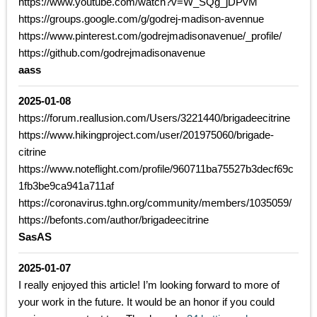
https://www.youtube.com/watch?v=W_SQg_jDPvM
https://groups.google.com/g/godrej-madison-avennue
https://www.pinterest.com/godrejmadisonavenue/_profile/
https://github.com/godrejmadisonavenue
aass
2025-01-08
https://forum.reallusion.com/Users/3221440/brigadeecitrine
https://www.hikingproject.com/user/201975060/brigade-
citrine
https://www.noteflight.com/profile/960711ba75527b3decf69c
1fb3be9ca941a711af
https://coronavirus.tghn.org/community/members/1035059/
https://befonts.com/author/brigadeecitrine
SasAS
2025-01-07
I really enjoyed this article! I’m looking forward to more of
your work in the future. It would be an honor if you could