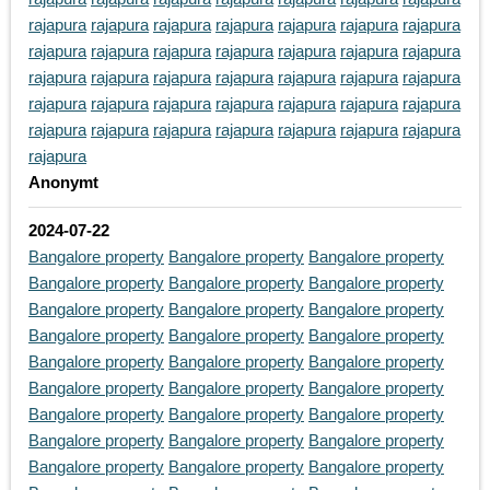
rajapura
rajapura
rajapura
rajapura
rajapura
rajapura
rajapura
rajapura
rajapura
rajapura
rajapura
rajapura
rajapura
rajapura
rajapura
rajapura
rajapura
rajapura
rajapura
rajapura
rajapura
rajapura
rajapura
rajapura
rajapura
rajapura
rajapura
rajapura
rajapura
rajapura
rajapura
rajapura
rajapura
rajapura
rajapura
rajapura
Anonymt
2024-07-22
Bangalore property
Bangalore property
Bangalore property
Bangalore property
Bangalore property
Bangalore property
Bangalore property
Bangalore property
Bangalore property
Bangalore property
Bangalore property
Bangalore property
Bangalore property
Bangalore property
Bangalore property
Bangalore property
Bangalore property
Bangalore property
Bangalore property
Bangalore property
Bangalore property
Bangalore property
Bangalore property
Bangalore property
Bangalore property
Bangalore property
Bangalore property