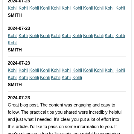
2024-07-23
Kohli
Kohli
Kohli
Kohli
Kohli
Kohli
Kohli
Kohli
Kohli
Kohli
Kohli
SMITH
2024-07-23
Kohli
Kohli
Kohli
Kohli
Kohli
Kohli
Kohli
Kohli
Kohli
Kohli
Kohli
Kohli
SMITH
2024-07-23
Kohli
Kohli
Kohli
Kohli
Kohli
Kohli
Kohli
Kohli
Kohli
Kohli
Kohli
Kohli
Kohli
Kohli
Kohli
Kohli
Kohli
Kohli
SMITH
2024-07-23
Great blog post. The content was engaging and easy to
follow. The practical tips you shared were incredibly helpful
and just what I needed. It’s clear you put a lot of effort into
this article. I'd like to pass on some information to you. If
you're planning a trip to Tanzania, you might be wondering,