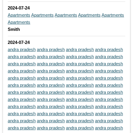
2024-07-24
Apartments
Apartments
Apartments
Apartments
Apartments
Apartments
Smith
2024-07-24
andra pradesh
andra pradesh
andra pradesh
andra pradesh
andra pradesh
andra pradesh
andra pradesh
andra pradesh
andra pradesh
andra pradesh
andra pradesh
andra pradesh
andra pradesh
andra pradesh
andra pradesh
andra pradesh
andra pradesh
andra pradesh
andra pradesh
andra pradesh
andra pradesh
andra pradesh
andra pradesh
andra pradesh
andra pradesh
andra pradesh
andra pradesh
andra pradesh
andra pradesh
andra pradesh
andra pradesh
andra pradesh
andra pradesh
andra pradesh
andra pradesh
andra pradesh
andra pradesh
andra pradesh
andra pradesh
andra pradesh
andra pradesh
andra pradesh
andra pradesh
andra pradesh
andra pradesh
andra pradesh
andra pradesh
andra pradesh