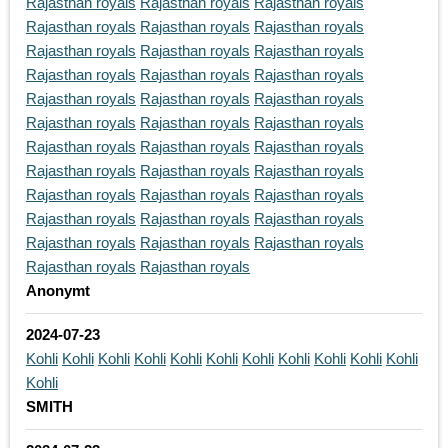
Rajasthan royals
Rajasthan royals
Rajasthan royals
Rajasthan royals
Rajasthan royals
Rajasthan royals
Rajasthan royals
Rajasthan royals
Rajasthan royals
Rajasthan royals
Rajasthan royals
Rajasthan royals
Rajasthan royals
Rajasthan royals
Rajasthan royals
Rajasthan royals
Rajasthan royals
Rajasthan royals
Rajasthan royals
Rajasthan royals
Rajasthan royals
Rajasthan royals
Rajasthan royals
Rajasthan royals
Rajasthan royals
Rajasthan royals
Rajasthan royals
Rajasthan royals
Rajasthan royals
Rajasthan royals
Rajasthan royals
Rajasthan royals
Rajasthan royals
Rajasthan royals
Rajasthan royals
Anonymt
2024-07-23
Kohli
Kohli
Kohli
Kohli
Kohli
Kohli
Kohli
Kohli
Kohli
Kohli
Kohli
Kohli
SMITH