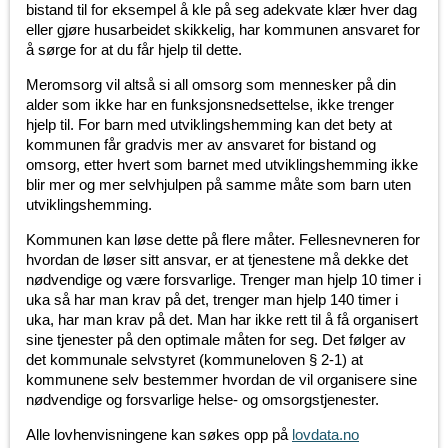
bistand til for eksempel å kle på seg adekvate klær hver dag
eller gjøre husarbeidet skikkelig, har kommunen ansvaret for
å sørge for at du får hjelp til dette.
Meromsorg vil altså si all omsorg som mennesker på din
alder som ikke har en funksjonsnedsettelse, ikke trenger
hjelp til. For barn med utviklingshemming kan det bety at
kommunen får gradvis mer av ansvaret for bistand og
omsorg, etter hvert som barnet med utviklingshemming ikke
blir mer og mer selvhjulpen på samme måte som barn uten
utviklingshemming.
Kommunen kan løse dette på flere måter. Fellesnevneren for
hvordan de løser sitt ansvar, er at tjenestene må dekke det
nødvendige og være forsvarlige. Trenger man hjelp 10 timer i
uka så har man krav på det, trenger man hjelp 140 timer i
uka, har man krav på det. Man har ikke rett til å få organisert
sine tjenester på den optimale måten for seg. Det følger av
det kommunale selvstyret (kommuneloven § 2-1) at
kommunene selv bestemmer hvordan de vil organisere sine
nødvendige og forsvarlige helse- og omsorgstjenester.
Alle lovhenvisningene kan søkes opp på
lovdata.no