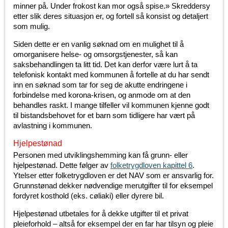
minner på. Under frokost kan mor også spise.» Skreddersy
etter slik deres situasjon er, og fortell så konsist og detaljert
som mulig.
Siden dette er en vanlig søknad om en mulighet til å
omorganisere helse- og omsorgstjenester, så kan
saksbehandlingen ta litt tid. Det kan derfor være lurt å ta
telefonisk kontakt med kommunen å fortelle at du har sendt
inn en søknad som tar for seg de akutte endringene i
forbindelse med korona-krisen, og anmode om at den
behandles raskt. I mange tilfeller vil kommunen kjenne godt
til bistandsbehovet for et barn som tidligere har vært på
avlastning i kommunen.
Hjelpestønad
Personen med utviklingshemming kan få grunn- eller
hjelpestønad. Dette følger av
folketrygdloven kapittel 6
.
Ytelser etter folketrygdloven er det NAV som er ansvarlig for.
Grunnstønad dekker nødvendige merutgifter til for eksempel
fordyret kosthold (eks. cøliaki) eller dyrere bil.
Hjelpestønad utbetales for å dekke utgifter til et privat
pleieforhold – altså for eksempel der en far har tilsyn og pleie