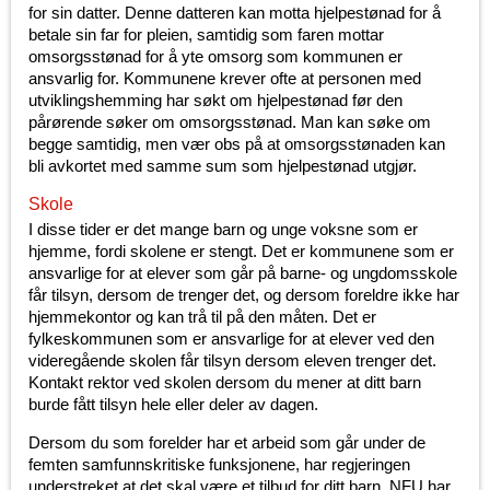
for sin datter. Denne datteren kan motta hjelpestønad for å
betale sin far for pleien, samtidig som faren mottar
omsorgsstønad for å yte omsorg som kommunen er
ansvarlig for. Kommunene krever ofte at personen med
utviklingshemming har søkt om hjelpestønad før den
pårørende søker om omsorgsstønad. Man kan søke om
begge samtidig, men vær obs på at omsorgsstønaden kan
bli avkortet med samme sum som hjelpestønad utgjør.
Skole
I disse tider er det mange barn og unge voksne som er
hjemme, fordi skolene er stengt. Det er kommunene som er
ansvarlige for at elever som går på barne- og ungdomsskole
får tilsyn, dersom de trenger det, og dersom foreldre ikke har
hjemmekontor og kan trå til på den måten. Det er
fylkeskommunen som er ansvarlige for at elever ved den
videregående skolen får tilsyn dersom eleven trenger det.
Kontakt rektor ved skolen dersom du mener at ditt barn
burde fått tilsyn hele eller deler av dagen.
Dersom du som forelder har et arbeid som går under de
femten samfunnskritiske funksjonene, har regjeringen
understreket at det skal være et tilbud for ditt barn. NFU har