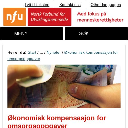
Lytt til teksten
Kontakt oss
Other languages
T
i
l
i
n
n
MENY
SØK
h
o
l
d
Her er du:
Start
/ ... /
Nyheter
/
Økonomisk kompensasjon for
omsorgsoppgaver
Økonomisk kompensasjon for
omsorgsoppgaver