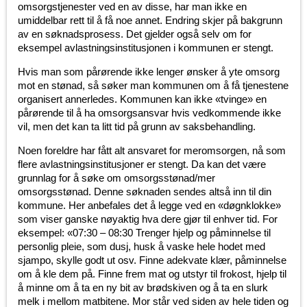
omsorgstjenester ved en av disse, har man ikke en
umiddelbar rett til å få noe annet. Endring skjer på bakgrunn
av en søknadsprosess. Det gjelder også selv om for
eksempel avlastningsinstitusjonen i kommunen er stengt.
Hvis man som pårørende ikke lenger ønsker å yte omsorg
mot en stønad, så søker man kommunen om å få tjenestene
organisert annerledes. Kommunen kan ikke «tvinge» en
pårørende til å ha omsorgsansvar hvis vedkommende ikke
vil, men det kan ta litt tid på grunn av saksbehandling.
Noen foreldre har fått alt ansvaret for meromsorgen, nå som
flere avlastningsinstitusjoner er stengt. Da kan det være
grunnlag for å søke om omsorgsstønad/mer
omsorgsstønad. Denne søknaden sendes altså inn til din
kommune. Her anbefales det å legge ved en «døgnklokke»
som viser ganske nøyaktig hva dere gjør til enhver tid. For
eksempel: «07:30 – 08:30 Trenger hjelp og påminnelse til
personlig pleie, som dusj, husk å vaske hele hodet med
sjampo, skylle godt ut osv. Finne adekvate klær, påminnelse
om å kle dem på. Finne frem mat og utstyr til frokost, hjelp til
å minne om å ta en ny bit av brødskiven og å ta en slurk
melk i mellom matbitene. Mor står ved siden av hele tiden og