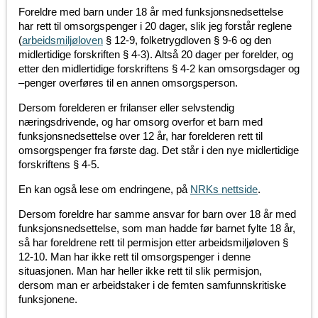
Foreldre med barn under 18 år med funksjonsnedsettelse
har rett til omsorgspenger i 20 dager, slik jeg forstår reglene
(
arbeidsmiljøloven
§ 12-9, folketrygdloven § 9-6 og den
midlertidige forskriften § 4-3). Altså 20 dager per forelder, og
etter den midlertidige forskriftens § 4-2 kan omsorgsdager og
–penger overføres til en annen omsorgsperson.
Dersom forelderen er frilanser eller selvstendig
næringsdrivende, og har omsorg overfor et barn med
funksjonsnedsettelse over 12 år, har forelderen rett til
omsorgspenger fra første dag. Det står i den nye midlertidige
forskriftens § 4-5.
En kan også lese om endringene, på
NRKs nettside
.
Dersom foreldre har samme ansvar for barn over 18 år med
funksjonsnedsettelse, som man hadde før barnet fylte 18 år,
så har foreldrene rett til permisjon etter arbeidsmiljøloven §
12-10. Man har ikke rett til omsorgspenger i denne
situasjonen. Man har heller ikke rett til slik permisjon,
dersom man er arbeidstaker i de femten samfunnskritiske
funksjonene.