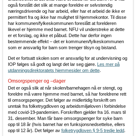
også forstått det slik at mange foreldre er selvstendig
næringsdrivende og har arbeid, eller har et arbeid de ikke er
permittert fra og ikke har mulighet til hjemmekontor. Til disse
har kommunen/fylkeskommunen foreslått at forelderen
likevel er hjemme med barnet. NFU vil understreke at dette
er et forslag, og ikke et påbud. Dette har derfor ingen
bestemmende effekt – det er kommunen/fylkeskommunen
som er ansvarlig for barn som trenger tilsyn og bistand.
Det er fortsatt skolen som er ansvarlig for at undervisning og
IOP følges så godt og langt det lar seg gjøre.
Les mer på
utdanningsdirektoratets hjemmesider om dette
.
Omsorgspenger og –dager
Det er også slik at når skolen/barnehagen nå er stengt, og
foreldre må være hjemme med barnet, så har foreldrene rett
til omsorgspenger. Det følger av midlertidig forskrift om
unntak fra folketrygdloven og arbeidsmiljøloven i forbindelse
med covid-19-pandemien. Forskriften gjelder fra 16. mars til
31. desember. Man får bare omsorgspenger for syke barn
opp til 18 år (hvis barnet har en funksjonsnedsettelse, ellers
opp til 12 år). Det følger av
folketrygdloven § 9-5 tredje ledd
.